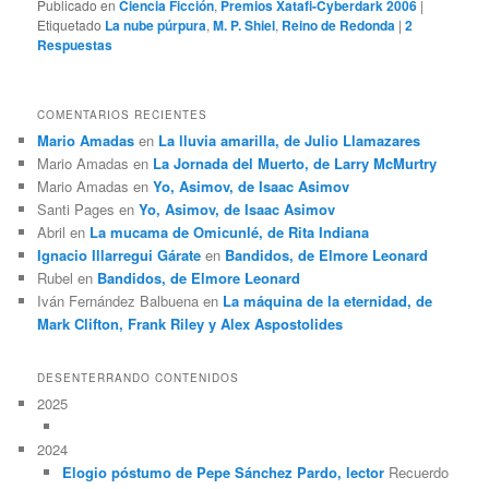
Publicado en
Ciencia Ficción
,
Premios Xatafi-Cyberdark 2006
|
Etiquetado
La nube púrpura
,
M. P. Shiel
,
Reino de Redonda
|
2
Respuestas
COMENTARIOS RECIENTES
Mario Amadas
en
La lluvia amarilla, de Julio Llamazares
Mario Amadas
en
La Jornada del Muerto, de Larry McMurtry
Mario Amadas
en
Yo, Asimov, de Isaac Asimov
Santi Pages
en
Yo, Asimov, de Isaac Asimov
Abril
en
La mucama de Omicunlé, de Rita Indiana
Ignacio Illarregui Gárate
en
Bandidos, de Elmore Leonard
Rubel
en
Bandidos, de Elmore Leonard
Iván Fernández Balbuena
en
La máquina de la eternidad, de
Mark Clifton, Frank Riley y Alex Aspostolides
DESENTERRANDO CONTENIDOS
2025
2024
Elogio póstumo de Pepe Sánchez Pardo, lector
Recuerdo