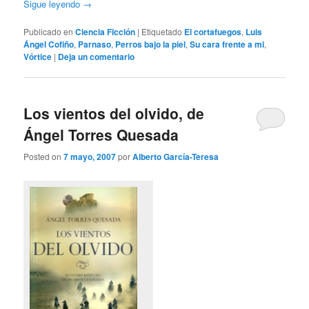
Sigue leyendo
→
Publicado en
Ciencia Ficción
|
Etiquetado
El cortafuegos
,
Luis
Ángel Cofiño
,
Parnaso
,
Perros bajo la piel
,
Su cara frente a mi
,
Vórtice
|
Deja un comentario
Los vientos del olvido, de
Ángel Torres Quesada
Posted on
7 mayo, 2007
por
Alberto García-Teresa