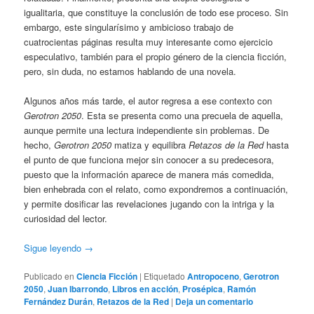
igualitaria, que constituye la conclusión de todo ese proceso. Sin
embargo, este singularísimo y ambicioso trabajo de
cuatrocientas páginas resulta muy interesante como ejercicio
especulativo, también para el propio género de la ciencia ficción,
pero, sin duda, no estamos hablando de una novela.
Algunos años más tarde, el autor regresa a ese contexto con
Gerotron 2050
. Esta se presenta como una precuela de aquella,
aunque permite una lectura independiente sin problemas. De
hecho,
Gerotron 2050
matiza y equilibra
Retazos de la Red
hasta
el punto de que funciona mejor sin conocer a su predecesora,
puesto que la información aparece de manera más comedida,
bien enhebrada con el relato, como expondremos a continuación,
y permite dosificar las revelaciones jugando con la intriga y la
curiosidad del lector.
Sigue leyendo
→
Publicado en
Ciencia Ficción
|
Etiquetado
Antropoceno
,
Gerotron
2050
,
Juan Ibarrondo
,
Libros en acción
,
Prosépica
,
Ramón
Fernández Durán
,
Retazos de la Red
|
Deja un comentario