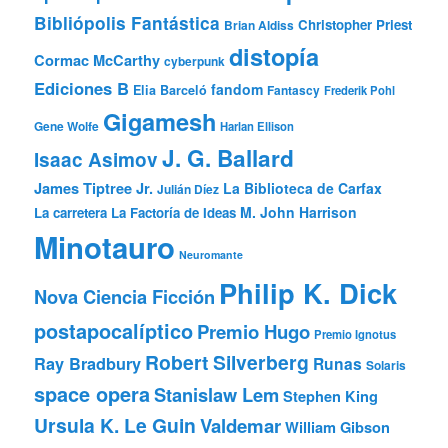
Bibliópolis Fantástica
Christopher Priest
Brian Aldiss
distopía
Cormac McCarthy
cyberpunk
Ediciones B
fandom
Elia Barceló
Fantascy
Frederik Pohl
Gigamesh
Gene Wolfe
Harlan Ellison
J. G. Ballard
Isaac Asimov
James Tiptree Jr.
La Biblioteca de Carfax
Julián Díez
M. John Harrison
La carretera
La Factoría de Ideas
Minotauro
Neuromante
Philip K. Dick
Nova Ciencia Ficción
postapocalíptico
Premio Hugo
Premio Ignotus
Robert Silverberg
Ray Bradbury
Runas
Solaris
space opera
Stanislaw Lem
Stephen King
Ursula K. Le Guin
Valdemar
William Gibson