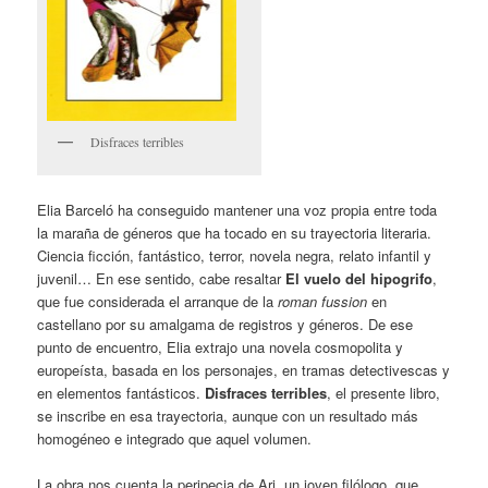
Disfraces terribles
Elia Barceló ha conseguido mantener una voz propia entre toda
la maraña de géneros que ha tocado en su trayectoria literaria.
Ciencia ficción, fantástico, terror, novela negra, relato infantil y
juvenil… En ese sentido, cabe resaltar
El vuelo del hipogrifo
,
que fue considerada el arranque de la
roman fussion
en
castellano por su amalgama de registros y géneros. De ese
punto de encuentro, Elia extrajo una novela cosmopolita y
europeísta, basada en los personajes, en tramas detectivescas y
en elementos fantásticos.
Disfraces t
erribles
, el presente libro,
se inscribe en esa trayectoria, aunque con un resultado más
homogéneo e integrado que aquel volumen.
La obra nos cuenta la peripecia de Ari, un joven filólogo, que