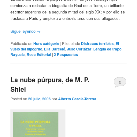
comienza a redactar la biografía de Raúl de la Torre, un brillante
escritor argentino de la segunda mitad del siglo XX; y por ello se
traslada a Paris y empieza a entrevistarse con sus allegados.
Sigue leyendo
→
Publicado en
Hors catégorie
|
Etiquetado
Disfraces terribles
,
El
vuelo del hipogrifo
,
Elia Barceló
,
Julio Cortázar
,
Lengua de trapo
,
Rayuela
,
Roca Editorial
|
2
Respuestas
La nube púrpura, de M. P.
2
Shiel
Posted on
20 julio, 2006
por
Alberto García-Teresa