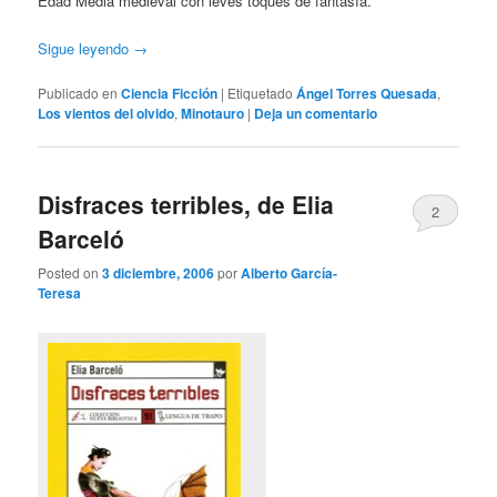
Edad Media medieval con leves toques de fantasía.
Sigue leyendo
→
Publicado en
Ciencia Ficción
|
Etiquetado
Ángel Torres Quesada
,
Los vientos del olvido
,
Minotauro
|
Deja un comentario
Disfraces terribles, de Elia
2
Barceló
Posted on
3 diciembre, 2006
por
Alberto García-
Teresa