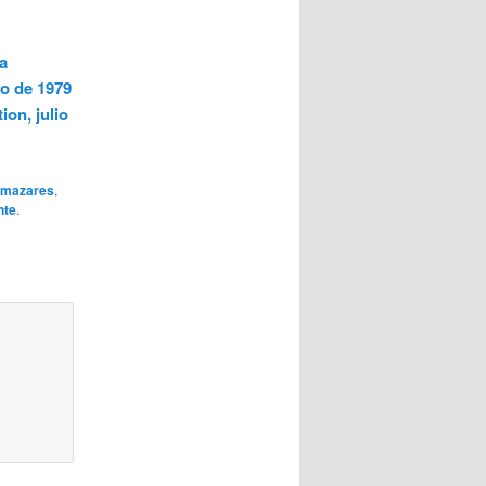
a
io de 1979
ion, julio
lamazares
,
nte
.