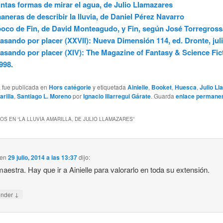
intas formas de mirar el agua, de Julio Llamazares
aneras de describir la lluvia, de Daniel Pérez Navarro
oco de Fin, de David Monteagudo, y Fin, según José Torregross
asando por placer (XXVII): Nueva Dimensión 114, ed. Dronte, jul
asando por placer (XIV): The Magazine of Fantasy & Science Fict
998.
a fue publicada en
Hors catégorie
y etiquetada
Ainielle
,
Booket
,
Huesca
,
Julio L
arilla
,
Santiago L. Moreno
por
Ignacio Illarregui Gárate
. Guarda
enlace permane
OS EN “
LA LLUVIA AMARILLA, DE JULIO LLAMAZARES
”
en
29 julio, 2014 a las 13:37
dijo:
aestra. Hay que ir a Ainielle para valorarlo en toda su extensión.
↓
onder