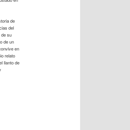
toria de
ias del
a de su
o de un
convive en
io relato
l llanto de
y