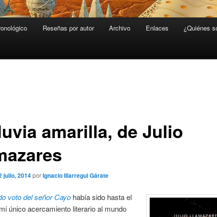
ronológico
Reseñas por autor
Archivo
Enlaces
¿Quiénes 
luvia amarilla, de Julio
mazares
2 julio, 2014
por
Ignacio Illarregui Gárate
do voto del señor Cayo
había sido hasta el
i único acercamiento literario al mundo