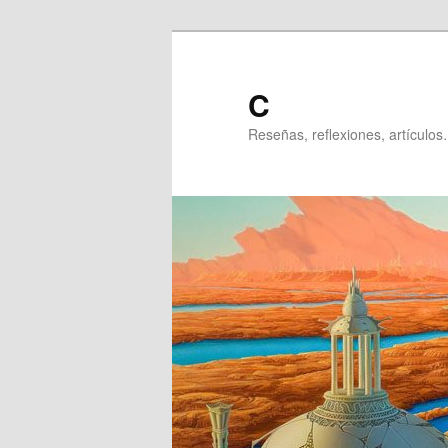
Ir
al
contenido
C
principal
Reseñas, reflexiones, artículos