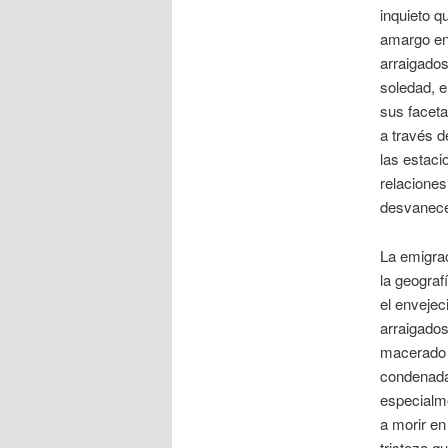
inquieto q
amargo en
arraigados
soledad, e
sus faceta
a través 
las estaci
relaciones
desvanecer
La emigrac
la geograf
el envejec
arraigados
macerado e
condenada 
especialm
a morir en
tristeza q