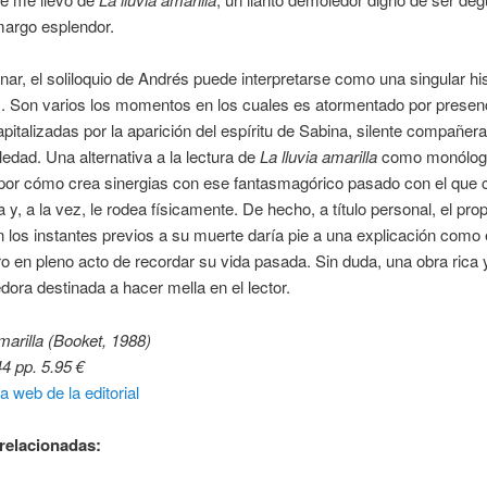
margo esplendor.
nar, el soliloquio de Andrés puede interpretarse como una singular his
. Son varios los momentos en los cuales es atormentado por presenc
pitalizadas por la aparición del espíritu de Sabina, silente compañer
ledad. Una alternativa a la lectura de
La lluvia amarilla
como monólog
por cómo crea sinergias con ese fantasmagórico pasado con el que 
 y, a la vez, le rodea físicamente. De hecho, a título personal, el prop
 los instantes previos a su muerte daría pie a una explicación como e
o en pleno acto de recordar su vida pasada. Sin duda, una obra rica 
ora destinada a hacer mella en el lector.
amarilla (Booket, 1988)
44 pp. 5.95 €
a web de la editorial
relacionadas: