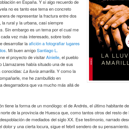
oblación en España. Y si algo recuerdo de
vela no es tanto ese tema en concreto
nera de representar la fractura entre dos
, la rural y la urbana, casi siempre
as. Sin embargo es un tema por el cual me
 cada vez más interesado, sobre todo
 desarrollar la
afición a fotografiar lugares
dos
. Mi buen amigo
Santiago L.
ene el proyecto de visitar
Ainielle
, el pueblo
io Llamazares había situado una de sus
 conocidas:
La lluvia amarilla
. Y como la
compañarle, me he zambullido en
ura desgarradora que va mucho más allá de
ón tiene la forma de un monólogo: el de Andrés, el último habitante de 
 norte de la provincia de Huesca que, como tantos otros del resto de
despoblación de mediados del siglo XX. Ese testimonio, narrado des
l dolor y una cierta locura, sigue el febril sendero de su pensamiento.