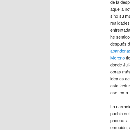
de la desp
aquella no
sino su ma
realidades
enfrentad
he sentido
después de
abandona
Moreno
ti
donde Jul
obras más
idea es a
esta lect
ese tema.
La narraci
pueblo del
padece la 
emoción, e