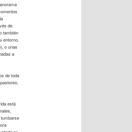
 panorama
 momentos
la
avés de
no también
u entorno,
o), o unas
enadas a
os de toda
 pastoreo,
ida está
nales,
e tumbarse
dora
gustado en