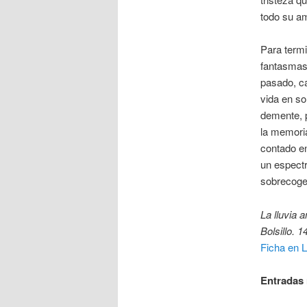
todo su a
Para termi
fantasmas
pasado, ca
vida en so
demente, 
la memoria
contado en
un espectr
sobrecoged
La lluvia 
Bolsillo. 1
Ficha en L
Entradas 