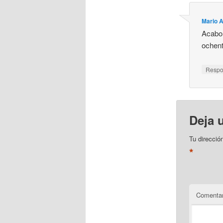
Mario 
Acabo 
ochent
Resp
Deja 
Tu direcció
*
Comentar