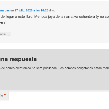
Amadas
en
27 julio, 2026 a las 16:26
dijo:
de llegar a este libro. Menuda joya de la narrativa ochentera (y no só
era).
↓
onder
una respuesta
n de correo electrónico no será publicada.
Los campos obligatorios están mar
*
io