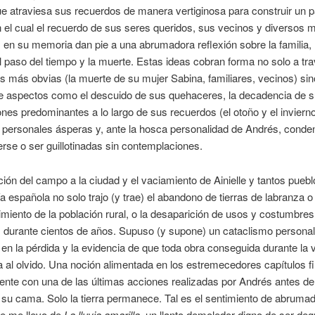
ue atraviesa sus recuerdos de manera vertiginosa para construir un
 el cual el recuerdo de sus seres queridos, sus vecinos y diversos
 en su memoria dan pie a una abrumadora reflexión sobre la familia, 
l paso del tiempo y la muerte. Estas ideas cobran forma no solo a tr
s más obvias (la muerte de su mujer Sabina, familiares, vecinos) si
de aspectos como el descuido de sus quehaceres, la decadencia de s
ones predominantes a lo largo de sus recuerdos (el otoño y el inviern
 personales ásperas y, ante la hosca personalidad de Andrés, cond
se o ser guillotinadas sin contemplaciones.
ión del campo a la ciudad y el vaciamiento de Ainielle y tantos puebl
ía española no solo trajo (y trae) el abandono de tierras de labranza o
imiento de la población rural, o la desaparición de usos y costumbres
 durante cientos de años. Supuso (y supone) un cataclismo personal
n la pérdida y la evidencia de que toda obra conseguida durante la v
al olvido. Una noción alimentada en los estremecedores capítulos fi
ente con una de las últimas acciones realizadas por Andrés antes d
 su cama. Solo la tierra permanece. Tal es el sentimiento de abruma
ue me llevo de
La lluvia amarilla
, un llanto demoledor digno de ser de