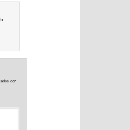
lo
cados con