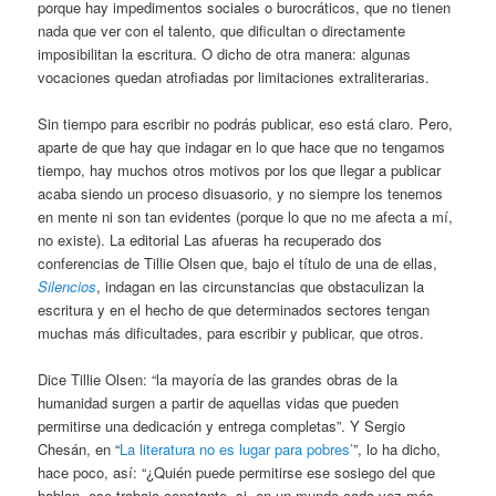
porque hay impedimentos sociales o burocráticos, que no tienen
nada que ver con el talento, que dificultan o directamente
imposibilitan la escritura. O dicho de otra manera: algunas
vocaciones quedan atrofiadas por limitaciones extraliterarias.
Sin tiempo para escribir no podrás publicar, eso está claro. Pero,
aparte de que hay que indagar en lo que hace que no tengamos
tiempo, hay muchos otros motivos por los que llegar a publicar
acaba siendo un proceso disuasorio, y no siempre los tenemos
en mente ni son tan evidentes (porque lo que no me afecta a mí,
no existe). La editorial Las afueras ha recuperado dos
conferencias de Tillie Olsen que, bajo el título de una de ellas,
Silencios
, indagan en las circunstancias que obstaculizan la
escritura y en el hecho de que determinados sectores tengan
muchas más dificultades, para escribir y publicar, que otros.
Dice Tillie Olsen: “la mayoría de las grandes obras de la
humanidad surgen a partir de aquellas vidas que pueden
permitirse una dedicación y entrega completas”. Y Sergio
Chesán, en “
La literatura no es lugar para pobres’
”, lo ha dicho,
hace poco, así: “¿Quién puede permitirse ese sosiego del que
hablan, ese trabajo constante, si, en un mundo cada vez más