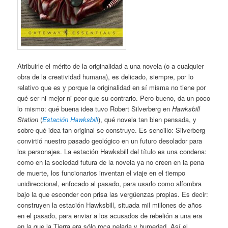
Atribuirle el mérito de la originalidad a una novela (o a cualquier
obra de la creatividad humana), es delicado, siempre, por lo
relativo que es y porque la originalidad en sí misma no tiene por
qué ser ni mejor ni peor que su contrario. Pero bueno, da un poco
lo mismo: qué buena idea tuvo Robert Silverberg en
Hawksbill
Station
(
Estación Hawksbill
), qué novela tan bien pensada, y
sobre qué idea tan original se construye. Es sencillo: Silverberg
convirtió nuestro pasado geológico en un futuro desolador para
los personajes. La estación Hawksbill del título es una condena:
como en la sociedad futura de la novela ya no creen en la pena
de muerte, los funcionarios inventan el viaje en el tiempo
unidireccional, enfocado al pasado, para usarlo como alfombra
bajo la que esconder con prisa las vergüenzas propias. Es decir:
construyen la estación Hawksbill, situada mil millones de años
en el pasado, para enviar a los acusados de rebelión a una era
en la que la Tierra era sólo roca pelada y humedad. Así el