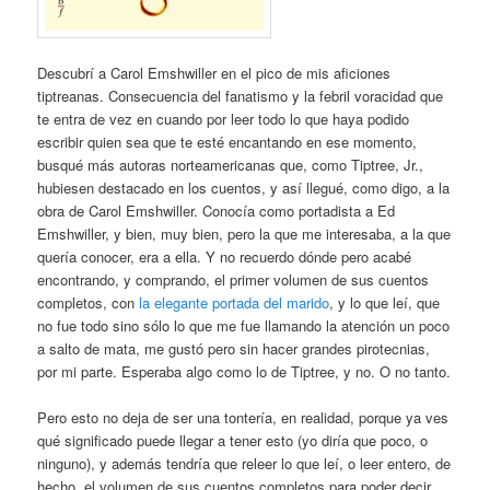
Descubrí a Carol Emshwiller en el pico de mis aficiones
tiptreanas. Consecuencia del fanatismo y la febril voracidad que
te entra de vez en cuando por leer todo lo que haya podido
escribir quien sea que te esté encantando en ese momento,
busqué más autoras norteamericanas que, como Tiptree, Jr.,
hubiesen destacado en los cuentos, y así llegué, como digo, a la
obra de Carol Emshwiller. Conocía como portadista a Ed
Emshwiller, y bien, muy bien, pero la que me interesaba, a la que
quería conocer, era a ella. Y no recuerdo dónde pero acabé
encontrando, y comprando, el primer volumen de sus cuentos
completos, con
la elegante portada del marido
, y lo que leí, que
no fue todo sino sólo lo que me fue llamando la atención un poco
a salto de mata, me gustó pero sin hacer grandes pirotecnias,
por mi parte. Esperaba algo como lo de Tiptree, y no. O no tanto.
Pero esto no deja de ser una tontería, en realidad, porque ya ves
qué significado puede llegar a tener esto (yo diría que poco, o
ninguno), y además tendría que releer lo que leí, o leer entero, de
hecho, el volumen de sus cuentos completos para poder decir