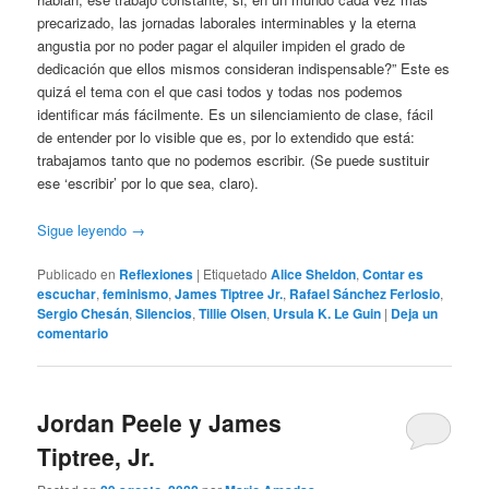
precarizado, las jornadas laborales interminables y la eterna
angustia por no poder pagar el alquiler impiden el grado de
dedicación que ellos mismos consideran indispensable?” Este es
quizá el tema con el que casi todos y todas nos podemos
identificar más fácilmente. Es un silenciamiento de clase, fácil
de entender por lo visible que es, por lo extendido que está:
trabajamos tanto que no podemos escribir. (Se puede sustituir
ese ‘escribir’ por lo que sea, claro).
Sigue leyendo
→
Publicado en
Reflexiones
|
Etiquetado
Alice Sheldon
,
Contar es
escuchar
,
feminismo
,
James Tiptree Jr.
,
Rafael Sánchez Ferlosio
,
Sergio Chesán
,
Silencios
,
Tillie Olsen
,
Ursula K. Le Guin
|
Deja un
comentario
Jordan Peele y James
Tiptree, Jr.