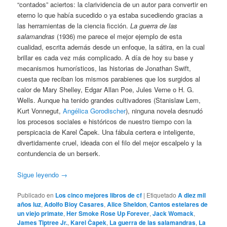
“contados” aciertos: la clarividencia de un autor para convertir en
eterno lo que había sucedido o ya estaba sucediendo gracias a
las herramientas de la ciencia ficción.
La guerra de las
salamandras
(1936) me parece el mejor ejemplo de esta
cualidad, escrita además desde un enfoque, la sátira, en la cual
brillar es cada vez más complicado. A día de hoy su base y
mecanismos humorísticos, las historias de Jonathan Swift,
cuesta que reciban los mismos parabienes que los surgidos al
calor de Mary Shelley, Edgar Allan Poe, Jules Verne o H. G.
Wells. Aunque ha tenido grandes cultivadores (Stanislaw Lem,
Kurt Vonnegut,
Angélica Gorodischer
), ninguna novela desnudó
los procesos sociales e históricos de nuestro tiempo con la
perspicacia de Karel Čapek. Una fábula certera e inteligente,
divertidamente cruel, ideada con el filo del mejor escalpelo y la
contundencia de un berserk.
Sigue leyendo
→
Publicado en
Los cinco mejores libros de cf
|
Etiquetado
A diez mil
años luz
,
Adolfo Bioy Casares
,
Alice Sheldon
,
Cantos estelares de
un viejo primate
,
Her Smoke Rose Up Forever
,
Jack Womack
,
James Tiptree Jr.
,
Karel Čapek
,
La guerra de las salamandras
,
La