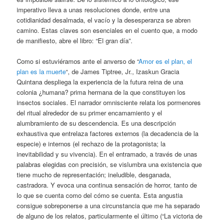
imperativo lleva a unas resoluciones donde, entre una
cotidianidad desalmada, el vacío y la desesperanza se abren
camino. Estas claves son esenciales en el cuento que, a modo
de manifiesto, abre el libro: “El gran día”.
Como si estuviéramos ante el anverso de “
Amor es el plan, el
plan es la muerte
“, de James Tiptree, Jr., Izaskun Gracia
Quintana despliega la experiencia de la futura reina de una
colonia ¿humana? prima hermana de la que constituyen los
insectos sociales. El narrador omnisciente relata los pormenores
del ritual alrededor de su primer encamamiento y el
alumbramiento de su descendencia. Es una descripción
exhaustiva que entrelaza factores externos (la decadencia de la
especie) e internos (el rechazo de la protagonista; la
inevitabilidad y su vivencia). En el entramado, a través de unas
palabras elegidas con precisión, se vislumbra una existencia que
tiene mucho de representación; ineludible, desganada,
castradora. Y evoca una continua sensación de horror, tanto de
lo que se cuenta como del cómo se cuenta. Esta angustia
consigue sobreponerse a una circunstancia que me ha separado
de alguno de los relatos, particularmente el último (“La victoria de