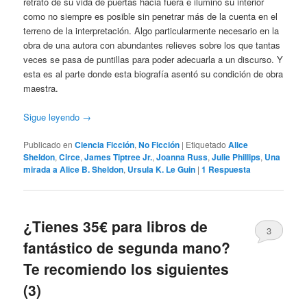
retrato de su vida de puertas hacia fuera e iluminó su interior
como no siempre es posible sin penetrar más de la cuenta en el
terreno de la interpretación. Algo particularmente necesario en la
obra de una autora con abundantes relieves sobre los que tantas
veces se pasa de puntillas para poder adecuarla a un discurso. Y
esta es al parte donde esta biografía asentó su condición de obra
maestra.
Sigue leyendo
→
Publicado en
Ciencia Ficción
,
No Ficción
|
Etiquetado
Alice
Sheldon
,
Circe
,
James Tiptree Jr.
,
Joanna Russ
,
Julie Phillips
,
Una
mirada a Alice B. Sheldon
,
Ursula K. Le Guin
|
1
Respuesta
¿Tienes 35€ para libros de
3
fantástico de segunda mano?
Te recomiendo los siguientes
(3)