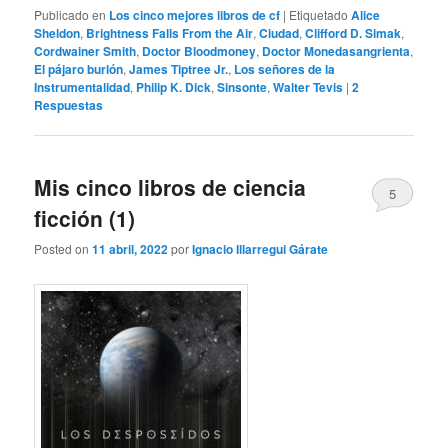
Publicado en
Los cinco mejores libros de cf
|
Etiquetado
Alice
Sheldon
,
Brightness Falls From the Air
,
Ciudad
,
Clifford D. Simak
,
Cordwainer Smith
,
Doctor Bloodmoney
,
Doctor Monedasangrienta
,
El pájaro burlón
,
James Tiptree Jr.
,
Los señores de la
Instrumentalidad
,
Philip K. Dick
,
Sinsonte
,
Walter Tevis
|
2
Respuestas
Mis cinco libros de ciencia
5
ficción (1)
Posted on
11 abril, 2022
por
Ignacio Illarregui Gárate