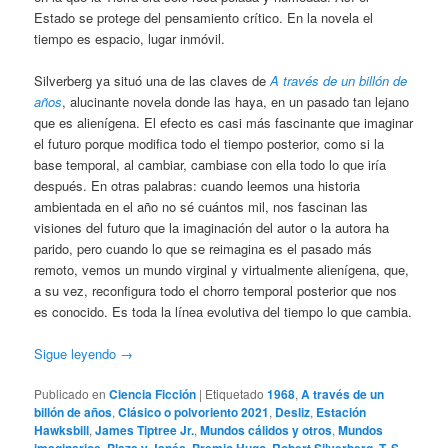
Estado se protege del pensamiento crítico. En la novela el
tiempo es espacio, lugar inmóvil.
Silverberg ya situó una de las claves de
A través de un billón de
años
, alucinante novela donde las haya, en un pasado tan lejano
que es alienígena. El efecto es casi más fascinante que imaginar
el futuro porque modifica todo el tiempo posterior, como si la
base temporal, al cambiar, cambiase con ella todo lo que iría
después. En otras palabras: cuando leemos una historia
ambientada en el año no sé cuántos mil, nos fascinan las
visiones del futuro que la imaginación del autor o la autora ha
parido, pero cuando lo que se reimagina es el pasado más
remoto, vemos un mundo virginal y virtualmente alienígena, que,
a su vez, reconfigura todo el chorro temporal posterior que nos
es conocido. Es toda la línea evolutiva del tiempo lo que cambia.
Sigue leyendo
→
Publicado en
Ciencia Ficción
|
Etiquetado
1968
,
A través de un
billón de años
,
Clásico o polvoriento 2021
,
Desliz
,
Estación
Hawksbill
,
James Tiptree Jr.
,
Mundos cálidos y otros
,
Mundos
,
,
,
,