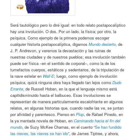
Será tautológico pero lo diré igual: en todo relato postapocalíptico
hay una involución. O dos. Por un lado, la física; por otro, la
psíquica. Como ejemplo de la primera podemos escoger
cualquier historia postapocalíptica, digamos
Mundo desierto
, de
J. P. Andrevon, y veremos la devastación y las ruinas de
nuestras ciudades y de nuestros pueblos; esa involución también
puede ser física –en el sentido de corporal–, como la de los
tumefactos cuerpos, estáticos y sedentarios, de la tripulación de
la nave estelar en
Wall-E
; luego, como ejemplo de involución
psíquica, quizá ninguna obra haya llegado tan lejos como
Dudo
Errante
, de Russell Hoban, en la que el lenguaje mismo está
capitidisminuido hasta el balbuceo. Esas involuciones se
representan de manera particularmente escalofriante en algunos
relatos, en algunas historias que, cuando nadie las ve, se juntan
por afinidad y parentesco. Pienso en
Plop
, de Rafael Pinedo, en
la ya mentada novela de Hoban, en
Caminando hacia el fin del
mundo
, de Suzy McKee Charnas, en el cuento “
Se han fundido
las nieves, las nieves se han ido
”, de James Tiptree, y ahora,