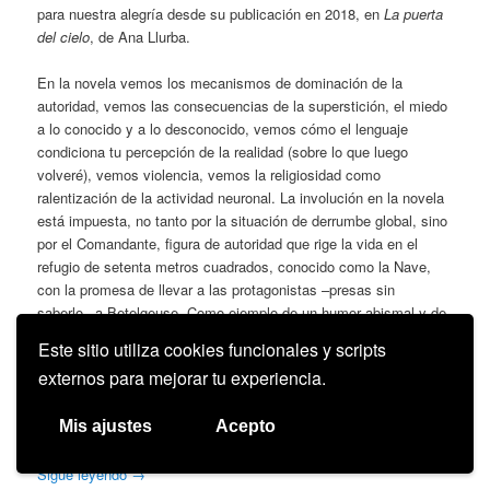
para nuestra alegría desde su publicación en 2018, en
La puerta
del cielo
, de Ana Llurba.
En la novela vemos los mecanismos de dominación de la
autoridad, vemos las consecuencias de la superstición, el miedo
a lo conocido y a lo desconocido, vemos cómo el lenguaje
condiciona tu percepción de la realidad (sobre lo que luego
volveré), vemos violencia, vemos la religiosidad como
ralentización de la actividad neuronal. La involución en la novela
está impuesta, no tanto por la situación de derrumbe global, sino
por el Comandante, figura de autoridad que rige la vida en el
refugio de setenta metros cuadrados, conocido como la Nave,
con la promesa de llevar a las protagonistas –presas sin
saberlo– a Betelgeuse. Como ejemplo de un humor abismal y de
cómo actúa el Comandante, esta frase: “El Comandante también
Este sitio utiliza cookies funcionales y scripts
era bastante convincente en el uso de la fuerza física para
externos para mejorar tu experiencia.
persuadirlas de que no había quedado nada allá afuera”. Sí, está
derruido el mundo exterior, pero más lo están las imaginaciones
Mis ajustes
Acepto
condicionadas por la palabra dictatorial del Comandante.
Sigue leyendo
→