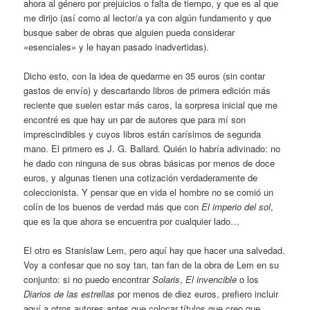
ahora al género por prejuicios o falta de tiempo, y que es al que
me dirijo (así como al lector/a ya con algún fundamento y que
busque saber de obras que alguien pueda considerar
«esenciales» y le hayan pasado inadvertidas).
Dicho esto, con la idea de quedarme en 35 euros (sin contar
gastos de envío) y descartando libros de primera edición más
reciente que suelen estar más caros, la sorpresa inicial que me
encontré es que hay un par de autores que para mí son
imprescindibles y cuyos libros están carísimos de segunda
mano. El primero es J. G. Ballard. Quién lo habría adivinado: no
he dado con ninguna de sus obras básicas por menos de doce
euros, y algunas tienen una cotización verdaderamente de
coleccionista. Y pensar que en vida el hombre no se comió un
colín de los buenos de verdad más que con
El imperio del sol
,
que es la que ahora se encuentra por cualquier lado…
El otro es Stanislaw Lem, pero aquí hay que hacer una salvedad.
Voy a confesar que no soy tan, tan fan de la obra de Lem en su
conjunto: si no puedo encontrar
Solaris
,
El invencible
o los
Diarios de las estrellas
por menos de diez euros, prefiero incluir
aquí a otros autores antes que colocar títulos que creo que