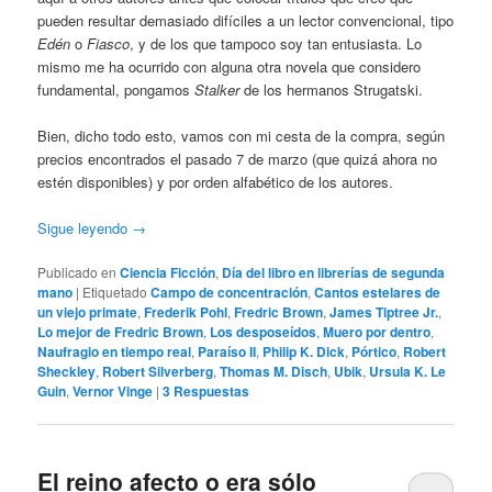
pueden resultar demasiado difíciles a un lector convencional, tipo
Edén
o
Fiasco
, y de los que tampoco soy tan entusiasta. Lo
mismo me ha ocurrido con alguna otra novela que considero
fundamental, pongamos
Stalker
de los hermanos Strugatski.
Bien, dicho todo esto, vamos con mi cesta de la compra, según
precios encontrados el pasado 7 de marzo (que quizá ahora no
estén disponibles) y por orden alfabético de los autores.
Sigue leyendo
→
Publicado en
Ciencia Ficción
,
Día del libro en librerías de segunda
mano
|
Etiquetado
Campo de concentración
,
Cantos estelares de
un viejo primate
,
Frederik Pohl
,
Fredric Brown
,
James Tiptree Jr.
,
Lo mejor de Fredric Brown
,
Los desposeídos
,
Muero por dentro
,
Naufragio en tiempo real
,
Paraíso II
,
Philip K. Dick
,
Pórtico
,
Robert
Sheckley
,
Robert Silverberg
,
Thomas M. Disch
,
Ubik
,
Ursula K. Le
Guin
,
Vernor Vinge
|
3
Respuestas
El reino afecto o era sólo