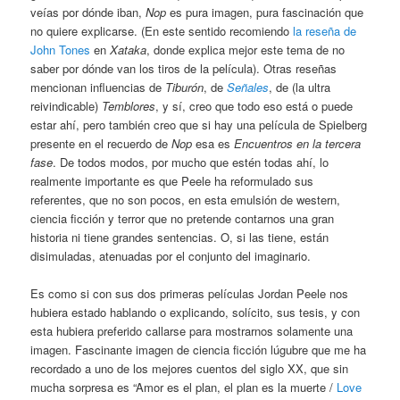
veías por dónde iban,
Nop
es pura imagen, pura fascinación que
no quiere explicarse. (En este sentido recomiendo
la reseña de
John Tones
en
Xataka
, donde explica mejor este tema de no
saber por dónde van los tiros de la película). Otras reseñas
mencionan influencias de
Tiburón
, de
Señales
, de (la ultra
reivindicable)
Temblores
, y sí, creo que todo eso está o puede
estar ahí, pero también creo que si hay una película de Spielberg
presente en el recuerdo de
Nop
esa es
Encuentros en la tercera
fase
. De todos modos, por mucho que estén todas ahí, lo
realmente importante es que Peele ha reformulado sus
referentes, que no son pocos, en esta emulsión de western,
ciencia ficción y terror que no pretende contarnos una gran
historia ni tiene grandes sentencias. O, si las tiene, están
disimuladas, atenuadas por el conjunto del imaginario.
Es como si con sus dos primeras películas Jordan Peele nos
hubiera estado hablando o explicando, solícito, sus tesis, y con
esta hubiera preferido callarse para mostrarnos solamente una
imagen. Fascinante imagen de ciencia ficción lúgubre que me ha
recordado a uno de los mejores cuentos del siglo XX, que sin
mucha sorpresa es “Amor es el plan, el plan es la muerte /
Love