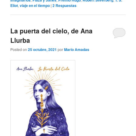
imaginarios
Plaza y Janés
Premio Hugo
Robert Silverberg
T. S.
Eliot
,
viaje en el tiempo
|
2
Respuestas
La puerta del cielo, de Ana
Llurba
Posted on
25 octubre, 2021
por
Mario Amadas