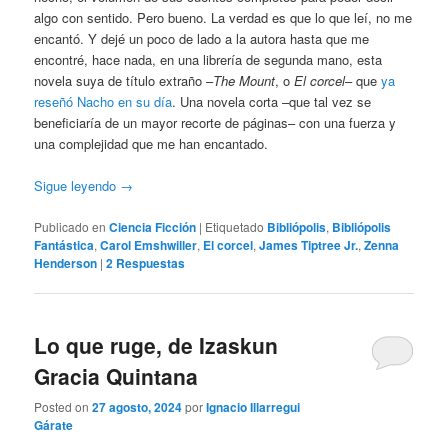
algo con sentido. Pero bueno. La verdad es que lo que leí, no me
encantó. Y dejé un poco de lado a la autora hasta que me
encontré, hace nada, en una librería de segunda mano, esta
novela suya de título extraño –
The Mount
, o
El corcel
– que
ya
reseñó Nacho en su día
. Una novela corta –que tal vez se
beneficiaría de un mayor recorte de páginas– con una fuerza y
una complejidad que me han encantado.
Sigue leyendo
→
Publicado en
Ciencia Ficción
|
Etiquetado
Bibliópolis
,
Bibliópolis
Fantástica
,
Carol Emshwiller
,
El corcel
,
James Tiptree Jr.
,
Zenna
Henderson
|
2
Respuestas
Lo que ruge, de Izaskun
Gracia Quintana
Posted on
27 agosto, 2024
por
Ignacio Illarregui
Gárate