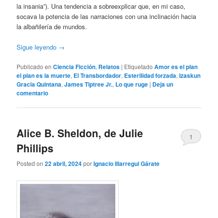
la insania”). Una tendencia a sobreexplicar que, en mi caso,
socava la potencia de las narraciones con una inclinación hacia
la albañilería de mundos.
Sigue leyendo
→
Publicado en
Ciencia Ficción
,
Relatos
|
Etiquetado
Amor es el plan
el plan es la muerte
,
El Transbordador
,
Esterilidad forzada
,
Izaskun
Gracia Quintana
,
James Tiptree Jr.
,
Lo que ruge
|
Deja un
comentario
Alice B. Sheldon, de Julie
1
Phillips
Posted on
22 abril, 2024
por
Ignacio Illarregui Gárate