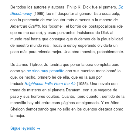
De todos los autores y autoras, Philip K. Dick fue el primero.
Dr.
Bloodmoney
(1965) fue mi despertar al género. Esa cosa pulp,
con la presencia de ese locutor más o menos a la manera de
American Graffiti
, los focomeli, el borrón del postapocalipsis (del
que no me canso), y esas punzantes incisiones de Dick al
mundo real hasta que consigue que dudemos de la plausibilidad
de nuestro mundo real. Todavía estoy esperando olvidarla un
poco más para releerla mejor. Una obra maestra, probablemente.
De James Tiptree, Jr. tendría que poner la obra completa pero
como ya
he sido muy pesadito
con sus cuentos mencionaré lo
que, de hecho, primero leí de ella, que es la aun por
traducir
Brightness Falls From the Air
(1985). Una novela con
trama de misterio en el planeta Damiem, con sus viajeros de
paso y sus horrores ocultos. Cuánto, ¡pero cuánto!, sentido de la
maravilla hay ahí entre esas páginas amalgamado. Y es Alice
Sheldon demostrando que no sólo en los cuentos destaca como
la mejor.
Sigue leyendo
→