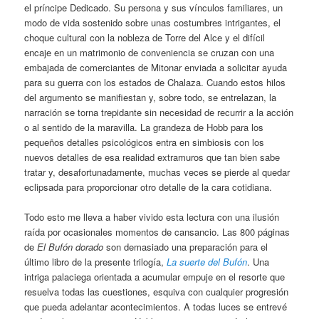
el príncipe Dedicado. Su persona y sus vínculos familiares, un
modo de vida sostenido sobre unas costumbres intrigantes, el
choque cultural con la nobleza de Torre del Alce y el difícil
encaje en un matrimonio de conveniencia se cruzan con una
embajada de comerciantes de Mitonar enviada a solicitar ayuda
para su guerra con los estados de Chalaza. Cuando estos hilos
del argumento se manifiestan y, sobre todo, se entrelazan, la
narración se torna trepidante sin necesidad de recurrir a la acción
o al sentido de la maravilla. La grandeza de Hobb para los
pequeños detalles psicológicos entra en simbiosis con los
nuevos detalles de esa realidad extramuros que tan bien sabe
tratar y, desafortunadamente, muchas veces se pierde al quedar
eclipsada para proporcionar otro detalle de la cara cotidiana.
Todo esto me lleva a haber vivido esta lectura con una ilusión
raída por ocasionales momentos de cansancio. Las 800 páginas
de
El Bufón dorado
son demasiado una preparación para el
último libro de la presente trilogía,
La suerte del Bufón
. Una
intriga palaciega orientada a acumular empuje en el resorte que
resuelva todas las cuestiones, esquiva con cualquier progresión
que pueda adelantar acontecimientos. A todas luces se entrevé