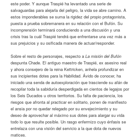
este poder. Y aunque Traspié ha levantado una serie de
salvaguardas para alejarla del peligro, la vida se abre camino. A
estos imponderables se suma la rigidez del propio protagonista,
puesta a prueba sobremanera en su relación con el Bufón. Su
incomprensión terminará conduciendo a una discusión y una
crisis tras la cuál Traspié tendrá que enfrentarse una vez más a
sus prejuicios y su osificada manera de actuar/responder.
Sobre el resto de personajes, respecto a
La misión del Bufón
despunta Chade. El antiguo maestro de Traspié, ex asesino real
y ahora consejero de la reina Kettricken, anhela profundizar en
sus incipientes dotes para la Habilidad. Ávido de conocer, ha
iniciado una senda de autoexploración que trasciende su afán de
recopilar toda la sabiduría desperdigada en cientos de legajos por
los Seis Ducados u otros territorios. Su falta de paciencia, los
riesgos que afronta al practicar en solitario, ponen de manifiesto
el ansia por no quedar relegado por su envejecimiento y su
deseo de aprovechar al máximo sus dotes para alargar su vida
todo lo que resulte posible. Un rasgo enfermizo cuyo énfasis se
entrelaza con una visión del servicio a la que dota de nuevos
matices.