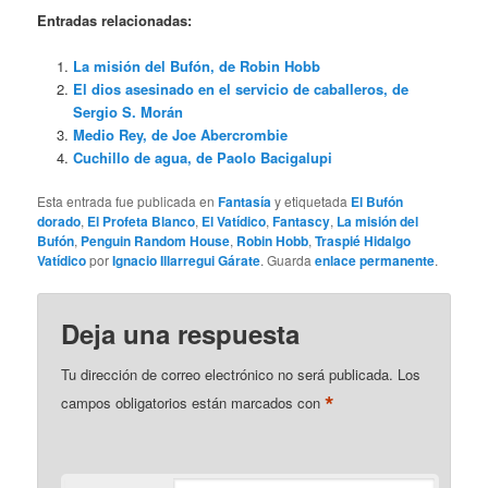
Entradas relacionadas:
La misión del Bufón, de Robin Hobb
El dios asesinado en el servicio de caballeros, de
Sergio S. Morán
Medio Rey, de Joe Abercrombie
Cuchillo de agua, de Paolo Bacigalupi
Esta entrada fue publicada en
Fantasía
y etiquetada
El Bufón
dorado
,
El Profeta Blanco
,
El Vatídico
,
Fantascy
,
La misión del
Bufón
,
Penguin Random House
,
Robin Hobb
,
Traspié Hidalgo
Vatídico
por
Ignacio Illarregui Gárate
. Guarda
enlace permanente
.
Deja una respuesta
Tu dirección de correo electrónico no será publicada.
Los
*
campos obligatorios están marcados con