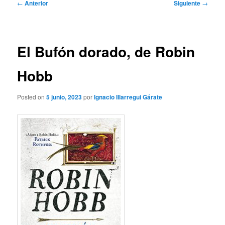
Navegación
←
Anterior
Siguiente
→
de
entradas
El Bufón dorado, de Robin
Hobb
Posted on
5 junio, 2023
por
Ignacio Illarregui Gárate