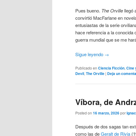
Pues bueno.
The Orville
llegó 
convirtió MacFarlane en novel
entusiastas de la serie orvilia
hace referencia a la conocida 
guerra mundial que se me hará d
Sigue leyendo
→
Publicado en
Ciencia Ficción
,
Cine 
Devil
,
The Orville
|
Deja un comenta
Víbora, de Andr
Posted on
16 marzo, 2026
por
Ignac
Después de dos sagas tan ex
como las de
Geralt de Rivia
(1