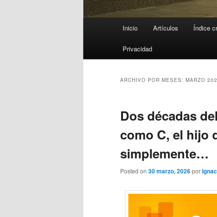
Menú
Inicio
Artículos
Índice c
principal
Privacidad
ARCHIVO POR MESES:
MARZO 20
Dos décadas del
como C, el hijo 
simplemente…
Posted on
30 marzo, 2026
por
Ignac