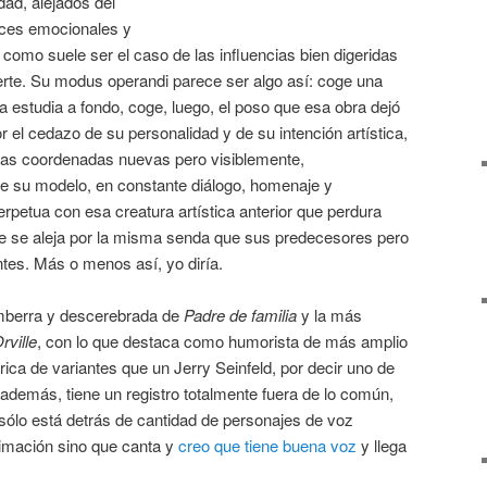
dad, alejados del
aces emocionales y
 como suele ser el caso de las influencias bien digeridas
uerte. Su modus operandi parece ser algo así: coge una
la estudia a fondo, coge, luego, el poso que esa obra dejó
or el cedazo de su personalidad y de su intención artística,
unas coordenadas nuevas pero visiblemente,
e su modelo, en constante diálogo, homenaje y
rpetua con esa creatura artística anterior que perdura
e se aleja por la misma senda que sus predecesores pero
tes. Más o menos así, yo diría.
mberra y descerebrada de
Padre de familia
y la más
rville
, con lo que destaca como humorista de más amplio
ica de variantes que un Jerry Seinfeld, por decir uno de
además, tiene un registro totalmente fuera de lo común,
ólo está detrás de cantidad de personajes de voz
nimación sino que canta y
creo que tiene buena voz
y llega