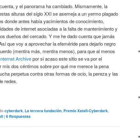
ncuenta, y el panorama ha cambiado. Mismamente, la
estas alturas del siglo XXI se asemeja a un yermo plagado
es donde antes había yacimientos de conocimiento,
idades de internet asociadas a la falta de mantenimiento y
vos dueños del cercado. Y me he dado cuenta que jamás
 Así que voy a aprovechar la efeméride para dejarlo negro
ecuerdo (mentira más, mentira menos), para que al menos
Internet Archive
por si acaso este sitio se va por el
r mis dos céntimos sobre por qué me merece la pena
lucha perpetua contra otras formas de ocio, la pereza y las
e redes.
do
cyberdark
,
La tercera fundación
,
Premio Xatafi-Cyberdark
,
fi
|
6
Respuestas