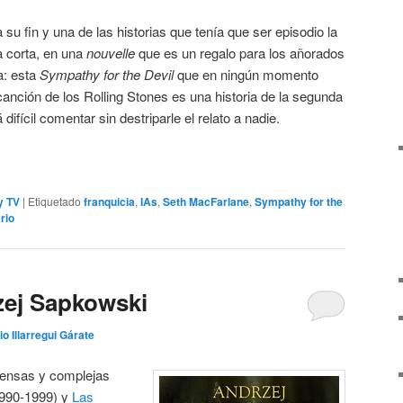
a su fin y una de las historias que tenía que ser episodio la
a corta, en una
nouvelle
que es un regalo para los añorados
na: esta
Sympathy for the Devil
que en ningún momento
canción de los Rolling Stones es una historia de la segunda
ifícil comentar sin destriparle el relato a nadie.
y TV
|
Etiquetado
franquicia
,
IAs
,
Seth MacFarlane
,
Sympathy for the
rio
zej Sapkowski
io Illarregui Gárate
tensas y complejas
990-1999) y
Las