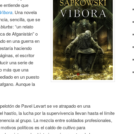
e entiende que
Víbora
. Una novela
cia, sencilla, que se
e
blurbs
: “un relato
tica de Afganistán” o
ado en una guerra en
 estaría haciendo
ginas, el escritor
ducir una serie de
go más que una
asediado en un puesto
o afgano. Aunque la
 pelotón de Pavel Levart se ve atrapado en una
 hastío, la lucha por la supervivencia llevan hasta el límite
rtenencia al grupo. La mezcla entre soldados profesionales,
tivos políticos es el caldo de cultivo para