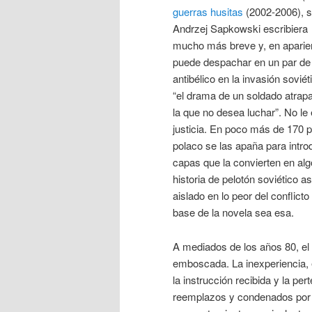
guerras husitas
(2002-2006), s
Andrzej Sapkowski escribiera
mucho más breve y, en aparien
puede despachar en un par d
antibélico en la invasión sovié
“el drama de un soldado atrap
la que no desea luchar”. No le
justicia. En poco más de 170 pá
polaco se las apaña para intro
capas que la convierten en al
historia de pelotón soviético 
aislado en lo peor del conflict
base de la novela sea esa.
A mediados de los años 80, el
emboscada. La inexperiencia, el
la instrucción recibida y la pe
reemplazos y condenados por mo