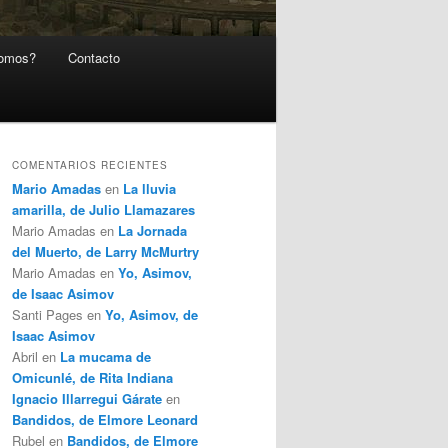
somos?
Contacto
COMENTARIOS RECIENTES
Mario Amadas
en
La lluvia
amarilla, de Julio Llamazares
Mario Amadas
en
La Jornada
del Muerto, de Larry McMurtry
Mario Amadas
en
Yo, Asimov,
de Isaac Asimov
Santi Pages
en
Yo, Asimov, de
Isaac Asimov
Abril
en
La mucama de
Omicunlé, de Rita Indiana
Ignacio Illarregui Gárate
en
Bandidos, de Elmore Leonard
Rubel
en
Bandidos, de Elmore