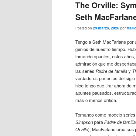
The Orville: Sym
Seth MacFarlan
Posted on
23 marzo, 2026
por
Mari
Tengo a Seth MacFarlane por 
genios de nuestro tiempo. Hubi
tomando apuntes, estos años, 
admiración que me despertaba
las series
Padre de familia
y
Th
verdaderos portentos del siglo
hice tengo que tirar ahora de
apuntes pausados, estructurad
más o menos crítica.
Tomando como modelo series a
Simpson
para
Padre de familia
Orville
), MacFarlane crea sus