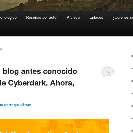
ronológico
Reseñas por autor
Archivo
Enlaces
¿Quiénes 
26
 blog antes conocido
6
de Cyberdark. Ahora,
io Illarregui Gárate