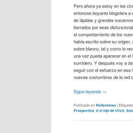
Pero ahora ya estoy en los ci
entonces boyante blogsfera a 
de lápidas y grandes socavon
borrados por esas disfuncional
el comportamiento de los nue
había escrito sobre su origen.
sobre blanco, tal y como lo r
una vez pueda aparecer en el
sumidero. Y después voy a da
seguir con el esfuerzo en esa 
nuevas costumbres de la red d
Sigue leyendo
→
Publicado en
Reflexiones
|
Etiqueta
Prospectiva
,
U el hijo de Urich
,
Xata