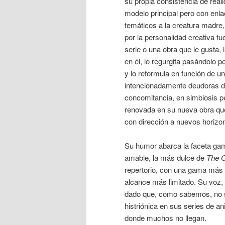
su propia consistencia de reali
modelo principal pero con enl
temáticos a la creatura madre,
por la personalidad creativa f
serie o una obra que le gusta, 
en él, lo regurgita pasándolo p
y lo reformula en función de 
intencionadamente deudoras d
concomitancia, en simbiosis pe
renovada en su nueva obra qu
con dirección a nuevos horizon
Su humor abarca la faceta ga
amable, la más dulce de
The O
repertorio, con una gama más r
alcance más limitado. Su voz, 
dado que, como sabemos, no s
histriónica en sus series de a
donde muchos no llegan.