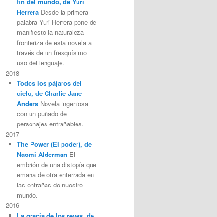
fin del mundo, de Yuri
Herrera
Desde la primera
palabra Yuri Herrera pone de
manifiesto la naturaleza
fronteriza de esta novela a
través de un fresquísimo
uso del lenguaje.
2018
Todos los pájaros del
cielo, de Charlie Jane
Anders
Novela ingeniosa
con un puñado de
personajes entrañables.
2017
The Power (El poder), de
Naomi Alderman
El
embrión de una distopía que
emana de otra enterrada en
las entrañas de nuestro
mundo.
2016
La gracia de los reyes, de