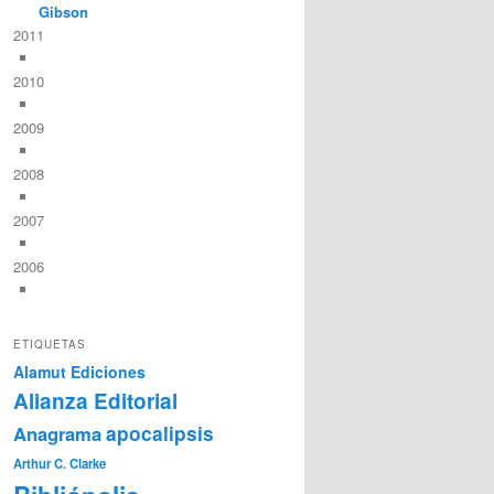
Gibson
2011
2010
2009
2008
2007
2006
ETIQUETAS
Alamut Ediciones
Alianza Editorial
Anagrama
apocalipsis
Arthur C. Clarke