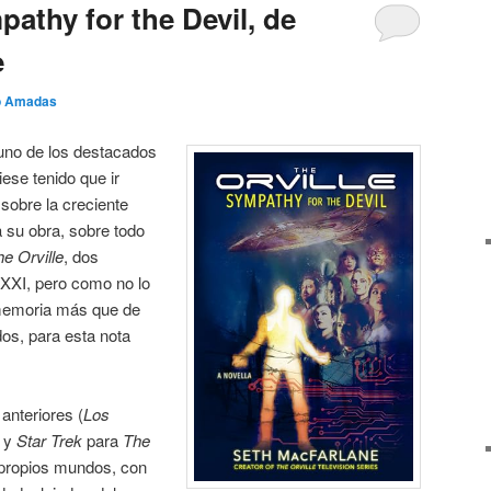
pathy for the Devil, de
e
o Amadas
uno de los destacados
ese tenido que ir
sobre la creciente
 su obra, sobre todo
e Orville
, dos
 XXI, pero como no lo
 memoria más que de
os, para esta nota
nteriores (
Los
y
Star Trek
para
The
 propios mundos, con