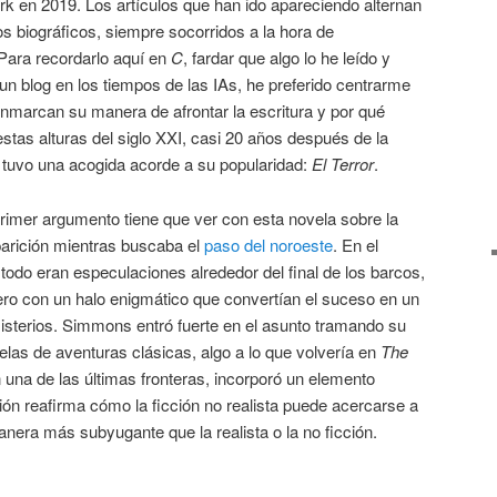
k en 2019. Los artículos que han ido apareciendo alternan
s biográficos, siempre socorridos a la hora de
 Para recordarlo aquí en
C
, fardar que algo lo he leído y
 un blog en los tiempos de las IAs, he preferido centrarme
enmarcan su manera de afrontar la escritura y por qué
stas alturas del siglo XXI, casi 20 años después de la
ue tuvo una acogida acorde a su popularidad:
El Terror
.
primer argumento tiene que ver con esta novela sobre la
parición mientras buscaba el
paso del noroeste
. En el
odo eran especulaciones alrededor del final de los barcos,
ro con un halo enigmático que convertían el suceso en un
isterios. Simmons entró fuerte en el asunto tramando su
velas de aventuras clásicas, algo a lo que volvería en
The
 una de las últimas fronteras, incorporó un elemento
ión reafirma cómo la ficción no realista puede acercarse a
anera más subyugante que la realista o la no ficción.