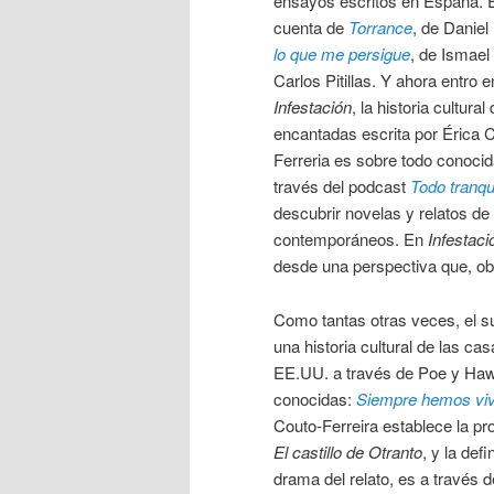
ensayos escritos en España.
cuenta de
Torrance
, de Danie
lo que me persigue
, de Ismael
Carlos Pitillas. Y ahora entro 
Infestación
, la historia cultura
encantadas escrita por Érica C
Ferreria es sobre todo conocid
través del podcast
Todo tranqu
descubrir novelas y relatos de l
contemporáneos. En
Infestaci
desde una perspectiva que, obr
Como tantas otras veces, el sub
una historia cultural de las 
EE.UU. a través de Poe y Haw
conocidas:
Siempre hemos vivid
Couto-Ferreira establece la pro
El castillo de Otranto
, y la def
drama del relato, es a través 