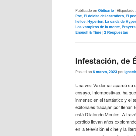
Publicado en
Obituario
|
Etiquetado
Poe
,
El deleite del carroñero
,
El pe
hélice
,
Hyperion
,
La caída de Hyper
Los vampiros de la mente
,
Prayers
Enough & Time
|
2
Respuestas
Infestación, de 
Posted on
6 marzo, 2023
por
Ignaci
Una vez Valdemar aparcó su c
ensayo, Intempestivas, ha qu
inmenso en el fantástico y el t
editoriales trabajan por llenar.
está Dilatando Mentes. A travé
perdido llevan años explorando,
en la televisión el cine y la lit