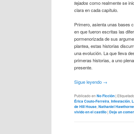
tejados
como realmente se inic
clara en cada capítulo.
Primero, asienta unas bases cla
en que fueron escritas las dif
pormenorizada de sus argument
plantea, estas historias discu
una evolución. La que lleva des
primeras historias, a uno plena
presente.
Sigue leyendo
→
Publicado en
No Ficción
|
Etiquetad
Érica Couto-Ferreira
,
Infestación
,
L
de Hill House
,
Nathaniel Hawthorne
vivido en el castillo
|
Deja un comen