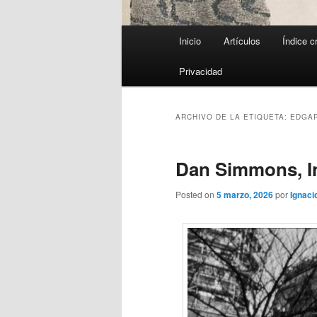
Menú
Inicio
Artículos
Índice c
principal
Privacidad
ARCHIVO DE LA ETIQUETA:
EDGAR
Dan Simmons, I
Posted on
5 marzo, 2026
por
Ignaci