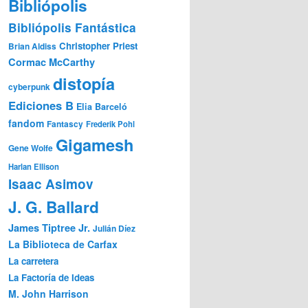
Bibliópolis
Bibliópolis Fantástica
Christopher Priest
Brian Aldiss
Cormac McCarthy
distopía
cyberpunk
Ediciones B
Elia Barceló
fandom
Fantascy
Frederik Pohl
Gigamesh
Gene Wolfe
Harlan Ellison
Isaac Asimov
J. G. Ballard
James Tiptree Jr.
Julián Díez
La Biblioteca de Carfax
La carretera
La Factoría de Ideas
M. John Harrison