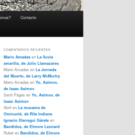
somos?
Contacto
COMENTARIOS RECIENTES
Mario Amadas
en
La lluvia
amarilla, de Julio Llamazares
Mario Amadas
en
La Jornada
del Muerto, de Larry McMurtry
Mario Amadas
en
Yo, Asimov,
de Isaac Asimov
Santi Pages
en
Yo, Asimov, de
Isaac Asimov
Abril
en
La mucama de
Omicunlé, de Rita Indiana
Ignacio Illarregui Gárate
en
Bandidos, de Elmore Leonard
Rubel
en
Bandidos, de Elmore