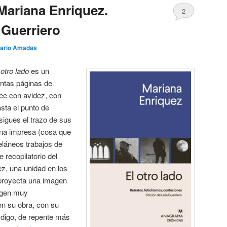
 Mariana Enriquez.
2
 Guerriero
ario Amadas
 otro lado
es un
ntas páginas de
 lee con avidez, con
sta el punto de
sigues el trazo de sus
ina impresa (cosa que
láneos trabajos de
 recopilatorio del
z, una unidad en los
 proyecta una imagen
agen muy
on su obra, con su
 digo, de repente más