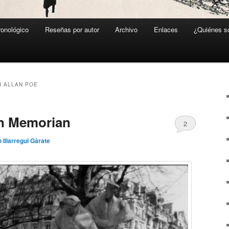
ronológico
Reseñas por autor
Archivo
Enlaces
¿Quiénes 
 ALLAN POE
n Memorian
2
o Illarregui Gárate