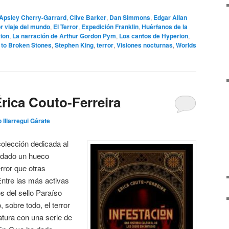
Apsley Cherry-Garrard
,
Clive Barker
,
Dan Simmons
,
Edgar Allan
or viaje del mundo
,
El Terror
,
Expedición Franklin
,
Huérfanos de la
ion
,
La narración de Arthur Gordon Pym
,
Los cantos de Hyperion
,
 to Broken Stones
,
Stephen King
,
terror
,
Visiones nocturnas
,
Worlds
Érica Couto-Ferreira
o Illarregui Gárate
olección dedicada al
edado un hueco
error que otras
 Entre las más activas
s del sello Paraíso
 sobre todo, el terror
eratura con una serie de