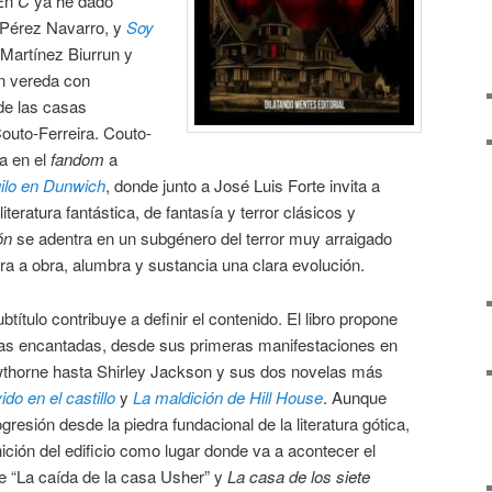
 En
C
ya he dado
l Pérez Navarro, y
Soy
 Martínez Biurrun y
en vereda con
l de las casas
outo-Ferreira. Couto-
a en el
fandom
a
ilo en Dunwich
, donde junto a José Luis Forte invita a
iteratura fantástica, de fantasía y terror clásicos y
ón
se adentra en un subgénero del terror muy arraigado
a a obra, alumbra y sustancia una clara evolución.
título contribuye a definir el contenido. El libro propone
casas encantadas, desde sus primeras manifestaciones en
thorne hasta Shirley Jackson y sus dos novelas más
o en el castillo
y
La maldición de Hill House
. Aunque
gresión desde la piedra fundacional de la literatura gótica,
inición del edificio como lugar donde va a acontecer el
de “La caída de la casa Usher” y
La casa de los siete