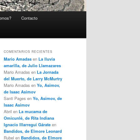
somos?
Contacto
COMENTARIOS RECIENTES
Mario Amadas
en
La lluvia
amarilla, de Julio Llamazares
Mario Amadas
en
La Jornada
del Muerto, de Larry McMurtry
Mario Amadas
en
Yo, Asimov,
de Isaac Asimov
Santi Pages
en
Yo, Asimov, de
Isaac Asimov
Abril
en
La mucama de
Omicunlé, de Rita Indiana
Ignacio Illarregui Gárate
en
Bandidos, de Elmore Leonard
Rubel
en
Bandidos, de Elmore