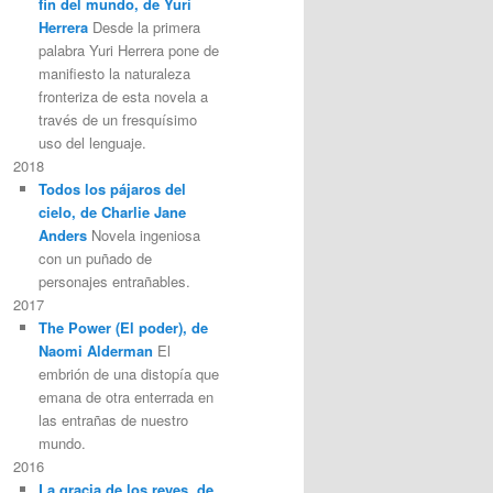
fin del mundo, de Yuri
Herrera
Desde la primera
palabra Yuri Herrera pone de
manifiesto la naturaleza
fronteriza de esta novela a
través de un fresquísimo
uso del lenguaje.
2018
Todos los pájaros del
cielo, de Charlie Jane
Anders
Novela ingeniosa
con un puñado de
personajes entrañables.
2017
The Power (El poder), de
Naomi Alderman
El
embrión de una distopía que
emana de otra enterrada en
las entrañas de nuestro
mundo.
2016
La gracia de los reyes, de