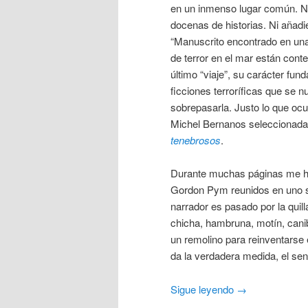
en un inmenso lugar común. No
docenas de historias. Ni añad
“Manuscrito encontrado en una 
de terror en el mar están conte
último “viaje”, su carácter fun
ficciones terroríficas que se n
sobrepasarla. Justo lo que ocur
Michel Bernanos seleccionada
tenebrosos
.
Durante muchas páginas me ha 
Gordon Pym reunidos en uno so
narrador es pasado por la qui
chicha, hambruna, motín, cani
un remolino para reinventarse 
da la verdadera medida, el sent
Sigue leyendo
→