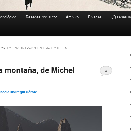
ronológico
Reseñas por autor
Archivo
Enlaces
¿Quiénes 
CRITO ENCONTRADO EN UNA BOTELLA
la montaña, de Michel
4
gnacio Illarregui Gárate