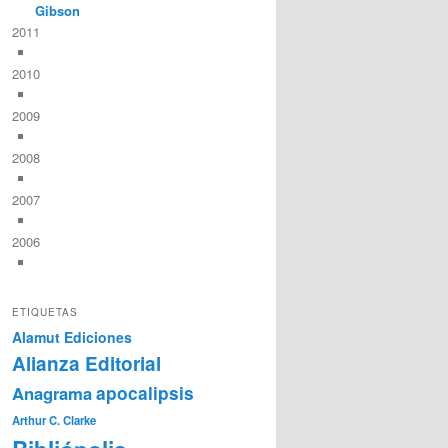
Gibson
2011
2010
2009
2008
2007
2006
ETIQUETAS
Alamut Ediciones
Alianza Editorial
Anagrama
apocalipsis
Arthur C. Clarke