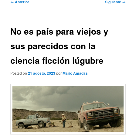
Navegación
←
Anterior
Siguiente
→
de
entradas
No es país para viejos y
sus parecidos con la
ciencia ficción lúgubre
Posted on
21 agosto, 2023
por
Mario Amadas