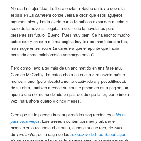
No era la mejor idea. Le iba a enviar a Nacho un texto sobre la
elipsis en
La carretera
donde venía a decir que esos agujeros
argumentales y hasta cierto punto temáticos expanden mucho el
radio de la novela. Llegaba a decir que la novela ‘es puro
presente sin futuro’. Bueno. Pues muy bien. Se ha escrito mucho
sobre eso y en esta misma página hay textos más interesantes,
más sugerentes sobre
La carretera
que el apunte que había
pensado como colaboración veraniega para
C
.
Pero como llevo algo más de un año metido en una fase muy
Cormac McCarthy, he caído ahora en que la otra novela más o
menos menor (pero absolutamente cautivadora y pesadillesca),
de su obra, también merece su apunte propio en esta página, un
apunte que no me ha dejado en paz desde que la leí, por primera
vez, hará ahora cuatro o cinco meses.
Creo que se le pueden buscar parecidos sorprendentes a
No es
país para viejos
. Ese
western
contemporáneo y urbano e
hiperviolento recupera el espíritu, aunque suene raro, de
Alien
,
de
Terminator
, de la saga de los
Berserker
de Fred Saberhagen
.
Ya en esa primera página en la gloriosa cursiva característica de