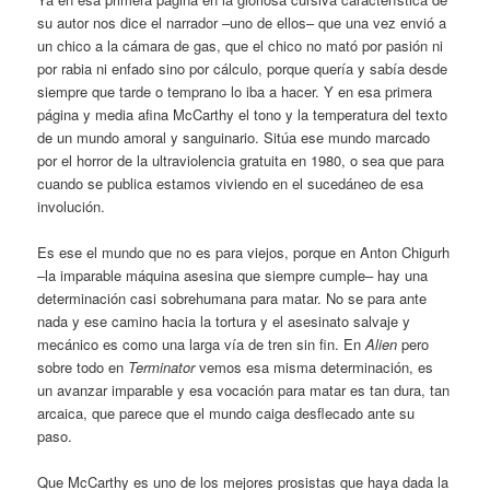
su autor nos dice el narrador –uno de ellos– que una vez envió a
un chico a la cámara de gas, que el chico no mató por pasión ni
por rabia ni enfado sino por cálculo, porque quería y sabía desde
siempre que tarde o temprano lo iba a hacer. Y en esa primera
página y media afina McCarthy el tono y la temperatura del texto
de un mundo amoral y sanguinario. Sitúa ese mundo marcado
por el horror de la ultraviolencia gratuita en 1980, o sea que para
cuando se publica estamos viviendo en el sucedáneo de esa
involución.
Es ese el mundo que no es para viejos, porque en Anton Chigurh
–la imparable máquina asesina que siempre cumple– hay una
determinación casi sobrehumana para matar. No se para ante
nada y ese camino hacia la tortura y el asesinato salvaje y
mecánico es como una larga vía de tren sin fin. En
Alien
pero
sobre todo en
Terminator
vemos esa misma determinación, es
un avanzar imparable y esa vocación para matar es tan dura, tan
arcaica, que parece que el mundo caiga desflecado ante su
paso.
Que McCarthy es uno de los mejores prosistas que haya dada la