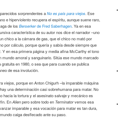
 parecidos sorprendentes a
No es país para viejos
. Ese
 e hiperviolento recupera el espíritu, aunque suene raro,
 saga de los
Berserker
de Fred Saberhagen
. Ya en esa
ursiva característica de su autor nos dice el narrador –uno
un chico a la cámara de gas, que el chico no mató por
sino por cálculo, porque quería y sabía desde siempre que
r. Y en esa primera página y media afina McCarthy el tono
 un mundo amoral y sanguinario. Sitúa ese mundo marcado
cia gratuita en 1980, o sea que para cuando se publica
neo de esa involución.
a viejos, porque en Anton Chigurh –la imparable máquina
hay una determinación casi sobrehumana para matar. No
 hacia la tortura y el asesinato salvaje y mecánico es
 fin. En
Alien
pero sobre todo en
Terminator
vemos esa
anzar imparable y esa vocación para matar es tan dura,
l mundo caiga desflecado ante su paso.