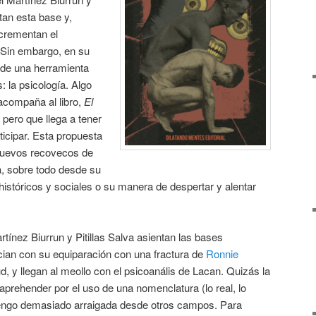
tan esta base y,
crementan el
. Sin embargo, en su
de una herramienta
: la psicología. Algo
 acompaña al libro,
El
, pero que llega a tener
icipar. Esta propuesta
 nuevos recovecos de
a, sobre todo desde su
 históricos y sociales o su manera de despertar y alentar
artínez Biurrun y Pitillas Salva asientan las bases
ician con su equiparación con una fractura de
Ronnie
d, y llegan al meollo con el psicoanális de Lacan. Quizás la
prehender por el uso de una nomenclatura (lo real, lo
 tengo demasiado arraigada desde otros campos. Para