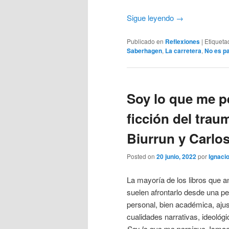
Sigue leyendo
→
Publicado en
Reflexiones
|
Etiqueta
Saberhagen
,
La carretera
,
No es pa
Soy lo que me p
ficción del trau
Biurrun y Carlos 
Posted on
20 junio, 2022
por
Ignacio
La mayoría de los libros que a
suelen afrontarlo desde una pe
personal, bien académica, aju
cualidades narrativas, ideológi
Soy lo que me persigue
, Ismae