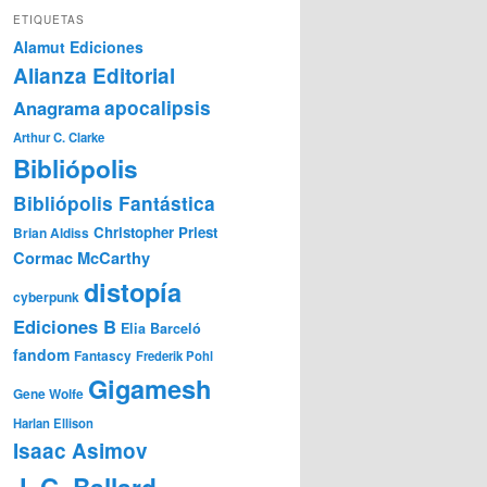
ETIQUETAS
Alamut Ediciones
Alianza Editorial
Anagrama
apocalipsis
Arthur C. Clarke
Bibliópolis
Bibliópolis Fantástica
Christopher Priest
Brian Aldiss
Cormac McCarthy
distopía
cyberpunk
Ediciones B
Elia Barceló
fandom
Fantascy
Frederik Pohl
Gigamesh
Gene Wolfe
Harlan Ellison
Isaac Asimov