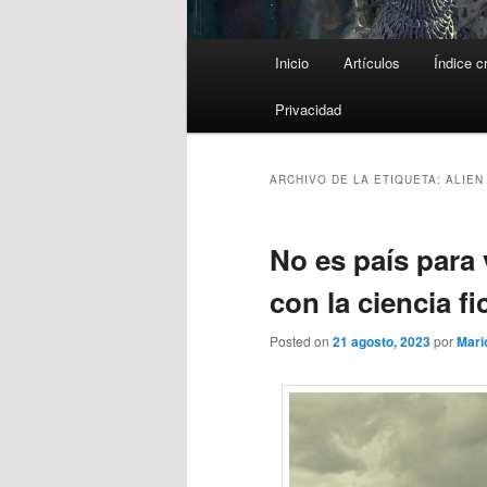
Menú
Inicio
Artículos
Índice c
principal
Privacidad
ARCHIVO DE LA ETIQUETA:
ALIEN
No es país para 
con la ciencia f
Posted on
21 agosto, 2023
por
Mari