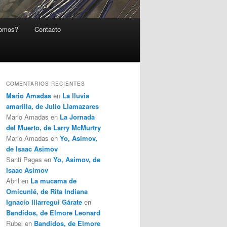
somos?
Contacto
COMENTARIOS RECIENTES
Mario Amadas
en
La lluvia
amarilla, de Julio Llamazares
Mario Amadas
en
La Jornada
del Muerto, de Larry McMurtry
Mario Amadas
en
Yo, Asimov,
de Isaac Asimov
Santi Pages
en
Yo, Asimov, de
Isaac Asimov
Abril
en
La mucama de
Omicunlé, de Rita Indiana
Ignacio Illarregui Gárate
en
Bandidos, de Elmore Leonard
Rubel
en
Bandidos, de Elmore