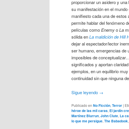
proporcionar un asidero y una 
su manifestación en el mundo de
manifiesto cada una de estos a
permite hablar del fenómeno de
películas como
Enemy
o
La m
sólida en
La maldición de Hill
dejar al espectador/lector ine
ser humano, emergencias de u
imposibles de conceptualizar…
significados y aportan clarida
ejemplos, en un equilibrio mu
continuidad sin que ninguna de
Sigue leyendo
→
Publicado en
No Ficción
,
Terror
|
Et
héroe de las mil caras
,
El jardín cr
Martínez Biurrun
,
John Clute
,
La ca
lo que me persigue
,
The Babadook