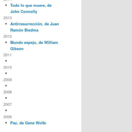
Todo lo que muere, de
John Connolly
2013
Antirresurrección, de Juan
Ramón Biedma
2012
Mundo espejo, de William
Gibson
2011
2010
2009
2008
2007
2006
Paz, de Gene Wolfe