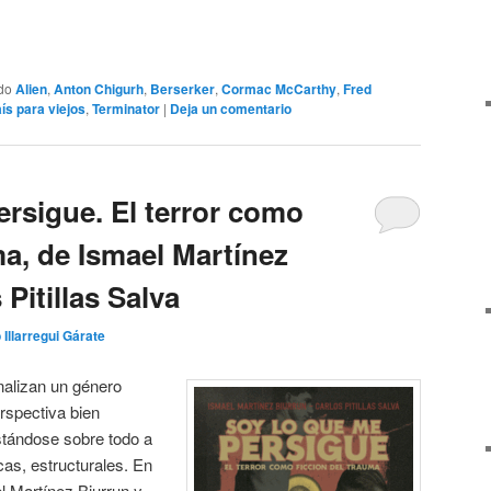
do
Alien
,
Anton Chigurh
,
Berserker
,
Cormac McCarthy
,
Fred
ís para viejos
,
Terminator
|
Deja un comentario
ersigue. El terror como
ma, de Ismael Martínez
Pitillas Salva
 Illarregui Gárate
nalizan un género
rspectiva bien
stándose sobre todo a
cas, estructurales. En
l Martínez Biurrun y