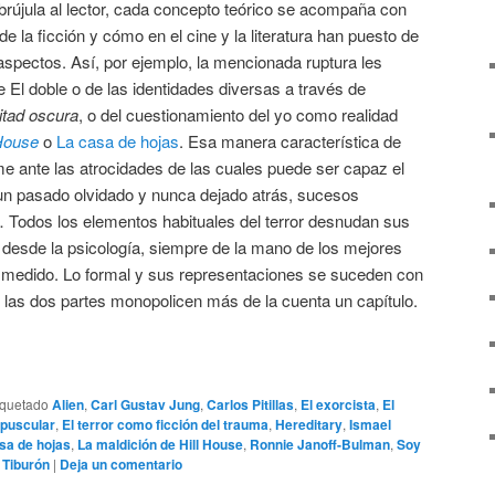
brújula al lector, cada concepto teórico se acompaña con
 la ficción y cómo en el cine y la literatura han puesto de
spectos. Así, por ejemplo, la mencionada ruptura les
 El doble o de las identidades diversas a través de
itad oscura
, o del cuestionamiento del yo como realidad
 House
o
La casa de hojas
. Esa manera característica de
rme ante las atrocidades de las cuales puede ser capaz el
n pasado olvidado y nunca dejado atrás, sucesos
 Todos los elementos habituales del terror desnudan sus
d desde la psicología, siempre de la mano de los mejores
y medido. Lo formal y sus representaciones se suceden con
 las dos partes monopolicen más de la cuenta un capítulo.
iquetado
Alien
,
Carl Gustav Jung
,
Carlos Pitillas
,
El exorcista
,
El
epuscular
,
El terror como ficción del trauma
,
Hereditary
,
Ismael
sa de hojas
,
La maldición de Hill House
,
Ronnie Janoff-Bulman
,
Soy
,
Tiburón
|
Deja un comentario