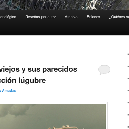
ronológico
Reseñas por autor
Archivo
Enlaces
¿Quiénes 
viejos y sus parecidos
icción lúgubre
o Amadas