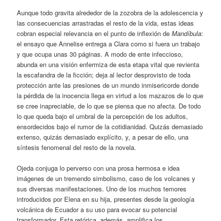
Aunque todo gravita alrededor de la zozobra de la adolescencia y
las consecuencias arrastradas el resto de la vida, estas ideas
cobran especial relevancia en el punto de inflexión de
Mandíbula
:
el ensayo que Annelise entrega a Clara como si fuera un trabajo
y que ocupa unas 30 páginas. A modo de ente infeccioso,
abunda en una visión enfermiza de esta etapa vital que revienta
la escafandra de la ficción; deja al lector desprovisto de toda
protección ante las presiones de un mundo inmisericorde donde
la pérdida de la inocencia llega en virtud a los mazazos de lo que
se cree inapreciable, de lo que se piensa que no afecta. De todo
lo que queda bajo el umbral de la percepción de los adultos,
ensordecidos bajo el rumor de la cotidianidad. Quizás demasiado
extenso, quizás demasiado explícito, y, a pesar de ello, una
síntesis fenomenal del resto de la novela.
Ojeda conjuga lo perverso con una prosa hermosa e idea
imágenes de un tremendo simbolismo, caso de los volcanes y
sus diversas manifestaciones. Uno de los muchos temores
introducidos por Elena en su hija, presentes desde la geología
volcánica de Ecuador a su uso para evocar su potencial
transformador. Esta retórica, además, amplifica los