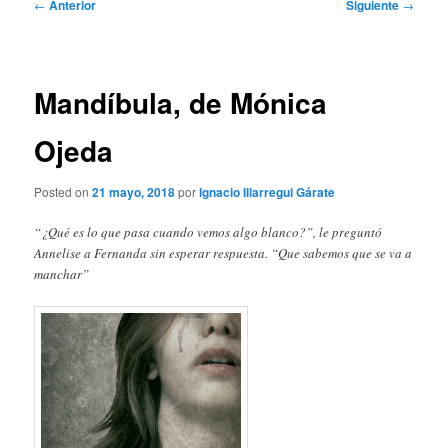
Navegación
←
Anterior
Siguiente
→
de
entradas
Mandíbula, de Mónica
Ojeda
Posted on
21 mayo, 2018
por
Ignacio Illarregui Gárate
“¿Qué es lo que pasa cuando vemos algo blanco?”, le preguntó
Annelise a Fernanda sin esperar respuesta. “Que sabemos que se va a
manchar”