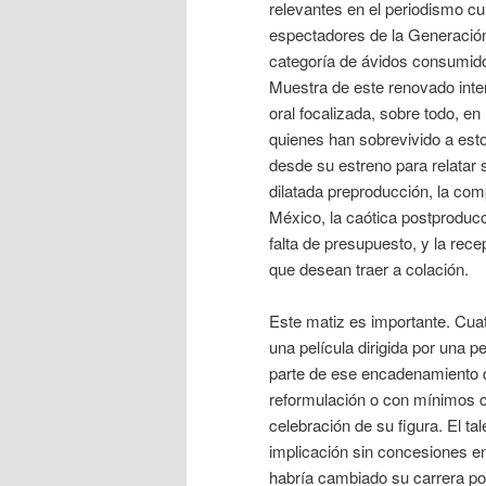
relevantes en el periodismo cul
espectadores de la Generació
categoría de ávidos consumido
Muestra de este renovado inter
oral focalizada, sobre todo, en
quienes han sobrevivido a est
desde su estreno para relatar 
dilatada preproducción, la com
México, la caótica postproducc
falta de presupuesto, y la rece
que desean traer a colación.
Este matiz es importante. Cua
una película dirigida por una 
parte de ese encadenamiento d
reformulación o con mínimos c
celebración de su figura. El t
implicación sin concesiones en
habría cambiado su carrera pos