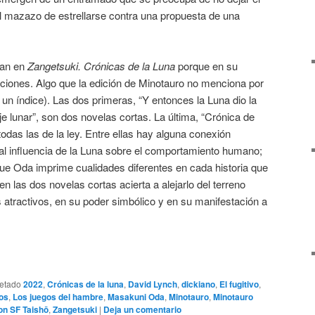
l mazazo de estrellarse contra una propuesta de una
ran en
Zangetsuki. Crónicas de la Luna
porque en su
raciones. Algo que la edición de Minotauro no menciona por
e un índice). Las dos primeras, “Y entonces la Luna dio la
je lunar”, son dos novelas cortas. La última, “Crónica de
odas las de la ley. Entre ellas hay alguna conexión
al influencia de la Luna sobre el comportamiento humano;
 que Oda imprime cualidades diferentes en cada historia que
en las dos novelas cortas acierta a alejarlo del terreno
os atractivos, en su poder simbólico y en su manifestación a
uetado
2022
,
Crónicas de la luna
,
David Lynch
,
dickiano
,
El fugitivo
,
sos
,
Los juegos del hambre
,
Masakuni Oda
,
Minotauro
,
Minotauro
on SF Taishō
,
Zangetsuki
|
Deja un comentario