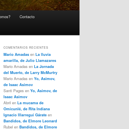
somos?
Contacto
COMENTARIOS RECIENTES
Mario Amadas
en
La lluvia
amarilla, de Julio Llamazares
Mario Amadas
en
La Jornada
del Muerto, de Larry McMurtry
Mario Amadas
en
Yo, Asimov,
de Isaac Asimov
Santi Pages
en
Yo, Asimov, de
Isaac Asimov
Abril
en
La mucama de
Omicunlé, de Rita Indiana
Ignacio Illarregui Gárate
en
Bandidos, de Elmore Leonard
Rubel
en
Bandidos, de Elmore