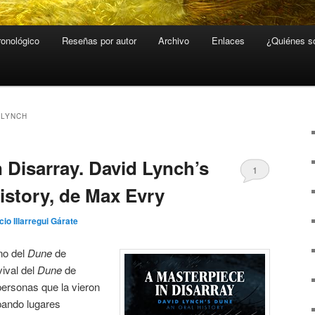
ronológico
Reseñas por autor
Archivo
Enlaces
¿Quiénes 
 LYNCH
 Disarray. David Lynch’s
1
istory, de Max Evry
cio Illarregui Gárate
eno del
Dune
de
vival del
Dune
de
ersonas que la vieron
pando lugares