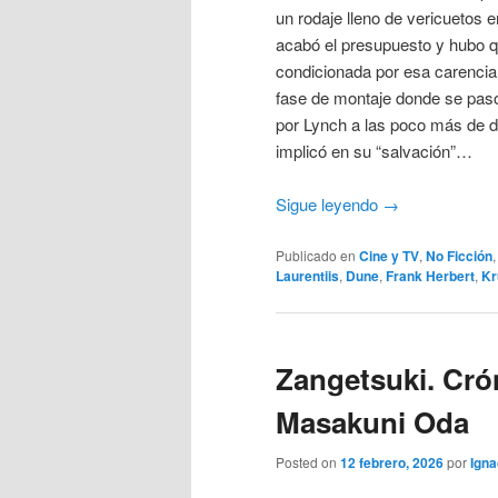
un rodaje lleno de vericuetos
acabó el presupuesto y hubo qu
condicionada por esa carencia 
fase de montaje donde se pasó
por Lynch a las poco más de d
implicó en su “salvación”…
Sigue leyendo
→
Publicado en
Cine y TV
,
No Ficción
Laurentiis
,
Dune
,
Frank Herbert
,
Kr
Zangetsuki. Cró
Masakuni Oda
Posted on
12 febrero, 2026
por
Igna