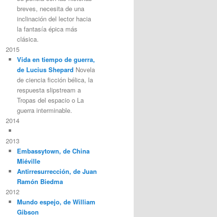
breves, necesita de una
inclinación del lector hacia
la fantasía épica más
clásica.
2015
Vida en tiempo de guerra,
de Lucius Shepard
Novela
de ciencia ficción bélica, la
respuesta slipstream a
Tropas del espacio o La
guerra interminable.
2014
2013
Embassytown, de China
Miéville
Antirresurrección, de Juan
Ramón Biedma
2012
Mundo espejo, de William
Gibson