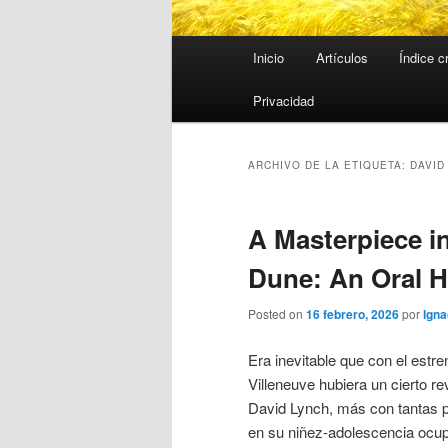
Menú
Inicio
Artículos
Índice c
principal
Privacidad
ARCHIVO DE LA ETIQUETA:
DAVID
A Masterpiece in
Dune: An Oral H
Posted on
16 febrero, 2026
por
Igna
Era inevitable que con el estr
Villeneuve hubiera un cierto re
David Lynch, más con tantas p
en su niñez-adolescencia ocu