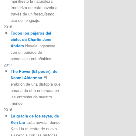
manifiesto la naturaleza
fronteriza de esta novela a
través de un fresquísimo
uso del lenguaje.
2018
Todos los pájaros del
cielo, de Charlie Jane
Anders
Novela ingeniosa
con un puñado de
personajes entrañables.
2017
The Power (El poder), de
Naomi Alderman
El
embrión de una distopía que
emana de otra enterrada en
las entrañas de nuestro
mundo.
2016
La gracia de los reyes, de
Ken Liu
Esta novela, donde
Ken Liu muestra de nuevo
su pericia con las historias