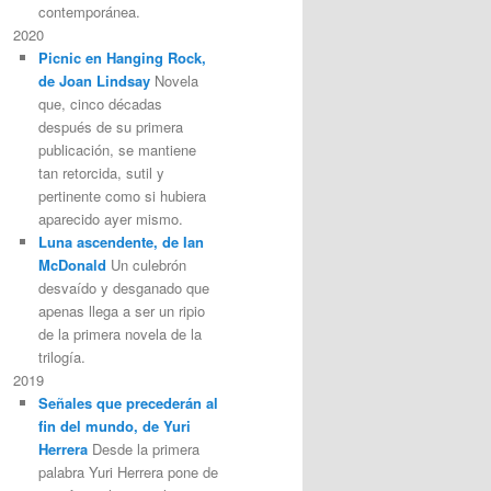
contemporánea.
2020
Picnic en Hanging Rock,
de Joan Lindsay
Novela
que, cinco décadas
después de su primera
publicación, se mantiene
tan retorcida, sutil y
pertinente como si hubiera
aparecido ayer mismo.
Luna ascendente, de Ian
McDonald
Un culebrón
desvaído y desganado que
apenas llega a ser un ripio
de la primera novela de la
trilogía.
2019
Señales que precederán al
fin del mundo, de Yuri
Herrera
Desde la primera
palabra Yuri Herrera pone de