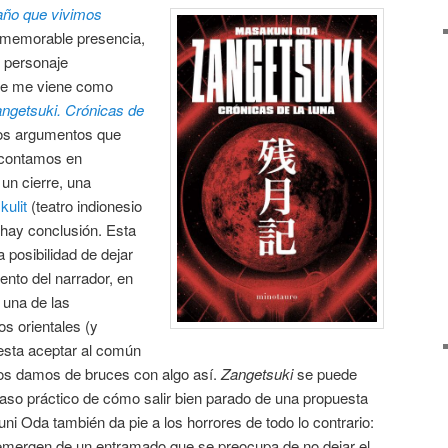
año que vivimos
u memorable presencia,
l personaje
que me viene como
ngetsuki. Crónicas de
 los argumentos que
s contamos en
un cierre, una
ulit
(teatro indionesio
hay conclusión. Esta
a posibilidad de dejar
ento del narrador, en
 una de las
os orientales (y
esta aceptar al común
os damos de bruces con algo así.
Zangetsuki
se puede
aso práctico de cómo salir bien parado de una propuesta
i Oda también da pie a los horrores de todo lo contrario:
emergen de un entramado que se preocupa de no dejar el