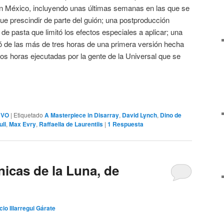
 en México, incluyendo unas últimas semanas en las que se
e prescindir de parte del guión; una postproducción
de pasta que limitó los efectos especiales a aplicar; una
 de las más de tres horas de una primera versión hecha
os horas ejecutadas por la gente de la Universal que se
,
VO
|
Etiquetado
A Masterpiece in Disarray
,
David Lynch
,
Dino de
ull
,
Max Evry
,
Raffaella de Laurentiis
|
1
Respuesta
nicas de la Luna, de
cio Illarregui Gárate