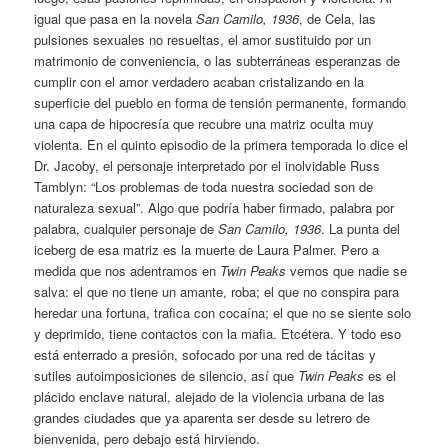
igual que pasa en la novela
San Camilo, 1936
, de Cela, las
pulsiones sexuales no resueltas, el amor sustituido por un
matrimonio de conveniencia, o las subterráneas esperanzas de
cumplir con el amor verdadero acaban cristalizando en la
superficie del pueblo en forma de tensión permanente, formando
una capa de hipocresía que recubre una matriz oculta muy
violenta. En el quinto episodio de la primera temporada lo dice el
Dr. Jacoby, el personaje interpretado por el inolvidable Russ
Tamblyn: “Los problemas de toda nuestra sociedad son de
naturaleza sexual”. Algo que podría haber firmado, palabra por
palabra, cualquier personaje de
San Camilo, 1936
. La punta del
iceberg de esa matriz es la muerte de Laura Palmer. Pero a
medida que nos adentramos en
Twin Peaks
vemos que nadie se
salva: el que no tiene un amante, roba; el que no conspira para
heredar una fortuna, trafica con cocaína; el que no se siente solo
y deprimido, tiene contactos con la mafia. Etcétera. Y todo eso
está enterrado a presión, sofocado por una red de tácitas y
sutiles autoimposiciones de silencio, así que
Twin Peaks
es el
plácido enclave natural, alejado de la violencia urbana de las
grandes ciudades que ya aparenta ser desde su letrero de
bienvenida, pero debajo está hirviendo.