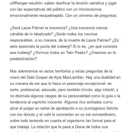
cliffhanger
resultón: saben dosificar la tensión narrativa y jugar
con las expectativas del público con un microcosmos
emocionalmente resquebrajado. Con un universo de preguntas.
¿Será Laura Palmer la inocencia? ¿Una inocencia menos
cándida de lo idealizado? ¿Serán todos los vecinos
responsables, a su manera, de la muerte de Laura Palmer? ¿Es
este asesinato la punta del iceberg? Si lo es, ¿en qué consiste
ese iceberg? ¿Vivimos todos en Twin Peaks? ¿Creemos en la
predestinación?
Nos adentramos en estos territorios y estas preguntas de la
mano del Dale Cooper de Kyle MacLachlan. Hay una dualidad en
su manera de ser que lo hace un personaje excepcional: es
serio, profesional, educado, pero también frívolo, algo infantil, y
no disimula algunos rasgos de su personalidad como la gula o la
tendencia al capricho inocente. Algunos
tics
aniñados como
alzar el pulgar en señal de aprobación o su (contagioso) fetiche
con los donuts y el café le convierten en un ser extraordinario,
sobre todo teniendo en cuenta el organismo tan formal para el
que trabaja. La relación que le pasa a Diane de todos sus