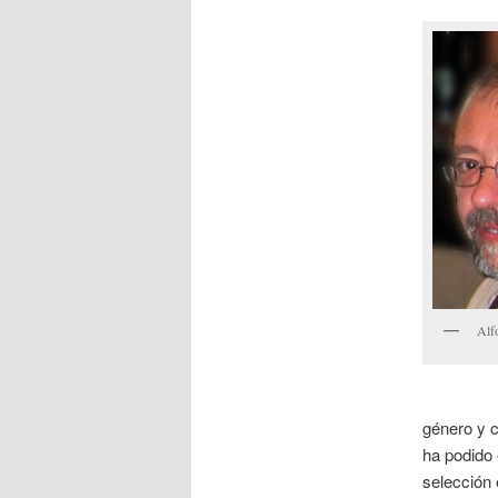
Alf
género y c
ha podido 
selección 