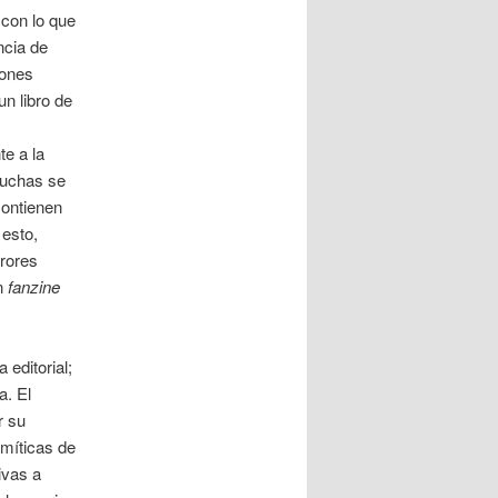
 con lo que
ancia de
iones
n libro de
e a la
muchas se
contienen
 esto,
rrores
n
fanzine
 editorial;
a. El
r su
 míticas de
ivas a