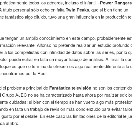
prácticamente todos los géneros, incluso el infantil ­–
Power Rangers
 A título personal sólo echo en falta
Twin Peaks
, que si bien tiene un
 fantástico algo diluido, tuvo una gran influencia en la producción te
ue tengan un amplio conocimiento en este campo, probablemente este
ormación relevante. Alfonso no pretende realizar un estudio profundo 
cer a los completistas con infinidad de datos sobre las series, por lo q
ector puede echar en falta un mayor trabajo de análisis. Al final, la con
foque es que no termina de ofrecernos algo realmente diferente a lo 
ncontrarnos por la Red.
d el problema principal de
Fantástica televisión
no son los contenido
l Grupo AJEC no se ha caracterizado hasta ahora por realizar edicio
nte cuidadas; si bien con el tiempo se han vuelto algo más profesion
ndo en falta un trabajo de revisión más concienzudo para evitar fallo
 gusto por el detalle. En este caso las limitaciones de la editorial le 
a al libro.