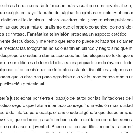
de obras tienen un carácter mucho más visual que una novela al uso,
suele exigir un mayor tamaño de página, fotografías en color y abund
distintos al texto plano –tablas, cuadros, etc–; hay muchas publicac
en las que pesa más el grafismo que el propio contenido, como si de u
nes se tratase.
Fantástica televisión
presenta un aspecto estético
ente descuidado, y me temo que esto no puede achacarse solament
 medios: las fotografías no sólo están en blanco y negro sino que 
 desproporcionadas o demasiado oscuras; los bloques de texto que 
écnica son difíciles de leer debido a su inapropiado fondo rayado. Todo
algunas otras decisiones de formato bastante discutibles y algunos e
acen que la obra sea poco agradable a la vista, recordando más a u
publicación profesional.
ía justo echar por tierra el trabajo del autor por las limitaciones de la
odido seguro que habría intentado conseguir una edición más cuidad
será de interés para cualquier aficionado al género que desee amplia
levisiva, que además pasará un buen rato recordando aquellas series
a –en mi caso– o juventud. Puede que no sea difícil encontrar alternat