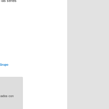
 las series
Grupo
cados con