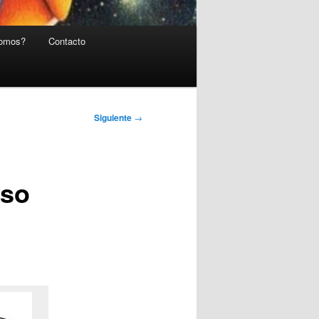
somos?
Contacto
Siguiente
→
nso