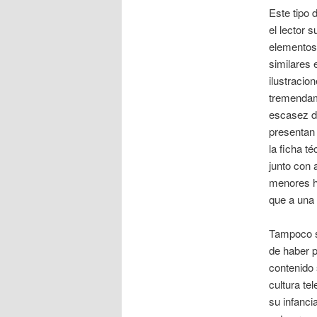
Este tipo 
el lector 
elementos 
similares 
ilustracio
tremendam
escasez de
presentan
la ficha t
junto con 
menores h
que a una 
Tampoco ser
de haber p
contenido 
cultura te
su infanci