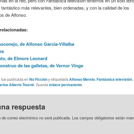
ñas en la red, pero con
Fantástica televisión
tenemos en un solo libro
 fantástico más relevantes, bien ordenadas, y con la calidad de los
os de Alfonso.
relacionadas:
conejo, de Alfonso García-Villalba
es
to, de Elmore Leonard
onstruo de las galletas, de Vernor Vinge
a fue publicada en
No Ficción
y etiquetada
Alfonso Merelo
,
Fantástica televisión
,
arlos Alberto Tourné
. Guarda
enlace permanente
.
una respuesta
n de correo electrónico no será publicada.
Los campos obligatorios están mar