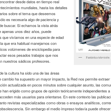
ncontrar desde datos en tiempo real
tecimientos mundiales, hasta los detalles
rarios sobre el tema que deseemos
Sólo es necesaria algo de paciencia y
e buscar. Si echamos la vista atrás
e apenas unos diez años, puede
s que vivíamos en una especie de edad
la que era habitual manejarnos con
icos volúmenes de enciclopedia para
actar esos pesados trabajos que nos
Fantástica televisión
n nuestros sádicos profesores.
e la cultura ha sido una de las áreas
e cambio ha supuesto un mayor impacto, la Red nos permite extraer 
ción actualizada en pocos minutos sobre cualquier asunto, las com
e han erigido como grupos de opinión teóricamente independientes a 
cceden más usuarios para orientarse. En este contexto las publicac
tanto revistas especializadas como obras o ensayos analíticos, corre
 obsolescencia. Sin embargo el medio impreso todavía puede ofrecer