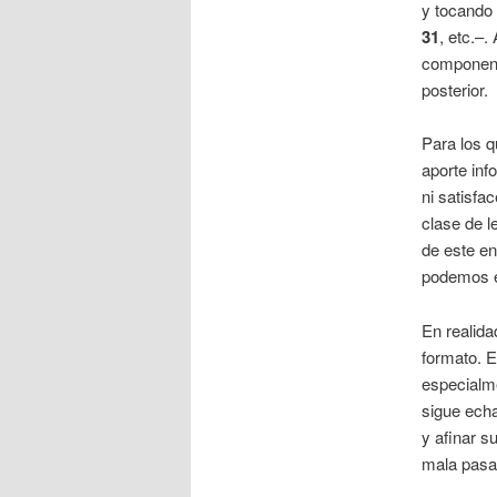
y tocando 
31
, etc.–.
componente
posterior.
Para los q
aporte inf
ni satisfa
clase de l
de este en
podemos e
En realida
formato. E
especialme
sigue echa
y afinar su
mala pasad