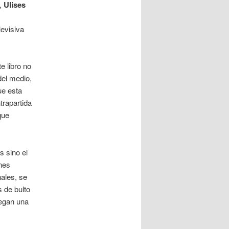
,
Ulises
levisiva
 libro no
del medio,
ue esta
trapartida
que
s sino el
nes
ales, se
s de bulto
juegan una