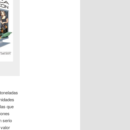
toneladas
unidades
las que
iones
n serio
 valor