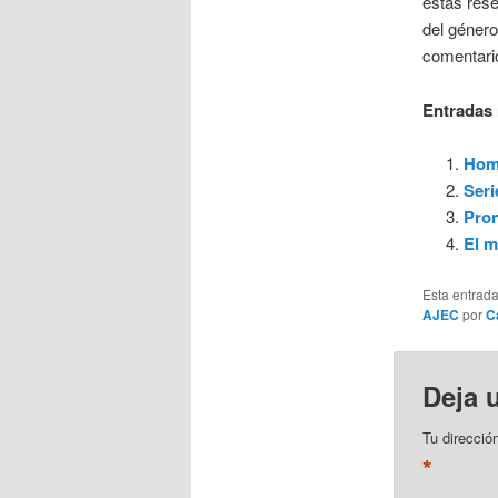
estas rese
del género
comentari
Entradas 
Homo
Seri
Pron
El m
Esta entrad
AJEC
por
C
Deja 
Tu direcció
*