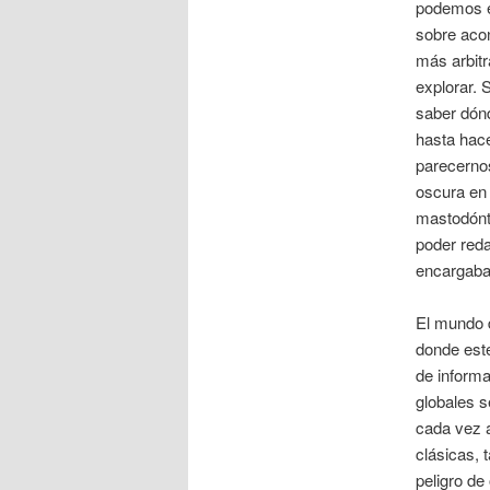
podemos e
sobre acon
más arbit
explorar. 
saber dónd
hasta hac
parecerno
oscura en 
mastodónt
poder red
encargaba
El mundo d
donde est
de informa
globales s
cada vez a
clásicas, 
peligro de