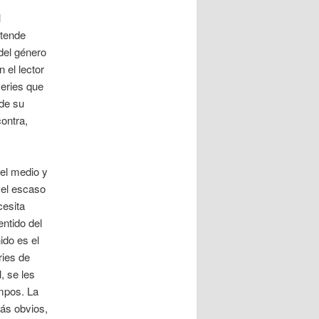
l
etende
 del género
n el lector
series que
de su
contra,
el medio y
 el escaso
cesita
entido del
ido es el
ries de
, se les
mpos. La
más obvios,