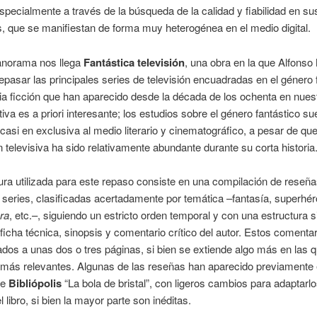
specialmente a través de la búsqueda de la calidad y fiabilidad en su
, que se manifiestan de forma muy heterogénea en el medio digital.
anorama nos llega
Fantástica televisión
, una obra en la que Alfonso
epasar las principales series de televisión encuadradas en el género 
ia ficción que han aparecido desde la década de los ochenta en nuest
tiva es a priori interesante; los estudios sobre el género fantástico su
casi en exclusiva al medio literario y cinematográfico, a pesar de que
 televisiva ha sido relativamente abundante durante su corta historia
ura utilizada para este repaso consiste en una compilación de reseñ
 series, clasificadas acertadamente por temática –fantasía, superhér
ra
, etc.–, siguiendo un estricto orden temporal y con una estructura s
ficha técnica, sinopsis y comentario crítico del autor. Estos comenta
tados a unas dos o tres páginas, si bien se extiende algo más en las 
 más relevantes. Algunas de las reseñas han aparecido previamente 
de
Bibliópolis
“La bola de bristal”, con ligeros cambios para adaptarlo
 libro, si bien la mayor parte son inéditas.