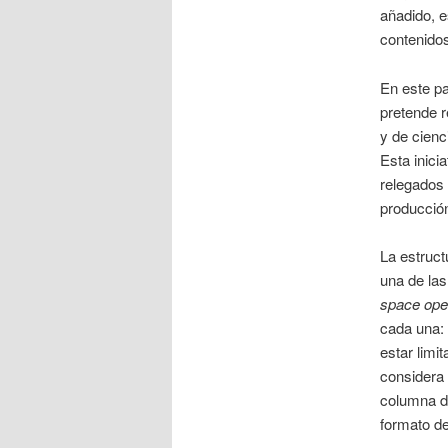
añadido, e
contenidos
En este p
pretende r
y de cienc
Esta inicia
relegados 
producción
La estruct
una de las
space ope
cada una: 
estar limi
considera
columna 
formato del