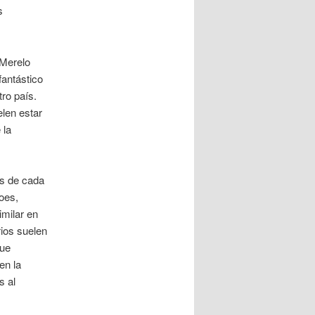
s
 Merelo
fantástico
ro país.
elen estar
 la
.
as de cada
oes,
imilar en
rios suelen
que
en la
s al