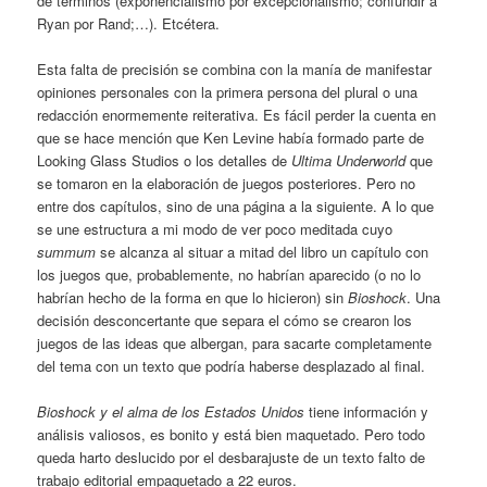
de términos (exponencialismo por excepcionalismo; confundir a
Ryan por Rand;…). Etcétera.
Esta falta de precisión se combina con la manía de manifestar
opiniones personales con la primera persona del plural o una
redacción enormemente reiterativa. Es fácil perder la cuenta en
que se hace mención que Ken Levine había formado parte de
Looking Glass Studios o los detalles de
Ultima Underworld
que
se tomaron en la elaboración de juegos posteriores. Pero no
entre dos capítulos, sino de una página a la siguiente. A lo que
se une estructura a mi modo de ver poco meditada cuyo
summum
se alcanza al situar a mitad del libro un capítulo con
los juegos que, probablemente, no habrían aparecido (o no lo
habrían hecho de la forma en que lo hicieron) sin
Bioshock
. Una
decisión desconcertante que separa el cómo se crearon los
juegos de las ideas que albergan, para sacarte completamente
del tema con un texto que podría haberse desplazado al final.
Bioshock y el alma de los Estados Unidos
tiene información y
análisis valiosos, es bonito y está bien maquetado. Pero todo
queda harto deslucido por el desbarajuste de un texto falto de
trabajo editorial empaquetado a 22 euros.