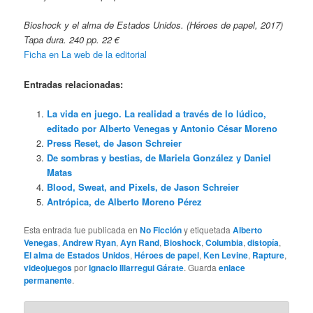
Bioshock y el alma de Estados Unidos. (Héroes de papel, 2017)
Tapa dura. 240 pp. 22 €
Ficha en La web de la editorial
Entradas relacionadas:
La vida en juego. La realidad a través de lo lúdico,
editado por Alberto Venegas y Antonio César Moreno
Press Reset, de Jason Schreier
De sombras y bestias, de Mariela González y Daniel
Matas
Blood, Sweat, and Pixels, de Jason Schreier
Antrópica, de Alberto Moreno Pérez
Esta entrada fue publicada en
No Ficción
y etiquetada
Alberto
Venegas
,
Andrew Ryan
,
Ayn Rand
,
Bioshock
,
Columbia
,
distopía
,
El alma de Estados Unidos
,
Héroes de papel
,
Ken Levine
,
Rapture
,
videojuegos
por
Ignacio Illarregui Gárate
. Guarda
enlace
permanente
.