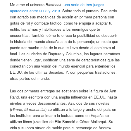
Me atrae el universo
Bioshock
,
una serie de tres juegos
aparecidos entre 2008 y 2013
. Sobre todo el primero. Recuerdo
con agrado sus mecánicas de acción en primera persona con
gotas de rol y combate táctico; cómo te empuja a adaptar tu
estilo, las armas y habilidades a los enemigos que te
encuentras. También cómo te ofrece la posibilidad de descubrir
la historia del mundo aledaña a la de tu personaje; un relato que
puede ser mucho más de lo que te lleva desde el comienzo al
final. Las ciudades de Rapture y Columbia, los lugares narrativos
donde tienen lugar, codifican una serie de características que las
conectan con una visión del mundo esencial para entender los
EE.UU. de las últimas décadas. Y, con pequeñas traslaciones,
otras partes del mundo.
Las dos primeras entregas se sostienen sobre la figura de Ayn
Rand, una escritora con una amplia influencia en EE.UU. hasta
niveles a veces desconcertantes. Así, dos de sus novelas
(
Himno
,
El manantial
) se utilizan a lo largo y ancho del país en
los institutos para animar a la lectura, como en España se
utilizan libros juveniles de Elia Barceló o César Mallorquí. Su
vida y su obra sirven de molde para el personaje de Andrew