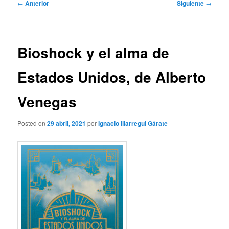
Navegación
←
Anterior
Siguiente
→
de
entradas
Bioshock y el alma de
Estados Unidos, de Alberto
Venegas
Posted on
29 abril, 2021
por
Ignacio Illarregui Gárate