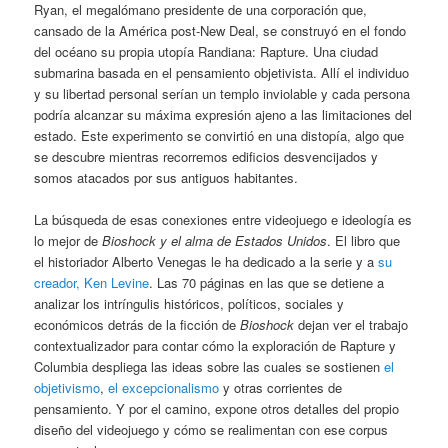
Ryan, el megalómano presidente de una corporación que,
cansado de la América post-New Deal, se construyó en el fondo
del océano su propia utopía Randiana: Rapture. Una ciudad
submarina basada en el pensamiento objetivista. Allí el individuo
y su libertad personal serían un templo inviolable y cada persona
podría alcanzar su máxima expresión ajeno a las limitaciones del
estado. Este experimento se convirtió en una distopía, algo que
se descubre mientras recorremos edificios desvencijados y
somos atacados por sus antiguos habitantes.
La búsqueda de esas conexiones entre videojuego e ideología es
lo mejor de
Bioshock y el alma de Estados Unidos
. El libro que
el historiador Alberto Venegas le ha dedicado a la serie y a
su
creador, Ken Levine
. Las 70 páginas en las que se detiene a
analizar los intríngulis históricos, políticos, sociales y
económicos detrás de la ficción de
Bioshock
dejan ver el trabajo
contextualizador para contar cómo la exploración de Rapture y
Columbia despliega las ideas sobre las cuales se sostienen
el
objetivismo
,
el excepcionalismo
y otras corrientes de
pensamiento. Y por el camino, expone otros detalles del propio
diseño del videojuego y cómo se realimentan con ese corpus