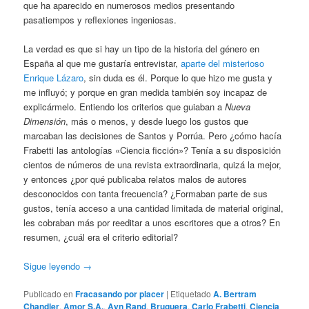
que ha aparecido en numerosos medios presentando
pasatiempos y reflexiones ingeniosas.
La verdad es que si hay un tipo de la historia del género en
España al que me gustaría entrevistar,
aparte del misterioso
Enrique Lázaro
, sin duda es él. Porque lo que hizo me gusta y
me influyó; y porque en gran medida también soy incapaz de
explicármelo. Entiendo los criterios que guiaban a
Nueva
Dimensión
, más o menos, y desde luego los gustos que
marcaban las decisiones de Santos y Porrúa. Pero ¿cómo hacía
Frabetti las antologías «Ciencia ficción»? Tenía a su disposición
cientos de números de una revista extraordinaria, quizá la mejor,
y entonces ¿por qué publicaba relatos malos de autores
desconocidos con tanta frecuencia? ¿Formaban parte de sus
gustos, tenía acceso a una cantidad limitada de material original,
les cobraban más por reeditar a unos escritores que a otros? En
resumen, ¿cuál era el criterio editorial?
Sigue leyendo
→
Publicado en
Fracasando por placer
|
Etiquetado
A. Bertram
Chandler
,
Amor S.A.
,
Ayn Rand
,
Bruguera
,
Carlo Frabetti
,
Ciencia