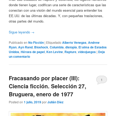
donde tienen lugar, codifican una serie de características que las
conectan con una visión del mundo esencial para entender los
EE.UU. de las últimas décadas. Y, con pequeñas traslaciones,
otras partes del mundo.
Sigue leyendo
→
Publicado en
No Ficción
|
Etiquetado
Alberto Venegas
,
Andrew
Ryan
,
Ayn Rand
,
Bioshock
,
Columbia
,
distopía
,
El alma de Estados
Unidos
,
Héroes de papel
,
Ken Levine
,
Rapture
,
videojuegos
|
Deja
un comentario
Fracasando por placer (III):
1
Ciencia ficción. Selección 27,
Bruguera, enero de 1977
Posted on
1 julio, 2019
por
Julián Díez