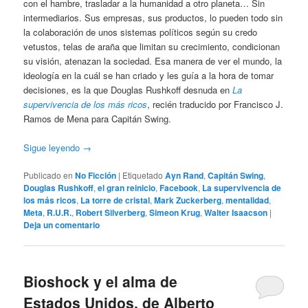
con el hambre, trasladar a la humanidad a otro planeta… Sin
intermediarios. Sus empresas, sus productos, lo pueden todo sin
la colaboración de unos sistemas políticos según su credo
vetustos, telas de araña que limitan su crecimiento, condicionan
su visión, atenazan la sociedad. Esa manera de ver el mundo, la
ideología en la cuál se han criado y les guía a la hora de tomar
decisiones, es la que Douglas Rushkoff desnuda en
La
supervivencia de los más ricos
, recién traducido por Francisco J.
Ramos de Mena para Capitán Swing.
Sigue leyendo
→
Publicado en
No Ficción
|
Etiquetado
Ayn Rand
,
Capitán Swing
,
Douglas Rushkoff
,
el gran reinicio
,
Facebook
,
La supervivencia de
los más ricos
,
La torre de cristal
,
Mark Zuckerberg
,
mentalidad
,
Meta
,
R.U.R.
,
Robert Silverberg
,
Simeon Krug
,
Walter Isaacson
|
Deja un comentario
Bioshock y el alma de
Estados Unidos, de Alberto