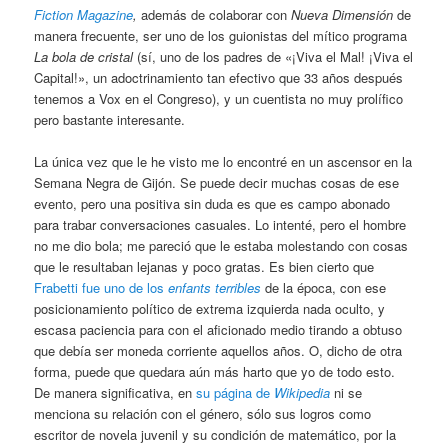
Fiction Magazine
,
además de colaborar con
Nueva Dimensión
de
manera frecuente, ser uno de los guionistas del mítico programa
La bola de cristal
(sí, uno de los padres de «¡Viva el Mal! ¡Viva el
Capital!», un adoctrinamiento tan efectivo que 33 años después
tenemos a Vox en el Congreso), y un cuentista no muy prolífico
pero bastante interesante.
La única vez que le he visto me lo encontré en un ascensor en la
Semana Negra de Gijón. Se puede decir muchas cosas de ese
evento, pero una positiva sin duda es que es campo abonado
para trabar conversaciones casuales. Lo intenté, pero el hombre
no me dio bola; me pareció que le estaba molestando con cosas
que le resultaban lejanas y poco gratas. Es bien cierto que
Frabetti fue uno de los
enfants terribles
de la época, con ese
posicionamiento político de extrema izquierda nada oculto, y
escasa paciencia para con el aficionado medio tirando a obtuso
que debía ser moneda corriente aquellos años. O, dicho de otra
forma, puede que quedara aún más harto que yo de todo esto.
De manera significativa, en
su página de
Wikipedia
ni se
menciona su relación con el género, sólo sus logros como
escritor de novela juvenil y su condición de matemático, por la