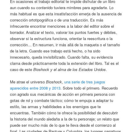
En ocasiones el trabajo editorial te impide disfrutar de un libro
aun cuando su contenido tuviera mimbres para agradarte. Lo
más habitual es que esta insatisfacción emerja de la ausencia de
corrección ortotipográfica o de una traducción. Es más
infrecuente encontrar menciones a la labor del editor sobre el
borrador. Analizar el texto, valorar los puntos fuertes y débiles,
observar si la estructura funciona, orientar la reescritura o la
corrección… En resumen, ir más allá de la maqueta o el tamaño
de la letra. Cuando ese trabajo está hecho, o ha sido
innecesario, queda invisibilizado. Cuando falta, su evidencia
clama desde prácticamente toda la extensión del libro. Tal es el
caso de este
Bioshock y el alma de los Estados Unidos
.
Me atrae el universo
Bioshock
,
una serie de tres juegos
aparecidos entre 2008 y 2013
. Sobre todo el primero. Recuerdo
con agrado sus mecánicas de acción en primera persona con
gotas de rol y combate táctico; cómo te empuja a adaptar tu
estilo, las armas y habilidades a los enemigos que te
encuentras. También cómo te ofrece la posibilidad de descubrir
la historia del mundo aledaña a la de tu personaje; un relato que
puede ser mucho más de lo que te lleva desde el comienzo al
final. Las ciudades de Rapture y Columbia, los lugares narrativos