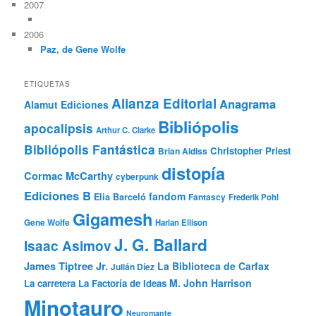
2007
2006
Paz, de Gene Wolfe
ETIQUETAS
Alianza Editorial
Anagrama
Alamut Ediciones
Bibliópolis
apocalipsis
Arthur C. Clarke
Bibliópolis Fantástica
Christopher Priest
Brian Aldiss
distopía
Cormac McCarthy
cyberpunk
Ediciones B
fandom
Elia Barceló
Fantascy
Frederik Pohl
Gigamesh
Gene Wolfe
Harlan Ellison
J. G. Ballard
Isaac Asimov
James Tiptree Jr.
La Biblioteca de Carfax
Julián Díez
M. John Harrison
La carretera
La Factoría de Ideas
Minotauro
Neuromante