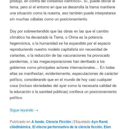
produjo, en contra del consenso científico». Sí, puede obviar el
tema, pero si el entorno en que se desarrolla la trama mantiene
una situación como la nuestra, eso también puede interpretarse
sin muchas cábalas como un posicionamiento.
Doy por sobreentendido que las obras en las que el cambio
climático ha devastado la Tierra, o China es la potencia
hegemónica, o la humanidad se ha expandido por el espacio
reproduciendo nuestro modelo capitalista sin necesidad de
variantes, o la reducción de las vacunaciones ha provocado
pandemias, o las megacorporaciones han derribado a los
gobiernos como principales actores internacionales… En todas
ellas se manifiestan, evidentemente, especulaciones de carácter
político, considerando que en el mundo de hoy casi cualquier
cosa (incluso obviedades del ayer como la necesaria calidad de
la educación o la sanidad públicas) conlleva un posicionamiento
político.
Sigue leyendo
→
Publicado en
A fondo
,
Ciencia Ficción
|
Etiquetado
Ayn Rand
,
cliodinámica
,
El efecto performativo de la ciencia ficción
,
Elon