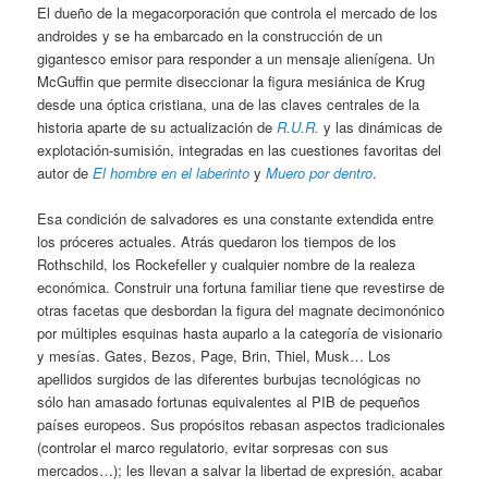
El dueño de la megacorporación que controla el mercado de los
androides y se ha embarcado en la construcción de un
gigantesco emisor para responder a un mensaje alienígena. Un
McGuffin que permite diseccionar la figura mesiánica de Krug
desde una óptica cristiana, una de las claves centrales de la
historia aparte de su actualización de
R.U.R.
y las dinámicas de
explotación-sumisión, integradas en las cuestiones favoritas del
autor de
El hombre en el laberinto
y
Muero por dentro
.
Esa condición de salvadores es una constante extendida entre
los próceres actuales. Atrás quedaron los tiempos de los
Rothschild, los Rockefeller y cualquier nombre de la realeza
económica. Construir una fortuna familiar tiene que revestirse de
otras facetas que desbordan la figura del magnate decimonónico
por múltiples esquinas hasta auparlo a la categoría de visionario
y mesías. Gates, Bezos, Page, Brin, Thiel, Musk… Los
apellidos surgidos de las diferentes burbujas tecnológicas no
sólo han amasado fortunas equivalentes al PIB de pequeños
países europeos. Sus propósitos rebasan aspectos tradicionales
(controlar el marco regulatorio, evitar sorpresas con sus
mercados…); les llevan a salvar la libertad de expresión, acabar