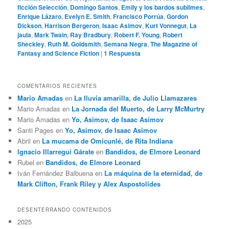
ficción Selección
,
Domingo Santos
,
Emily y los bardos sublimes
,
Enrique Lázaro
,
Evelyn E. Smith
,
Francisco Porrúa
,
Gordon
Dickson
,
Harrison Bergeron
,
Isaac Asimov
,
Kurt Vonnegut
,
La
jaula
,
Mark Twain
,
Ray Bradbury
,
Robert F. Young
,
Robert
Sheckley
,
Ruth M. Goldsmith
,
Semana Negra
,
The Magazine of
Fantasy and Science Fiction
|
1
Respuesta
COMENTARIOS RECIENTES
Mario Amadas
en
La lluvia amarilla, de Julio Llamazares
Mario Amadas
en
La Jornada del Muerto, de Larry McMurtry
Mario Amadas
en
Yo, Asimov, de Isaac Asimov
Santi Pages
en
Yo, Asimov, de Isaac Asimov
Abril
en
La mucama de Omicunlé, de Rita Indiana
Ignacio Illarregui Gárate
en
Bandidos, de Elmore Leonard
Rubel
en
Bandidos, de Elmore Leonard
Iván Fernández Balbuena
en
La máquina de la eternidad, de
Mark Clifton, Frank Riley y Alex Aspostolides
DESENTERRANDO CONTENIDOS
2025