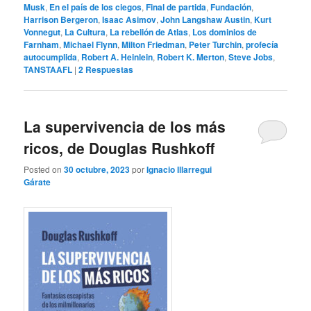
Musk
,
En el país de los ciegos
,
Final de partida
,
Fundación
,
Harrison Bergeron
,
Isaac Asimov
,
John Langshaw Austin
,
Kurt
Vonnegut
,
La Cultura
,
La rebelión de Atlas
,
Los dominios de
Farnham
,
Michael Flynn
,
Milton Friedman
,
Peter Turchin
,
profecía
autocumplida
,
Robert A. Heinlein
,
Robert K. Merton
,
Steve Jobs
,
TANSTAAFL
|
2
Respuestas
La supervivencia de los más
ricos, de Douglas Rushkoff
Posted on
30 octubre, 2023
por
Ignacio Illarregui
Gárate