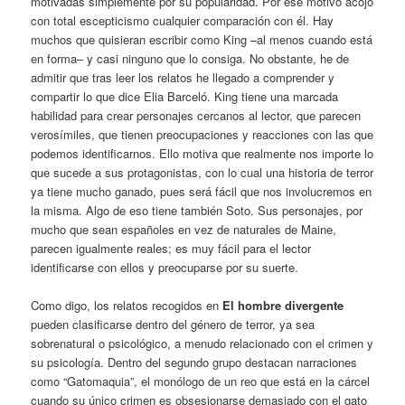
motivadas simplemente por su popularidad. Por ese motivo acojo
con total escepticismo cualquier comparación con él. Hay
muchos que quisieran escribir como King –al menos cuando está
en forma– y casi ninguno que lo consiga. No obstante, he de
admitir que tras leer los relatos he llegado a comprender y
compartir lo que dice Elia Barceló. King tiene una marcada
habilidad para crear personajes cercanos al lector, que parecen
verosímiles, que tienen preocupaciones y reacciones con las que
podemos identificarnos. Ello motiva que realmente nos importe lo
que sucede a sus protagonistas, con lo cual una historia de terror
ya tiene mucho ganado, pues será fácil que nos involucremos en
la misma. Algo de eso tiene también Soto. Sus personajes, por
mucho que sean españoles en vez de naturales de Maine,
parecen igualmente reales; es muy fácil para el lector
identificarse con ellos y preocuparse por su suerte.
Como digo, los relatos recogidos en
El hombre divergente
pueden clasificarse dentro del género de terror, ya sea
sobrenatural o psicológico, a menudo relacionado con el crimen y
su psicología. Dentro del segundo grupo destacan narraciones
como “Gatomaquia”, el monólogo de un reo que está en la cárcel
cuando su único crimen es obsesionarse demasiado con el gato