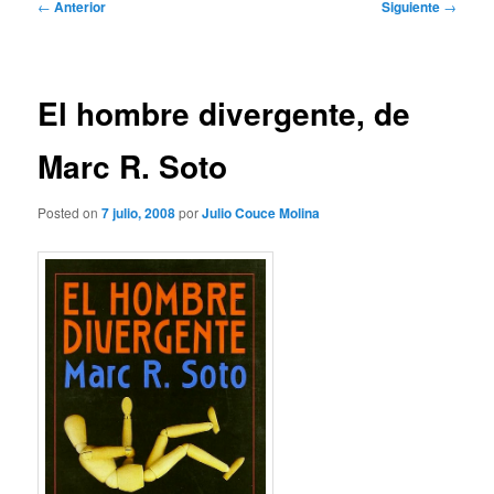
Navegación
←
Anterior
Siguiente
→
de
entradas
El hombre divergente, de
Marc R. Soto
Posted on
7 julio, 2008
por
Julio Couce Molina