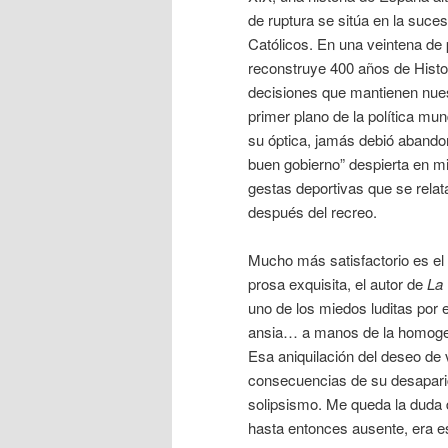
de ruptura se sitúa en la suce
Católicos. En una veintena de
reconstruye 400 años de Histor
decisiones que mantienen nues
primer plano de la política mu
su óptica, jamás debió abandon
buen gobierno” despierta en 
gestas deportivas que se relata
después del recreo.
Mucho más satisfactorio es el 
prosa exquisita, el autor de
La 
uno de los miedos luditas por e
ansia… a manos de la homogene
Esa aniquilación del deseo de v
consecuencias de su desapari
solipsismo. Me queda la duda d
hasta entonces ausente, era e