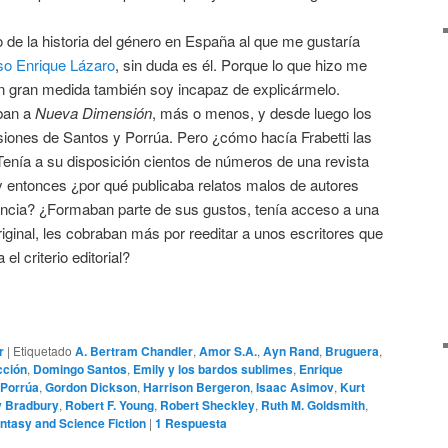
o de la historia del género en España al que me gustaría
oso Enrique Lázaro
, sin duda es él. Porque lo que hizo me
en gran medida también soy incapaz de explicármelo.
aban a
Nueva Dimensión
, más o menos, y desde luego los
iones de Santos y Porrúa. Pero ¿cómo hacía Frabetti las
Tenía a su disposición cientos de números de una revista
, y entonces ¿por qué publicaba relatos malos de autores
ncia? ¿Formaban parte de sus gustos, tenía acceso a una
riginal, les cobraban más por reeditar a unos escritores que
l criterio editorial?
r
|
Etiquetado
A. Bertram Chandler
,
Amor S.A.
,
Ayn Rand
,
Bruguera
,
cción
,
Domingo Santos
,
Emily y los bardos sublimes
,
Enrique
 Porrúa
,
Gordon Dickson
,
Harrison Bergeron
,
Isaac Asimov
,
Kurt
 Bradbury
,
Robert F. Young
,
Robert Sheckley
,
Ruth M. Goldsmith
,
ntasy and Science Fiction
|
1
Respuesta