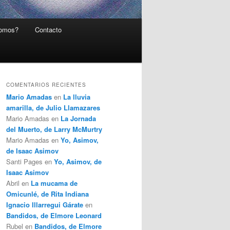
somos?
Contacto
COMENTARIOS RECIENTES
Mario Amadas
en
La lluvia
amarilla, de Julio Llamazares
Mario Amadas
en
La Jornada
del Muerto, de Larry McMurtry
Mario Amadas
en
Yo, Asimov,
de Isaac Asimov
Santi Pages
en
Yo, Asimov, de
Isaac Asimov
Abril
en
La mucama de
Omicunlé, de Rita Indiana
Ignacio Illarregui Gárate
en
Bandidos, de Elmore Leonard
Rubel
en
Bandidos, de Elmore