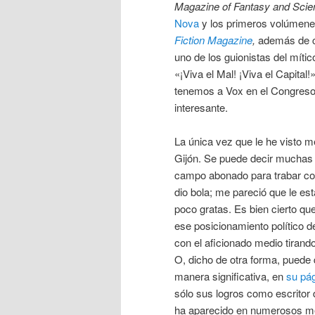
Magazine of Fantasy and Scien
Nova
y los primeros volúmene
Fiction Magazine
,
además de 
uno de los guionistas del mít
«¡Viva el Mal! ¡Viva el Capita
tenemos a Vox en el Congreso)
interesante.
La única vez que le he visto 
Gijón. Se puede decir muchas 
campo abonado para trabar co
dio bola; me pareció que le es
poco gratas. Es bien cierto qu
ese posicionamiento político d
con el aficionado medio tirand
O, dicho de otra forma, puede
manera significativa, en
su pá
sólo sus logros como escritor 
ha aparecido en numerosos me