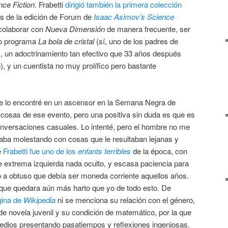
ce Fiction
. Frabetti
dirigió también la primera colección
s de la edición de Forum de
Isaac Asimov’s Science
colaborar con
Nueva Dimensión
de manera frecuente, ser
ico programa
La bola de cristal
(sí, uno de los padres de
l!», un adoctrinamiento tan efectivo que 33 años después
, y un cuentista no muy prolífico pero bastante
me lo encontré en un ascensor en la Semana Negra de
cosas de ese evento, pero una positiva sin duda es que es
nversaciones casuales. Lo intenté, pero el hombre no me
taba molestando con cosas que le resultaban lejanas y
e
Frabetti fue uno de los
enfants terribles
de la época, con
e extrema izquierda nada oculto, y escasa paciencia para
o a obtuso que debía ser moneda corriente aquellos años.
 que quedara aún más harto que yo de todo esto. De
gina de
Wikipedia
ni se menciona su relación con el género,
de novela juvenil y su condición de matemático, por la que
dios presentando pasatiempos y reflexiones ingeniosas.