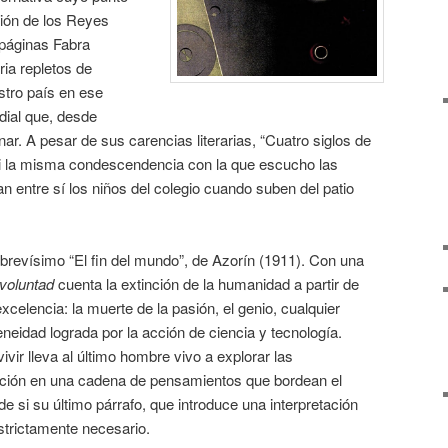
sión de los Reyes
 páginas Fabra
ia repletos de
tro país en ese
ndial que, desde
ar. A pesar de sus carencias literarias, “Cuatro siglos de
mi la misma condescendencia con la que escucho las
n entre sí los niños del colegio cuando suben del patio
brevísimo “El fin del mundo”, de Azorín (1911). Con una
voluntad
cuenta la extinción de la humanidad a partir de
xcelencia: la muerte de la pasión, el genio, cualquier
idad lograda por la acción de ciencia y tecnología.
ivir lleva al último hombre vivo a explorar las
ción en una cadena de pensamientos que bordean el
e si su último párrafo, que introduce una interpretación
strictamente necesario.