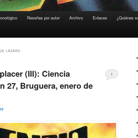
ronológico
Reseñas por autor
Archivo
Enlaces
¿Quiénes 
UE LÁZARO
lacer (III): Ciencia
1
ón 27, Bruguera, enero de
ez