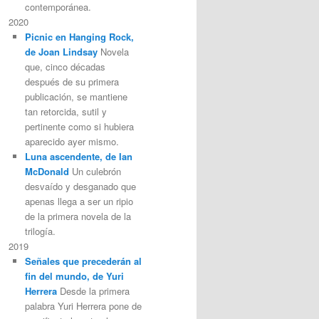
contemporánea.
2020
Picnic en Hanging Rock,
de Joan Lindsay
Novela
que, cinco décadas
después de su primera
publicación, se mantiene
tan retorcida, sutil y
pertinente como si hubiera
aparecido ayer mismo.
Luna ascendente, de Ian
McDonald
Un culebrón
desvaído y desganado que
apenas llega a ser un ripio
de la primera novela de la
trilogía.
2019
Señales que precederán al
fin del mundo, de Yuri
Herrera
Desde la primera
palabra Yuri Herrera pone de