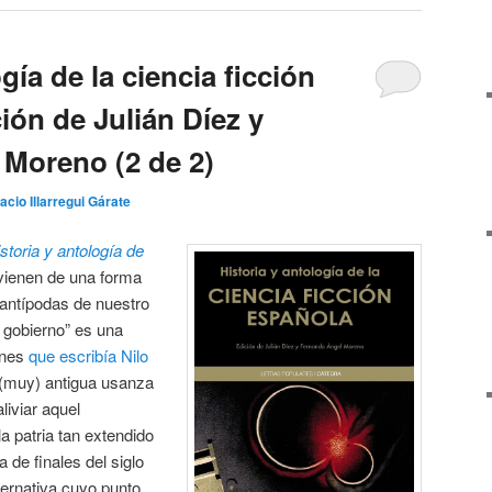
gía de la ciencia ficción
ión de Julián Díez y
Moreno (2 de 2)
acio Illarregui Gárate
storia y antología de
ienen de una forma
s antípodas de nuestro
 gobierno” es una
ones
que escribía Nilo
 (muy) antigua usanza
liviar aquel
a patria tan extendido
a de finales del siglo
ternativa cuyo punto