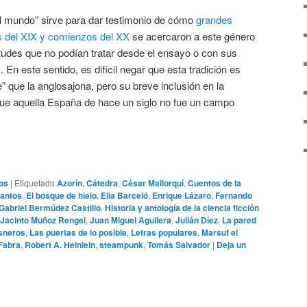
del mundo” sirve para dar testimonio de cómo
grandes
es del XIX y comienzos del XX
se acercaron a este género
tudes que no podían tratar desde el ensayo o con sus
En este sentido, es difícil negar que esta tradición es
 que la anglosajona, pero su breve inclusión en la
 que aquella España de hace un siglo no fue un campo
os
|
Etiquetado
Azorín
,
Cátedra
,
César Mallorquí
,
Cuentos de la
antos
,
El bosque de hielo
,
Elia Barceló
,
Enrique Lázaro
,
Fernando
Gabriel Bermúdez Castillo
,
Historia y antología de la ciencia ficción
 Jacinto Muñoz Rengel
,
Juan Miguel Aguilera
,
Julián Díez
,
La pared
isneros
,
Las puertas de lo posible
,
Letras populares
,
Marsuf el
 Fabra
,
Robert A. Heinlein
,
steampunk
,
Tomás Salvador
|
Deja un