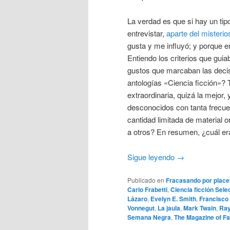
La verdad es que si hay un tip
entrevistar,
aparte del misteri
gusta y me influyó; y porque 
Entiendo los criterios que gui
gustos que marcaban las decis
antologías «Ciencia ficción»? 
extraordinaria, quizá la mejor
desconocidos con tanta frecue
cantidad limitada de material o
a otros? En resumen, ¿cuál era e
Sigue leyendo
→
Publicado en
Fracasando por place
Carlo Frabetti
,
Ciencia ficción Sele
Lázaro
,
Evelyn E. Smith
,
Francisco
Vonnegut
,
La jaula
,
Mark Twain
,
Ray
Semana Negra
,
The Magazine of Fa