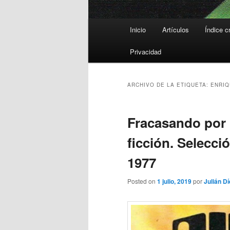
Menú
Inicio
Artículos
Índice c
principal
Privacidad
ARCHIVO DE LA ETIQUETA:
ENRIQ
Fracasando por p
ficción. Selecci
1977
Posted on
1 julio, 2019
por
Julián Dí