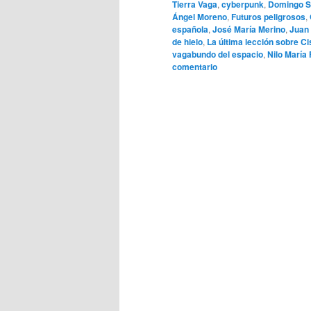
Tierra Vaga
,
cyberpunk
,
Domingo S
Ángel Moreno
,
Futuros peligrosos
,
española
,
José María Merino
,
Juan
de hielo
,
La última lección sobre C
vagabundo del espacio
,
Nilo María
comentario