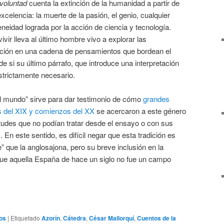
voluntad
cuenta la extinción de la humanidad a partir de
xcelencia: la muerte de la pasión, el genio, cualquier
idad lograda por la acción de ciencia y tecnología.
ivir lleva al último hombre vivo a explorar las
ción en una cadena de pensamientos que bordean el
e si su último párrafo, que introduce una interpretación
strictamente necesario.
del mundo” sirve para dar testimonio de cómo
grandes
es del XIX y comienzos del XX
se acercaron a este género
tudes que no podían tratar desde el ensayo o con sus
En este sentido, es difícil negar que esta tradición es
 que la anglosajona, pero su breve inclusión en la
 que aquella España de hace un siglo no fue un campo
os
|
Etiquetado
Azorín
,
Cátedra
,
César Mallorquí
,
Cuentos de la