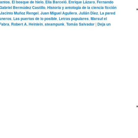
antos
,
El bosque de hielo
,
Elia Barceló
,
Enrique Lázaro
,
Fernando
Gabriel Bermúdez Castillo
,
Historia y antología de la ciencia ficción
 Jacinto Muñoz Rengel
,
Juan Miguel Aguilera
,
Julián Díez
,
La pared
isneros
,
Las puertas de lo posible
,
Letras populares
,
Marsuf el
 Fabra
,
Robert A. Heinlein
,
steampunk
,
Tomás Salvador
|
Deja un