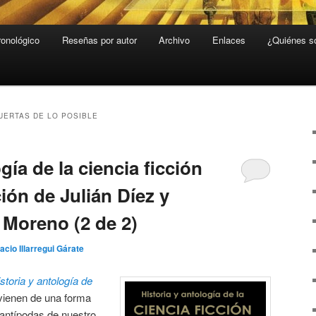
ronológico
Reseñas por autor
Archivo
Enlaces
¿Quiénes 
UERTAS DE LO POSIBLE
gía de la ciencia ficción
ión de Julián Díez y
Moreno (2 de 2)
acio Illarregui Gárate
storia y antología de
ienen de una forma
s antípodas de nuestro