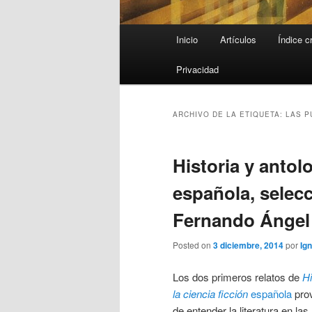
Menú
Inicio
Artículos
Índice c
principal
Privacidad
ARCHIVO DE LA ETIQUETA:
LAS P
Historia y antolo
española, selecc
Fernando Ángel 
Posted on
3 diciembre, 2014
por
Ign
Los dos primeros relatos de
Hi
la ciencia ficción
española
prov
de entender la literatura en la