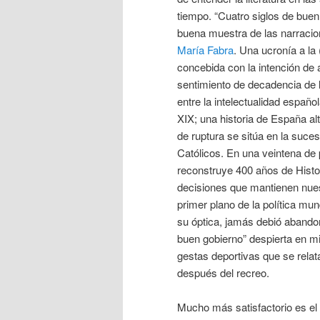
tiempo. “Cuatro siglos de buen
buena muestra de las narraci
María Fabra
. Una ucronía a la
concebida con la intención de a
sentimiento de decadencia de l
entre la intelectualidad español
XIX; una historia de España al
de ruptura se sitúa en la suce
Católicos. En una veintena de
reconstruye 400 años de Histor
decisiones que mantienen nues
primer plano de la política mu
su óptica, jamás debió abandon
buen gobierno” despierta en 
gestas deportivas que se relata
después del recreo.
Mucho más satisfactorio es el 