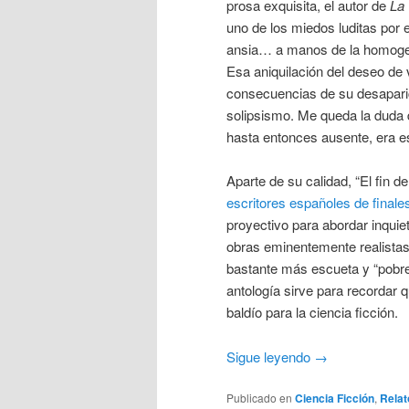
prosa exquisita, el autor de
La 
uno de los miedos luditas por e
ansia… a manos de la homogene
Esa aniquilación del deseo de v
consecuencias de su desapari
solipsismo. Me queda la duda d
hasta entonces ausente, era e
Aparte de su calidad, “El fin 
escritores españoles de final
proyectivo para abordar inquie
obras eminentemente realistas. 
bastante más escueta y “pobre”
antología sirve para recordar
baldío para la ciencia ficción.
Sigue leyendo
→
Publicado en
Ciencia Ficción
,
Relat