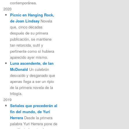
contemporánea.
2020
Picnic en Hanging Rock,
de Joan Lindsay
Novela
que, cinco décadas
después de su primera
publicación, se mantiene
tan retorcida, sutil y
pertinente como si hubiera
aparecido ayer mismo.
Luna ascendente, de Ian
McDonald
Un culebrón
desvaído y desganado que
apenas llega a ser un ripio
de la primera novela de la
trilogía.
2019
Señales que precederán al
fin del mundo, de Yuri
Herrera
Desde la primera
palabra Yuri Herrera pone de