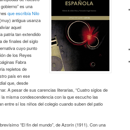
 gobierno” es una
ones
que escribía Nilo
 (muy) antigua usanza
liviar aquel
a patria tan extendido
a de finales del siglo
ternativa cuyo punto
sión de los Reyes
 páginas Fabra
ia repletos de
tro país en ese
ndial que, desde
ar. A pesar de sus carencias literarias, “Cuatro siglos de
mi la misma condescendencia con la que escucho las
n entre sí los niños del colegio cuando suben del patio
brevísimo “El fin del mundo”, de Azorín (1911). Con una