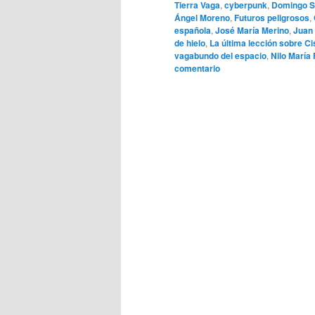
Tierra Vaga
,
cyberpunk
,
Domingo S
Ángel Moreno
,
Futuros peligrosos
,
española
,
José María Merino
,
Juan
de hielo
,
La última lección sobre C
vagabundo del espacio
,
Nilo María
comentario