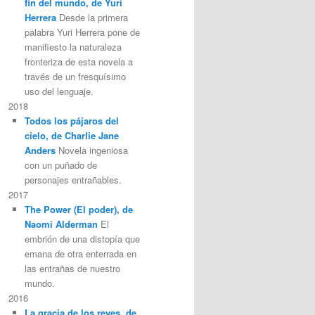
fin del mundo, de Yuri
Herrera
Desde la primera
palabra Yuri Herrera pone de
manifiesto la naturaleza
fronteriza de esta novela a
través de un fresquísimo
uso del lenguaje.
2018
Todos los pájaros del
cielo, de Charlie Jane
Anders
Novela ingeniosa
con un puñado de
personajes entrañables.
2017
The Power (El poder), de
Naomi Alderman
El
embrión de una distopía que
emana de otra enterrada en
las entrañas de nuestro
mundo.
2016
La gracia de los reyes, de