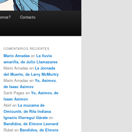
somos?
Contacto
COMENTARIOS RECIENTES
Mario Amadas
en
La lluvia
amarilla, de Julio Llamazares
Mario Amadas
en
La Jornada
del Muerto, de Larry McMurtry
Mario Amadas
en
Yo, Asimov,
de Isaac Asimov
Santi Pages
en
Yo, Asimov, de
Isaac Asimov
Abril
en
La mucama de
Omicunlé, de Rita Indiana
Ignacio Illarregui Gárate
en
Bandidos, de Elmore Leonard
Rubel
en
Bandidos, de Elmore