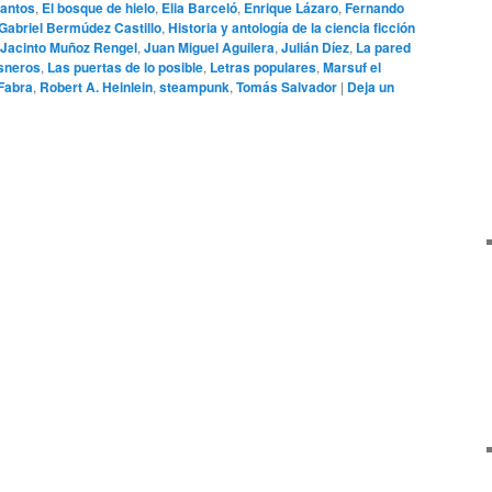
antos
,
El bosque de hielo
,
Elia Barceló
,
Enrique Lázaro
,
Fernando
Gabriel Bermúdez Castillo
,
Historia y antología de la ciencia ficción
 Jacinto Muñoz Rengel
,
Juan Miguel Aguilera
,
Julián Díez
,
La pared
isneros
,
Las puertas de lo posible
,
Letras populares
,
Marsuf el
 Fabra
,
Robert A. Heinlein
,
steampunk
,
Tomás Salvador
|
Deja un