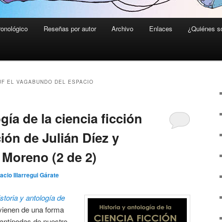
ronológico
Reseñas por autor
Archivo
Enlaces
¿Quiénes 
F EL VAGABUNDO DEL ESPACIO
gía de la ciencia ficción
ión de Julián Díez y
Moreno (2 de 2)
acio Illarregui Gárate
storia y antología de
ienen de una forma
s antípodas de nuestro