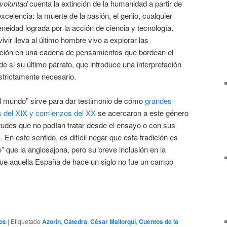
voluntad
cuenta la extinción de la humanidad a partir de
xcelencia: la muerte de la pasión, el genio, cualquier
idad lograda por la acción de ciencia y tecnología.
ivir lleva al último hombre vivo a explorar las
ción en una cadena de pensamientos que bordean el
e si su último párrafo, que introduce una interpretación
strictamente necesario.
del mundo” sirve para dar testimonio de cómo
grandes
es del XIX y comienzos del XX
se acercaron a este género
tudes que no podían tratar desde el ensayo o con sus
En este sentido, es difícil negar que esta tradición es
 que la anglosajona, pero su breve inclusión en la
 que aquella España de hace un siglo no fue un campo
os
|
Etiquetado
Azorín
,
Cátedra
,
César Mallorquí
,
Cuentos de la