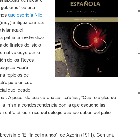
 gobierno” es una
ones
que escribía Nilo
 (muy) antigua usanza
liviar aquel
a patria tan extendido
a de finales del siglo
ternativa cuyo punto
sión de los Reyes
 páginas Fabra
ia repletos de
tro país en ese
ndial que, desde
ar. A pesar de sus carencias literarias, “Cuatro siglos de
mi la misma condescendencia con la que escucho las
n entre sí los niños del colegio cuando suben del patio
brevísimo “El fin del mundo”, de Azorín (1911). Con una