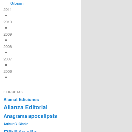
Gibson
2011
2010
2009
2008
2007
2006
ETIQUETAS
Alamut Ediciones
Alianza Editorial
Anagrama
apocalipsis
Arthur C. Clarke