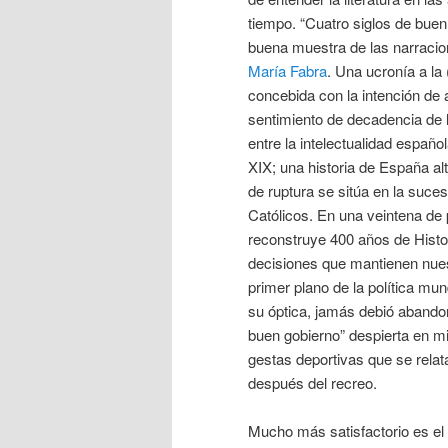
tiempo. “Cuatro siglos de buen
buena muestra de las narraci
María Fabra
. Una ucronía a la
concebida con la intención de a
sentimiento de decadencia de l
entre la intelectualidad español
XIX; una historia de España al
de ruptura se sitúa en la suce
Católicos. En una veintena de
reconstruye 400 años de Histor
decisiones que mantienen nues
primer plano de la política mu
su óptica, jamás debió abandon
buen gobierno” despierta en 
gestas deportivas que se relata
después del recreo.
Mucho más satisfactorio es el 