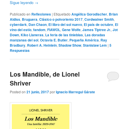
Sigue leyendo
→
Publicado en
Reflexiones
|
Etiquetado
Angélica Gorodischer
,
Brian
Aldiss
,
Bruguera
,
Clásico o polvoriento 2017
,
Cordwainer Smith
,
cyberdark
,
Dan Chaon
,
El libro del sol nuevo
,
El país de octubre
,
El
vino del estío
,
fandom
,
FIAWOL
,
Gene Wolfe
,
James Tiptree Jr.
,
Jot
Down
,
Kiko Llaneras
,
La feria de las tinieblas
,
Las doradas
manzanas del sol
,
Octavia E. Butler
,
Pequeña América
,
Ray
Bradbury
,
Robert A. Heinlein
,
Shadow Show
,
Stanislaw Lem
|
5
Respuestas
Los Mandible, de Lionel
Shriver
Posted on
21 junio, 2017
por
Ignacio Illarregui Gárate