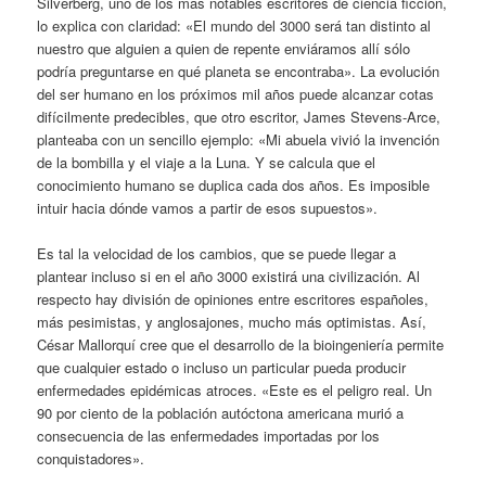
Silverberg, uno de los más notables escritores de ciencia ficción,
lo explica con claridad: «El mundo del 3000 será tan distinto al
nuestro que alguien a quien de repente enviáramos allí sólo
podría preguntarse en qué planeta se encontraba». La evolución
del ser humano en los próximos mil años puede alcanzar cotas
difícilmente predecibles, que otro escritor, James Stevens-Arce,
planteaba con un sencillo ejemplo: «Mi abuela vivió la invención
de la bombilla y el viaje a la Luna. Y se calcula que el
conocimiento humano se duplica cada dos años. Es imposible
intuir hacia dónde vamos a partir de esos supuestos».
Es tal la velocidad de los cambios, que se puede llegar a
plantear incluso si en el año 3000 existirá una civilización. Al
respecto hay división de opiniones entre escritores españoles,
más pesimistas, y anglosajones, mucho más optimistas. Así,
César Mallorquí cree que el desarrollo de la bioingeniería permite
que cualquier estado o incluso un particular pueda producir
enfermedades epidémicas atroces. «Este es el peligro real. Un
90 por ciento de la población autóctona americana murió a
consecuencia de las enfermedades importadas por los
conquistadores».