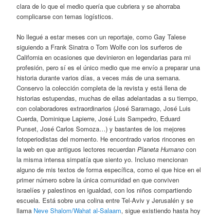
clara de lo que el medio quería que cubriera y se ahorraba
complicarse con temas logísticos.
No llegué a estar meses con un reportaje, como Gay Talese
siguiendo a Frank Sinatra o Tom Wolfe con los surferos de
California en ocasiones que devinieron en legendarias para mi
profesión, pero sí es el único medio que me envío a preparar una
historia durante varios días, a veces más de una semana.
Conservo la colección completa de la revista y está llena de
historias estupendas, muchas de ellas adelantadas a su tiempo,
con colaboradores extraordinarios (José Saramago, José Luis
Cuerda, Dominique Lapierre, José Luis Sampedro, Eduard
Punset, José Carlos Somoza…) y bastantes de los mejores
fotoperiodistas del momento. He encontrado varios rincones en
la web en que antiguos lectores recuerdan
Planeta Humano
con
la misma intensa simpatía que siento yo. Incluso mencionan
alguno de mis textos de forma específica, como el que hice en el
primer número sobre la única comunidad en que conviven
israelíes y palestinos en igualdad, con los niños compartiendo
escuela. Está sobre una colina entre Tel-Aviv y Jerusalén y se
llama
Neve Shalom/Wahat al-Salaam
, sigue existiendo hasta hoy