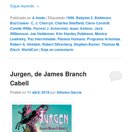
Sigue leyendo
→
Publicado en
A fondo
|
Etiquetado
1998
,
Babylon 5
,
Baltimore
,
BucConeer
,
C. J. Cherryh
,
Charles Sheffield
,
Cleve Cartmill
,
Connie Willis
,
Forrest J. Ackerman
,
Isaac Asimov
,
Jack
Williamson
,
Joe Haldeman
,
Kim Stanley Robinson
,
Monica
Lewinsky
,
Paz interminable
,
Planeta Humano
,
Programa Artemisa
,
Robert A. Heinlein
,
Robert Silverberg
,
Stephen Baxter
,
Thomas M.
Disch
,
WorldCon
|
Deja un comentario
Jurgen, de James Branch
Cabell
Posted on
11 abril, 2018
por
Alfonso García