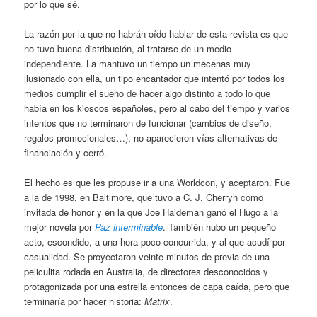
por lo que sé.
La razón por la que no habrán oído hablar de esta revista es que
no tuvo buena distribución, al tratarse de un medio
independiente. La mantuvo un tiempo un mecenas muy
ilusionado con ella, un tipo encantador que intentó por todos los
medios cumplir el sueño de hacer algo distinto a todo lo que
había en los kioscos españoles, pero al cabo del tiempo y varios
intentos que no terminaron de funcionar (cambios de diseño,
regalos promocionales…), no aparecieron vías alternativas de
financiación y cerró.
El hecho es que les propuse ir a una Worldcon, y aceptaron. Fue
a la de 1998, en Baltimore, que tuvo a C. J. Cherryh como
invitada de honor y en la que Joe Haldeman ganó el Hugo a la
mejor novela por
Paz interminable
. También hubo un pequeño
acto, escondido, a una hora poco concurrida, y al que acudí por
casualidad. Se proyectaron veinte minutos de previa de una
peliculita rodada en Australia, de directores desconocidos y
protagonizada por una estrella entonces de capa caída, pero que
terminaría por hacer historia:
Matrix
.