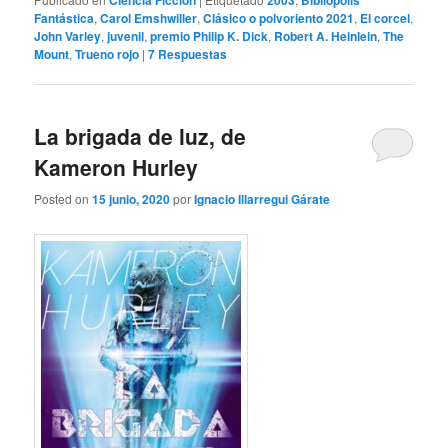
Ciencia Ficción
2003
Bibliópolis
Fantástica
,
Carol Emshwiller
,
Clásico o polvoriento 2021
,
El corcel
,
John Varley
,
juvenil
,
premio Philip K. Dick
,
Robert A. Heinlein
,
The
Mount
,
Trueno rojo
|
7
Respuestas
La brigada de luz, de
Kameron Hurley
Posted on
15 junio, 2020
por
Ignacio Illarregui Gárate