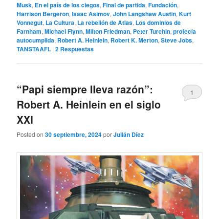
Musk
,
En el país de los ciegos
,
Final de partida
,
Fundación
,
Harrison Bergeron
,
Isaac Asimov
,
John Langshaw Austin
,
Kurt
Vonnegut
,
La Cultura
,
La rebelión de Atlas
,
Los dominios de
Farnham
,
Michael Flynn
,
Milton Friedman
,
Peter Turchin
,
profecía
autocumplida
,
Robert A. Heinlein
,
Robert K. Merton
,
Steve Jobs
,
TANSTAAFL
|
2
Respuestas
“Papi siempre lleva razón”:
1
Robert A. Heinlein en el siglo
XXI
Posted on
30 septiembre, 2024
por
Julián Díez