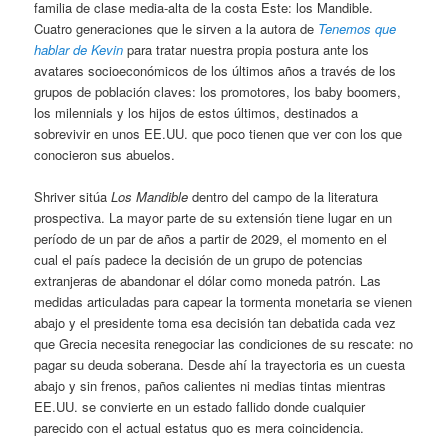
familia de clase media-alta de la costa Este: los Mandible.
Cuatro generaciones que le sirven a la autora de
Tenemos que
hablar de Kevin
para tratar nuestra propia postura ante los
avatares socioeconómicos de los últimos años a través de los
grupos de población claves: los promotores, los baby boomers,
los milennials y los hijos de estos últimos, destinados a
sobrevivir en unos EE.UU. que poco tienen que ver con los que
conocieron sus abuelos.
Shriver sitúa
Los Mandible
dentro del campo de la literatura
prospectiva. La mayor parte de su extensión tiene lugar en un
período de un par de años a partir de 2029, el momento en el
cual el país padece la decisión de un grupo de potencias
extranjeras de abandonar el dólar como moneda patrón. Las
medidas articuladas para capear la tormenta monetaria se vienen
abajo y el presidente toma esa decisión tan debatida cada vez
que Grecia necesita renegociar las condiciones de su rescate: no
pagar su deuda soberana. Desde ahí la trayectoria es un cuesta
abajo y sin frenos, paños calientes ni medias tintas mientras
EE.UU. se convierte en un estado fallido donde cualquier
parecido con el actual estatus quo es mera coincidencia.