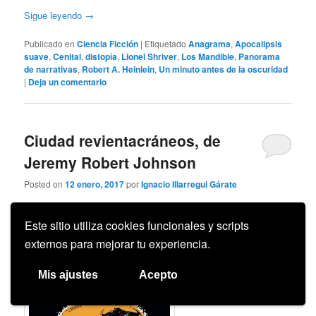
Sigue leyendo
→
Publicado en
Ciencia Ficción
|
Etiquetado
Anagrama
,
Apocalipsis
suave
,
Cenital
,
distopía
,
Lionel Shriver
,
Los Mandible
,
Panorama
de narrativas
,
Robert A. Heinlein
,
Un minuto antes de la oscuridad
|
Deja un comentario
Ciudad revientacráneos, de
Jeremy Robert Johnson
Posted on
12 enero, 2017
por
Ignacio Illarregui Gárate
Este sitio utiliza cookies funcionales y scripts
externos para mejorar tu experiencia.
Mis ajustes
Acepto