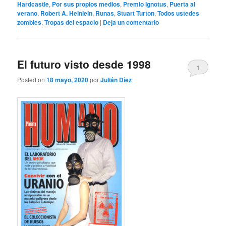
Hardcastle
,
Por sus propios medios
,
Premio Ignotus
,
Puerta al
verano
,
Robert A. Heinlein
,
Runas
,
Stuart Turton
,
Todos ustedes
zombies
,
Tropas del espacio
|
Deja un comentario
El futuro visto desde 1998
1
Posted on
18 mayo, 2020
por
Julián Díez