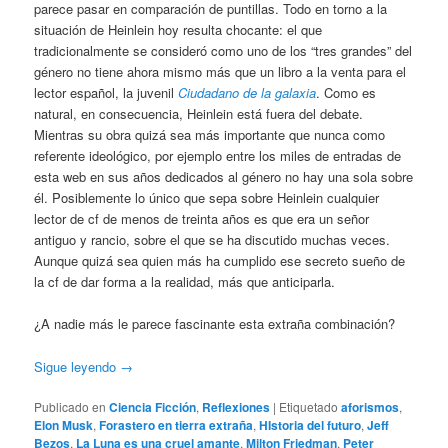
parece pasar en comparación de puntillas. Todo en torno a la
situación de Heinlein hoy resulta chocante: el que
tradicionalmente se consideró como uno de los “tres grandes” del
género no tiene ahora mismo más que un libro a la venta para el
lector español, la juvenil
Ciudadano de la galaxia
. Como es
natural, en consecuencia, Heinlein está fuera del debate.
Mientras su obra quizá sea más importante que nunca como
referente ideológico, por ejemplo entre los miles de entradas de
esta web en sus años dedicados al género no hay una sola sobre
él. Posiblemente lo único que sepa sobre Heinlein cualquier
lector de cf de menos de treinta años es que era un señor
antiguo y rancio, sobre el que se ha discutido muchas veces.
Aunque quizá sea quien más ha cumplido ese secreto sueño de
la cf de dar forma a la realidad, más que anticiparla.
¿A nadie más le parece fascinante esta extraña combinación?
Sigue leyendo
→
Publicado en
Ciencia Ficción
,
Reflexiones
|
Etiquetado
aforismos
,
Elon Musk
,
Forastero en tierra extraña
,
HIstoria del futuro
,
Jeff
Bezos
,
La Luna es una cruel amante
,
Milton Friedman
,
Peter