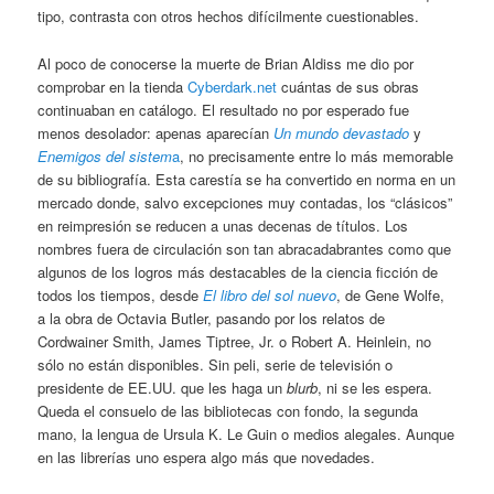
tipo, contrasta con otros hechos difícilmente cuestionables.
Al poco de conocerse la muerte de Brian Aldiss me dio por
comprobar en la tienda
Cyberdark.net
cuántas de sus obras
continuaban en catálogo. El resultado no por esperado fue
menos desolador: apenas aparecían
Un mundo devastado
y
Enemigos del sistem
a
, no precisamente entre lo más memorable
de su bibliografía. Esta carestía se ha convertido en norma en un
mercado donde, salvo excepciones muy contadas, los “clásicos”
en reimpresión se reducen a unas decenas de títulos. Los
nombres fuera de circulación son tan abracadabrantes como que
algunos de los logros más destacables de la ciencia ficción de
todos los tiempos, desde
El libro del sol nuevo
, de Gene Wolfe,
a la obra de Octavia Butler, pasando por los relatos de
Cordwainer Smith, James Tiptree, Jr. o Robert A. Heinlein, no
sólo no están disponibles. Sin peli, serie de televisión o
presidente de EE.UU. que les haga un
blurb
, ni se les espera.
Queda el consuelo de las bibliotecas con fondo, la segunda
mano, la lengua de Ursula K. Le Guin o medios alegales. Aunque
en las librerías uno espera algo más que novedades.