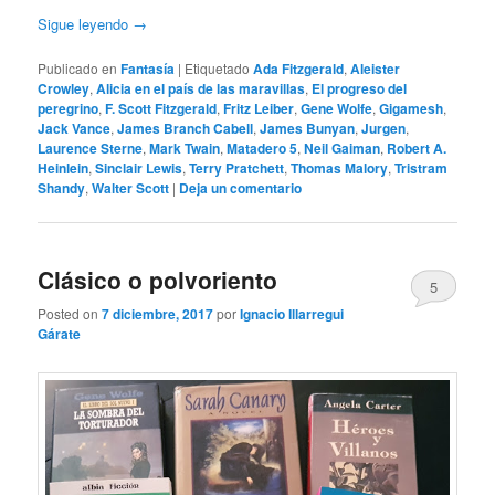
Sigue leyendo
→
Publicado en
Fantasía
|
Etiquetado
Ada Fitzgerald
,
Aleister
Crowley
,
Alicia en el país de las maravillas
,
El progreso del
peregrino
,
F. Scott Fitzgerald
,
Fritz Leiber
,
Gene Wolfe
,
Gigamesh
,
Jack Vance
,
James Branch Cabell
,
James Bunyan
,
Jurgen
,
Laurence Sterne
,
Mark Twain
,
Matadero 5
,
Neil Gaiman
,
Robert A.
Heinlein
,
Sinclair Lewis
,
Terry Pratchett
,
Thomas Malory
,
Tristram
Shandy
,
Walter Scott
|
Deja un comentario
Clásico o polvoriento
5
Posted on
7 diciembre, 2017
por
Ignacio Illarregui
Gárate