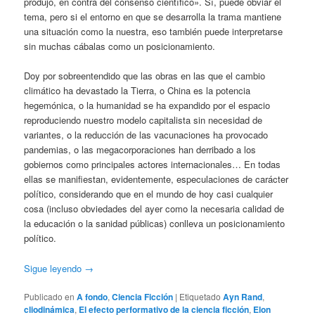
produjo, en contra del consenso científico». Sí, puede obviar el
tema, pero si el entorno en que se desarrolla la trama mantiene
una situación como la nuestra, eso también puede interpretarse
sin muchas cábalas como un posicionamiento.
Doy por sobreentendido que las obras en las que el cambio
climático ha devastado la Tierra, o China es la potencia
hegemónica, o la humanidad se ha expandido por el espacio
reproduciendo nuestro modelo capitalista sin necesidad de
variantes, o la reducción de las vacunaciones ha provocado
pandemias, o las megacorporaciones han derribado a los
gobiernos como principales actores internacionales… En todas
ellas se manifiestan, evidentemente, especulaciones de carácter
político, considerando que en el mundo de hoy casi cualquier
cosa (incluso obviedades del ayer como la necesaria calidad de
la educación o la sanidad públicas) conlleva un posicionamiento
político.
Sigue leyendo
→
Publicado en
A fondo
,
Ciencia Ficción
|
Etiquetado
Ayn Rand
,
cliodinámica
,
El efecto performativo de la ciencia ficción
,
Elon