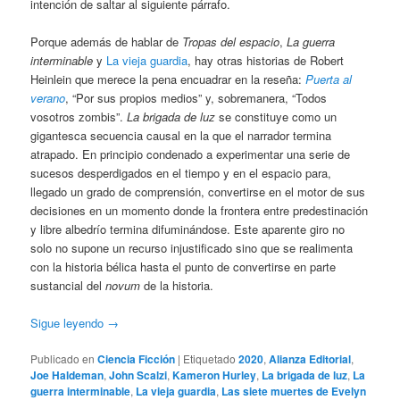
intención de saltar al siguiente párrafo.
Porque además de hablar de
Tropas del espacio
,
La guerra
interminable
y
La vieja guardia
, hay otras historias de Robert
Heinlein que merece la pena encuadrar en la reseña:
Puerta al
verano
, “Por sus propios medios” y, sobremanera, “Todos
vosotros zombis”.
La brigada de luz
se constituye como un
gigantesca secuencia causal en la que el narrador termina
atrapado. En principio condenado a experimentar una serie de
sucesos desperdigados en el tiempo y en el espacio para,
llegado un grado de comprensión, convertirse en el motor de sus
decisiones en un momento donde la frontera entre predestinación
y libre albedrío termina difuminándose. Este aparente giro no
solo no supone un recurso injustificado sino que se realimenta
con la historia bélica hasta el punto de convertirse en parte
sustancial del
novum
de la historia.
Sigue leyendo
→
Publicado en
Ciencia Ficción
|
Etiquetado
2020
,
Alianza Editorial
,
Joe Haldeman
,
John Scalzi
,
Kameron Hurley
,
La brigada de luz
,
La
guerra interminable
,
La vieja guardia
,
Las siete muertes de Evelyn