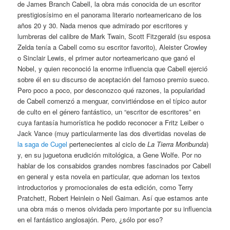
de James Branch Cabell, la obra más conocida de un escritor
prestigiosísimo en el panorama literario norteamericano de los
años 20 y 30. Nada menos que admirado por escritores y
lumbreras del calibre de Mark Twain, Scott Fitzgerald (su esposa
Zelda tenía a Cabell como su escritor favorito), Aleister Crowley
o Sinclair Lewis, el primer autor norteamericano que ganó el
Nobel, y quien reconoció la enorme influencia que Cabell ejerció
sobre él en su discurso de aceptación del famoso premio sueco.
Pero poco a poco, por desconozco qué razones, la popularidad
de Cabell comenzó a menguar, convirtiéndose en el típico autor
de culto en el género fantástico, un “escritor de escritores” en
cuya fantasía humorística he podido reconocer a Fritz Leiber o
Jack Vance (muy particularmente las dos divertidas novelas de
la saga de Cugel
pertenecientes al ciclo de
La Tierra Moribunda
)
y, en su juguetona erudición mitológica, a Gene Wolfe. Por no
hablar de los consabidos grandes nombres fascinados por Cabell
en general y esta novela en particular, que adornan los textos
introductorios y promocionales de esta edición, como Terry
Pratchett, Robert Heinlein o Neil Gaiman. Así que estamos ante
una obra más o menos olvidada pero importante por su influencia
en el fantástico anglosajón. Pero, ¿sólo por eso?