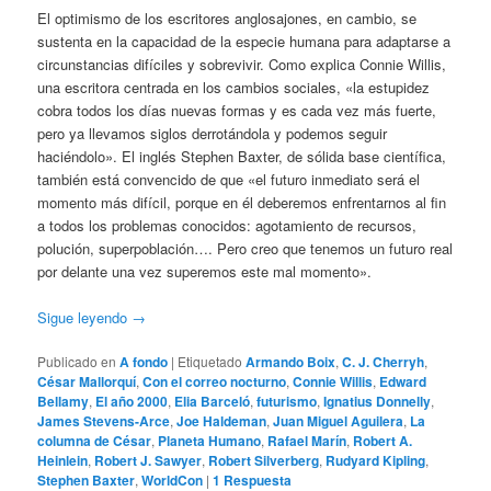
El optimismo de los escritores anglosajones, en cambio, se
sustenta en la capacidad de la especie humana para adaptarse a
circunstancias difíciles y sobrevivir. Como explica Connie Willis,
una escritora centrada en los cambios sociales, «la estupidez
cobra todos los días nuevas formas y es cada vez más fuerte,
pero ya llevamos siglos derrotándola y podemos seguir
haciéndolo». El inglés Stephen Baxter, de sólida base científica,
también está convencido de que «el futuro inmediato será el
momento más difícil, porque en él deberemos enfrentarnos al fin
a todos los problemas conocidos: agotamiento de recursos,
polución, superpoblación…. Pero creo que tenemos un futuro real
por delante una vez superemos este mal momento».
Sigue leyendo
→
Publicado en
A fondo
|
Etiquetado
Armando Boix
,
C. J. Cherryh
,
César Mallorquí
,
Con el correo nocturno
,
Connie Willis
,
Edward
Bellamy
,
El año 2000
,
Elia Barceló
,
futurismo
,
Ignatius Donnelly
,
James Stevens-Arce
,
Joe Haldeman
,
Juan Miguel Aguilera
,
La
columna de César
,
Planeta Humano
,
Rafael Marín
,
Robert A.
Heinlein
,
Robert J. Sawyer
,
Robert Silverberg
,
Rudyard Kipling
,
Stephen Baxter
,
WorldCon
|
1
Respuesta