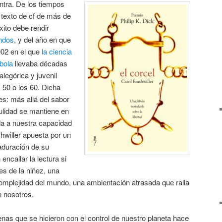
ntra. De los tiempos
 texto de cf de más de
xito debe rendir
undos
, y del año en que
002 en el que
la ciencia
ábola
llevaba décadas
legórica y juvenil
 50 o los 60. Dicha
s: más allá del sabor
ulidad se mantiene en
ada a nuestra capacidad
hwiller apuesta por un
duración de su
ncallar la lectura si
nes de la niñez, una
complejidad del mundo, una ambientación atrasada que ralla
n nosotros.
enas que se hicieron con el control de nuestro planeta hace