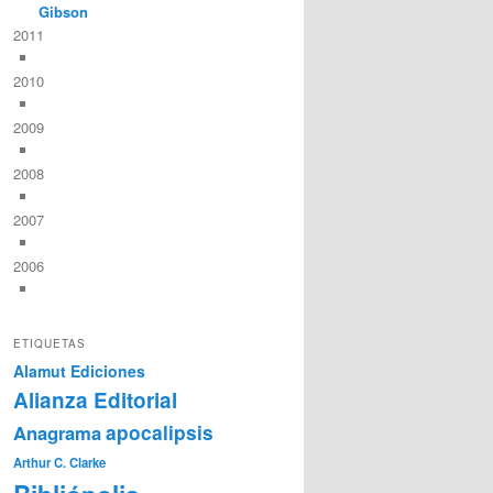
Gibson
2011
2010
2009
2008
2007
2006
ETIQUETAS
Alamut Ediciones
Alianza Editorial
Anagrama
apocalipsis
Arthur C. Clarke