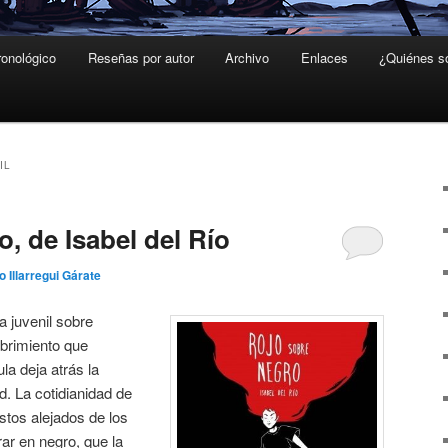
ronológico
Reseñas por autor
Archivo
Enlaces
¿Quiénes 
IL
, de Isabel del Río
o Illarregui Gárate
 juvenil sobre
ubrimiento que
la deja atrás la
d. La cotidianidad de
stos alejados de los
rar en negro, que la