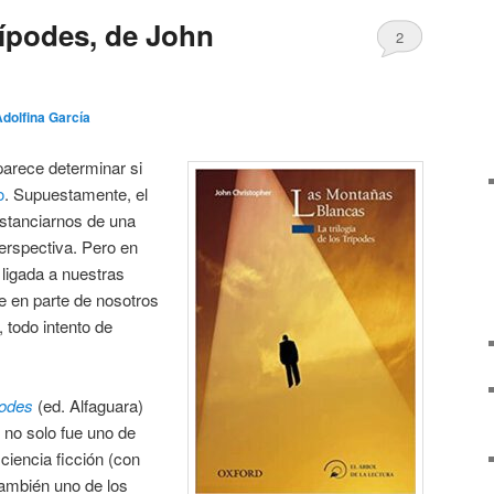
trípodes, de John
2
dolfina García
parece determinar si
o
. Supuestamente, el
istanciarnos de una
erspectiva. Pero en
ligada a nuestras
e en parte de nosotros
 todo intento de
podes
(ed. Alfaguara)
 no solo fue uno de
ciencia ficción (con
también uno de los