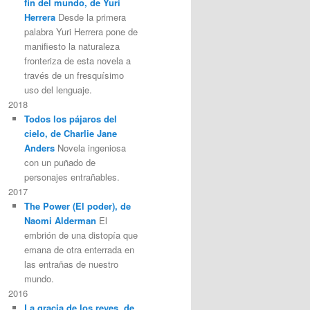
fin del mundo, de Yuri
Herrera
Desde la primera
palabra Yuri Herrera pone de
manifiesto la naturaleza
fronteriza de esta novela a
través de un fresquísimo
uso del lenguaje.
2018
Todos los pájaros del
cielo, de Charlie Jane
Anders
Novela ingeniosa
con un puñado de
personajes entrañables.
2017
The Power (El poder), de
Naomi Alderman
El
embrión de una distopía que
emana de otra enterrada en
las entrañas de nuestro
mundo.
2016
La gracia de los reyes, de