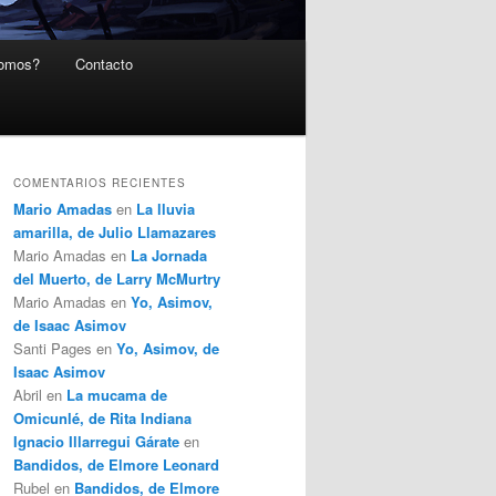
somos?
Contacto
COMENTARIOS RECIENTES
Mario Amadas
en
La lluvia
amarilla, de Julio Llamazares
Mario Amadas
en
La Jornada
del Muerto, de Larry McMurtry
Mario Amadas
en
Yo, Asimov,
de Isaac Asimov
Santi Pages
en
Yo, Asimov, de
Isaac Asimov
Abril
en
La mucama de
Omicunlé, de Rita Indiana
Ignacio Illarregui Gárate
en
Bandidos, de Elmore Leonard
Rubel
en
Bandidos, de Elmore