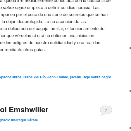
ual queda irremediablemente conectada con la catatonia de
o sobre negro
empieza a definir su idiosincrasia. Las
omponen por el peso de una serie de secretos que se han
 la dejan desprotegida. La no asunción de las
nto deliberado del bagaje familiar, el funcionamiento de
ner que vérselas sí o sí no detienen una iniciación
 de los peligros de nuestra cotidianidad y esa realidad
er mediante otros guías.
Apache libros
,
Isabel del Río
,
Jenni Conde
,
juvenil
,
Rojo sobre negro
rol Emshwiller
7
gnacio Illarregui Gárate