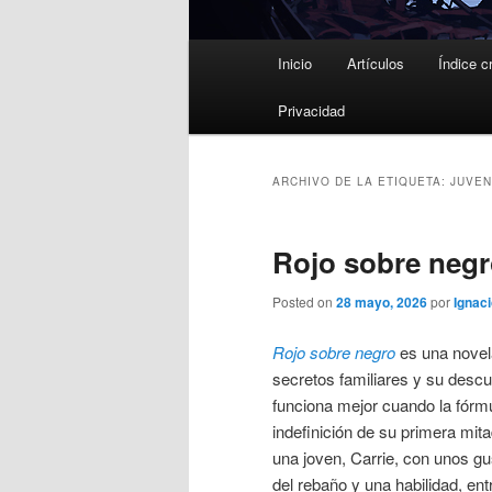
Menú
Inicio
Artículos
Índice c
principal
Privacidad
ARCHIVO DE LA ETIQUETA:
JUVEN
Rojo sobre negro
Posted on
28 mayo, 2026
por
Ignaci
Rojo sobre negro
es una novela
secretos familiares y su desc
funciona mejor cuando la fórmu
indefinición de su primera mita
una joven, Carrie, con unos gu
del rebaño y una habilidad, ent