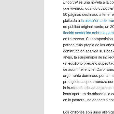
El corcel
es una novela a la co
que vivimos, cuando cualquier
50 páginas destinado a tener é
pleitesía a
la albaliñería de m
se publicó originalmente; un 2
ficción sostenida sobre la par
en retroceso. Su composición a
parece más propia de los años
construcción acarrea sus peaje
añejo, la suspensión de incred
un equilibrio precario supedit
de asumir el envite. Carol Ems
argumento dominado por la ma
protagonista que amenaza con e
la frustración de las aspiracio
lenta apertura de mirada a la 
en lo pastoral, no conectan co
Los chillones son unos alieníg