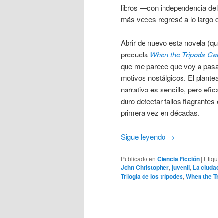
libros —con independencia de
más veces regresé a lo largo d
Abrir de nuevo esta novela (qu
precuela
When the Tripods C
que me parece que voy a pasar
motivos nostálgicos. El plantea
narrativo es sencillo, pero efic
duro detectar fallos flagrante
primera vez en décadas.
Sigue leyendo
→
Publicado en
Ciencia Ficción
|
Etiq
John Christopher
,
juvenil
,
La ciuda
Trilogía de los trípodes
,
When the T