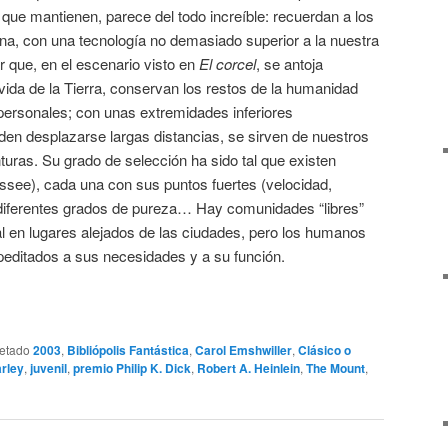
 que mantienen, parece del todo increíble: recuerdan a los
ana, con una tecnología no demasiado superior a la nuestra
ar que, en el escenario visto en
El corcel
, se antoja
 vida de la Tierra, conservan los restos de la humanidad
personales; con unas extremidades inferiores
iden desplazarse largas distancias, se sirven de nuestros
ras. Su grado de selección ha sido tal que existen
ssee), cada una con sus puntos fuertes (velocidad,
, diferentes grados de pureza… Hay comunidades “libres”
bal en lugares alejados de las ciudades, pero los humanos
peditados a sus necesidades y a su función.
uetado
2003
,
Bibliópolis Fantástica
,
Carol Emshwiller
,
Clásico o
rley
,
juvenil
,
premio Philip K. Dick
,
Robert A. Heinlein
,
The Mount
,