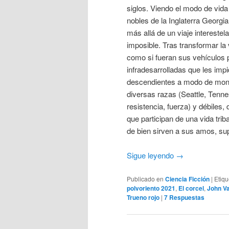
siglos. Viendo el modo de vida
nobles de la Inglaterra Georgi
más allá de un viaje interestel
imposible. Tras transformar la
como si fueran sus vehículos 
infradesarrolladas que les imp
descendientes a modo de montu
diversas razas (Seattle, Tenne
resistencia, fuerza) y débiles
que participan de una vida tri
de bien sirven a sus amos, su
Sigue leyendo
→
Publicado en
Ciencia Ficción
|
Etiq
polvoriento 2021
,
El corcel
,
John Va
Trueno rojo
|
7
Respuestas