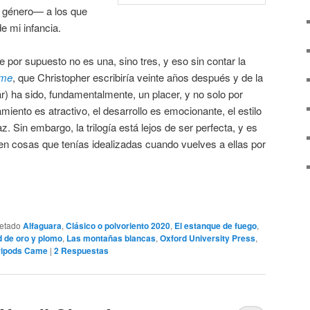
l género— a los que
e mi infancia.
e por supuesto no es una, sino tres, y eso sin contar la
ame
, que Christopher escribiría veinte años después y de la
) ha sido, fundamentalmente, un placer, y no solo por
miento es atractivo, el desarrollo es emocionante, el estilo
az. Sin embargo, la trilogía está lejos de ser perfecta, y es
s en cosas que tenías idealizadas cuando vuelves a ellas por
uetado
Alfaguara
,
Clásico o polvoriento 2020
,
El estanque de fuego
,
d de oro y plomo
,
Las montañas blancas
,
Oxford University Press
,
ripods Came
|
2
Respuestas