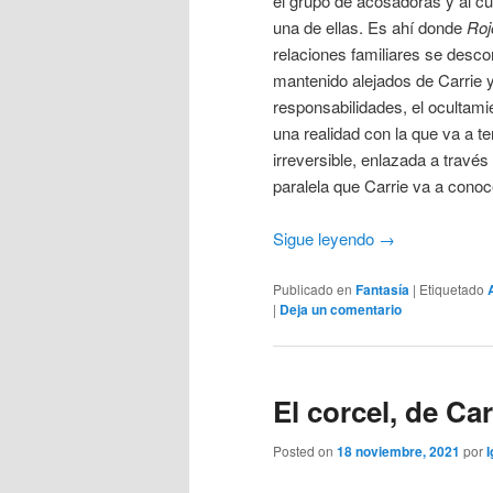
el grupo de acosadoras y al c
una de ellas. Es ahí donde
Roj
relaciones familiares se desc
mantenido alejados de Carrie y
responsabilidades, el ocultamie
una realidad con la que va a te
irreversible, enlazada a través
paralela que Carrie va a conoc
Sigue leyendo
→
Publicado en
Fantasía
|
Etiquetado
|
Deja un comentario
El corcel, de Ca
Posted on
18 noviembre, 2021
por
I