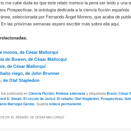
no me cabe duda es que este relato merece la pena ser leído y una 
para
Prospectivas
, la antología dedicada a la ciencia ficción española
ánea, seleccionada por Fernando Ángel Moreno, que acaba de public
 En las próximas semanas espero escribir más sobre ella aquí.
relacionadas:
e monos, de César Mallorquí
sla de Bowen, de César Mallorquí
ís, de César Mallorquí
ebaño ciego, de John Brunner
o, de Olaf Stapledon
a fue publicada en
Ciencia Ficción
,
Relatos sabrosos
y etiquetada
Brezo
,
César M
fford D. Simak
,
El círculo de Jericó
,
El rebaño
,
Olaf Stapledon
,
Prospectivas
,
Sal
acio Illarregui Gárate
. Guarda
enlace permanente
.
OS EN “
EL REBAÑO, DE CÉSAR MALLORQUÍ
”