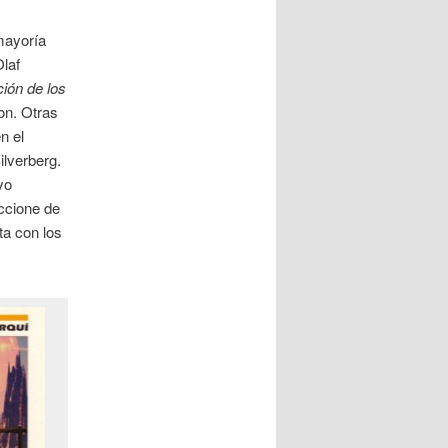
mayoría
laf
ción de los
on. Otras
n el
lverberg.
yo
ccione de
ta con los