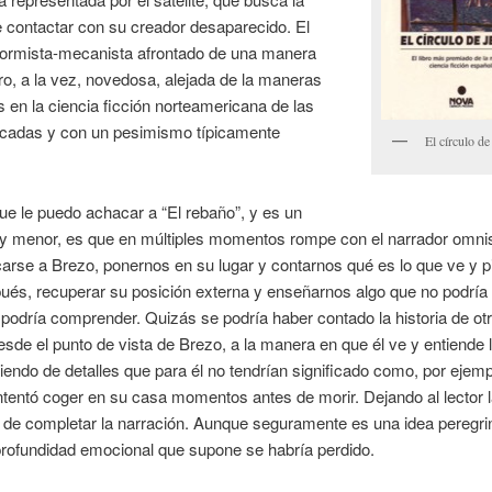
 contactar con su creador desaparecido. El
formista-mecanista afrontado de una manera
ro, a la vez, novedosa, alejada de la maneras
 en la ciencia ficción norteamericana de las
écadas y con un pesimismo típicamente
El círculo de
ue le puedo achacar a “El rebaño”, y es un
uy menor, es que en múltiples momentos rompe con el narrador omni
arse a Brezo, ponernos en su lugar y contarnos qué es lo que ve y p
ués, recuperar su posición externa y enseñarnos algo que no podría
podría comprender. Quizás se podría haber contado la historia de ot
sde el punto de vista de Brezo, a la manera en que él ve y entiende 
iendo de detalles que para él no tendrían significado como, por ejemp
intentó coger en su casa momentos antes de morir. Dejando al lector 
de completar la narración. Aunque seguramente es una idea peregrin
profundidad emocional que supone se habría perdido.