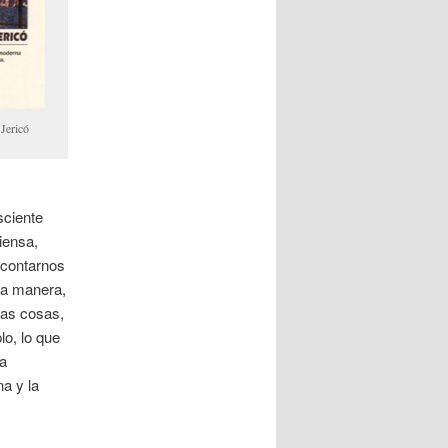
 Jericó
sciente
iensa,
 contarnos
ra manera,
las cosas,
lo, lo que
la
a y la