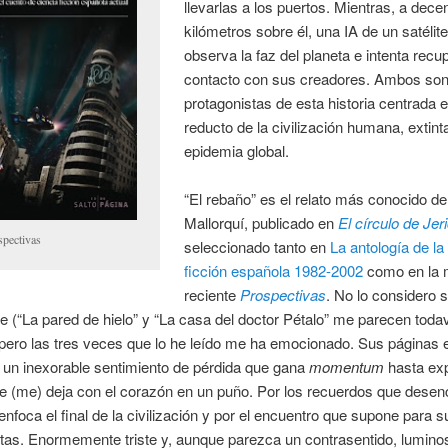
llevarlas a los puertos. Mientras, a dec
kilómetros sobre él, una IA de un satélite
observa la faz del planeta e intenta recup
contacto con sus creadores. Ambos son
protagonistas de esta historia centrada e
reducto de la civilización humana, extint
epidemia global.
“El rebaño” es el relato más conocido d
Mallorquí, publicado en
El círculo de Jer
spectivas
seleccionado tanto en
La antología de la
ficción española 1982-2002
como en la
reciente
Prospectivas
. No lo considero 
e (“La pared de hielo” y “La casa del doctor Pétalo” me parecen toda
pero las tres veces que lo he leído me ha emocionado. Sus páginas 
 un inexorable sentimiento de pérdida que gana
momentum
hasta exp
ue (me) deja con el corazón en un puño. Por los recuerdos que dese
nfoca el final de la civilización y por el encuentro que supone para s
tas. Enormemente triste y, aunque parezca un contrasentido, lumino