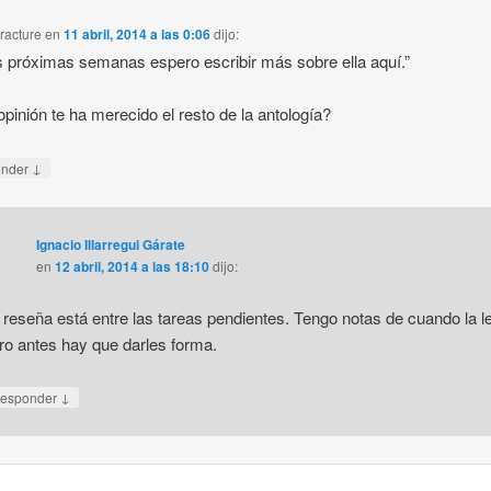
racture
en
11 abril, 2014 a las 0:06
dijo:
s próximas semanas espero escribir más sobre ella aquí.”
pinión te ha merecido el resto de la antología?
↓
onder
Ignacio Illarregui Gárate
en
12 abril, 2014 a las 18:10
dijo:
 reseña está entre las tareas pendientes. Tengo notas de cuando la le
ro antes hay que darles forma.
↓
esponder