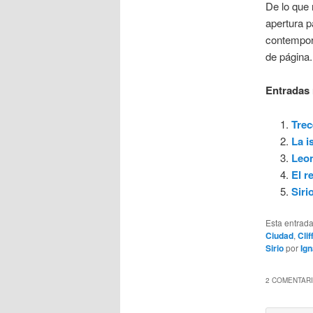
De lo que 
apertura 
contempor
de página.
Entradas 
Trec
La i
Leon
El r
Siri
Esta entrad
Ciudad
,
Cli
Sirio
por
Ign
2 COMENTARI