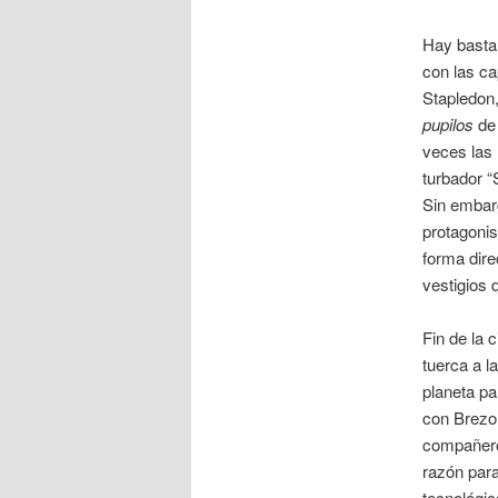
Hay bastan
con las c
Stapledon
pupilos
de 
veces las 
turbador “
Sin embar
protagonis
forma dire
vestigios 
Fin de la 
tuerca a 
planeta pa
con Brezo,
compañero
razón para 
tecnológic