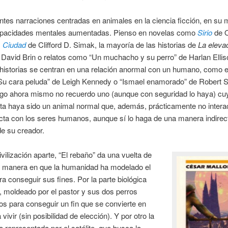
tes narraciones centradas en animales en la ciencia ficción, en su 
apacidades mentales aumentadas. Pienso en novelas como
Sirio
de O
,
Ciudad
de Clifford D. Simak, la mayoría de las historias de
La eleva
David Brin o relatos como “Un muchacho y su perro” de Harlan Ellis
historias se centran en una relación anormal con un humano, como e
Su cara peluda” de Leigh Kennedy o “Ismael enamorado” de Robert Si
go ahora mismo no recuerdo uno (aunque con seguridad lo haya) cu
ta haya sido un animal normal que, además, prácticamente no intera
cta con los seres humanos, aunque sí lo haga de una manera indirec
de su creador.
civilización aparte, “El rebaño” da una vuelta de
la manera en que la humanidad ha modelado el
ra conseguir sus fines. Por la parte biológica
 moldeado por el pastor y sus dos perros
s para conseguir un fin que se convierte en
vivir (sin posibilidad de elección). Y por otro la
a representada por el satélite, que busca la