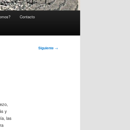
somos?
Contacto
Siguiente
→
rezo,
ás y
ía, las
ra