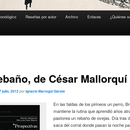
ronológico
Reseñas por autor
Archivo
Enlaces
¿Quiénes 
rebaño, de César Mallorquí
7 julio, 2012
por
Ignacio Illarregui Gárate
En las faldas de los pirineos un perro, B
mantiene la rutina que aprendió años atr
pastorea un rebaño de ovejas. Día tras d
saca del corral donde pasan la noche pa