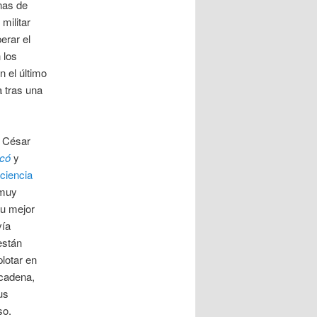
enas de
 militar
erar el
 los
n el último
a tras una
e César
icó
y
 ciencia
 muy
su mejor
vía
están
lotar en
ncadena,
us
so.