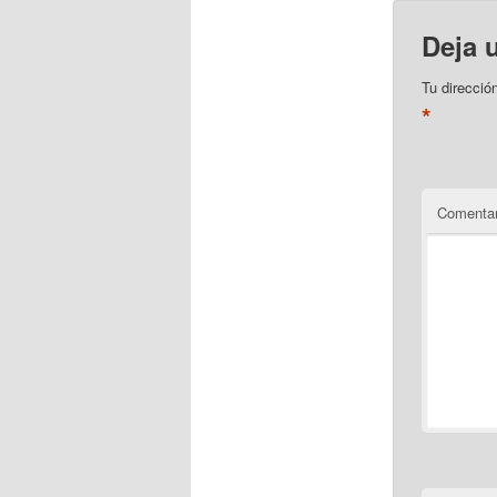
Deja 
Tu direcció
*
Comentar