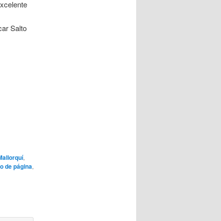
excelente
ar Salto
allorquí
,
to de página
,