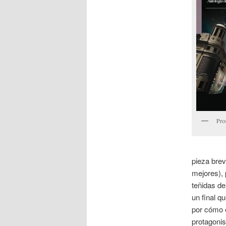
Pro
pieza brev
mejores), 
teñidas de
un final q
por cómo e
protagonis