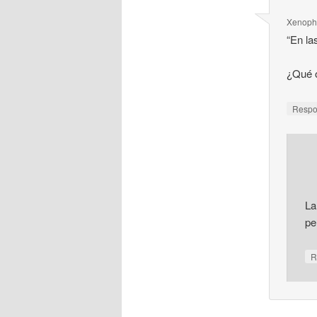
Xenoph
“En la
¿Qué o
Resp
La
pe
R