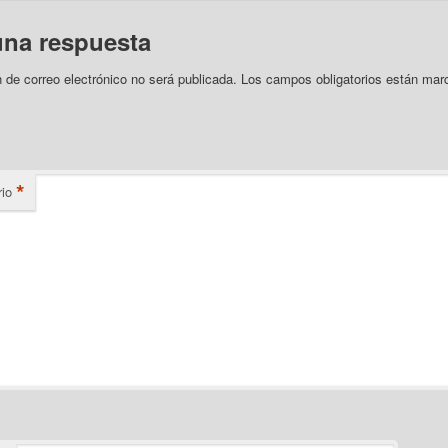
una respuesta
n de correo electrónico no será publicada.
Los campos obligatorios están mar
*
io