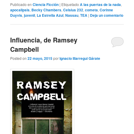
Publicado en
Ciencia Ficción
|
Etiquetado
A las puertas de la nada
,
apocalipsis
,
Becky Chambers
,
Celsius 232
,
cometa
,
Corinne
Duyvis
,
juvenil
,
La Estrella Azul
,
Nassau
,
TEA
|
Deja un comentario
Influencia, de Ramsey
Campbell
Posted on
22 mayo, 2015
por
Ignacio Illarregui Gárate