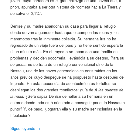
juvenil cuya narradora es el gran hallazgo de una novela que, a
priori, apuntaba a ser otra historia de “cometa hacia La Tierra y
se salva el 0,1%”.
Denise y su madre abandonan su casa para llegar al refugio
donde se van a guarecer hasta que escampen las rocas y los
maremotos tras la inminente colisión. Su hermana Iris no ha
regresado de un viaje fuera del país y no tiene sentido esperarla
ni un minuto más. En el trayecto se topan con una familia en
problemas y deciden socorrerla, llevándola a su destino. Para su
sorpresa, no se trata de un refugio convencional sino de la
Nassau, una de las naves generacionales construidas en los
años previos cuyo despegue se ha pospuesto hasta después del
impacto. En esta secuencia de acontecimientos fortuitos se
despliegan los dos grandes “conflictos” guía de
A las puertas de
la nada.
¿Será capaz Denise de hallar a su hermana en un
entorno donde todo está orientado a conseguir poner la Nassau a
punto? Y, de paso, ¿lograrán ella y su madre ser incluidas en la
tripulación?
Sigue leyendo
→