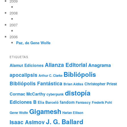
2009
2008
2007
2006
Paz, de Gene Wolfe
ETIQUETAS
Alianza Editorial
Anagrama
Alamut Ediciones
Bibliópolis
apocalipsis
Arthur C. Clarke
Bibliópolis Fantástica
Christopher Priest
Brian Aldiss
distopía
Cormac McCarthy
cyberpunk
Ediciones B
fandom
Elia Barceló
Fantascy
Frederik Pohl
Gigamesh
Gene Wolfe
Harlan Ellison
J. G. Ballard
Isaac Asimov