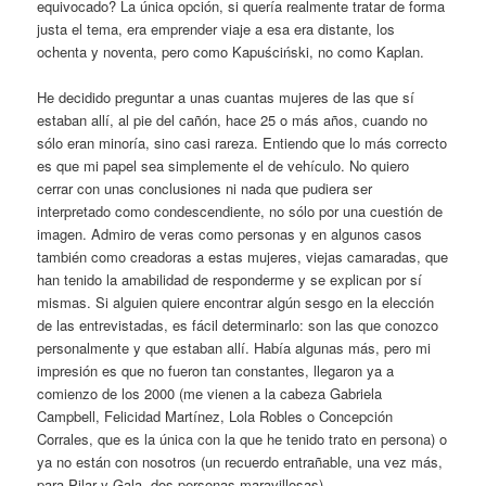
equivocado? La única opción, si quería realmente tratar de forma
justa el tema, era emprender viaje a esa era distante, los
ochenta y noventa, pero como Kapuściński, no como Kaplan.
He decidido preguntar a unas cuantas mujeres de las que sí
estaban allí, al pie del cañón, hace 25 o más años, cuando no
sólo eran minoría, sino casi rareza. Entiendo que lo más correcto
es que mi papel sea simplemente el de vehículo. No quiero
cerrar con unas conclusiones ni nada que pudiera ser
interpretado como condescendiente, no sólo por una cuestión de
imagen. Admiro de veras como personas y en algunos casos
también como creadoras a estas mujeres, viejas camaradas, que
han tenido la amabilidad de responderme y se explican por sí
mismas. Si alguien quiere encontrar algún sesgo en la elección
de las entrevistadas, es fácil determinarlo: son las que conozco
personalmente y que estaban allí. Había algunas más, pero mi
impresión es que no fueron tan constantes, llegaron ya a
comienzo de los 2000 (me vienen a la cabeza Gabriela
Campbell, Felicidad Martínez, Lola Robles o Concepción
Corrales, que es la única con la que he tenido trato en persona) o
ya no están con nosotros (un recuerdo entrañable, una vez más,
para Pilar y Gala, dos personas maravillosas).