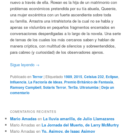
nuevo a través de ella. Rowan es la hija de un matrimonio con
problemas económicos pretendida por su tía abuela, Queenie,
una mujer excéntrica con un fuerte ascendiente sobre toda
su familia. Arrastra una intrahistoria de la cual no se habla y
apenas se vislumbra en pequeños fragmentos encerrados en
conversaciones desperdigadas a lo largo de la novela. Una serie
de temas de los cuales los más cercanos saben y hablan de
manera críptica, con multitud de silencios y sobreentendidos,
para cabreo (y curiosidad) de los observadores ajenos.
Sigue leyendo
→
Publicado en
Terror
|
Etiquetado
1989
,
2015
,
Celsius 232
,
Eclipse
,
Influencia
,
La Factoría de Ideas
,
Premio Británico de Fantasía
,
Ramsey Campbell
,
Solaris Terror
,
TerSa
,
Ultratumba
|
Deja un
comentario
COMENTARIOS RECIENTES
Mario Amadas
en
La lluvia amarilla, de Julio Llamazares
Mario Amadas
en
La Jornada del Muerto, de Larry McMurtry
Mario Amadas
en
Yo, Asimov, de Isaac Asimov