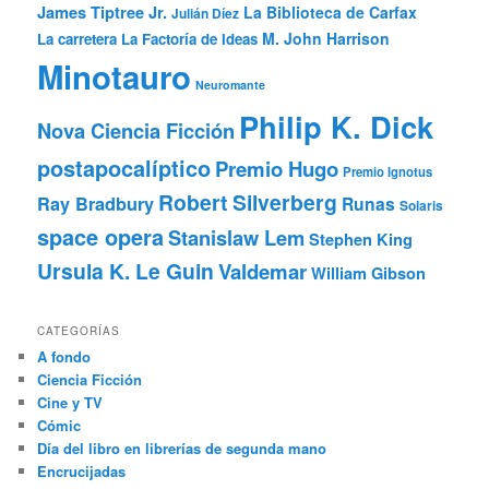
James Tiptree Jr.
La Biblioteca de Carfax
Julián Díez
M. John Harrison
La carretera
La Factoría de Ideas
Minotauro
Neuromante
Philip K. Dick
Nova Ciencia Ficción
postapocalíptico
Premio Hugo
Premio Ignotus
Robert Silverberg
Ray Bradbury
Runas
Solaris
space opera
Stanislaw Lem
Stephen King
Ursula K. Le Guin
Valdemar
William Gibson
CATEGORÍAS
A fondo
Ciencia Ficción
Cine y TV
Cómic
Día del libro en librerías de segunda mano
Encrucijadas