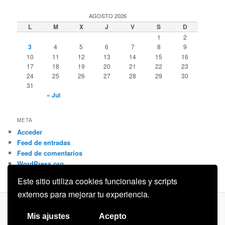
AGOSTO 2026
L
M
X
J
V
S
D
1
2
3
4
5
6
7
8
9
10
11
12
13
14
15
16
17
18
19
20
21
22
23
24
25
26
27
28
29
30
31
« Jul
META
Acceder
Feed de entradas
Feed de comentarios
WordPress.org
Este sitio utiliza cookies funcionales y scripts
externos para mejorar tu experiencia.
Privacidad
Funciona gracias a WordPress
Mis ajustes
Acepto