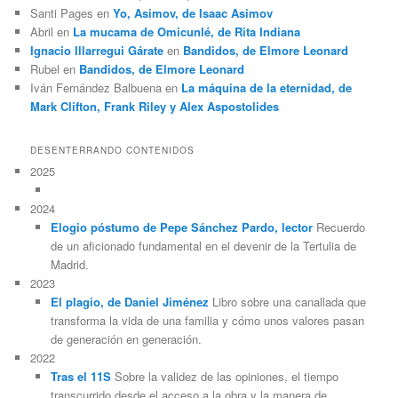
Santi Pages
en
Yo, Asimov, de Isaac Asimov
Abril
en
La mucama de Omicunlé, de Rita Indiana
Ignacio Illarregui Gárate
en
Bandidos, de Elmore Leonard
Rubel
en
Bandidos, de Elmore Leonard
Iván Fernández Balbuena
en
La máquina de la eternidad, de
Mark Clifton, Frank Riley y Alex Aspostolides
DESENTERRANDO CONTENIDOS
2025
2024
Elogio póstumo de Pepe Sánchez Pardo, lector
Recuerdo
de un aficionado fundamental en el devenir de la Tertulia de
Madrid.
2023
El plagio, de Daniel Jiménez
Libro sobre una canallada que
transforma la vida de una familia y cómo unos valores pasan
de generación en generación.
2022
Tras el 11S
Sobre la validez de las opiniones, el tiempo
transcurrido desde el acceso a la obra y la manera de