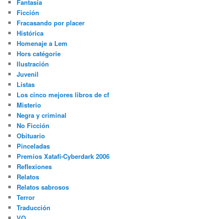
Fantasía
Ficción
Fracasando por placer
Histórica
Homenaje a Lem
Hors catégorie
Ilustración
Juvenil
Listas
Los cinco mejores libros de cf
Misterio
Negra y criminal
No Ficción
Obituario
Pinceladas
Premios Xatafi-Cyberdark 2006
Reflexiones
Relatos
Relatos sabrosos
Terror
Traducción
VO