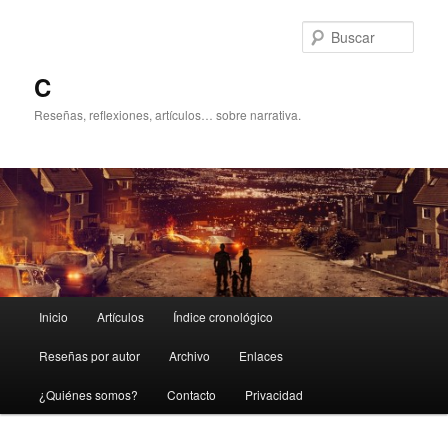
Ir
Ir
al
al
Busc
contenido
contenido
principal
secundario
C
Reseñas, reflexiones, artículos… sobre narrativa.
Menú
Inicio
Artículos
Índice cronológico
principal
Reseñas por autor
Archivo
Enlaces
¿Quiénes somos?
Contacto
Privacidad