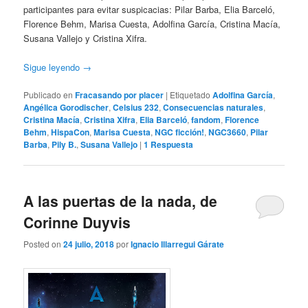
participantes para evitar suspicacias: Pilar Barba, Elia Barceló,
Florence Behm, Marisa Cuesta, Adolfina García, Cristina Macía,
Susana Vallejo y Cristina Xifra.
Sigue leyendo
→
Publicado en
Fracasando por placer
|
Etiquetado
Adolfina García
,
Angélica Gorodischer
,
Celsius 232
,
Consecuencias naturales
,
Cristina Macía
,
Cristina Xifra
,
Elia Barceló
,
fandom
,
Florence
Behm
,
HispaCon
,
Marisa Cuesta
,
NGC ficción!
,
NGC3660
,
Pilar
Barba
,
Pily B.
,
Susana Vallejo
|
1
Respuesta
A las puertas de la nada, de
Corinne Duyvis
Posted on
24 julio, 2018
por
Ignacio Illarregui Gárate