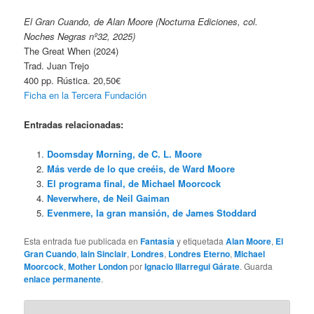
El Gran Cuando, de Alan Moore (Nocturna Ediciones, col.
Noches Negras nº32, 2025)
The Great When (2024)
Trad. Juan Trejo
400 pp. Rústica. 20,50€
Ficha en la Tercera Fundación
Entradas relacionadas:
Doomsday Morning, de C. L. Moore
Más verde de lo que creéis, de Ward Moore
El programa final, de Michael Moorcock
Neverwhere, de Neil Gaiman
Evenmere, la gran mansión, de James Stoddard
Esta entrada fue publicada en
Fantasía
y etiquetada
Alan Moore
,
El
Gran Cuando
,
Iain Sinclair
,
Londres
,
Londres Eterno
,
Michael
Moorcock
,
Mother London
por
Ignacio Illarregui Gárate
. Guarda
enlace permanente
.