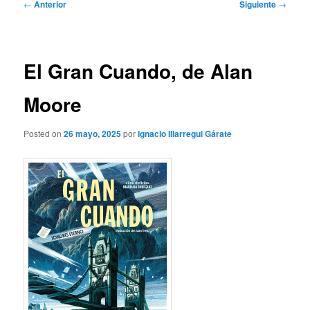
Navegación
←
Anterior
Siguiente
→
de
entradas
El Gran Cuando, de Alan
Moore
Posted on
26 mayo, 2025
por
Ignacio Illarregui Gárate