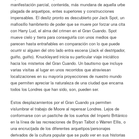
manifestación parcial, contenida, más mundana de aquella urbe
plagada de arquetipos, entes superiores y construcciones
impensables. El desliz pronto es descubierto por Jack Spot, un
mafiosillo hambriento de poder que se muere por forzar una cita
con Harry Lud, el alma del crimen en el Gran Cuando. Spot
mueve cielo y tierra para conseguirla con unos medios que
parecen hasta entrañables en comparación con lo que puede
ocurrir si alguien del otro lado entra escena (Jack el destripador,
guiño, guiño). Knuckleyard inicia su particular viaje iniciático
hacia los misterios del Gran Cuando. Un bautismo que incluye
varias visitas al lugar en unos recorridos que atraviesan
localizaciones en su mayoría proyecciones de nuestro mundo
que permiten apreciar la naturaleza de una ciudad que encarna
todos los Londres que han sido, son, pueden ser.
Estos desplazamientos por el Gran Cuando ya permiten
vislumbrar el trabajo de Moore al repensar Londres. Lejos de
conformarse con un pastiche de los sueños del Imperio Británico
en la línea de las recreaciones de Bryan Talbot o Warren Ellis, o
una encrucijada de los diferentes arquetipos/personajes
derivados de la cultura popular que se pudo ver en sus historias