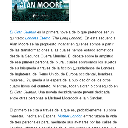
El Gran Cuando
es la primera novela de lo que pretende ser un
quinteto:
Londres Eterno
(
The Long London
). En esta secuencia,
Alan Moore se ha propuesto indagar en quienes somos a partir
de las transformaciones a las cuales hemos estado sometidos
desde la Segunda Guerra Mundial. El debate sobre la amplitud
de esa primera persona del plural, cuáles son/somos los sujetos
de su búsqueda a través de la ficción (¿ciudadanos de Londres,
de Inglaterra, del Reino Unido, de Europa occidental, hombres,
mujeres…?), queda a la espera de la publicación de los otros
cuatro libros del quinteto. Mientras, toca valorar lo conseguido en
El Gran Cuando
. Una novela decididamente juvenil dedicada
entre otras personas a Michael Moorcock e Iain Sinclair.
El primero se cita a través de la que es, probablemente, su obra
maestra. Inédita en España,
Mother London
entrecruzaba la vida
de tres personajes para, mediante sus avatares por las calles de
Londres, afirmar la condición de la urbe como un organismo vivo,