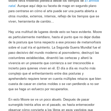
Moore lleva rindiendo pleitesía desde los tiempos de
El amnios
natal
. Aunque aquí deja su faceta de mago en segundo plano
para centrarse en cómo el arte puede ser una puerta abierta a
otros mundos, externos, internos, reflejo de los tiempos que se
viven, herramienta de cambio…
Hay una multitud de lugares donde esto se hace evidente. Moore
es particularmente meridiano, hasta el punto que no dejar dudas
de la postura que toma respecto a ese proceso de metamorfosis
sobre el cual iría el quintento. La Segunda Guerra Mundial fue el
paso decisivo del mundo moderno al posmoderno, destruyó las
costumbres establecidas, dinamitó las certezas y alteró la
vivencia en un presente que comienza a ser irreconocible e
incierto para quienes viven en él. El día a día es mucho más
complejo que el enfrentamiento entre dos posturas y
aprehenderlo requiere tener en cuenta múltiples retazos que bien
cuesta de casar en ciertos moldes o se van perdiendo a no ser
que se haga un esfuerzo por recuperarlos.
En esto Moore se ve un poco abuelo. Después de pasar
sumergido treinta años en el pasado, es hasta enternecedor
observar cómo convierte a los libros en esos vestigios que