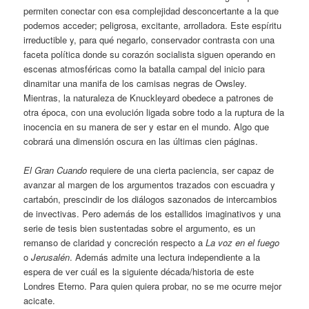
permiten conectar con esa complejidad desconcertante a la que
podemos acceder; peligrosa, excitante, arrolladora. Este espíritu
irreductible y, para qué negarlo, conservador contrasta con una
faceta política donde su corazón socialista siguen operando en
escenas atmosféricas como la batalla campal del inicio para
dinamitar una manifa de los camisas negras de Owsley.
Mientras, la naturaleza de Knuckleyard obedece a patrones de
otra época, con una evolución ligada sobre todo a la ruptura de la
inocencia en su manera de ser y estar en el mundo. Algo que
cobrará una dimensión oscura en las últimas cien páginas.
El Gran Cuando
requiere de una cierta paciencia, ser capaz de
avanzar al margen de los argumentos trazados con escuadra y
cartabón, prescindir de los diálogos sazonados de intercambios
de invectivas. Pero además de los estallidos imaginativos y una
serie de tesis bien sustentadas sobre el argumento, es un
remanso de claridad y concreción respecto a
La voz en el fuego
o
Jerusalén
. Además admite una lectura independiente a la
espera de ver cuál es la siguiente década/historia de este
Londres Eterno. Para quien quiera probar, no se me ocurre mejor
acicate.