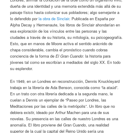
dueña de una identidad y una memoria extendida más allá de su
paisaje físico hasta colonizar sus pobladores; algo semejante a
lo defendido por
la obra de Sinclair
. Publicada en España por
Alpha Decay y Hermenaute, los libros de Sinclair ahondarían en
esa exploración de los vínculos entre las personas y las
ciudades a través de su historia, su mitología, su psicogeografía.
Esto, que en manos de Moore activa el sentido arácnido de
chapa considerable, cambia el pronóstico cuando cobras
conciencia de la forma de
El Gran Cuando
: la historia para
jóvenes tal como se escribían a mediados del siglo XX. En todo
su esplendor.
En 1949, en un Londres en reconstrucción, Dennis Knuckleyard
trabaja en la librería de Ada Benson, conocida como “la ataúd”.
En un trato con otra librería dedicada a la segunda mano, le
cuelan a Dennis un ejemplar de “Paseo por Londres, las
Meditaciones por las calles de la metrópolis”. Un libro que no
debiera existir, ideado por Arthur Machen para una de sus
novelas. Su presencia en las calles de nuestro Londres es una
anomalía. El libro proviene del Gran Cuando, una realidad
superior de la cual la capital del Reino Unido sería una