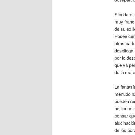
Stoddard 
muy franca
de su exil
Posee cent
otras part
despliega 
por lo des
que va per
de la mara
La fantasí
menudo ha
pueden res
no tienen
pensar que
alucinació
de los por