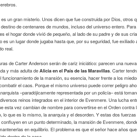
cerebros.
s un gran misterio. Unos dicen que fue construida por Dios, otros 
l destino de centenares de mundos, incluso del universo entero. Para
s el hogar donde vivió de pequeño, al lado de su padre y de sus cri
lo es un lugar donde jugaba hasta que, por su seguridad, fue exiliado al
o real.
ras de Carter Anderson serán de cariz iniciático: parecen una nueva
da y más adulta de
Alicia en el País de las Maravillas
. Carter tend
l funcionamiento de la mansión, su esencia, hacer frente a los miedo
 combatir el caos. Porque el mismo universo puede correr peligro aho
anarquista –paradójicamente representada por un policía– está toman
 diversos reinos integrados en el interior de Evenmere. Una lucha entr
ue esta vez cambian de nombre para convertirse en el Orden contra 
o, lo que es lo mismo, la anarquía y el desorden. Y estas dos fuerzas 
a confluyen en un punto determinado, la mansión de Evenmere, dond
mantenerlas en equilibrio. El problema es que el señor hace años que
do dentro de la casa.