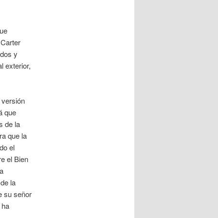
que
 Carter
ados y
 exterior,
 versión
rá que
s de la
ra que la
do el
e el Bien
la
de la
e su señor
 ha