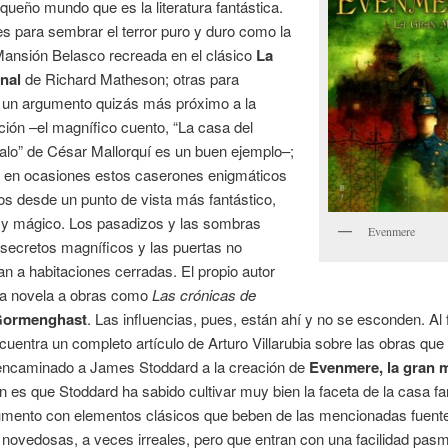
queño mundo que es la literatura fantástica.
 para sembrar el terror puro y duro como la
ansión Belasco recreada en el clásico
La
rnal
de Richard Matheson; otras para
r un argumento quizás más próximo a la
cción –el magnífico cuento, “La casa del
alo” de César Mallorquí es un buen ejemplo–;
 en ocasiones estos caserones enigmáticos
os desde un punto de vista más fantástico,
l y mágico. Los pasadizos y las sombras
Evenmere
secretos magníficos y las puertas no
n a habitaciones cerradas. El propio autor
ta novela a obras como
Las crónicas de
ormenghast
. Las influencias, pues, están ahí y no se esconden. Al f
ncuentra un completo artículo de Arturo Villarubia sobre las obras que
y encaminado a James Stoddard a la creación de
Evenmere, la gran 
n es que Stoddard ha sabido cultivar muy bien la faceta de la casa fa
umento con elementos clásicos que beben de las mencionadas fuent
novedosas, a veces irreales, pero que entran con una facilidad pas