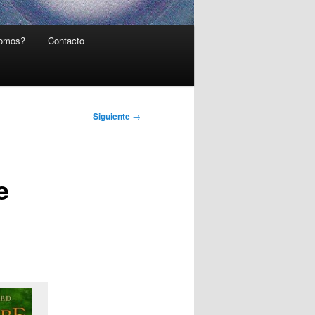
somos?
Contacto
Siguiente
→
e