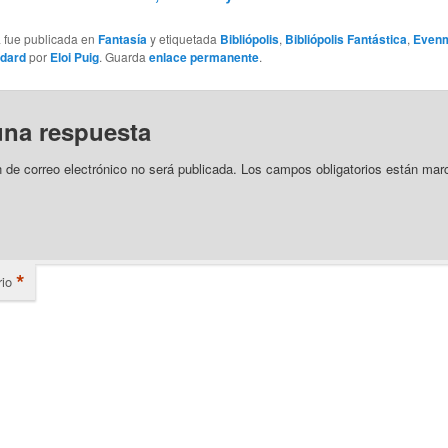
a fue publicada en
Fantasía
y etiquetada
Bibliópolis
,
Bibliópolis Fantástica
,
Even
dard
por
Eloi Puig
. Guarda
enlace permanente
.
una respuesta
n de correo electrónico no será publicada.
Los campos obligatorios están mar
*
io