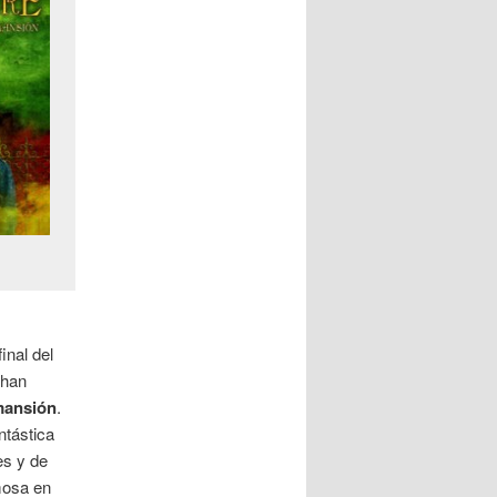
inal del
 han
mansión
.
ntástica
es y de
mosa en