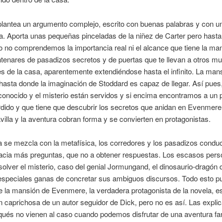
plantea un argumento complejo, escrito con buenas palabras y con u
. Aporta unas pequeñas pinceladas de la niñez de Carter pero hasta 
io no comprendemos la importancia real ni el alcance que tiene la ma
enares de pasadizos secretos y de puertas que te llevan a otros m
es de la casa, aparentemente extendiéndose hasta el infinito. La man
hasta donde la imaginación de Stoddard es capaz de llegar. Así pues,
conocido y el misterio están servidos y si encima encontramos a un 
dido y que tiene que descubrir los secretos que anidan en Evenmere 
villa y la aventura cobran forma y se convierten en protagonistas.
a se mezcla con la metafísica, los corredores y los pasadizos condu
cia más preguntas, que no a obtener respuestas. Los escasos pers
olver el misterio, caso del genial Jormungand, el dinosaurio-dragón d
 especiales ganas de concretar sus ambiguos discursos. Todo esto p
 la mansión de Evenmere, la verdadera protagonista de la novela, e
n caprichosa de un autor seguidor de Dick, pero no es así. Las expli
qués no vienen al caso cuando podemos disfrutar de una aventura fa