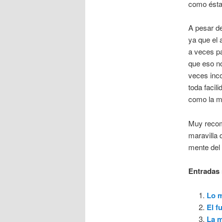
como ésta
A pesar de
ya que el 
a veces pa
que eso no
veces inc
toda facil
como la m
Muy recome
maravilla 
mente del 
Entradas 
Lo m
El f
La m