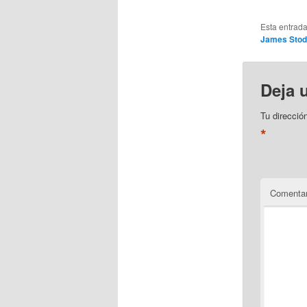
Esta entrad
James Stod
Deja 
Tu direcció
*
Comentar