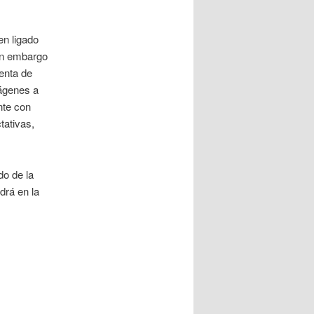
en ligado
Sin embargo
enta de
mágenes a
nte con
tativas,
do de la
drá en la