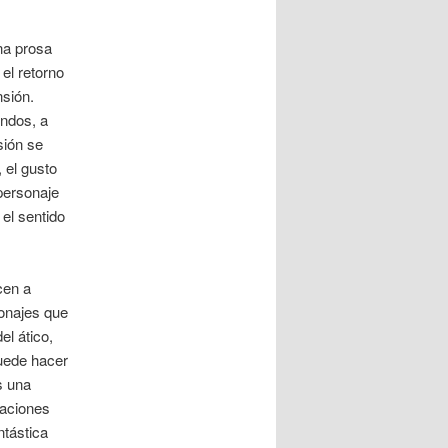
na prosa
el retorno
nsión.
undos, a
sión se
 el gusto
personaje
el sentido
cen a
onajes que
el ático,
uede hacer
s una
caciones
ntástica