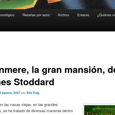
ronológico
Reseñas por autor
Archivo
Enlaces
¿Quiénes 
nmere, la gran mansión, d
es Stoddard
0 agosto, 2007
por
Eloi Puig
n las casas viejas, en las grandes
, se ha tratado de diversas maneras dentro