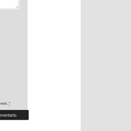
a web.
*