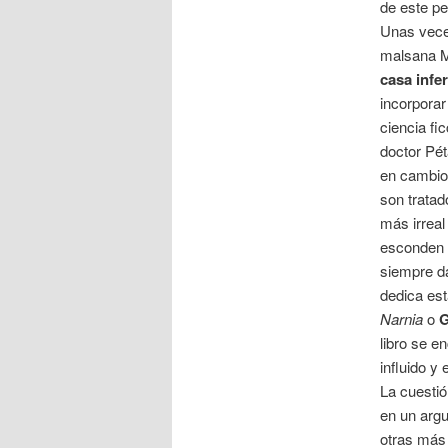
de este pe
Unas veces
malsana M
casa infe
incorpora
ciencia fi
doctor Pét
en cambio
son tratad
más irrea
esconden 
siempre da
dedica es
Narnia
o
G
libro se e
influido 
La cuestió
en un arg
otras más 