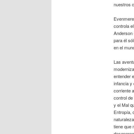
nuestros 
Evenmere e
controla e
Anderson e
para él só
en el mund
Las aventu
moderniza
entender e
infancia y
corriente 
control de
y el Mal q
Entropía, 
naturalez
tiene que 
desapareci