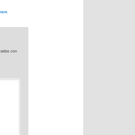
mere
,
cados con