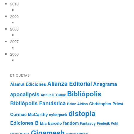
2010
2009
2008
2007
2006
ETIQUETAS
Alianza Editorial
Anagrama
Alamut Ediciones
Bibliópolis
apocalipsis
Arthur C. Clarke
Bibliópolis Fantástica
Christopher Priest
Brian Aldiss
distopía
Cormac McCarthy
cyberpunk
Ediciones B
fandom
Elia Barceló
Fantascy
Frederik Pohl
Gigamesh
Gene Wolfe
Harlan Ellison