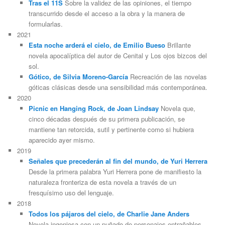
Tras el 11S
Sobre la validez de las opiniones, el tiempo
transcurrido desde el acceso a la obra y la manera de
formularlas.
2021
Esta noche arderá el cielo, de Emilio Bueso
Brillante
novela apocalíptica del autor de Cenital y Los ojos bizcos del
sol.
Gótico, de Silvia Moreno-García
Recreación de las novelas
góticas clásicas desde una sensibilidad más contemporánea.
2020
Picnic en Hanging Rock, de Joan Lindsay
Novela que,
cinco décadas después de su primera publicación, se
mantiene tan retorcida, sutil y pertinente como si hubiera
aparecido ayer mismo.
2019
Señales que precederán al fin del mundo, de Yuri Herrera
Desde la primera palabra Yuri Herrera pone de manifiesto la
naturaleza fronteriza de esta novela a través de un
fresquísimo uso del lenguaje.
2018
Todos los pájaros del cielo, de Charlie Jane Anders
Novela ingeniosa con un puñado de personajes entrañables.