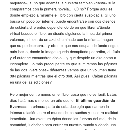
mejorada–, si no que además la cubierta también «canta» si la
comparamos con la primera novela… ¿O no? Porque aquí es
donde empiezo a mirarme el libro con cierta suspicacia. Si uno
busca un poco por internet puede encontrarse con dos diseños
de cubierta diferentes dependiendo de en qué librería/tienda
virtual busque el libro: un diseño siguiendo la línea del primer
volumen, «fino», de un azul difuminado con la misma imagen
que su predecesora… y otro –el que nos ocupa– de fondo negro,
más basto, donde la imagen queda decapitada por arriba, el título
y el autor se encuandran abajo… y que despide un aire como a
incompleto. Lo más preocupante es que si miramos las páginas
de las dos «versiones» diferentes vemos que un volumen tiene
384 páginas mientras que el otro 368. Así pues, ¿faltan páginas
en una de las ediciones?
Pero mejor centrémonos en el libro, cosa que no es fácil. Estos
días hará más o menos un año que leí
El último guardián de
Everness
, la primera parte de esta duología que narraba la
intensa relación entre el mundo de los sueños y nuestra realidad
inmediata. Una aventura épica donde las fuerzas del mal, de la
oscuridad, luchaban para entrar en nuestro mundo y donde una