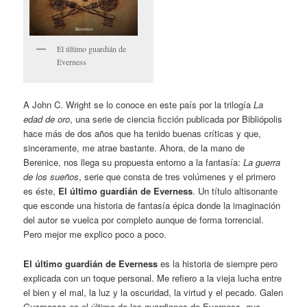
El último guardián de
Everness
A John C. Wright se lo conoce en este país por la trilogía
La
edad
de oro
, una serie de ciencia ficción publicada por Bibliópolis
hace más de dos años que ha tenido buenas críticas y que,
sinceramente, me atrae bastante. Ahora, de la mano de
Berenice, nos llega su propuesta entorno a la fantasía:
La guerra
de los sueños
, serie que consta de tres volúmenes y el primero
es éste,
El último guardián de Everness
. Un título altisonante
que esconde una historia de fantasía épica donde la imaginación
del autor se vuelca por completo aunque de forma torrencial.
Pero mejor me explico poco a poco.
El último guardián de Everness
es la historia de siempre pero
explicada con un toque personal. Me refiero a la vieja lucha entre
el bien y el mal, la luz y la oscuridad, la virtud y el pecado. Galen
Guarpasos es el último de los guardianes de Everness, que