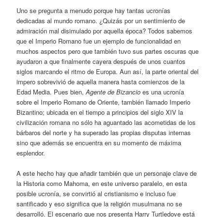
Uno se pregunta a menudo porque hay tantas ucronías
dedicadas al mundo romano. ¿Quizás por un sentimiento de
admiración mal disimulado por aquella época? Todos sabemos
que el Imperio Romano fue un ejemplo de funcionalidad en
muchos aspectos pero que también tuvo sus partes oscuras que
ayudaron a que finalmente cayera después de unos cuantos
siglos marcando el ritmo de Europa. Aun así, la parte oriental del
impero sobrevivió de aquella manera hasta comienzos de la
Edad Media. Pues bien,
Agente de Bizancio
es una ucronía
sobre el Imperio Romano de Oriente, también llamado Imperio
Bizantino; ubicada en el tiempo a principios del siglo XIV la
civilización romana no sólo ha aguantado las acometidas de los
bárbaros del norte y ha superado las propias disputas internas
sino que además se encuentra en su momento de máxima
esplendor.
A este hecho hay que añadir también que un personaje clave de
la Historia como Mahoma, en este universo paralelo, en esta
posible ucronía, se convirtió al cristianismo e incluso fue
santificado y eso significa que la religión musulmana no se
desarrolló. El escenario que nos presenta Harry Turtledove está