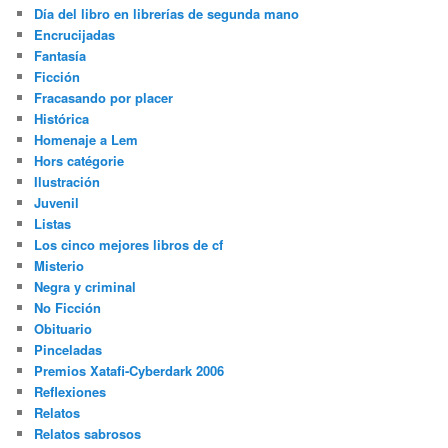
Día del libro en librerías de segunda mano
Encrucijadas
Fantasía
Ficción
Fracasando por placer
Histórica
Homenaje a Lem
Hors catégorie
Ilustración
Juvenil
Listas
Los cinco mejores libros de cf
Misterio
Negra y criminal
No Ficción
Obituario
Pinceladas
Premios Xatafi-Cyberdark 2006
Reflexiones
Relatos
Relatos sabrosos