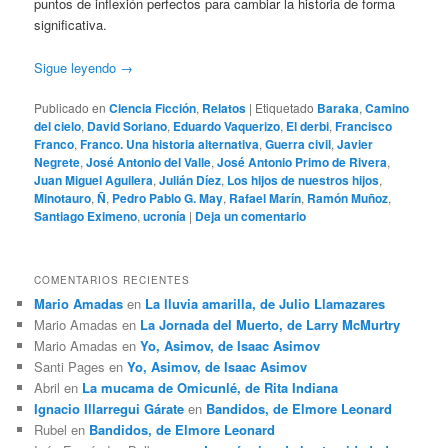
puntos de inflexión perfectos para cambiar la historia de forma
significativa.
Sigue leyendo
→
Publicado en
Ciencia Ficción
,
Relatos
|
Etiquetado
Baraka
,
Camino
del cielo
,
David Soriano
,
Eduardo Vaquerizo
,
El derbi
,
Francisco
Franco
,
Franco. Una historia alternativa
,
Guerra civil
,
Javier
Negrete
,
José Antonio del Valle
,
José Antonio Primo de Rivera
,
Juan Miguel Aguilera
,
Julián Díez
,
Los hijos de nuestros hijos
,
Minotauro
,
Ñ
,
Pedro Pablo G. May
,
Rafael Marín
,
Ramón Muñoz
,
Santiago Eximeno
,
ucronía
|
Deja un comentario
COMENTARIOS RECIENTES
Mario Amadas
en
La lluvia amarilla, de Julio Llamazares
Mario Amadas
en
La Jornada del Muerto, de Larry McMurtry
Mario Amadas
en
Yo, Asimov, de Isaac Asimov
Santi Pages
en
Yo, Asimov, de Isaac Asimov
Abril
en
La mucama de Omicunlé, de Rita Indiana
Ignacio Illarregui Gárate
en
Bandidos, de Elmore Leonard
Rubel
en
Bandidos, de Elmore Leonard