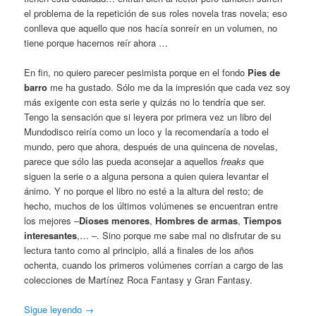
el problema de la repetición de sus roles novela tras novela; eso
conlleva que aquello que nos hacía sonreír en un volumen, no
tiene porque hacernos reír ahora …
En fin, no quiero parecer pesimista porque en el fondo
Pies de
barro
me ha gustado. Sólo me da la impresión que cada vez soy
más exigente con esta serie y quizás no lo tendría que ser.
Tengo la sensación que si leyera por primera vez un libro del
Mundodisco reiría como un loco y la recomendaría a todo el
mundo, pero que ahora, después de una quincena de novelas,
parece que sólo las pueda aconsejar a aquellos
freaks
que
siguen la serie o a alguna persona a quien quiera levantar el
ánimo. Y no porque el libro no esté a la altura del resto; de
hecho, muchos de los últimos volúmenes se encuentran entre
los mejores –
Dioses menores
,
Hombres
de armas
,
Tiempos
interesantes
,… –. Sino porque me sabe mal no disfrutar de su
lectura tanto como al principio, allá a finales de los años
ochenta, cuando los primeros volúmenes corrían a cargo de las
colecciones de Martínez Roca Fantasy y Gran Fantasy.
Sigue leyendo
→