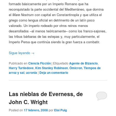
formado básicamente por un Imperio Romano que ha
reconquistado la parte occidental del Mediterráneo, que domina
el
Mare Nostrum
con capital en Constantinopla y que utiliza el
griego como lengua oficial en detrimento de un latín poco
valorado. Un imperio rodeado por otros reinos menos
desarrollados –al menos teóricamente– como los franco-sajones,
las tribus bárbaras de las estepas y, muy particularmente, el
Imperio Persa que continúa siendo la gran fuerza a combatir.
Sigue leyendo
→
Publicado en
Ciencia Ficción
|
Etiquetado
Agente de Bizancio
,
Harry Turtledove
,
Kim Stanley Robinson
,
Ómicron
,
Tiempos de
arroz y sal
,
ucronía
|
Deja un comentario
Las nieblas de Everness, de
John C. Wright
Posted on
17 febrero, 2008
por
Eloi Puig