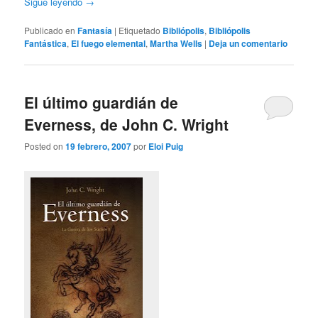
Sigue leyendo
→
Publicado en
Fantasía
|
Etiquetado
Bibliópolis
,
Bibliópolis
Fantástica
,
El fuego elemental
,
Martha Wells
|
Deja un comentario
El último guardián de
Everness, de John C. Wright
Posted on
19 febrero, 2007
por
Eloi Puig