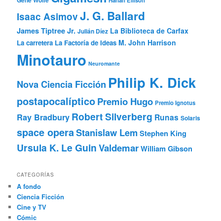
J. G. Ballard
Isaac Asimov
James Tiptree Jr.
La Biblioteca de Carfax
Julián Díez
M. John Harrison
La carretera
La Factoría de Ideas
Minotauro
Neuromante
Philip K. Dick
Nova Ciencia Ficción
postapocalíptico
Premio Hugo
Premio Ignotus
Robert Silverberg
Ray Bradbury
Runas
Solaris
space opera
Stanislaw Lem
Stephen King
Ursula K. Le Guin
Valdemar
William Gibson
CATEGORÍAS
A fondo
Ciencia Ficción
Cine y TV
Cómic