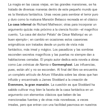
La magia en las casas viejas, en las grandes mansiones, se ha
tratado de diversas maneras dentro de este pequeño mundo que
es la literatura fantástica. Unas veces para sembrar el terror puro
y duro como la malsana Mansión Belasco recreada en el clásico
La casa infernal
de Richard Matheson; otras para incorporar un
argumento quizás más próximo a la ciencia ficción –el magnífico
cuento, “La casa del doctor Pétalo” de César Mallorquí es un
buen ejemplo–; en cambio en ocasiones estos caserones
enigmáticos son tratados desde un punto de vista más
fantástico, más irreal y mágico. Los pasadizos y las sombras
esconden secretos magníficos y las puertas no siempre dan a
habitaciones cerradas. El propio autor dedica esta novela a obras
como
Las crónicas de Narnia
o
Gormenghast
. Las influencias,
pues, están ahí y no se esconden. Al final del libro se encuentra
un completo artículo de Arturo Villarubia sobre las obras que han
influido y encaminado a James Stoddard a la creación de
Evenmere, la gran mansión
. La cuestión es que Stoddard ha
sabido cultivar muy bien la faceta de la casa fantástica en un
argumento con elementos clásicos que beben de las
mencionadas fuentes y de otras más novedosas, a veces
irreales, pero que entran con una facilidad pasmosa en nuestros