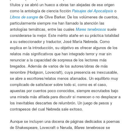
títulos y se abrió un hueco a obras tan alejadas de ese origen
como la antología de ciencia ficción
Paisajes del Apocalipsis
o
Libros de sangre
de Clive Barker. De los volúmenes de cuentos,
particularmente siempre me han llamado la atención las
antologías temáticas, entre las cuales
Mares tenebrosos
suele
considerarse la mejor. Este mérito atañe en su práctica totalidad
a su seleccionador y traductor, José María Nebreda. Como
explica en la introducción, su objetivo es ofrecer algunos de los
relatos más significativos que han integrado terror y mar sin
renunciar a la capacidad de sorpresa de los lectores más
bregados. Además de varios de los autores/obras de más
renombre (Hodgson, Lovecraft), cuya presencia es inexcusable,
se abre a escritores/relatos menos afamados. Un equilibrio muy
complicado de satisfacer sobre todo si, como es el caso,
apuestas por cuentos poco conocidos, siempre escrutados bajo
una mirada más afilada para discutir si merecen o no desplazar a
los inevitables descartes de relumbrón. Un juego de pesos y
contrapesos del cual Nebreda sale exitoso.
Aunque se incluyen una docena de páginas dedicados a poemas
de Shakespeare, Lovecraft o Neruda,
Mares tenebrosos
se