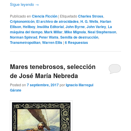
Sigue leyendo
→
Publicado en
Ciencia Ficción
|
Etiquetado
Charles Stross
,
Criptonomicón
,
El archivo de atrocidades
,
H. G. Wells
,
Harlan
Ellison
,
Hellboy
,
Insólita Editorial
,
John Byrne
,
John Varley
,
La
máquina del tiempo
,
Mark Millar
,
Mike Mignola
,
Neal Stephenson
,
Norman Spinrad
,
Peter Watts
,
Semilla de destrucción
,
Transmetropolitan
,
Warren Ellis
|
6
Respuestas
Mares tenebrosos, selección
de José María Nebreda
Posted on
7 septiembre, 2017
por
Ignacio Illarregui
Gárate