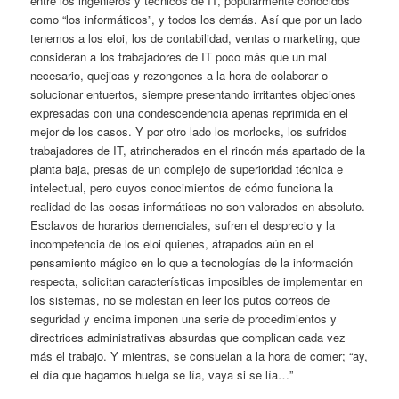
entre los ingenieros y técnicos de IT, popularmente conocidos
como “los informáticos”, y todos los demás. Así que por un lado
tenemos a los eloi, los de contabilidad, ventas o marketing, que
consideran a los trabajadores de IT poco más que un mal
necesario, quejicas y rezongones a la hora de colaborar o
solucionar entuertos, siempre presentando irritantes objeciones
expresadas con una condescendencia apenas reprimida en el
mejor de los casos. Y por otro lado los morlocks, los sufridos
trabajadores de IT, atrincherados en el rincón más apartado de la
planta baja, presas de un complejo de superioridad técnica e
intelectual, pero cuyos conocimientos de cómo funciona la
realidad de las cosas informáticas no son valorados en absoluto.
Esclavos de horarios demenciales, sufren el desprecio y la
incompetencia de los eloi quienes, atrapados aún en el
pensamiento mágico en lo que a tecnologías de la información
respecta, solicitan características imposibles de implementar en
los sistemas, no se molestan en leer los putos correos de
seguridad y encima imponen una serie de procedimientos y
directrices administrativas absurdas que complican cada vez
más el trabajo. Y mientras, se consuelan a la hora de comer; “ay,
el día que hagamos huelga se lía, vaya si se lía…”