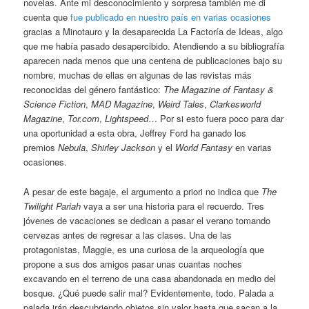
novelas. Ante mi desconocimiento y sorpresa también me di
cuenta que
fue publicado en nuestro país en varias ocasiones
gracias a Minotauro y la desaparecida La Factoría de Ideas, algo
que me había pasado desapercibido. Atendiendo a su bibliografía
aparecen nada menos que una centena de publicaciones bajo su
nombre, muchas de ellas en algunas de las revistas más
reconocidas del género fantástico:
The Magazine of Fantasy &
Science Fiction
,
MAD Magazine
,
Weird Tales
,
Clarkesworld
Magazine
,
Tor.com
,
Lightspeed
… Por si esto fuera poco para dar
una oportunidad a esta obra, Jeffrey Ford ha ganado los
premios
Nebula
,
Shirley Jackson
y el
World Fantasy
en varias
ocasiones.
A pesar de este bagaje, el argumento a priori no indica que
The
Twilight Pariah
vaya a ser una historia para el recuerdo. Tres
jóvenes de vacaciones se dedican a pasar el verano tomando
cervezas antes de regresar a las clases. Una de las
protagonistas, Maggie, es una curiosa de la arqueología que
propone a sus dos amigos pasar unas cuantas noches
excavando en el terreno de una casa abandonada en medio del
bosque. ¿Qué puede salir mal? Evidentemente, todo. Palada a
palada irán descubriendo objetos sin valor hasta que sacan a la