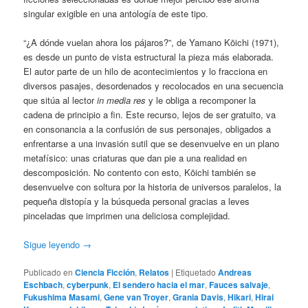
singular exigible en una antología de este tipo.
“¿A dónde vuelan ahora los pájaros?”, de Yamano Kōichi (1971),
es desde un punto de vista estructural la pieza más elaborada.
El autor parte de un hilo de acontecimientos y lo fracciona en
diversos pasajes, desordenados y recolocados en una secuencia
que sitúa al lector
in media res
y le obliga a recomponer la
cadena de principio a fin. Este recurso, lejos de ser gratuito, va
en consonancia a la confusión de sus personajes, obligados a
enfrentarse a una invasión sutil que se desenvuelve en un plano
metafísico: unas criaturas que dan pie a una realidad en
descomposición. No contento con esto, Kōichi también se
desenvuelve con soltura por la historia de universos paralelos, la
pequeña distopía y la búsqueda personal gracias a leves
pinceladas que imprimen una deliciosa complejidad.
Sigue leyendo
→
Publicado en
Ciencia Ficción
,
Relatos
|
Etiquetado
Andreas
Eschbach
,
cyberpunk
,
El sendero hacia el mar
,
Fauces salvaje
,
Fukushima Masami
,
Gene van Troyer
,
Grania Davis
,
Hikari
,
Hirai