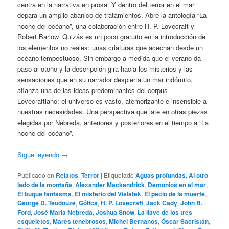
centra en la narrativa en prosa. Y dentro del terror en el mar
depara un amplio abanico de tratamientos. Abre la antología “La
noche del océano”, una colaboración entre H. P. Lovecraft y
Robert Barlow. Quizás es un poco gratuito en la introducción de
los elementos no reales: unas criaturas que acechan desde un
océano tempestuoso. Sin embargo a medida que el verano da
paso al otoño y la descripción gira hacia los misterios y las
sensaciones que en su narrador despierta un mar indómito,
afianza una de las ideas predominantes del corpus
Lovecraftiano: el universo es vasto, atemorizante e insensible a
nuestras necesidades. Una perspectiva que late en otras piezas
elegidas por Nebreda, anteriores y posteriores en el tiempo a “La
noche del océano”.
Sigue leyendo
→
Publicado en
Relatos
,
Terror
|
Etiquetado
Aguas profundas
,
Al otro
lado de la montaña
,
Alexander Mackendrick
,
Demonios en el mar
,
El buque fantasma
,
El misterio del Vislatek
,
El pecio de la muerte
,
George D. Teudouze
,
Gótica
,
H. P. Lovecraft
,
Jack Cady
,
John B.
Ford
,
José María Nebreda
,
Joshua Snow
,
La llave de los tres
esqueletos
,
Mares tenebrosos
,
Michel Bernanos
,
Óscar Sacristán
,