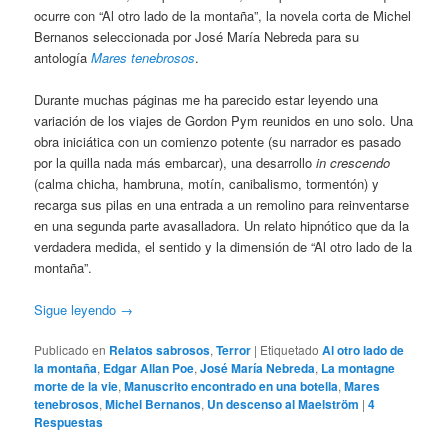
ocurre con “Al otro lado de la montaña”, la novela corta de Michel
Bernanos seleccionada por José María Nebreda para su
antología
Mares tenebrosos
.
Durante muchas páginas me ha parecido estar leyendo una
variación de los viajes de Gordon Pym reunidos en uno solo. Una
obra iniciática con un comienzo potente (su narrador es pasado
por la quilla nada más embarcar), una desarrollo
in crescendo
(calma chicha, hambruna, motín, canibalismo, tormentón) y
recarga sus pilas en una entrada a un remolino para reinventarse
en una segunda parte avasalladora. Un relato hipnótico que da la
verdadera medida, el sentido y la dimensión de “Al otro lado de la
montaña”.
Sigue leyendo
→
Publicado en
Relatos sabrosos
,
Terror
|
Etiquetado
Al otro lado de
la montaña
,
Edgar Allan Poe
,
José María Nebreda
,
La montagne
morte de la vie
,
Manuscrito encontrado en una botella
,
Mares
tenebrosos
,
Michel Bernanos
,
Un descenso al Maelström
|
4
Respuestas