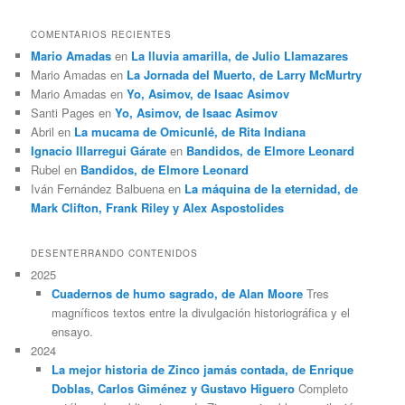
COMENTARIOS RECIENTES
Mario Amadas
en
La lluvia amarilla, de Julio Llamazares
Mario Amadas
en
La Jornada del Muerto, de Larry McMurtry
Mario Amadas
en
Yo, Asimov, de Isaac Asimov
Santi Pages
en
Yo, Asimov, de Isaac Asimov
Abril
en
La mucama de Omicunlé, de Rita Indiana
Ignacio Illarregui Gárate
en
Bandidos, de Elmore Leonard
Rubel
en
Bandidos, de Elmore Leonard
Iván Fernández Balbuena
en
La máquina de la eternidad, de
Mark Clifton, Frank Riley y Alex Aspostolides
DESENTERRANDO CONTENIDOS
2025
Cuadernos de humo sagrado, de Alan Moore
Tres
magníficos textos entre la divulgación historiográfica y el
ensayo.
2024
La mejor historia de Zinco jamás contada, de Enrique
Doblas, Carlos Giménez y Gustavo Higuero
Completo