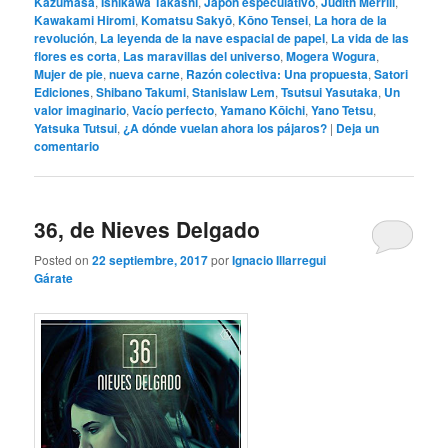
Kazumasa
,
Ishikawa Takashi
,
Japón especulativo
,
Judith Merrill
,
Kawakami Hiromi
,
Komatsu Sakyō
,
Kōno Tensei
,
La hora de la
revolución
,
La leyenda de la nave espacial de papel
,
La vida de las
flores es corta
,
Las maravillas del universo
,
Mogera Wogura
,
Mujer de pie
,
nueva carne
,
Razón colectiva: Una propuesta
,
Satori
Ediciones
,
Shibano Takumi
,
Stanislaw Lem
,
Tsutsui Yasutaka
,
Un
valor imaginario
,
Vacío perfecto
,
Yamano Kōichi
,
Yano Tetsu
,
Yatsuka Tutsui
,
¿A dónde vuelan ahora los pájaros?
|
Deja un
comentario
36, de Nieves Delgado
Posted on
22 septiembre, 2017
por
Ignacio Illarregui
Gárate