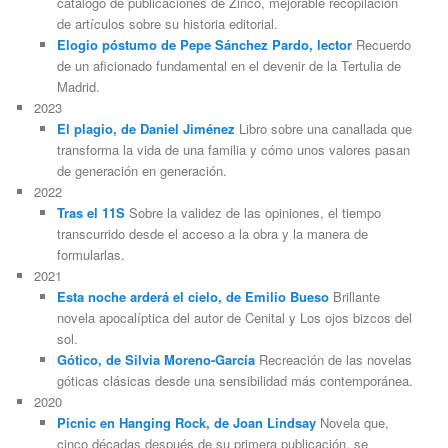
catálogo de publicaciones de Zinco, mejorable recopilación
de artículos sobre su historia editorial.
Elogio póstumo de Pepe Sánchez Pardo, lector
Recuerdo
de un aficionado fundamental en el devenir de la Tertulia de
Madrid.
2023
El plagio, de Daniel Jiménez
Libro sobre una canallada que
transforma la vida de una familia y cómo unos valores pasan
de generación en generación.
2022
Tras el 11S
Sobre la validez de las opiniones, el tiempo
transcurrido desde el acceso a la obra y la manera de
formularlas.
2021
Esta noche arderá el cielo, de Emilio Bueso
Brillante
novela apocalíptica del autor de Cenital y Los ojos bizcos del
sol.
Gótico, de Silvia Moreno-García
Recreación de las novelas
góticas clásicas desde una sensibilidad más contemporánea.
2020
Picnic en Hanging Rock, de Joan Lindsay
Novela que,
cinco décadas después de su primera publicación, se