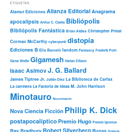
ETIQUETAS
Alianza Editorial
Anagrama
Alamut Ediciones
Bibliópolis
apocalipsis
Arthur C. Clarke
Bibliópolis Fantástica
Christopher Priest
Brian Aldiss
distopía
Cormac McCarthy
cyberpunk
Ediciones B
fandom
Elia Barceló
Fantascy
Frederik Pohl
Gigamesh
Gene Wolfe
Harlan Ellison
J. G. Ballard
Isaac Asimov
James Tiptree Jr.
La Biblioteca de Carfax
Julián Díez
M. John Harrison
La carretera
La Factoría de Ideas
Minotauro
Neuromante
Philip K. Dick
Nova Ciencia Ficción
postapocalíptico
Premio Hugo
Premio Ignotus
Robert Silverberg
Ray Bradbury
Runas
Solaris