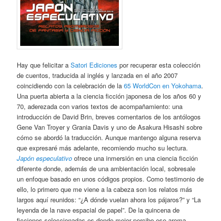
Hay que felicitar a
Satori Ediciones
por recuperar esta colección
de cuentos, traducida al inglés y lanzada en el año 2007
coincidiendo con la celebración de la
65 WorldCon en Yokohama
.
Una puerta abierta a la ciencia ficción japonesa de los años 60 y
70, aderezada con varios textos de acompañamiento: una
introducción de David Brin, breves comentarios de los antólogos
Gene Van Troyer y Grania Davis y uno de Asakura Hisashi sobre
cómo se abordó la traducción. Aunque mantengo alguna reserva
que expresaré más adelante, recomiendo mucho su lectura.
Japón especulativo
ofrece una inmersión en una ciencia ficción
diferente donde, además de una ambientación local, sobresale
un enfoque basado en unos códigos propios. Como testimonio de
ello, lo primero que me viene a la cabeza son los relatos más
largos aquí reunidos: “¿A dónde vuelan ahora los pájaros?” y “La
leyenda de la nave espacial de papel”. De la quincena de
ficciones seleccionadas es donde mejor percibo ese aroma