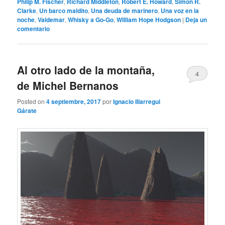
Philip M. Fischer
,
Richard Middleton
,
Robert E. Howard
,
Simon R.
Clarke
,
Un barco maldito
,
Una deuda de marinero
,
Una voz en la
noche
,
Valdemar
,
Whisky a Go-Go
,
William Hope Hodgson
|
Deja un
comentario
Al otro lado de la montaña,
4
de Michel Bernanos
Posted on
4 septiembre, 2017
por
Ignacio Illarregui
Gárate