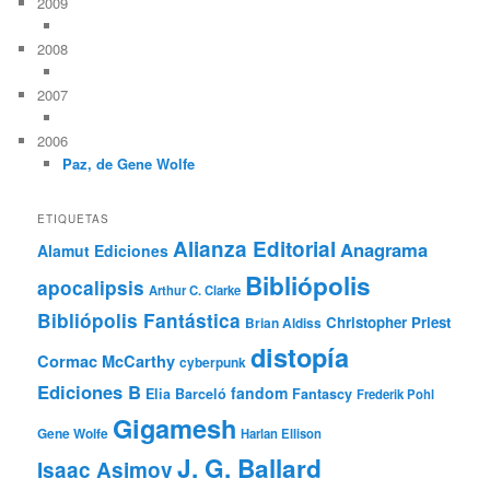
2009
2008
2007
2006
Paz, de Gene Wolfe
ETIQUETAS
Alianza Editorial
Anagrama
Alamut Ediciones
Bibliópolis
apocalipsis
Arthur C. Clarke
Bibliópolis Fantástica
Christopher Priest
Brian Aldiss
distopía
Cormac McCarthy
cyberpunk
Ediciones B
fandom
Elia Barceló
Fantascy
Frederik Pohl
Gigamesh
Gene Wolfe
Harlan Ellison
J. G. Ballard
Isaac Asimov