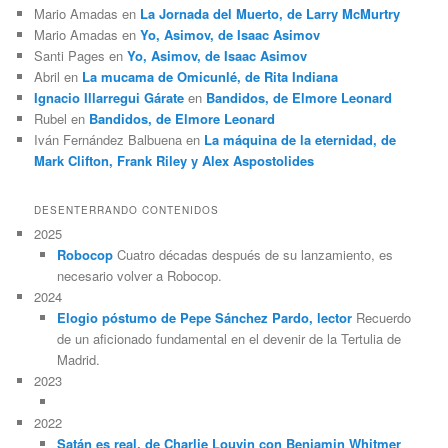
Mario Amadas
en
La Jornada del Muerto, de Larry McMurtry
Mario Amadas
en
Yo, Asimov, de Isaac Asimov
Santi Pages
en
Yo, Asimov, de Isaac Asimov
Abril
en
La mucama de Omicunlé, de Rita Indiana
Ignacio Illarregui Gárate
en
Bandidos, de Elmore Leonard
Rubel
en
Bandidos, de Elmore Leonard
Iván Fernández Balbuena
en
La máquina de la eternidad, de
Mark Clifton, Frank Riley y Alex Aspostolides
DESENTERRANDO CONTENIDOS
2025
Robocop
Cuatro décadas después de su lanzamiento, es
necesario volver a Robocop.
2024
Elogio póstumo de Pepe Sánchez Pardo, lector
Recuerdo
de un aficionado fundamental en el devenir de la Tertulia de
Madrid.
2023
2022
Satán es real, de Charlie Louvin con Benjamin Whitmer