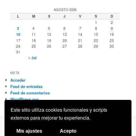
AGOSTO 2026
L
M
X
J
V
S
D
1
2
3
4
5
6
7
8
9
10
11
12
13
14
15
16
17
18
19
20
21
22
23
24
25
26
27
28
29
30
31
« Jul
META
Acceder
Feed de entradas
Feed de comentarios
WordPress.org
Este sitio utiliza cookies funcionales y scripts
externos para mejorar tu experiencia.
Privacidad
Funciona gracias a WordPress
Mis ajustes
Acepto