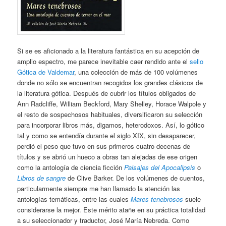
Si se es aficionado a la literatura fantástica en su acepción de
amplio espectro, me parece inevitable caer rendido ante el
sello
Gótica de Valdemar
, una colección de más de 100 volúmenes
donde no sólo se encuentran recogidos los grandes clásicos de
la literatura gótica. Después de cubrir los títulos obligados de
Ann Radcliffe, William Beckford, Mary Shelley, Horace Walpole y
el resto de sospechosos habituales, diversificaron su selección
para incorporar libros más, digamos, heterodoxos. Así, lo gótico
tal y como se entendía durante el siglo XIX, sin desaparecer,
perdió el peso que tuvo en sus primeros cuatro decenas de
títulos y se abrió un hueco a obras tan alejadas de ese origen
como la antología de ciencia ficción
Paisajes del Apocalipsis
o
Libros de sangre
de Clive Barker. De los volúmenes de cuentos,
particularmente siempre me han llamado la atención las
antologías temáticas, entre las cuales
Mares tenebrosos
suele
considerarse la mejor. Este mérito atañe en su práctica totalidad
a su seleccionador y traductor, José María Nebreda. Como