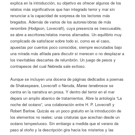
explica en la introducción, su objetivo es ofrecer algunos de los
relatos más significativos que han integrado terror y mar sin
renunciar a la capacidad de sorpresa de los lectores más
bregados. Además de varios de los autores/obras de más
renombre (Hodgson, Lovecraft), cuya presencia es inexcusable,
se abre a escritores/relatos menos afamados. Un equilibrio muy
complicado de satisfacer sobre todo si, como es el caso,
apuestas por cuentos poco conocidos, siempre escrutados bajo
una mirada más afilada para discutir si merecen o no desplazar a
los inevitables descartes de relumbrón. Un juego de pesos y
contrapesos del cual Nebreda sale exitoso.
Aunque se incluyen una docena de páginas dedicados a poemas
de Shakespeare, Lovecraft o Neruda,
Mares tenebrosos
se
centra en la narrativa en prosa. Y dentro del terror en el mar
depara un amplio abanico de tratamientos. Abre la antología “La
noche del océano”, una colaboración entre H. P. Lovecraft y
Robert Barlow. Quizás es un poco gratuito en la introducción de
los elementos no reales: unas criaturas que acechan desde un
océano tempestuoso. Sin embargo a medida que el verano da
paso al otoño y la descripción gira hacia los misterios y las