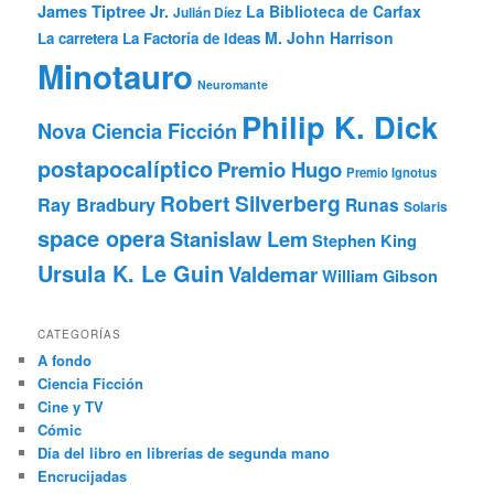
James Tiptree Jr.
La Biblioteca de Carfax
Julián Díez
M. John Harrison
La carretera
La Factoría de Ideas
Minotauro
Neuromante
Philip K. Dick
Nova Ciencia Ficción
postapocalíptico
Premio Hugo
Premio Ignotus
Robert Silverberg
Ray Bradbury
Runas
Solaris
space opera
Stanislaw Lem
Stephen King
Ursula K. Le Guin
Valdemar
William Gibson
CATEGORÍAS
A fondo
Ciencia Ficción
Cine y TV
Cómic
Día del libro en librerías de segunda mano
Encrucijadas