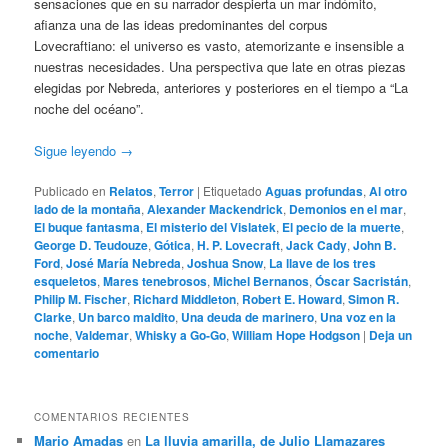
sensaciones que en su narrador despierta un mar indómito,
afianza una de las ideas predominantes del corpus
Lovecraftiano: el universo es vasto, atemorizante e insensible a
nuestras necesidades. Una perspectiva que late en otras piezas
elegidas por Nebreda, anteriores y posteriores en el tiempo a “La
noche del océano”.
Sigue leyendo
→
Publicado en
Relatos
,
Terror
|
Etiquetado
Aguas profundas
,
Al otro
lado de la montaña
,
Alexander Mackendrick
,
Demonios en el mar
,
El buque fantasma
,
El misterio del Vislatek
,
El pecio de la muerte
,
George D. Teudouze
,
Gótica
,
H. P. Lovecraft
,
Jack Cady
,
John B.
Ford
,
José María Nebreda
,
Joshua Snow
,
La llave de los tres
esqueletos
,
Mares tenebrosos
,
Michel Bernanos
,
Óscar Sacristán
,
Philip M. Fischer
,
Richard Middleton
,
Robert E. Howard
,
Simon R.
Clarke
,
Un barco maldito
,
Una deuda de marinero
,
Una voz en la
noche
,
Valdemar
,
Whisky a Go-Go
,
William Hope Hodgson
|
Deja un
comentario
COMENTARIOS RECIENTES
Mario Amadas
en
La lluvia amarilla, de Julio Llamazares