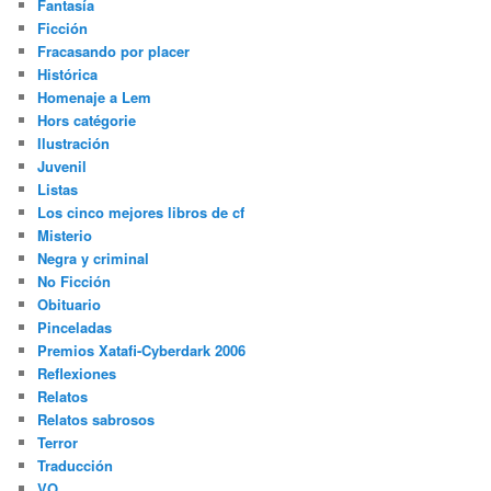
Fantasía
Ficción
Fracasando por placer
Histórica
Homenaje a Lem
Hors catégorie
Ilustración
Juvenil
Listas
Los cinco mejores libros de cf
Misterio
Negra y criminal
No Ficción
Obituario
Pinceladas
Premios Xatafi-Cyberdark 2006
Reflexiones
Relatos
Relatos sabrosos
Terror
Traducción
VO