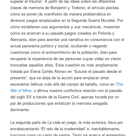
superar el trauma”. A partir de las ideas sobre las diferentes
clases de memoria de Benjamin y Todorov, el artículo plantea
cómo se ponen de manifiesto de manera problemática en
diversos juegos emplazados en la Segunda Guerra Mundial. Por
cómo establecen sus argumentos y sus mecánicas, muestran
cómo se acercan a su pasado juegos creados en Polonia y
Alemania, bien para asentar una narrativa en consonancia con el
actual panorama político y social, ocultando o negando
cuestiones como el antisemitismo de la población, bien para
recuperar la experiencia de las personas cuyas vidas se vieron
truncadas aquellos años. Esta cuestión es más ampliamente
tratada por Elena Cortés Alonso en “Suturar el pasado desde el
presente”, que se aleja de la acción para emplazar otros
escenarios bélicos más allá del campo de batalla, como en
This
War of Mine
, o afirma nuestra conflictiva relación con el pasado
del siglo XX a través de la Guerra Civil, apenas tocada por un
par de producciones que enfatizan la memoria sesgada
dominante.
La segunda parte de
La vida en juego
, la más extensa, lleva por
encabezamiento “El reto de la modernidad” e, inevitablemente,
funciona como un cajón de sastre. Tanto se acerca al estereotipo