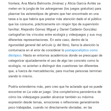
frontera; Ana María Belmonte Jiménez y Alicia García Avilés se
meten en la jungla de los
advergames
(los juegos gratuitos) para
plasmar los estereotipos de género que han encontrado en una
tarea a la que habría que prestar más atención dado el el público
que los consume, prácticamente sin ningún tipo de supervisión
familiar; Alejandro Gómez Miguel y Daniel Calderón González
cartografían los vínculos entre ecología y videojuegos y sus muy
diferentes representaciones. En este caso, dentro de la
rigurosidad general del artículo (y del libro), llama la atención la
contumacia en el error de considerar lo
postapocalíptico como
distópico
. Hasta en entornos académicos donde se preocupan de
categorizar ajustadamente el uso de algo tan concreto como la
ecología, no aciertan a distinguir dos cuestiones tan diferentes
que, a fuerza de mercadotecnia, para muchas personas terminan
siendo lo mismo.
Podría extenderme más, pero creo que he aclarado qué se puede
encontrar en
La vida en juego
. Una completísima panorámica de
cómo los videojuegos pueden alcanzar también su máxima
expresión desde temas, emociones o reflexiones generalmente
poco trabajadas, cuando no directamente obviadas, en las