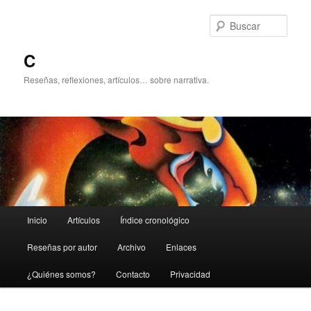
Ir
al
Busc
contenido
principal
C
Reseñas, reflexiones, artículos… sobre narrativa.
Menú
Inicio
Artículos
Índice cronológico
principal
Reseñas por autor
Archivo
Enlaces
¿Quiénes somos?
Contacto
Privacidad