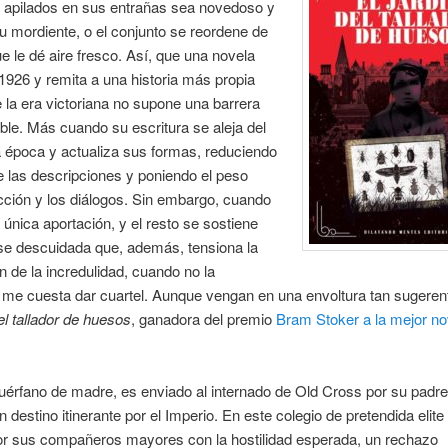
 apilados en sus entrañas sea novedoso y
u mordiente, o el conjunto se reordene de
 le dé aire fresco. Así, que una novela
1926 y remita a una historia más propia
de la era victoriana no supone una barrera
ble. Más cuando su escritura se aleja del
la época y actualiza sus formas, reduciendo
e las descripciones y poniendo el peso
cción y los diálogos. Sin embargo, cuando
 única aportación, y el resto se sostiene
se descuidada que, además, tensiona la
 de la incredulidad, cuando no la
, me cuesta dar cuartel. Aunque vengan en una envoltura tan sugere
del tallador de huesos
, ganadora del premio
Bram Stoker a la mejor no
uérfano de madre, es enviado al internado de Old Cross por su padre,
n destino itinerante por el Imperio. En este colegio de pretendida elite 
por sus compañeros mayores con la hostilidad esperada, un rechazo