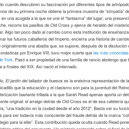
o cuando descubren su fascinación por diferentes tipos de artrópodo
os de su primera noche obtiene la primera muestra de “simpatía” de
 en una acogida a la que se une el “fantasma” del lugar; una presenci
che, recorre los pasillos de Old Cross y ejerce de heraldo del misteri
r. Algo tan poco dado al cambio como esta institución de enseñanza
mar los futuros caballeros del Imperio, encierra una historia de cambio
ue originalmente una abadía que, se supone, después de la disolución 
násticas por Enrique VIII, tuvo mejor suerte que
las más conocidas 
e York
. Pasó a ser propiedad de una familia de rancio abolengo que 
a a finales del XIX. Así nació el internado.
lo,
El jardín del tallador de huesos
es la enésima representación de l
icadillo que la educación y el clasismo son para la juventud del Rein
erización bastante trillada a la que Sarah Read apenas aporta un det
te original: el arraigo detrás de Old Cross es el de esa cafetería qu
era, “una tradición en la ciudad desde el año 2012”. Basta ver su func
s para ser todavía más consciente del fraude detrás de la marca “col
colegio para la elite”. Esta contribución queda oculta cuando Read pon
intriga gótica del argumento. Un misterio sostenido sobre el final de la