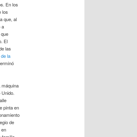
s. En los
 los
a que, al
o a
 que
. El
de las
de la
terminó
a máquina
o Unido.
alle
e pinta en
ionamiento
egio de
e en
 familia