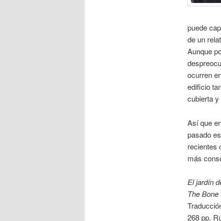
puede capt
de un rela
Aunque pod
despreocup
ocurren en
edificio t
cubierta y e
Así que en
pasado est
recientes 
más consc
El jardín 
The Bone 
Traducció
268 pp. Rú