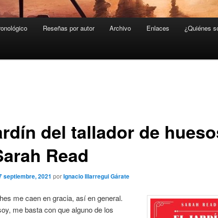
ronológico
Reseñas por autor
Archivo
Enlaces
¿Quiénes 
ardín del tallador de hueso
Sarah Read
7 septiembre, 2021
por
Ignacio Illarregui Gárate
hes me caen en gracia, así en general.
soy, me basta con que alguno de los