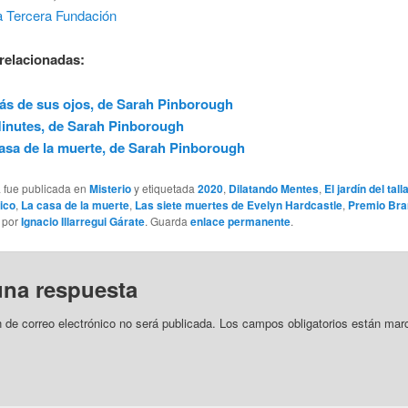
a Tercera Fundación
relacionadas:
ás de sus ojos, de Sarah Pinborough
inutes, de Sarah Pinborough
asa de la muerte, de Sarah Pinborough
a fue publicada en
Misterio
y etiquetada
2020
,
Dilatando Mentes
,
El jardín del tal
ico
,
La casa de la muerte
,
Las siete muertes de Evelyn Hardcastle
,
Premio Bra
por
Ignacio Illarregui Gárate
. Guarda
enlace permanente
.
una respuesta
n de correo electrónico no será publicada.
Los campos obligatorios están mar