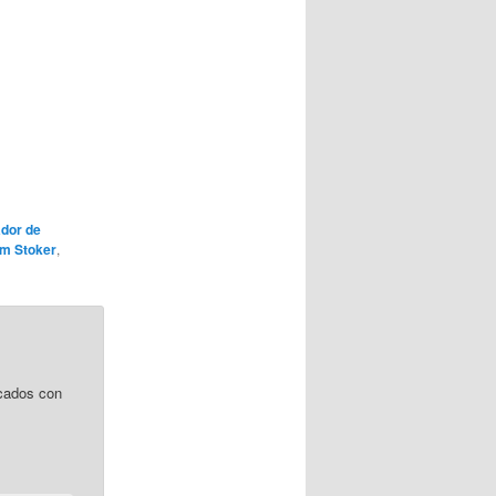
lador de
m Stoker
,
cados con