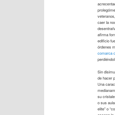
acrecentad
prolegómen
veteranos,
caer la no
desentraña
afirma for
edificio f
órdenes mo
comarca d
perdiéndol
Sin disimu
de hacer p
Una caract
medianamen
su cristal
o sus aula
elite” o “
escena la 