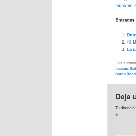
Ficha en l
Entradas 
Detr
13 M
La c
Esta entrad
huesos
,
Gót
Sarah Read
Deja 
Tu direcció
*