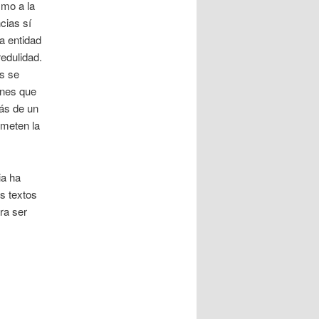
smo a la
cias sí
la entidad
edulidad.
as se
ones que
rás de un
ometen la
ia ha
s textos
ra ser