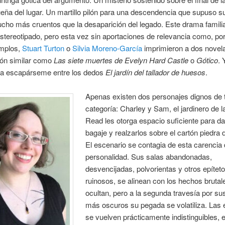
ueña del lugar. Un martillo pilón para una descendencia que supuso su
cho más cruentos que la desaparición del legado. Este drama famili
stereotipado, pero esta vez sin aportaciones de relevancia como, po
emplos,
Stuart Turton
o
Silvia Moreno-García
imprimieron a dos novel
ón similar como
Las siete muertes de Evelyn Hard Castle
o
Gótico
. 
a escapárseme entre los dedos
El jardín del tallador de huesos
.
Apenas existen dos personajes dignos de t
categoría: Charley y Sam, el jardinero de l
Read les otorga espacio suficiente para da
bagaje y realzarlos sobre el cartón piedra d
El escenario se contagia de esta carencia
personalidad. Sus salas abandonadas,
desvencijadas, polvorientas y otros epítet
ruinosos, se alinean con los hechos brutal
ocultan, pero a la segunda travesía por s
más oscuros su pegada se volatiliza. Las
se vuelven prácticamente indistinguibles, e