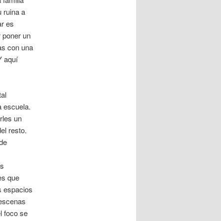
 ruina a
ar es
r poner un
as con una
Y aquí
al
a escuela.
rles un
el resto.
 de
os
es que
us espacios
 escenas
l foco se