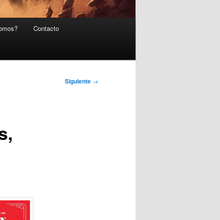
somos?
Contacto
Siguiente
→
s,