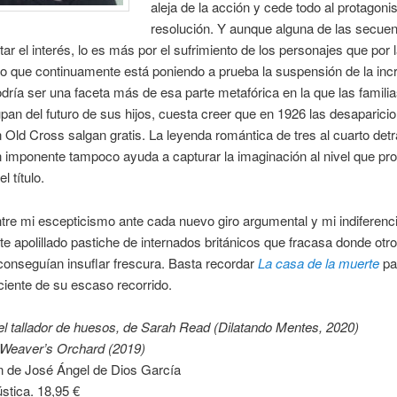
aleja de la acción y cede todo al protagoni
resolución. Y aunque alguna de las secuen
ar el interés, lo es más por el sufrimiento de los personajes que por 
to que continuamente está poniendo a prueba la suspensión de la incr
ría ser una faceta más de esa parte metafórica en la que las famili
an del futuro de sus hijos, cuesta creer que en 1926 las desaparici
 Old Cross salgan gratis. La leyenda romántica de tres al cuarto det
an imponente tampoco ayuda a capturar la imaginación al nivel que pr
l título.
tre mi escepticismo ante cada nuevo giro argumental y mi indiferenc
e apolillado pastiche de internados británicos que fracasa donde otro
conseguían insuflar frescura. Basta recordar
La casa de la muerte
pa
iente de su escaso recorrido.
del tallador de huesos, de Sarah Read (Dilatando Mentes, 2020)
Weaver’s Orchard (2019)
n de José Ángel de Dios García
stica. 18,95 €