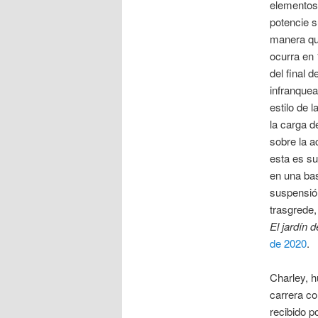
elementos
potencie s
manera que
ocurra en 
del final 
infranquea
estilo de 
la carga d
sobre la a
esta es su
en una ba
suspensión
trasgrede
El jardín 
de 2020
.
Charley, h
carrera co
recibido 