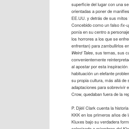
superficie del lugar con una se
orientadas a poner de manifies
EE.UU. y detrás de sus mitos 
Concebido como un falso
fix-
ponía en su centro a personaj
los horrores a los que se enfr
enfrentan) para zambullirlos e
Weird Tales
, sus temas, sus c
convenientemente reinterpreta
al apostar por esta inspiración
habituación un elefante proble
su propia cultura, más allá de 
adaptaciones para sobrevivir 
Crow, quedaban fuera de la re
P. Djèlí Clark cuenta la histo
KKK en los primeros años de l
Kluxes bajo su verdadera form
colonizado a miembros del Klan