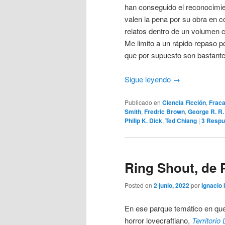
han conseguido el reconocimie
valen la pena por su obra en 
relatos dentro de un volumen 
Me limito a un rápido repaso p
que por supuesto son bastante
Sigue leyendo
→
Publicado en
Ciencia Ficción
,
Fraca
Smith
,
Fredric Brown
,
George R. R.
Philip K. Dick
,
Ted Chiang
|
3
Respu
Ring Shout, de P
Posted on
2 junio, 2022
por
Ignacio 
En ese parque temático en que
horror lovecraftiano,
Territorio