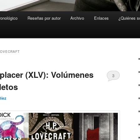
ronológico
Reseñas por autor
Archivo
Enlaces
¿Quiénes 
 LOVECRAFT
placer (XLV): Volúmenes
3
letos
Díez