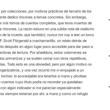
s por colecciones, por motivos prácticos de tamaño de los
ente dedico rincones a temas concretos. Sin embargo,
zar mis tomos de cuentos completos, que tenía muertos de
os rincones. La razón estuvo en una súbita nota de realismo
blo de la muerte, que también): nunca me voy a leer un tomo
. Scott Fitzgerald a machamartillo, un relato detrás de
nerlo después en algún lugar poco accesible para dar paso a
ectivas de lectura. Por añadidura, estos volúmenes se
os primerizos y se suelen cerrar con otros repetitivos,
tes. Todo esto es una obviedad, pero por algún motivo no
 organizativos, y una vez ocurrió me vi empujado a un
tochos: lo aconsejable era tenerlos a mano y picotear.
ué cuentos cuyo título podía no recordar ya quedaban
con algún indicador si me parecían especialmente
ros siempre estarían por ahí, a mano y como un refugio