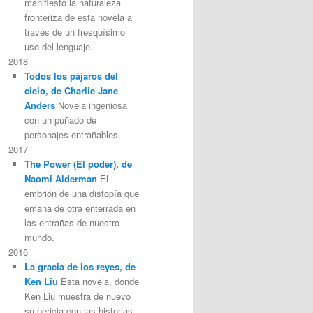
manifiesto la naturaleza
fronteriza de esta novela a
través de un fresquísimo
uso del lenguaje.
2018
Todos los pájaros del
cielo, de Charlie Jane
Anders
Novela ingeniosa
con un puñado de
personajes entrañables.
2017
The Power (El poder), de
Naomi Alderman
El
embrión de una distopía que
emana de otra enterrada en
las entrañas de nuestro
mundo.
2016
La gracia de los reyes, de
Ken Liu
Esta novela, donde
Ken Liu muestra de nuevo
su pericia con las historias