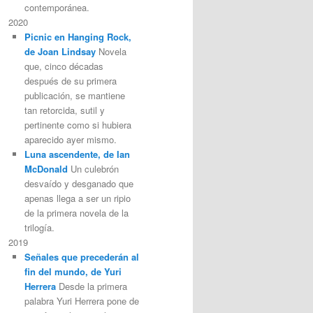
contemporánea.
2020
Picnic en Hanging Rock,
de Joan Lindsay
Novela
que, cinco décadas
después de su primera
publicación, se mantiene
tan retorcida, sutil y
pertinente como si hubiera
aparecido ayer mismo.
Luna ascendente, de Ian
McDonald
Un culebrón
desvaído y desganado que
apenas llega a ser un ripio
de la primera novela de la
trilogía.
2019
Señales que precederán al
fin del mundo, de Yuri
Herrera
Desde la primera
palabra Yuri Herrera pone de