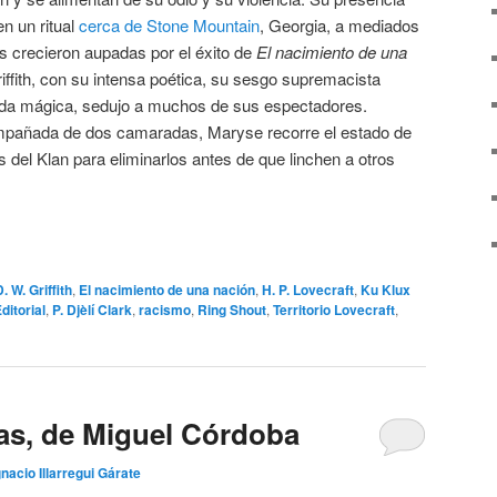
n un ritual
cerca de Stone Mountain
, Georgia, a mediados
as crecieron aupadas por el éxito de
El nacimiento de una
riffith, con su intensa poética, su sesgo supremacista
uda mágica, sedujo a muchos de sus espectadores.
pañada de dos camaradas, Maryse recorre el estado de
del Klan para eliminarlos antes de que linchen a otros
. W. Griffith
,
El nacimiento de una nación
,
H. P. Lovecraft
,
Ku Klux
ditorial
,
P. Djèlí Clark
,
racismo
,
Ring Shout
,
Territorio Lovecraft
,
as, de Miguel Córdoba
gnacio Illarregui Gárate