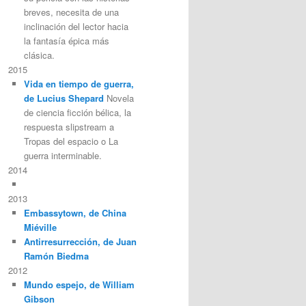
breves, necesita de una
inclinación del lector hacia
la fantasía épica más
clásica.
2015
Vida en tiempo de guerra,
de Lucius Shepard
Novela
de ciencia ficción bélica, la
respuesta slipstream a
Tropas del espacio o La
guerra interminable.
2014
2013
Embassytown, de China
Miéville
Antirresurrección, de Juan
Ramón Biedma
2012
Mundo espejo, de William
Gibson