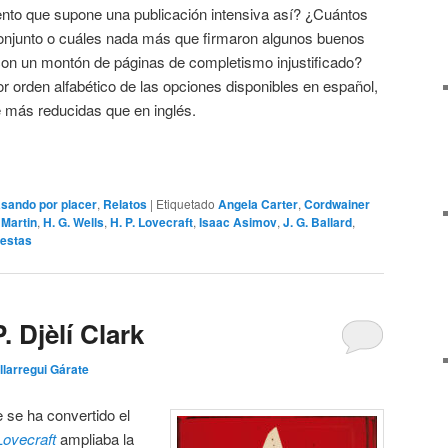
nto que supone una publicación intensiva así? ¿Cuántos
conjunto o cuáles nada más que firmaron algunos buenos
con un montón de páginas de completismo injustificado?
or orden alfabético de las opciones disponibles en español,
 más reducidas que en inglés.
sando por placer
,
Relatos
|
Etiquetado
Angela Carter
,
Cordwainer
 Martin
,
H. G. Wells
,
H. P. Lovecraft
,
Isaac Asimov
,
J. G. Ballard
,
estas
. Djèlí Clark
Illarregui Gárate
 se ha convertido el
 Lovecraft
ampliaba la