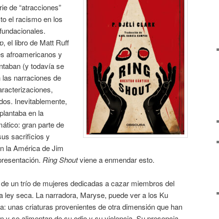
rie de “atracciones”
to el racismo en los
fundacionales.
up
, el libro de Matt Ruff
es afroamericanos y
entaban (y todavía se
n las narraciones de
aracterizaciones,
dos. Inevitablemente,
 plantaba en la
mático: gran parte de
sus sacrificios y
en la América de Jim
presentación.
Ring Shout
viene a enmendar esto.
ria de un trío de mujeres dedicadas a cazar miembros del
a ley seca. La narradora, Maryse, puede ver a los Ku
a: unas criaturas provenientes de otra dimensión que han
 y se alimentan de su odio y su violencia. Su presencia