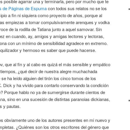
es posible agarrar una y terminarla, pero por mucho que te
os de Páginas de Espuma
con todos sus relatos no se los
io a fin ni siquiera como proyecto de años, porque al
inas empiezas a tomar compulsivamente arenques y vodka
roce de la rodilla de Tatiana junto a aquel samovar. Sin
ez en cuando, ay, amigos y amigas lectores y lectoras,
sona con un mínimo de sensibilidad agradece en extremo.
quilizador y hermoso es saber que puede hacerse.
v, que al fin y al cabo es quizá el más sensible y empático
s tiempos, ¿qué decir de nuestra alegre muchachada
se ha leído alguien del tirón los cinco tomos de los
K. Dick y ha vivido para contarlo conservando la condición
? Porque hablo no ya de sumergirse durante cientos de
na, sino en una sucesión de distintas paranoias dickianas,
s y pautas.
es obviamente uno de los autores presentes en mi nuevo y
mpletas. ¿Quiénes son los otros escritores del género que