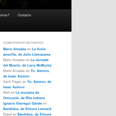
somos?
Contacto
COMENTARIOS RECIENTES
Mario Amadas
en
La lluvia
amarilla, de Julio Llamazares
Mario Amadas
en
La Jornada
del Muerto, de Larry McMurtry
Mario Amadas
en
Yo, Asimov,
de Isaac Asimov
Santi Pages
en
Yo, Asimov, de
Isaac Asimov
Abril
en
La mucama de
Omicunlé, de Rita Indiana
Ignacio Illarregui Gárate
en
Bandidos, de Elmore Leonard
Rubel
en
Bandidos, de Elmore