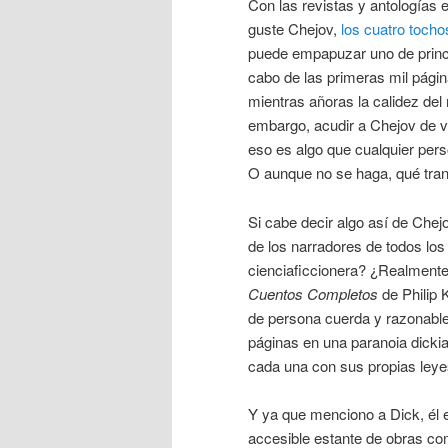
Con las revistas y antologías 
guste Chejov,
los cuatro toch
puede empapuzar uno de princip
cabo de las primeras mil pág
mientras añoras la calidez del 
embargo, acudir a Chejov de v
eso es algo que cualquier per
O aunque no se haga, qué tran
Si cabe decir algo así de Chejo
de los narradores de todos lo
cienciaficcionera? ¿Realmente 
Cuentos Completos
de Philip 
de persona cuerda y razonable
páginas en una paranoia dickia
cada una con sus propias leye
Y ya que menciono a Dick, él 
accesible estante de obras co