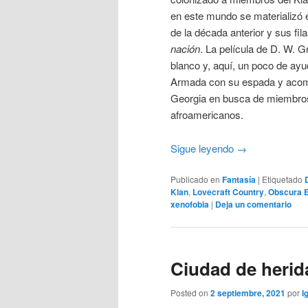
en este mundo se materializó e
de la década anterior y sus fil
nación
. La película de D. W. G
blanco y, aquí, un poco de ay
Armada con su espada y acom
Georgia en busca de miembros 
afroamericanos.
Sigue leyendo
→
Publicado en
Fantasía
|
Etiquetado
D
Klan
,
Lovecraft Country
,
Obscura E
xenofobia
|
Deja un comentario
Ciudad de herid
Posted on
2 septiembre, 2021
por
I