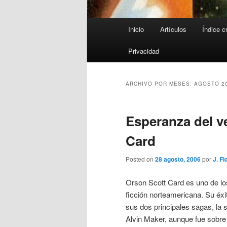
Menú
Inicio
Artículos
Índice c
principal
Privacidad
ARCHIVO POR MESES:
AGOSTO 2
Esperanza del v
Card
Posted on
28 agosto, 2006
por
J. Fi
Orson Scott Card es uno de los
ficción norteamericana. Su éx
sus dos principales sagas, la 
Alvin Maker, aunque fue sobre