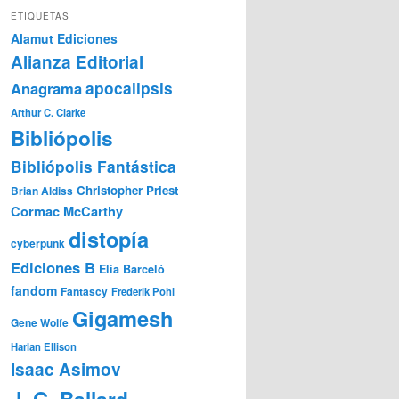
ETIQUETAS
Alamut Ediciones
Alianza Editorial
Anagrama
apocalipsis
Arthur C. Clarke
Bibliópolis
Bibliópolis Fantástica
Christopher Priest
Brian Aldiss
Cormac McCarthy
distopía
cyberpunk
Ediciones B
Elia Barceló
fandom
Fantascy
Frederik Pohl
Gigamesh
Gene Wolfe
Harlan Ellison
Isaac Asimov