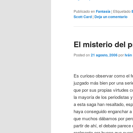
Publicado en
Fantasía
|
Etiquetado
Scott Card
|
Deja un comentario
El misterio del 
Posted on
21 agosto, 2006
por
Iván
Es curioso observar como el f
juzgado más bien por una serie
que por sus propias virtudes c
la mayoría de los periodistas 
a esta saga han resaltado, es
haya conseguido enganchar a l
que muchos dábamos por perdid
partir de ahí, el debate parece
realmente era bueno que nuest