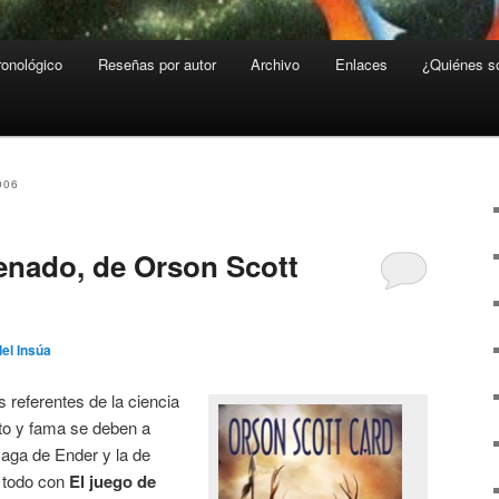
ronológico
Reseñas por autor
Archivo
Enlaces
¿Quiénes 
006
enado, de Orson Scott
del Insúa
 referentes de la ciencia
ito y fama se deben a
saga de Ender y la de
 todo con
El juego de