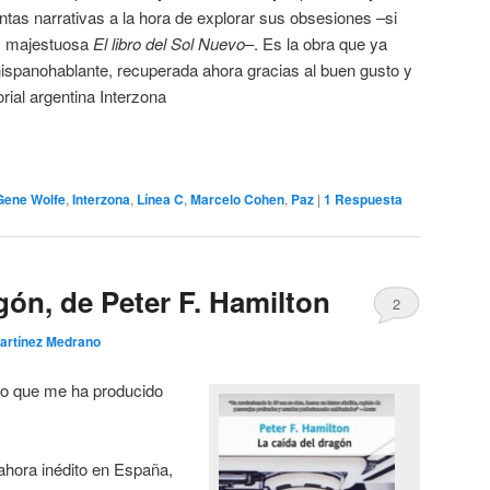
tas narrativas a la hora de explorar sus obsesiones –si
y majestuosa
El libro del Sol Nuevo
–. Es la obra que ya
 hispanohablante, recuperada ahora gracias al buen gusto y
orial argentina Interzona
Gene Wolfe
,
Interzona
,
Línea C
,
Marcelo Cohen
,
Paz
|
1
Respuesta
gón, de Peter F. Hamilton
2
artínez Medrano
ro que me ha producido
 ahora inédito en España,