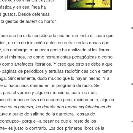
ntástica y en esa línea ha
os gustos. Desde defensas
sta gestos de auténtico horror.
ce que ha sido considerado una herramienta útil para que
itios, un rito de iniciación antes de entrar en las cosas que
Y, sin embargo, muy poca gente ha analizado si los libros
por sí mismos, no como herramientas pedagógicas o como
o como artefactos literarios. Y creo que esto se debe a que
páginas de periódicos y tertulias radiofónicas con el tema
saga. Sinceramente, dudo mucho que lo hayan hecho. Y a
ue oí hace unos meses en un programa de radio. Se
s para el verano y alguien menciono, para los más
 Todo el mundo estuvo de acuerdo pero, rápidamente, alguien
ueno es el primero, los demás son meras explotaciones de
tuve a punto de salirme de la carretera –cosas de
 conduzco– porque –a pesar de que el resto de los
te– es justo lo contrario. Los dos primeros libros de la