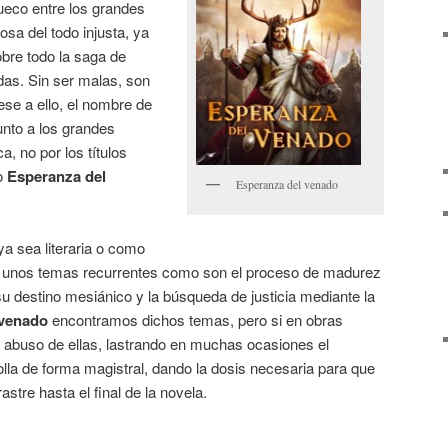
ueco entre los grandes
osa del todo injusta, ya
bre todo la saga de
as. Sin ser malas, son
se a ello, el nombre de
unto a los grandes
ca, no por los títulos
mo
Esperanza del
Esperanza del venado
ya sea literaria o como
e unos temas recurrentes como son el proceso de madurez
su destino mesiánico y la búsqueda de justicia mediante la
 venado
encontramos dichos temas, pero si en obras
n abuso de ellas, lastrando en muchas ocasiones el
rolla de forma magistral, dando la dosis necesaria para que
rastre hasta el final de la novela.