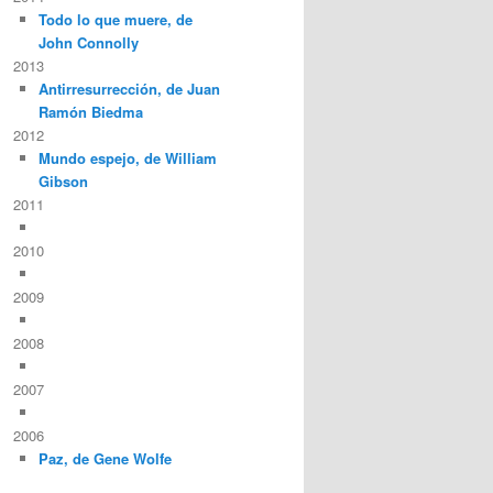
Todo lo que muere, de
John Connolly
2013
Antirresurrección, de Juan
Ramón Biedma
2012
Mundo espejo, de William
Gibson
2011
2010
2009
2008
2007
2006
Paz, de Gene Wolfe