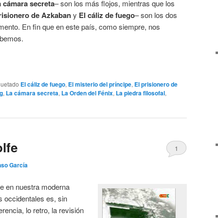
 cámara secreta
– son los más flojos, mientras que los
risionero de Azkaban
y
El cáliz de fuego
– son los dos
ento. En fin que en este país, como siempre, nos
abemos.
quetado
El cáliz de fuego
,
El misterio del príncipe
,
El prisionero de
ng
,
La cámara secreta
,
La Orden del Fénix
,
La piedra filosofal
,
lfe
1
nso García
te en nuestra moderna
 occidentales es, sin
rencia, lo retro, la revisión