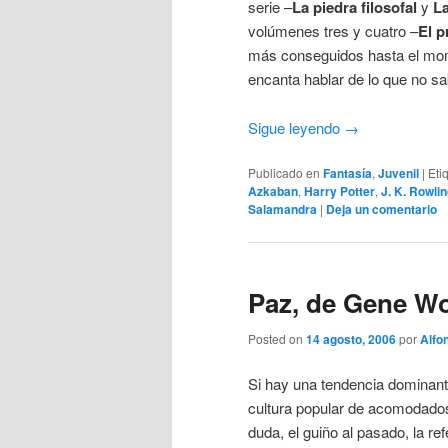
serie –
La piedra filosofal
y
La
volúmenes tres y cuatro –
El p
más conseguidos hasta el mom
encanta hablar de lo que no s
Sigue leyendo
→
Publicado en
Fantasía
,
Juvenil
|
Eti
Azkaban
,
Harry Potter
,
J. K. Rowli
Salamandra
|
Deja un comentario
Paz, de Gene Wo
Posted on
14 agosto, 2006
por
Alfo
Si hay una tendencia dominan
cultura popular de acomodados
duda, el guiño al pasado, la refe