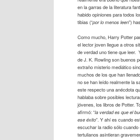
en la garras de la literatura fa
habido opiniones para todos l
tibias (“
por lo menos leen
”) ha
Como mucho, Harry Potter pare
el lector joven llegue a otros s
de verdad uno tiene que leer. 
de J. K. Rowling son buenos 
extraño misterio mediático sin
muchos de los que han llenado 
no se han leído realmente la 
este respecto una anécdota q
hablaba sobre posibles lectura
jóvenes, los libros de Potter.
afirmó: “
la verdad es que el b
ese éxito
”. Y ahí es cuando es
escuchar la radio sólo cuando
tertulianos asintieran gravemen