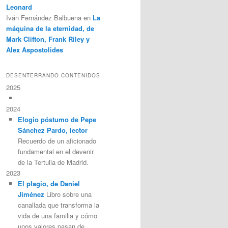
Leonard
Iván Fernández Balbuena
en
La
máquina de la eternidad, de
Mark Clifton, Frank Riley y
Alex Aspostolides
DESENTERRANDO CONTENIDOS
2025
2024
Elogio póstumo de Pepe
Sánchez Pardo, lector
Recuerdo de un aficionado
fundamental en el devenir
de la Tertulia de Madrid.
2023
El plagio, de Daniel
Jiménez
Libro sobre una
canallada que transforma la
vida de una familia y cómo
unos valores pasan de