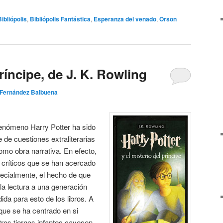
Bibliópolis
,
Bibliópolis Fantástica
,
Esperanza del venado
,
Orson
príncipe, de J. K. Rowling
 Fernández Balbuena
enómeno Harry Potter ha sido
 de cuestiones extraliterarias
omo obra narrativa. En efecto,
y críticos que se han acercado
pecialmente, el hecho de que
a lectura a una generación
a para esto de los libros. A
 que se ha centrado en si
ros tiernos infantes cayesen