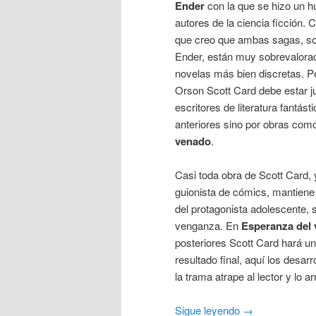
Ender
con la que se hizo un h
autores de la ciencia ficción. C
que creo que ambas sagas, so
Ender, están muy sobrevalorad
novelas más bien discretas. Pe
Orson Scott Card debe estar j
escritores de literatura fantásti
anteriores sino por obras co
venado
.
Casi toda obra de Scott Card, 
guionista de cómics, mantien
del protagonista adolescente, 
venganza. En
Esperanza del
posteriores Scott Card hará u
resultado final, aquí los desar
la trama atrape al lector y lo ar
Sigue leyendo
→