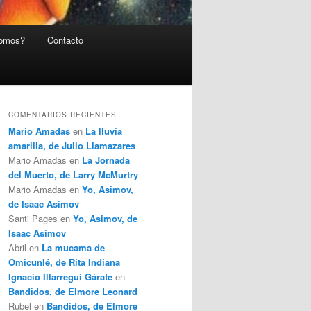
somos?
Contacto
COMENTARIOS RECIENTES
Mario Amadas
en
La lluvia
amarilla, de Julio Llamazares
Mario Amadas
en
La Jornada
del Muerto, de Larry McMurtry
Mario Amadas
en
Yo, Asimov,
de Isaac Asimov
Santi Pages
en
Yo, Asimov, de
Isaac Asimov
Abril
en
La mucama de
Omicunlé, de Rita Indiana
Ignacio Illarregui Gárate
en
Bandidos, de Elmore Leonard
Rubel
en
Bandidos, de Elmore