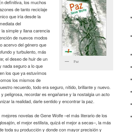
En definitiva, los muchos
razones de tanto reciclaje
nico que iría desde la
mediata del
 la simple y llana carencia
invención de nuevos modos
co acervo del género que
ofundo y turbulento, más
e; el deseo de huir de un
Paz
y nada seguro a lo que
s en los que ya estuvimos
 somos los mismos de
estro recuerdo, todo era seguro, nítido, brillante y nuevo.
 y peligrosa, recordar es engañarse y la nostalgia un acto
zar la realidad, darle sentido y encontrar la paz.
as mejores novelas de Gene Wolfe –el más literario de los
losajón, el mejor estilista, quizá el mejor a secas–, la más
l de toda su producción y donde con mayor precisión y