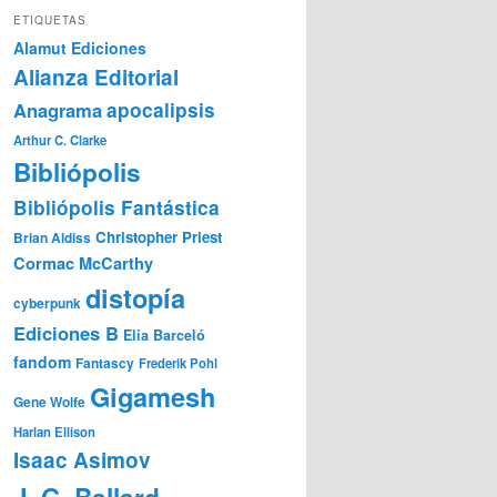
ETIQUETAS
Alamut Ediciones
Alianza Editorial
Anagrama
apocalipsis
Arthur C. Clarke
Bibliópolis
Bibliópolis Fantástica
Christopher Priest
Brian Aldiss
Cormac McCarthy
distopía
cyberpunk
Ediciones B
Elia Barceló
fandom
Fantascy
Frederik Pohl
Gigamesh
Gene Wolfe
Harlan Ellison
Isaac Asimov