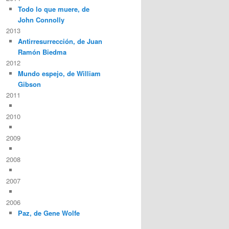
Todo lo que muere, de
John Connolly
2013
Antirresurrección, de Juan
Ramón Biedma
2012
Mundo espejo, de William
Gibson
2011
2010
2009
2008
2007
2006
Paz, de Gene Wolfe