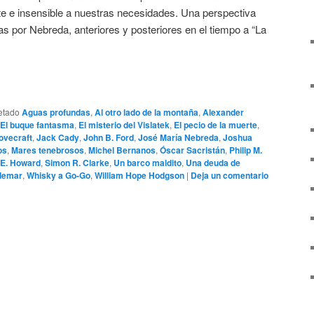
te e insensible a nuestras necesidades. Una perspectiva
as por Nebreda, anteriores y posteriores en el tiempo a “La
etado
Aguas profundas
,
Al otro lado de la montaña
,
Alexander
El buque fantasma
,
El misterio del Vislatek
,
El pecio de la muerte
,
Lovecraft
,
Jack Cady
,
John B. Ford
,
José María Nebreda
,
Joshua
os
,
Mares tenebrosos
,
Michel Bernanos
,
Óscar Sacristán
,
Philip M.
 E. Howard
,
Simon R. Clarke
,
Un barco maldito
,
Una deuda de
demar
,
Whisky a Go-Go
,
William Hope Hodgson
|
Deja un comentario