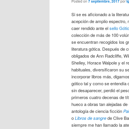
Posted on
7 septiembre, 2017
por
I
Si se es aficionado a la literat
acepción de amplio espectro, 
caer rendido ante el
sello Góti
colección de más de 100 volú
se encuentran recogidos los g
literatura gótica. Después de cu
obligados de Ann Radcliffe, Wi
Shelley, Horace Walpole y el 
habituales, diversificaron su s
incorporar libros más, digamos
gótico tal y como se entendía d
sin desaparecer, perdió el pes
primeros cuatro decenas de tít
hueco a obras tan alejadas de
antología de ciencia ficción
Pai
o
Libros de sangre
de Clive Ba
siempre me han llamado la aten