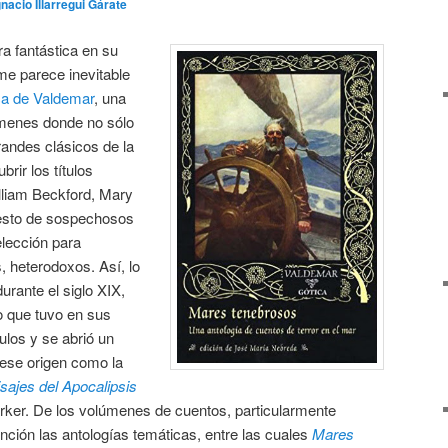
gnacio Illarregui Gárate
ura fantástica en su
me parece inevitable
ca de Valdemar
, una
menes donde no sólo
randes clásicos de la
brir los títulos
lliam Beckford, Mary
resto de sospechosos
elección para
, heterodoxos. Así, lo
urante el siglo XIX,
o que tuvo en sus
ulos y se abrió un
 ese origen como la
sajes del Apocalipsis
rker. De los volúmenes de cuentos, particularmente
ción las antologías temáticas, entre las cuales
Mares