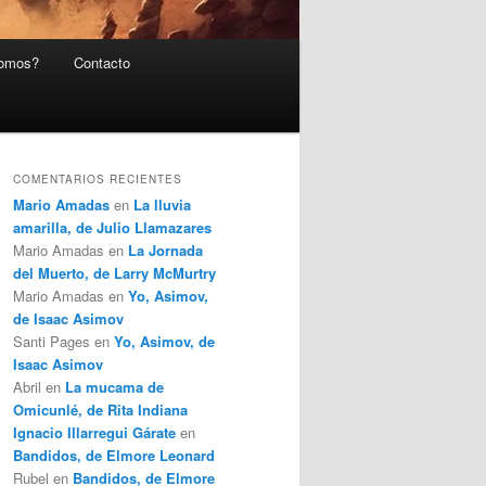
somos?
Contacto
COMENTARIOS RECIENTES
Mario Amadas
en
La lluvia
amarilla, de Julio Llamazares
Mario Amadas
en
La Jornada
del Muerto, de Larry McMurtry
Mario Amadas
en
Yo, Asimov,
de Isaac Asimov
Santi Pages
en
Yo, Asimov, de
Isaac Asimov
Abril
en
La mucama de
Omicunlé, de Rita Indiana
Ignacio Illarregui Gárate
en
Bandidos, de Elmore Leonard
Rubel
en
Bandidos, de Elmore