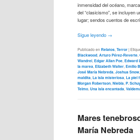
inmensidad del océano, marcan
del “clasicismo”, se incluyen 
lugar; sendos cuentos de escri
Sigue leyendo
→
Publicado en
Relatos
,
Terror
|
Etiqu
Blackwood
,
Arturo Pérez-Reverte
,
Wandrei
,
Edgar Allan Poe
,
Edward 
la marea
,
Elizabeth Walter
,
Emilio 
José María Nebreda
,
Joshua Snow
maldita
,
La isla misteriosa
,
La piel f
Morgan Robertson
,
Niebla
,
P. Schuy
Telmo
,
Una isla encantada
,
Valdem
Mares tenebroso
María Nebreda