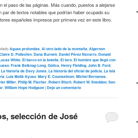
 el paso de las páginas. Más cuando, puestos a alejarse
un par de textos notables que podrían haber ocupado su
tores españoles impresos por primera vez en este libro.
etado
Aguas profundas
,
Al otro lado de la montaña
,
Algernon
Claire D. Pollexfen
,
Dana Burnett
,
Daniel Pérez Navarro
,
Donald
Lucas White
,
El barco en la botella
,
El faro
,
El hombre que llegó con
Bueso
,
Frank Belknap Long
,
Gótica
,
Henry Fielding
,
John B. Ford
,
,
La historia de Davy Jones
,
La historia del oficial de policía
,
La isla
ría
,
Luis Mollá Ayuso
,
Mary E. Counselman
,
Michel Bernanos
,
ler Miller
,
Philip M. Fischer
,
Robert Bloch
,
Robert W. Sneddon
,
San
ar
,
William Hope Hodgson
|
Deja un comentario
s, selección de José