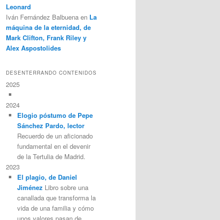
Leonard
Iván Fernández Balbuena
en
La
máquina de la eternidad, de
Mark Clifton, Frank Riley y
Alex Aspostolides
DESENTERRANDO CONTENIDOS
2025
2024
Elogio póstumo de Pepe
Sánchez Pardo, lector
Recuerdo de un aficionado
fundamental en el devenir
de la Tertulia de Madrid.
2023
El plagio, de Daniel
Jiménez
Libro sobre una
canallada que transforma la
vida de una familia y cómo
unos valores pasan de