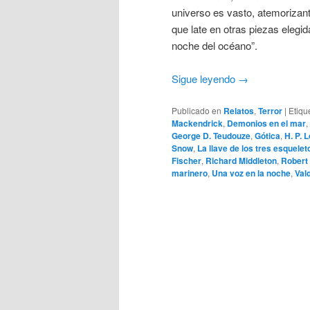
universo es vasto, atemorizan
que late en otras piezas elegid
noche del océano”.
Sigue leyendo
→
Publicado en
Relatos
,
Terror
|
Etiqu
Mackendrick
,
Demonios en el mar
,
George D. Teudouze
,
Gótica
,
H. P. 
Snow
,
La llave de los tres esquelet
Fischer
,
Richard Middleton
,
Robert
marinero
,
Una voz en la noche
,
Val