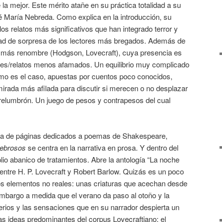
la mejor. Este mérito atañe en su práctica totalidad a su
é María Nebreda. Como explica en la introducción, su
los relatos más significativos que han integrado terror y
dad de sorpresa de los lectores más bregados. Además de
e más renombre (Hodgson, Lovecraft), cuya presencia es
ores/relatos menos afamados. Un equilibrio muy complicado
como es el caso, apuestas por cuentos poco conocidos,
irada más afilada para discutir si merecen o no desplazar
 relumbrón. Un juego de pesos y contrapesos del cual
na de páginas dedicados a poemas de Shakespeare,
ebrosos
se centra en la narrativa en prosa. Y dentro del
lio abanico de tratamientos. Abre la antología “La noche
entre H. P. Lovecraft y Robert Barlow. Quizás es un poco
 los elementos no reales: unas criaturas que acechan desde
bargo a medida que el verano da paso al otoño y la
terios y las sensaciones que en su narrador despierta un
as ideas predominantes del corpus Lovecraftiano: el