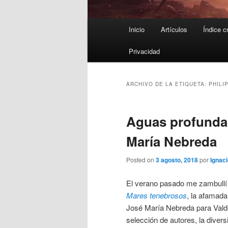
Menú
Inicio
Artículos
Índice c
principal
Privacidad
ARCHIVO DE LA ETIQUETA:
PHILI
Aguas profundas
María Nebreda
Posted on
3 agosto, 2018
por
Ignaci
El verano pasado me zambullí 
Mares tenebrosos
, la afamada
José María Nebreda para Vald
selección de autores, la diver