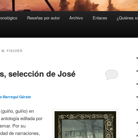
ronológico
Reseñas por autor
Archivo
Enlaces
¿Quiénes 
P M. FISCHER
, selección de José
o Illarregui Gárate
(guiño, guiño) en
 antología editada por
emar. Por su
sidad de narraciones,