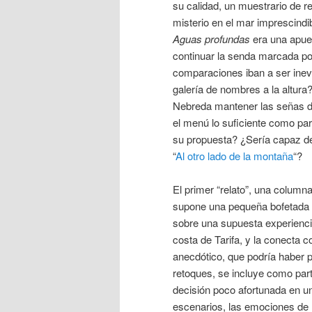
su calidad, un muestrario de re
misterio en el mar imprescindib
Aguas profundas
era una apues
continuar la senda marcada por 
comparaciones iban a ser inevi
galería de nombres a la altura
Nebreda mantener las señas de
el menú lo suficiente como par
su propuesta? ¿Sería capaz d
“
Al otro lado de la montaña
“?
El primer “relato”, una column
supone una pequeña bofetada en 
sobre una supuesta experienci
costa de Tarifa, y la conecta 
anecdótico, que podría haber
retoques, se incluye como part
decisión poco afortunada en un
escenarios, las emociones de l