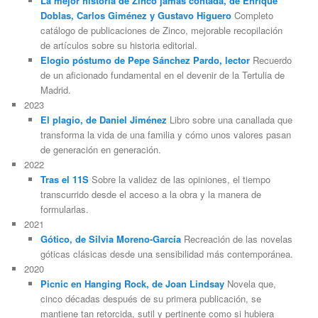
La mejor historia de Zinco jamás contada, de Enrique
Doblas, Carlos Giménez y Gustavo Higuero
Completo
catálogo de publicaciones de Zinco, mejorable recopilación
de artículos sobre su historia editorial.
Elogio póstumo de Pepe Sánchez Pardo, lector
Recuerdo
de un aficionado fundamental en el devenir de la Tertulia de
Madrid.
2023
El plagio, de Daniel Jiménez
Libro sobre una canallada que
transforma la vida de una familia y cómo unos valores pasan
de generación en generación.
2022
Tras el 11S
Sobre la validez de las opiniones, el tiempo
transcurrido desde el acceso a la obra y la manera de
formularlas.
2021
Gótico, de Silvia Moreno-García
Recreación de las novelas
góticas clásicas desde una sensibilidad más contemporánea.
2020
Picnic en Hanging Rock, de Joan Lindsay
Novela que,
cinco décadas después de su primera publicación, se
mantiene tan retorcida, sutil y pertinente como si hubiera