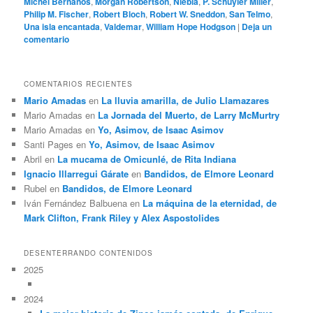
Michel Bernanos
,
Morgan Robertson
,
Niebla
,
P. Schuyler Miller
,
Philip M. Fischer
,
Robert Bloch
,
Robert W. Sneddon
,
San Telmo
,
Una isla encantada
,
Valdemar
,
William Hope Hodgson
|
Deja un
comentario
COMENTARIOS RECIENTES
Mario Amadas
en
La lluvia amarilla, de Julio Llamazares
Mario Amadas
en
La Jornada del Muerto, de Larry McMurtry
Mario Amadas
en
Yo, Asimov, de Isaac Asimov
Santi Pages
en
Yo, Asimov, de Isaac Asimov
Abril
en
La mucama de Omicunlé, de Rita Indiana
Ignacio Illarregui Gárate
en
Bandidos, de Elmore Leonard
Rubel
en
Bandidos, de Elmore Leonard
Iván Fernández Balbuena
en
La máquina de la eternidad, de
Mark Clifton, Frank Riley y Alex Aspostolides
DESENTERRANDO CONTENIDOS
2025
2024