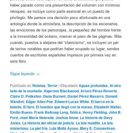
haber pasado como una presentación del volumen con mínimos
retoques, se incluye como parte esencial en un puesto de
privilegio. Me parece una decisión poco afortunada en una
antología donde la atmósfera, la descripción de los escenarios,
las emociones de los personajes, la pequeñez del hombre frente
a la inmensidad del océano, marcan el paso de las páginas. Más
cuando, puestos a alejarse del “clasicismo”, se incluyen un par
de textos notables que podrían haber ocupado su lugar; sendos
cuentos de escritores españoles impresos por primera vez en
este libro.
Sigue leyendo
→
Publicado en
Relatos
,
Terror
|
Etiquetado
Aguas profundas
,
Al otro
lado de la montaña
,
Algernon Blackwood
,
Arturo Pérez-Reverte
,
Claire D. Pollexfen
,
Dana Burnett
,
Daniel Pérez Navarro
,
Donald
Wandrei
,
Edgar Allan Poe
,
Edward Lucas White
,
El barco en la
botella
,
El faro
,
El hombre que llegó con la marea
,
Elizabeth Walter
,
Emilio Bueso
,
Frank Belknap Long
,
Gótica
,
Henry Fielding
,
John B.
Ford
,
José María Nebreda
,
Joshua Snow
,
La historia de Davy
Jones
,
La historia del oficial de policía
,
La isla maldita
,
La isla
misteriosa
,
La piel fría
,
Luis Mollá Ayuso
,
Mary E. Counselman
,