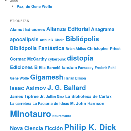
2006
Paz, de Gene Wolfe
ETIQUETAS
Alianza Editorial
Anagrama
Alamut Ediciones
Bibliópolis
apocalipsis
Arthur C. Clarke
Bibliópolis Fantástica
Christopher Priest
Brian Aldiss
distopía
Cormac McCarthy
cyberpunk
Ediciones B
fandom
Elia Barceló
Fantascy
Frederik Pohl
Gigamesh
Gene Wolfe
Harlan Ellison
J. G. Ballard
Isaac Asimov
James Tiptree Jr.
La Biblioteca de Carfax
Julián Díez
M. John Harrison
La carretera
La Factoría de Ideas
Minotauro
Neuromante
Philip K. Dick
Nova Ciencia Ficción