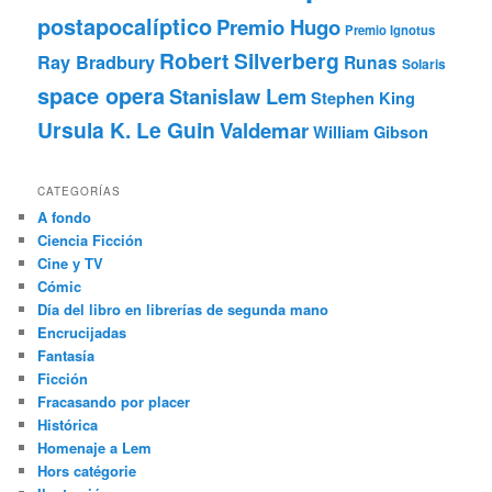
postapocalíptico
Premio Hugo
Premio Ignotus
Robert Silverberg
Ray Bradbury
Runas
Solaris
space opera
Stanislaw Lem
Stephen King
Ursula K. Le Guin
Valdemar
William Gibson
CATEGORÍAS
A fondo
Ciencia Ficción
Cine y TV
Cómic
Día del libro en librerías de segunda mano
Encrucijadas
Fantasía
Ficción
Fracasando por placer
Histórica
Homenaje a Lem
Hors catégorie