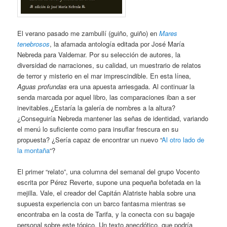
El verano pasado me zambullí (guiño, guiño) en
Mares
tenebrosos
, la afamada antología editada por José María
Nebreda para Valdemar. Por su selección de autores, la
diversidad de narraciones, su calidad, un muestrario de relatos
de terror y misterio en el mar imprescindible. En esta línea,
Aguas profundas
era una apuesta arriesgada. Al continuar la
senda marcada por aquel libro, las comparaciones iban a ser
inevitables.¿Estaría la galería de nombres a la altura?
¿Conseguiría Nebreda mantener las señas de identidad, variando
el menú lo suficiente como para insuflar frescura en su
propuesta? ¿Sería capaz de encontrar un nuevo “
Al otro lado de
la montaña
“?
El primer “relato”, una columna del semanal del grupo Vocento
escrita por Pérez Reverte, supone una pequeña bofetada en la
mejilla. Vale, el creador del Capitán Alatriste habla sobre una
supuesta experiencia con un barco fantasma mientras se
encontraba en la costa de Tarifa, y la conecta con su bagaje
personal sobre este tópico. Un texto anecdótico, que podría