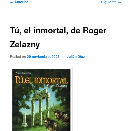
Navegación
←
Anterior
Siguiente
→
de
entradas
Tú, el inmortal, de Roger
Zelazny
Posted on
20 noviembre, 2023
por
Julián Díez