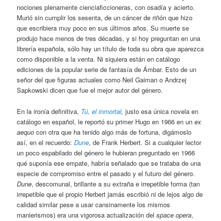
nociones plenamente cienciaficcioneras, con osadía y acierto.
Murió sin cumplir los sesenta, de un cáncer de riñón que hizo
que escribiera muy poco en sus últimos años. Su muerte se
produjo hace menos de tres décadas, y si hoy preguntan en una
librería española, sólo hay un título de toda su obra que aparezca
como disponible a la venta. Ni siquiera están en catálogo
ediciones de la popular serie de fantasía de Ámbar. Esto de un
señor del que figuras actuales como Neil Gaiman o Andrzej
Sapkowski dicen que fue el mejor autor del género.
En la ironía definitiva,
Tú, el inmortal
,
justo esa única novela en
catálogo en español, le reportó su primer Hugo en 1966 en un
ex
aequo
con otra que ha tenido algo más de fortuna, digámoslo
así, en el recuerdo:
Dune
, de Frank Herbert. Si a cualquier lector
un poco espabilado del género le hubieran preguntado en 1966
qué suponía ese empate, habría señalado que se trataba de una
especie de compromiso entre el pasado y el futuro del género.
Dune
, descomunal, brillante a su extraña e irrepetible forma (tan
irrepetible que el propio Herbert jamás escribió ni de lejos algo de
calidad similar pese a usar cansinamente los mismos
manierismos) era una vigorosa actualización del
space opera
,