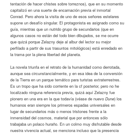
tentación de hacer chistes sobre torreznos), que en su momento
capitalizó en una suerte de encarnación previa el inmortal
Conrad. Pero ahora la visita de uno de esos señores estelares
supone un desafío singular. El protagonista es asignado como su
guía, mientras que un nutrido grupo de secundarios (que en
algunos casos no están del todo bien dibujados, se me ocurre
que quizá porque Zelazny deje al albur del lector su mejor
perfilado a partir de sus trasuntos mitológicos) está enredado en
la trama por la plena libertad del planeta.
La novela triunfa en el retrato de la humanidad como derrotada,
aunque sea circunstancialmente, y en esa idea de la conversión
de la Tierra en un parque temático para turistas extraterrestres.
Es un tropo que ha sido corriente en la cf posterior, pero no he
localizado ninguna referencia previa, quizá aquí Zelazny fue
pionero en una era en la que todavía (véase de nuevo
Dune
) los
humanos eran siempre los primeros espadas universales en
lugar de secundarios más o menos tristones frente a la
inmensidad del cosmos, material que por entonces sólo
trabajaba un polaco huraño. En un colmo muy disfrutable desde
nuestra vivencia actual, se menciona incluso que la presencia