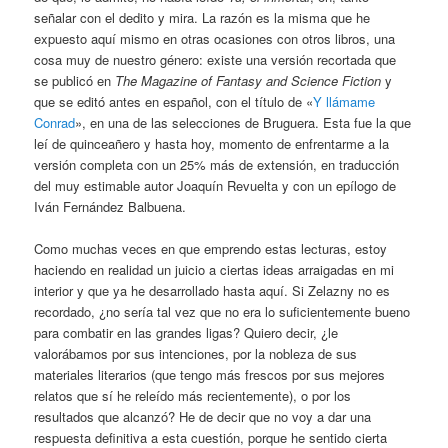
señalar con el dedito y mira. La razón es la misma que he
expuesto aquí mismo en otras ocasiones con otros libros, una
cosa muy de nuestro género: existe una versión recortada que
se publicó en
The Magazine of Fantasy and Science Fiction
y
que se editó antes en español, con el título de «
Y llámame
Conrad
», en una de las selecciones de Bruguera. Esta fue la que
leí de quinceañero y hasta hoy, momento de enfrentarme a la
versión completa con un 25% más de extensión, en traducción
del muy estimable autor Joaquín Revuelta y con un epílogo de
Iván Fernández Balbuena.
Como muchas veces en que emprendo estas lecturas, estoy
haciendo en realidad un juicio a ciertas ideas arraigadas en mi
interior y que ya he desarrollado hasta aquí. Si Zelazny no es
recordado, ¿no sería tal vez que no era lo suficientemente bueno
para combatir en las grandes ligas? Quiero decir, ¿le
valorábamos por sus intenciones, por la nobleza de sus
materiales literarios (que tengo más frescos por sus mejores
relatos que sí he releído más recientemente), o por los
resultados que alcanzó? He de decir que no voy a dar una
respuesta definitiva a esta cuestión, porque he sentido cierta