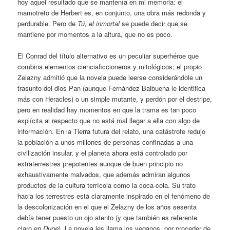
hoy aquel resultado que se mantenía en mi memoria: el
mamotreto de Herbert es, en conjunto, una obra más redonda y
perdurable. Pero de
Tú, el inmortal
se puede decir que se
mantiene por momentos a la altura, que no es poco.
El Conrad del título alternativo es un peculiar superhéroe que
combina elementos cienciaficcioneros y mitológicos; el propio
Zelazny admitió que la novela puede leerse considerándole un
trasunto del dios Pan (aunque Fernández Balbuena le identifica
más con Heracles) o un simple mutante, y perdón por el destripe,
pero en realidad hay momentos en que la trama es tan poco
explícita al respecto que no está mal llegar a ella con algo de
información. En la Tierra futura del relato, una catástrofe redujo
la población a unos millones de personas confinadas a una
civilización insular, y el planeta ahora está controlado por
extraterrestres prepotentes aunque de buen principio no
exhaustivamente malvados, que además admiran algunos
productos de la cultura terrícola como la coca-cola. Su trato
hacia los terrestres está claramente inspirado en el fenómeno de
la descolonización en el que el Zelazny de los años sesenta
debía tener puesto un ojo atento (y que también es referente
claro en
Dune
). La novela les llama los veganos, por proceder de