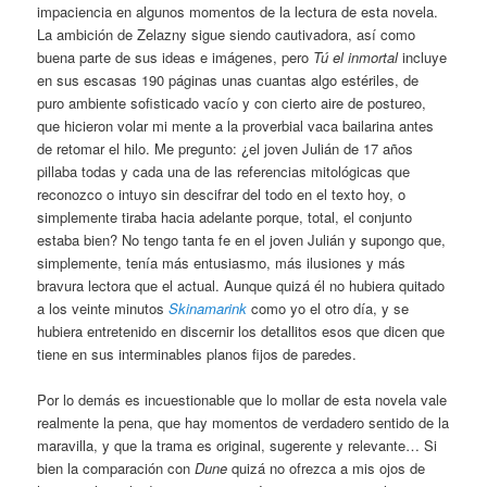
impaciencia en algunos momentos de la lectura de esta novela.
La ambición de Zelazny sigue siendo cautivadora, así como
buena parte de sus ideas e imágenes, pero
Tú el inmortal
incluye
en sus escasas 190 páginas unas cuantas algo estériles, de
puro ambiente sofisticado vacío y con cierto aire de postureo,
que hicieron volar mi mente a la proverbial vaca bailarina antes
de retomar el hilo. Me pregunto: ¿el joven Julián de 17 años
pillaba todas y cada una de las referencias mitológicas que
reconozco o intuyo sin descifrar del todo en el texto hoy, o
simplemente tiraba hacia adelante porque, total, el conjunto
estaba bien? No tengo tanta fe en el joven Julián y supongo que,
simplemente, tenía más entusiasmo, más ilusiones y más
bravura lectora que el actual. Aunque quizá él no hubiera quitado
a los veinte minutos
Skinamarink
como yo el otro día, y se
hubiera entretenido en discernir los detallitos esos que dicen que
tiene en sus interminables planos fijos de paredes.
Por lo demás es incuestionable que lo mollar de esta novela vale
realmente la pena, que hay momentos de verdadero sentido de la
maravilla, y que la trama es original, sugerente y relevante… Si
bien la comparación con
Dune
quizá no ofrezca a mis ojos de