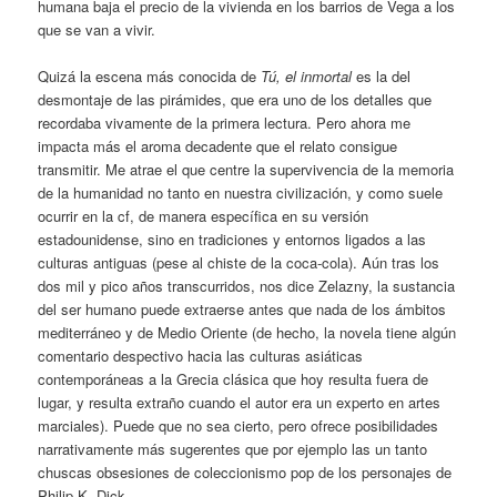
humana baja el precio de la vivienda en los barrios de Vega a los
que se van a vivir.
Quizá la escena más conocida de
Tú, el inmortal
es la del
desmontaje de las pirámides, que era uno de los detalles que
recordaba vivamente de la primera lectura. Pero ahora me
impacta más el aroma decadente que el relato consigue
transmitir. Me atrae el que centre la supervivencia de la memoria
de la humanidad no tanto en nuestra civilización, y como suele
ocurrir en la cf, de manera específica en su versión
estadounidense, sino en tradiciones y entornos ligados a las
culturas antiguas (pese al chiste de la coca-cola). Aún tras los
dos mil y pico años transcurridos, nos dice Zelazny, la sustancia
del ser humano puede extraerse antes que nada de los ámbitos
mediterráneo y de Medio Oriente (de hecho, la novela tiene algún
comentario despectivo hacia las culturas asiáticas
contemporáneas a la Grecia clásica que hoy resulta fuera de
lugar, y resulta extraño cuando el autor era un experto en artes
marciales). Puede que no sea cierto, pero ofrece posibilidades
narrativamente más sugerentes que por ejemplo las un tanto
chuscas obsesiones de coleccionismo pop de los personajes de
Philip K. Dick.