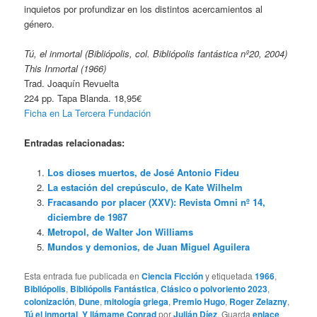
inquietos por profundizar en los distintos acercamientos al
género.
Tú, el inmortal (Bibliópolis, col. Bibliópolis fantástica nº20, 2004)
This Inmortal (1966)
Trad. Joaquín Revuelta
224 pp. Tapa Blanda. 18,95€
Ficha en La Tercera Fundación
Entradas relacionadas:
Los dioses muertos, de José Antonio Fideu
La estación del crepúsculo, de Kate Wilhelm
Fracasando por placer (XXV): Revista Omni nº 14,
diciembre de 1987
Metropol, de Walter Jon Williams
Mundos y demonios, de Juan Miguel Aguilera
Esta entrada fue publicada en
Ciencia Ficción
y etiquetada
1966
,
Bibliópolis
,
Bibliópolis Fantástica
,
Clásico o polvoriento 2023
,
colonización
,
Dune
,
mitología griega
,
Premio Hugo
,
Roger Zelazny
,
Tú el inmortal
,
Y llámame Conrad
por
Julián Díez
. Guarda
enlace