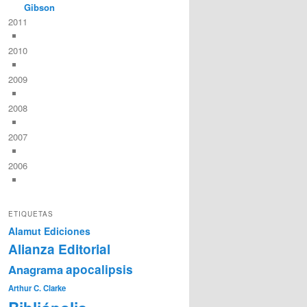
Gibson
2011
2010
2009
2008
2007
2006
ETIQUETAS
Alamut Ediciones
Alianza Editorial
Anagrama
apocalipsis
Arthur C. Clarke