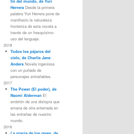
fin del mundo, de Yuri
Herrera
Desde la primera
palabra Yuri Herrera pone de
manifiesto la naturaleza
fronteriza de esta novela a
través de un fresquísimo
uso del lenguaje.
2018
Todos los pájaros del
cielo, de Charlie Jane
Anders
Novela ingeniosa
con un puñado de
personajes entrañables.
2017
The Power (El poder), de
Naomi Alderman
El
embrión de una distopía que
emana de otra enterrada en
las entrañas de nuestro
mundo.
2016
La gracia de los reyes, de