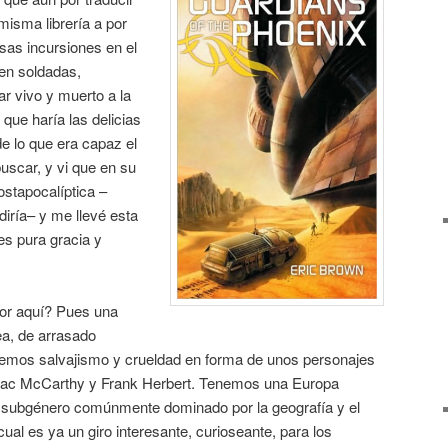
 misma librería a por
sas incursiones en el
bien soldadas,
ar vivo y muerto a la
que haría las delicias
de lo que era capaz el
uscar, y vi que en su
ostapocalíptica –
diría– y me llevé esta
s pura gracia y
or aquí? Pues una
ea, de arrasado
 vemos salvajismo y crueldad en forma de unos personajes
ormac McCarthy y Frank Herbert. Tenemos una Europa
n subgénero comúnmente dominado por la geografía y el
ual es ya un giro interesante, curioseante, para los