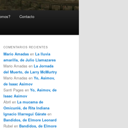
somos?
Contacto
COMENTARIOS RECIENTES
Mario Amadas
en
La lluvia
amarilla, de Julio Llamazares
Mario Amadas
en
La Jornada
del Muerto, de Larry McMurtry
Mario Amadas
en
Yo, Asimov,
de Isaac Asimov
Santi Pages
en
Yo, Asimov, de
Isaac Asimov
Abril
en
La mucama de
Omicunlé, de Rita Indiana
Ignacio Illarregui Gárate
en
Bandidos, de Elmore Leonard
Rubel
en
Bandidos, de Elmore