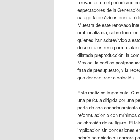
relevantes en el periodismo cul
espectadores de la Generació
categoría de ávidos consumido
Muestra de este renovado inter
oral focalizada, sobre todo, en
quienes han sobrevivido a est
desde su estreno para relatar 
dilatada preproducción, la com
México, la caótica postproducc
falta de presupuesto, y la rece
que desean traer a colación.
Este matiz es importante. Cua
una película dirigida por una 
parte de ese encadenamiento d
reformulación o con mínimos c
celebración de su figura. El t
implicación sin concesiones en
habría cambiado su carrera pos