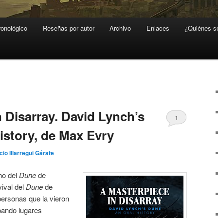
ronológico
Reseñas por autor
Archivo
Enlaces
¿Quiénes 
 Disarray. David Lynch’s
1
istory, de Max Evry
cio Illarregui Gárate
eno del
Dune
de
vival del
Dune
de
ersonas que la vieron
pando lugares