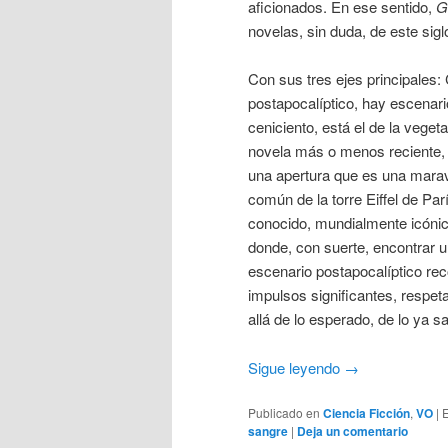
aficionados. En ese sentido,
G
novelas, sin duda, de este sig
Con sus tres ejes principales: 
postapocalíptico, hay escenari
ceniciento, está el de la veget
novela más o menos reciente, e
una apertura que es una maravi
común de la torre Eiffel de Par
conocido, mundialmente icónico
donde, con suerte, encontrar u
escenario postapocalíptico reco
impulsos significantes, respeta
allá de lo esperado, de lo ya 
Sigue leyendo
→
Publicado en
Ciencia Ficción
,
VO
|
E
sangre
|
Deja un comentario