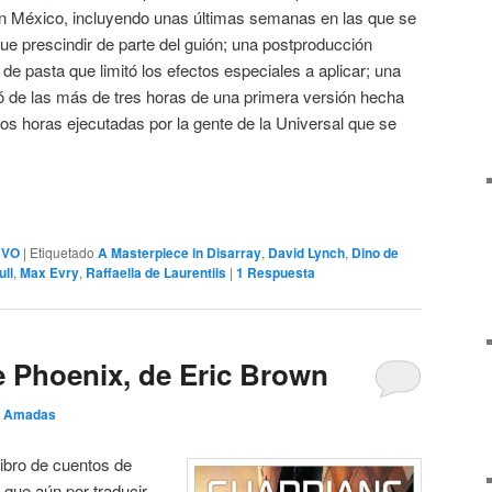
 en México, incluyendo unas últimas semanas en las que se
e prescindir de parte del guión; una postproducción
de pasta que limitó los efectos especiales a aplicar; una
 de las más de tres horas de una primera versión hecha
os horas ejecutadas por la gente de la Universal que se
,
VO
|
Etiquetado
A Masterpiece in Disarray
,
David Lynch
,
Dino de
ull
,
Max Evry
,
Raffaella de Laurentiis
|
1
Respuesta
e Phoenix, de Eric Brown
o Amadas
ibro de cuentos de
o que aún por traducir