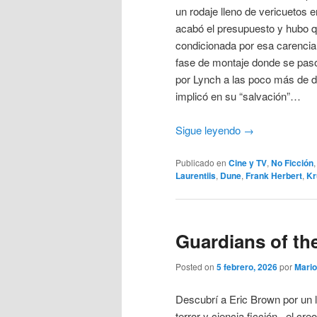
un rodaje lleno de vericuetos
acabó el presupuesto y hubo qu
condicionada por esa carencia 
fase de montaje donde se pasó
por Lynch a las poco más de d
implicó en su “salvación”…
Sigue leyendo
→
Publicado en
Cine y TV
,
No Ficción
Laurentiis
,
Dune
,
Frank Herbert
,
Kr
Guardians of th
Posted on
5 febrero, 2026
por
Mari
Descubrí a Eric Brown por un l
terror y ciencia ficción –el cre