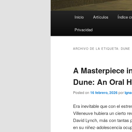
Menú
Inicio
Artículos
Índice c
principal
Privacidad
ARCHIVO DE LA ETIQUETA:
DUNE
A Masterpiece in
Dune: An Oral H
Posted on
16 febrero, 2026
por
Igna
Era inevitable que con el estr
Villeneuve hubiera un cierto re
David Lynch, más con tantas p
en su niñez-adolescencia ocu