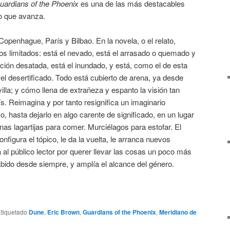
uardians of the Phoenix
es una de las más destacables
lo que avanza.
Copenhague, París y Bilbao. En la novela, o el relato,
os limitados: está el nevado, está el arrasado o quemado y
ación desatada, está el inundado, y está, como el de esta
l desertificado. Todo está cubierto de arena, ya desde
lla; y cómo llena de extrañeza y espanto la visión tan
ís. Reimagina y por tanto resignifica un imaginario
, hasta dejarlo en algo carente de significado, en un lugar
nas lagartijas para comer. Murciélagos para estofar. El
nfigura el tópico, le da la vuelta, le arranca nuevos
 al público lector por querer llevar las cosas un poco más
sabido desde siempre, y amplía el alcance del género.
tiquetado
Dune
,
Eric Brown
,
Guardians of the Phoenix
,
Meridiano de