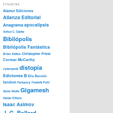
ETIQUETAS
Alamut Ediciones
Alianza Editorial
Anagrama
apocalipsis
Arthur C. Clarke
Bibliópolis
Bibliópolis Fantástica
Christopher Priest
Brian Aldiss
Cormac McCarthy
distopía
cyberpunk
Ediciones B
Elia Barceló
fandom
Fantascy
Frederik Pohl
Gigamesh
Gene Wolfe
Harlan Ellison
Isaac Asimov
J. G. Ballard