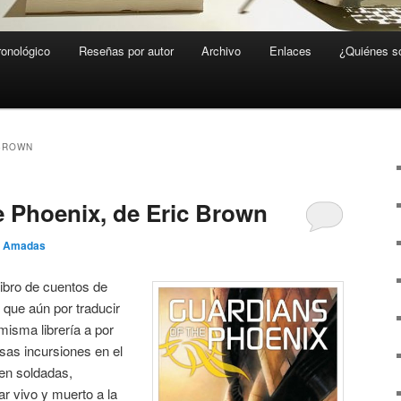
ronológico
Reseñas por autor
Archivo
Enlaces
¿Quiénes 
BROWN
e Phoenix, de Eric Brown
o Amadas
ibro de cuentos de
o que aún por traducir
 misma librería a por
sas incursiones en el
bien soldadas,
ar vivo y muerto a la