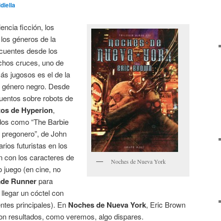
diella
iencia ficción, los
 los géneros de la
recuentes desde los
ichos cruces, uno de
ás jugosos es el de la
o el género negro. Desde
uentos sobre robots de
os de Hyperion
,
ndos como “The Barbie
l pregonero”, de John
rios futuristas en los
n con los caracteres de
Noches de Nueva York
 juego (en cine, no
ade Runner
para
legar un cóctel con
ntes principales). En
Noches de Nueva York
, Eric Brown
con resultados, como veremos, algo dispares.