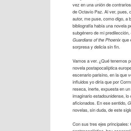
vez en una unión de contrarios 
de Octavio Paz. Al ver, pues, 
autor, me puse, como digo, a b
bibliografía había una novela p
subgénero de mi predilección, 
Guardians of the Phoenix
que e
sorpresa y delicia sin fin.
Vamos a ver. ¿Qué tenemos p
novela postapocalíptica europ
escenario parisino, en la que
influidos yo diría que por C
reseca, inerte, expuesta en u
imaginario estadounidense, lo c
aficionados. En ese sentido,
G
novelas, sin duda, de este sig
Con sus tres ejes principales: 
postapocalíptico, hay escenari