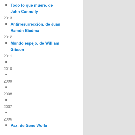
Todo lo que muere, de
John Connolly
2013
Antirresurrección, de Juan
Ramón Biedma
2012
Mundo espejo, de William
Gibson
2011
2010
2009
2008
2007
2006
Paz, de Gene Wolfe