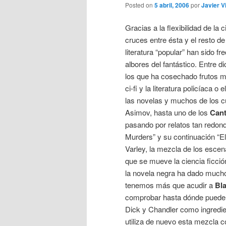
Posted on
5 abril, 2006
por
Javier Vi
Gracias a la flexibilidad de la c
cruces entre ésta y el resto de
literatura “popular” han sido f
albores del fantástico. Entre d
los que ha cosechado frutos m
ci-fi y la literatura policíaca 
las novelas y muchos de los c
Asimov, hasta uno de los
Cant
pasando por relatos tan redo
Murders” y su continuación “E
Varley, la mezcla de los escena
que se mueve la ciencia ficció
la novela negra ha dado mucho
tenemos más que acudir a
Bl
comprobar hasta dónde puede l
Dick y Chandler como ingredie
utiliza de nuevo esta mezcla 