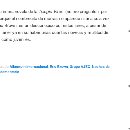
primera novela de la
Trilogía Virex
(no me pregunten por
o, porque el nombrecito de marras no aparece ni una sola vez
Eric Brown, es un desconocido por estos lares, a pesar de
 tener ya en su haber unas cuantas novelas y multitud de
ón como juveniles.
uetado
Albemuth Internacional
,
Eric Brown
,
Grupo AJEC
,
Noches de
 comentario