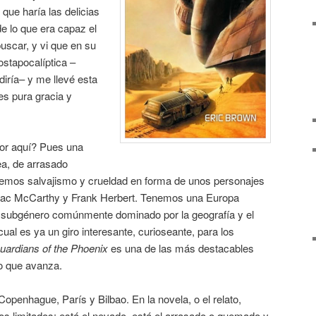
que haría las delicias
de lo que era capaz el
uscar, y vi que en su
ostapocalíptica –
diría– y me llevé esta
s pura gracia y
or aquí? Pues una
ea, de arrasado
 vemos salvajismo y crueldad en forma de unos personajes
ormac McCarthy y Frank Herbert. Tenemos una Europa
n subgénero comúnmente dominado por la geografía y el
ual es ya un giro interesante, curioseante, para los
uardians of the Phoenix
es una de las más destacables
lo que avanza.
Copenhague, París y Bilbao. En la novela, o el relato,
os limitados: está el nevado, está el arrasado o quemado y