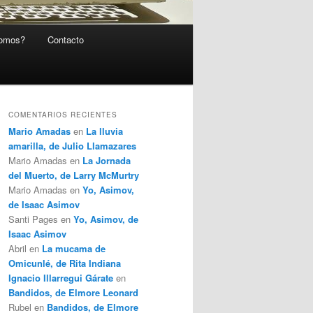
somos?
Contacto
COMENTARIOS RECIENTES
Mario Amadas
en
La lluvia
amarilla, de Julio Llamazares
Mario Amadas
en
La Jornada
del Muerto, de Larry McMurtry
Mario Amadas
en
Yo, Asimov,
de Isaac Asimov
Santi Pages
en
Yo, Asimov, de
Isaac Asimov
Abril
en
La mucama de
Omicunlé, de Rita Indiana
Ignacio Illarregui Gárate
en
Bandidos, de Elmore Leonard
Rubel
en
Bandidos, de Elmore