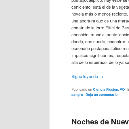
ceniciento, está el de la veget
novela más o menos reciente, e
una apertura que es una maravi
común de la torre Eiffel de Par
conocido, mundialmente icónico
donde, con suerte, encontrar u
escenario postapocalíptico reco
impulsos significantes, respeta
allá de lo esperado, de lo ya 
Sigue leyendo
→
Publicado en
Ciencia Ficción
,
VO
|
E
sangre
|
Deja un comentario
Noches de Nueva