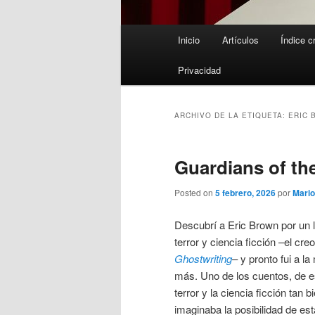
Menú
Inicio
Artículos
Índice c
principal
Privacidad
ARCHIVO DE LA ETIQUETA:
ERIC 
Guardians of th
Posted on
5 febrero, 2026
por
Mari
Descubrí a Eric Brown por un l
terror y ciencia ficción –el cre
Ghostwriting
– y pronto fui a la
más. Uno de los cuentos, de e
terror y la ciencia ficción tan 
imaginaba la posibilidad de est