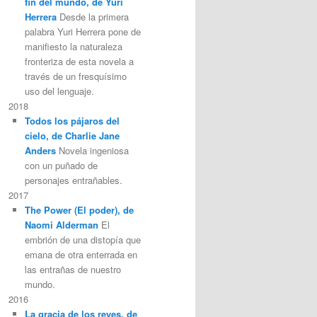
fin del mundo, de Yuri
Herrera
Desde la primera
palabra Yuri Herrera pone de
manifiesto la naturaleza
fronteriza de esta novela a
través de un fresquísimo
uso del lenguaje.
2018
Todos los pájaros del
cielo, de Charlie Jane
Anders
Novela ingeniosa
con un puñado de
personajes entrañables.
2017
The Power (El poder), de
Naomi Alderman
El
embrión de una distopía que
emana de otra enterrada en
las entrañas de nuestro
mundo.
2016
La gracia de los reyes, de