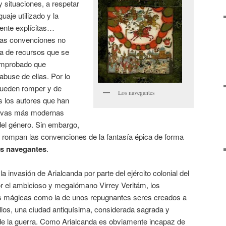
y situaciones, a respetar
uaje utilizado y la
ente explícitas…
tas convenciones no
ta de recursos que se
omprobado que
buse de ellas. Por lo
pueden romper y de
Los navegantes
 los autores que han
tivas más modernas
del género. Sin embargo,
rompan las convenciones de la fantasía épica de forma
s navegantes
.
la invasión de Arialcanda por parte del ejército colonial del
por el ambicioso y megalómano Virrey Veritám, los
as mágicas como la de unos repugnantes seres creados a
ellos, una ciudad antiquísima, considerada sagrada y
e la guerra. Como Arialcanda es obviamente incapaz de