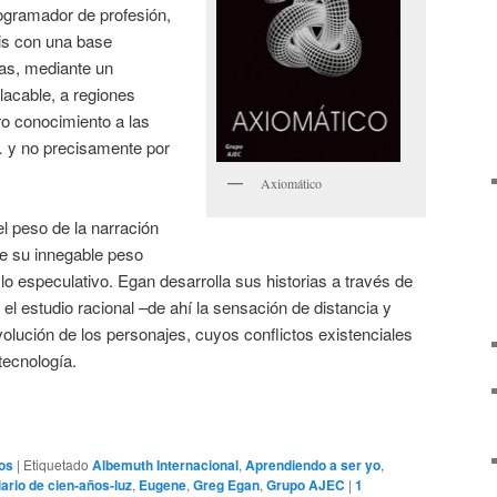
ogramador de profesión,
sis con una base
las, mediante un
placable, a regiones
ro conocimiento a las
… y no precisamente por
Axiomático
el peso de la narración
de su innegable peso
 lo especulativo. Egan desarrolla sus historias a través de
el estudio racional –de ahí la sensación de distancia y
volución de los personajes, cuyos conflictos existenciales
tecnología.
os
|
Etiquetado
Albemuth Internacional
,
Aprendiendo a ser yo
,
iario de cien-años-luz
,
Eugene
,
Greg Egan
,
Grupo AJEC
|
1