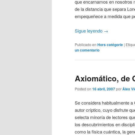
que encarnamos en nosotros m
de la distancia que separa Lon
empequeñece a medida que perc
Sigue leyendo
→
Publicado en
Hors catégorie
|
Etiqu
un comentario
Axiomático, de 
Posted on
16 abril, 2007
por
Álex Vi
Se considera habitualmente 
autor críptico, cuyo disfrute q
selecta minoría de lectores qu
los descubrimientos en discipl
como la física cuántica, la gené