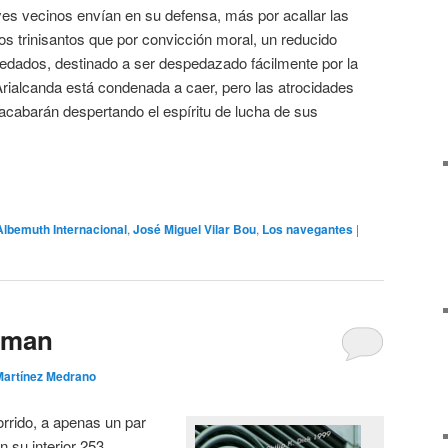
yes vecinos envían en su defensa, más por acallar las
los trinisantos que por convicción moral, un reducido
redados, destinado a ser despedazado fácilmente por la
Arialcanda está condenada a caer, pero las atrocidades
acabarán despertando el espíritu de lucha de sus
Albemuth Internacional
,
José Miguel Vilar Bou
,
Los navegantes
|
yman
Martínez Medrano
orrido, a apenas un par
n su interior 253