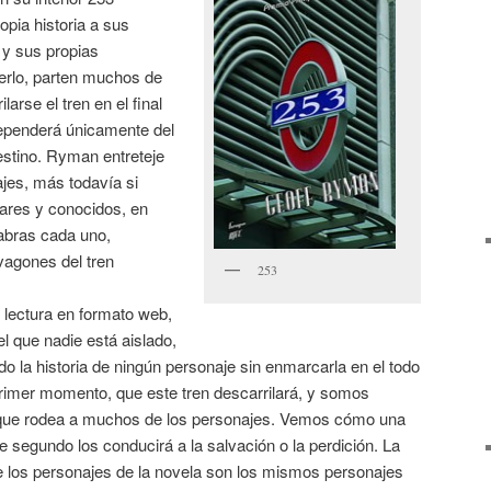
opia historia a sus
 y sus propias
erlo, parten muchos de
larse el tren en el final
dependerá únicamente del
destino. Ryman entreteje
jes, más todavía si
ares y conocidos, en
abras cada uno,
 vagones del tren
253
u lectura en formato web,
l que nadie está aislado,
do la historia de ningún personaje sin enmarcarla en el todo
rimer momento, que este tren descarrilará, y somos
a que rodea a muchos de los personajes. Vemos cómo una
segundo los conducirá a la salvación o la perdición. La
ue los personajes de la novela son los mismos personajes