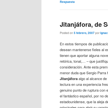
Respuesta
Jitanjáfora, de 
Posted on
5 febrero, 2007
por
Ignac
En estos tiempos de publicació
desean mantenerse fieles al es
tienen que aportar alguna nove
retórica, tonal,… – que justifi
consideración. Ante esta prem
menor duda que Sergio Parra 
Jitanjáfora
algo al alcance de
lectura en una experiencia fre
genuino punto de ruptura con 
el fantástico español, por no d
estadounidense, que la aleja d
principales para abrir su propi