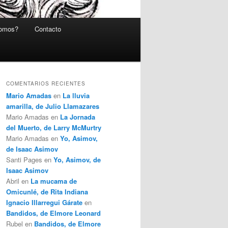
somos?
Contacto
COMENTARIOS RECIENTES
Mario Amadas
en
La lluvia
amarilla, de Julio Llamazares
Mario Amadas
en
La Jornada
del Muerto, de Larry McMurtry
Mario Amadas
en
Yo, Asimov,
de Isaac Asimov
Santi Pages
en
Yo, Asimov, de
Isaac Asimov
Abril
en
La mucama de
Omicunlé, de Rita Indiana
Ignacio Illarregui Gárate
en
Bandidos, de Elmore Leonard
Rubel
en
Bandidos, de Elmore