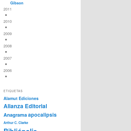
Gibson
2011
2010
2009
2008
2007
2006
ETIQUETAS
Alamut Ediciones
Alianza Editorial
Anagrama
apocalipsis
Arthur C. Clarke