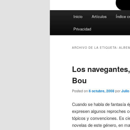
Menú
Inicio
Artículos
Índice c
principal
Privacidad
ARCHIVO DE LA ETIQUETA:
ALBEM
Los navegantes,
Bou
Posted on
6 octubre, 2008
por
Julio
Cuando se habla de fantasía é
expresen algunos reproches c
tópicos y convenciones. Es ci
novelas de este género, en m