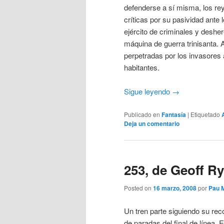
defenderse a sí misma, los re
críticas por su pasividad ante 
ejército de criminales y deshe
máquina de guerra trinisanta. 
perpetradas por los invasores 
habitantes.
Sigue leyendo
→
Publicado en
Fantasía
|
Etiquetado
Deja un comentario
253, de Geoff R
Posted on
16 marzo, 2008
por
Pau 
Un tren parte siguiendo su rec
de paradas del final de línea. E