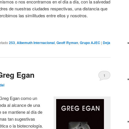
ismos o nos encontramos en el día a día, con la salvedad
dres de nuestras ciudades respectivas, una distancia que
ibimos las similitudes entre ellos y nosotros.
etado
253
,
Albemuth Internacional
,
Geoff Ryman
,
Grupo AJEC
|
Deja
Greg Egan
1
dal
a Greg Egan como un
ueda al alcance de una
e se mantiene al día de
inas tan sugestivas
tica o la biotecnología.