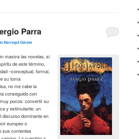
Sergio Parra
io Illarregui Gárate
n masiva las novelas, si
píritu de este término,
dad –conceptual, formal,
que su toma
isa, no me cabe la
ha conseguido con
 muy pocos: convertir su
sca y estimulante; un
el discurso dominante en
ecir europeo o
e sus corrientes
o camino. La cuestión a