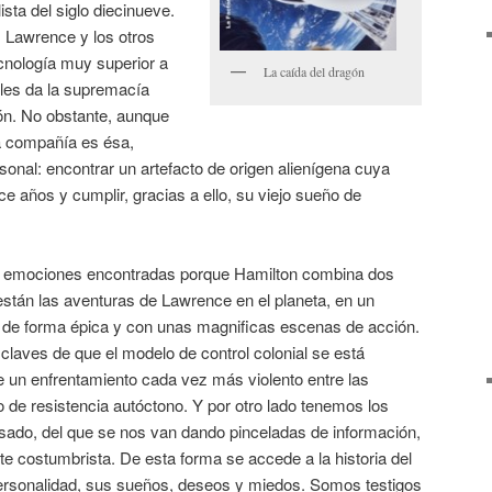
ista del siglo diecinueve.
, Lawrence y los otros
cnología muy superior a
La caída del dragón
e les da la supremacía
ción. No obstante, aunque
a compañía es ésa,
onal: encontrar un artefacto de origen alienígena cuya
 años y cumplir, gracias a ello, su viejo sueño de
ía emociones encontradas porque Hamilton combina dos
están las aventuras de Lawrence en el planeta, en un
s de forma épica y con unas magnificas escenas de acción.
laves de que el modelo de control colonial se está
 un enfrentamiento cada vez más violento entre las
 de resistencia autóctono. Y por otro lado tenemos los
ado, del que se nos van dando pinceladas de información,
e costumbrista. De esta forma se accede a la historia del
 personalidad, sus sueños, deseos y miedos. Somos testigos