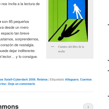
os invita a la lectura de
e
son 85 pequeños
 va desde un mero
e espacio tan breve
sustarnos, sorprendernos,
 corazón de nostalgia.
Cuentos del libro de la
uede dejar indiferente:
noche
el lector… y lo consigue.
os Xatafi-Cyberdark 2006
,
Relatos
|
Etiquetado
Alfaguara
,
Cuentos
rino
|
Deja un comentario
immons
1