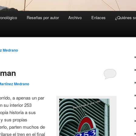
ronológico
Reseñas por autor
Archivo
Enlaces
¿Quiénes 
ez Medrano
yman
Martínez Medrano
orrido, a apenas un par
n su interior 253
opia historia a sus
 y sus propias
erlo, parten muchos de
larse el tren en el final