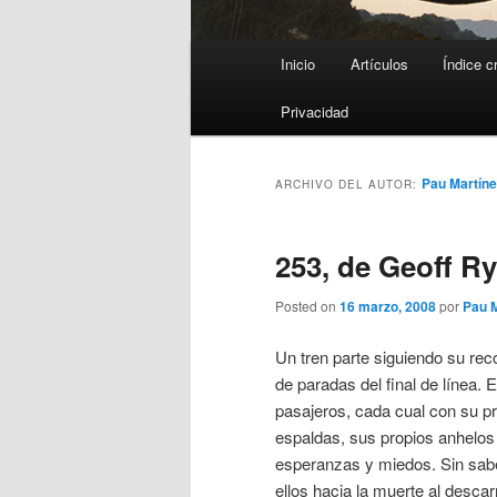
Menú
Inicio
Artículos
Índice c
principal
Privacidad
Pau Martín
ARCHIVO DEL AUTOR:
253, de Geoff R
Posted on
16 marzo, 2008
por
Pau 
Un tren parte siguiendo su rec
de paradas del final de línea. E
pasajeros, cada cual con su pr
espaldas, sus propios anhelos
esperanzas y miedos. Sin sab
ellos hacia la muerte al descarri