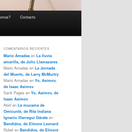
somos?
Contacto
COMENTARIOS RECIENTES
Mario Amadas
en
La lluvia
amarilla, de Julio Llamazares
Mario Amadas
en
La Jornada
del Muerto, de Larry McMurtry
Mario Amadas
en
Yo, Asimov,
de Isaac Asimov
Santi Pages
en
Yo, Asimov, de
Isaac Asimov
Abril
en
La mucama de
Omicunlé, de Rita Indiana
Ignacio Illarregui Gárate
en
Bandidos, de Elmore Leonard
Rubel
en
Bandidos, de Elmore