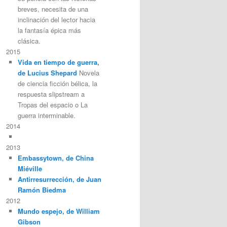
breves, necesita de una
inclinación del lector hacia
la fantasía épica más
clásica.
2015
Vida en tiempo de guerra,
de Lucius Shepard
Novela
de ciencia ficción bélica, la
respuesta slipstream a
Tropas del espacio o La
guerra interminable.
2014
2013
Embassytown, de China
Miéville
Antirresurrección, de Juan
Ramón Biedma
2012
Mundo espejo, de William
Gibson