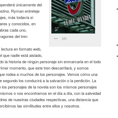
dependerá únicamente del
destino. Ryman entreteje
jes, más todavía si
ares y conocidos, en
abras cada uno,
 vagones del tren
253
u lectura en formato web,
l que nadie está aislado,
do la historia de ningún personaje sin enmarcarla en el todo
rimer momento, que este tren descarrilará, y somos
a que rodea a muchos de los personajes. Vemos cómo una
segundo los conducirá a la salvación o la perdición. La
ue los personajes de la novela son los mismos personajes
ismos o nos encontramos en el día a día, con la salvedad
dres de nuestras ciudades respectivas, una distancia que
ibimos las similitudes entre ellos y nosotros.