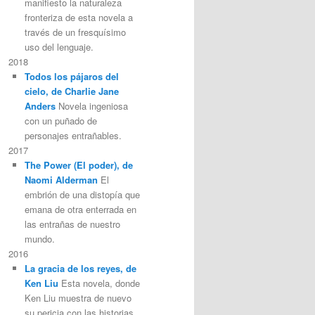
manifiesto la naturaleza
fronteriza de esta novela a
través de un fresquísimo
uso del lenguaje.
2018
Todos los pájaros del
cielo, de Charlie Jane
Anders
Novela ingeniosa
con un puñado de
personajes entrañables.
2017
The Power (El poder), de
Naomi Alderman
El
embrión de una distopía que
emana de otra enterrada en
las entrañas de nuestro
mundo.
2016
La gracia de los reyes, de
Ken Liu
Esta novela, donde
Ken Liu muestra de nuevo
su pericia con las historias