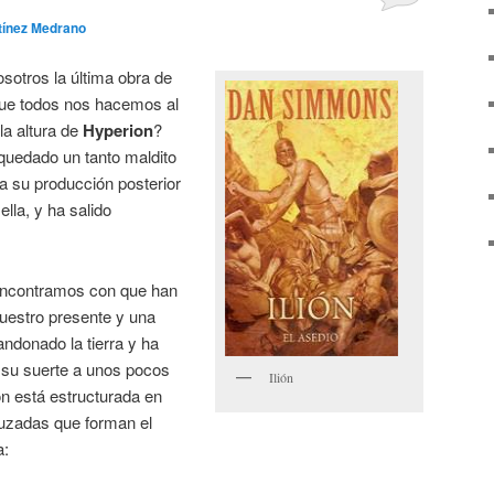
tínez Medrano
osotros la última obra de
ue todos nos hacemos al
 la altura de
Hyperion
?
quedado un tanto maldito
a su producción posterior
lla, y ha salido
ncontramos con que han
uestro presente y una
ndonado la tierra y ha
 su suerte a unos pocos
Ilión
n está estructurada en
cruzadas que forman el
a: