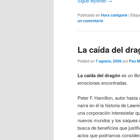
Sigue leyendo
→
Publicado en
Hors catégorie
|
Etiqu
un comentario
La caída del dra
Posted on
7 agosto, 2006
por
Pau M
La caída del dragón
es un lib
emociones encontradas.
Peter F. Hamilton, autor hasta
narra en él la historia de La
una corporación interestelar q
nuevos mundos y los saquea 
busca de beneficios que justif
actos que podríamos considerar