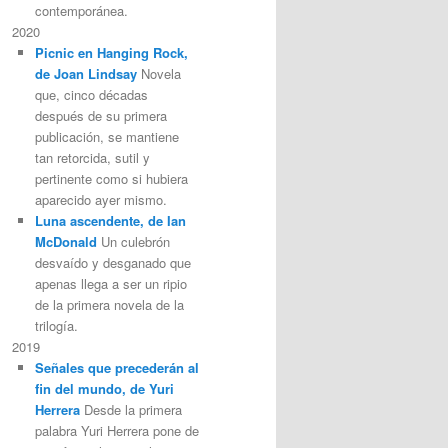
contemporánea.
2020
Picnic en Hanging Rock,
de Joan Lindsay
Novela
que, cinco décadas
después de su primera
publicación, se mantiene
tan retorcida, sutil y
pertinente como si hubiera
aparecido ayer mismo.
Luna ascendente, de Ian
McDonald
Un culebrón
desvaído y desganado que
apenas llega a ser un ripio
de la primera novela de la
trilogía.
2019
Señales que precederán al
fin del mundo, de Yuri
Herrera
Desde la primera
palabra Yuri Herrera pone de