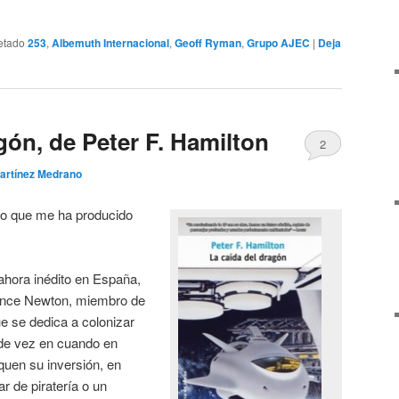
etado
253
,
Albemuth Internacional
,
Geoff Ryman
,
Grupo AJEC
|
Deja
gón, de Peter F. Hamilton
2
artínez Medrano
ro que me ha producido
 ahora inédito en España,
wrence Newton, miembro de
ue se dedica a colonizar
de vez en cuando en
iquen su inversión, en
 de piratería o un