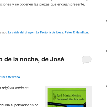
iones y se obtienen las piezas que encajan presente,
uetado
La caída del dragón
,
La Factoría de Ideas
,
Peter F. Hamilton
,
o de la noche, de José
rtínez Medrano
as páginas están en
ribuida al pensador chino