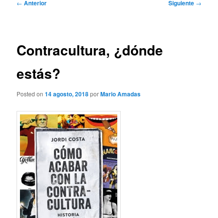
Navegación
←
Anterior
Siguiente
→
de
entradas
Contracultura, ¿dónde
estás?
Posted on
14 agosto, 2018
por
Mario Amadas