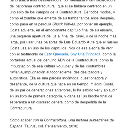
del panorama contracultural, que si se hubiera centrado en un
uno solo de los campos de la Contracultura. De todos modos, y
como el zombie que emerge de su tumba tantos años después,
como pasa en la película
Shock Waves
, por poner un ejemplo,
Costa advierte, en el emocionante capítulo final de su ensayo,
una pequeña apertura de luz al final del túnel, o de la noche más
larga, por usar unas palabras de Luis Eduardo Aute que el mismo
Costa usa en uno de los capítulos. Nos da esa alegría de vivir
con el testimonio de
Esty Quesada, Soy Una Pringada
, como la
portadora actual del genuino ADN de la Contracultura, como la
impugnación de esa cultura
youtuber
y de las costumbres
millenial,
impugnación autoconsciente, desidealizadora y
autocrítica. Ella es una parcela incómoda, cuestionadora y
desafiante, de la cultura que nace en su tiempo. Y Jordi Costa,
de un par de generaciones anteriores, lo ha sabido ver y aplaudir
en un libro de primera categoría, y darle así un broche final de
esperanza a un discurso general como de despedida de la
Contracultura.
Cómo acabar con la Contracultura. Una historia subterránea de
España
(Taurus, col. Pensamiento, 2018)