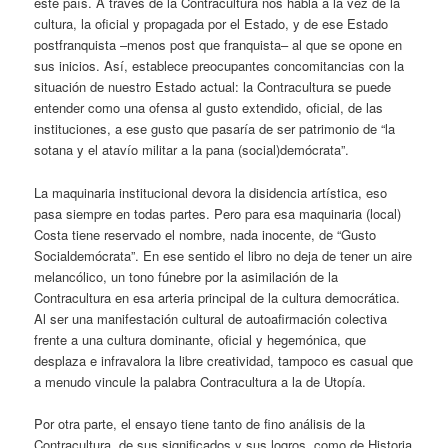
este país. A través de la Contracultura nos habla a la vez de la
cultura, la oficial y propagada por el Estado, y de ese Estado
postfranquista –menos post que franquista– al que se opone en
sus inicios. Así, establece preocupantes concomitancias con la
situación de nuestro Estado actual: la Contracultura se puede
entender como una ofensa al gusto extendido, oficial, de las
instituciones, a ese gusto que pasaría de ser patrimonio de “la
sotana y el atavío militar a la pana (social)demócrata”.
La maquinaria institucional devora la disidencia artística, eso
pasa siempre en todas partes. Pero para esa maquinaria (local)
Costa tiene reservado el nombre, nada inocente, de “Gusto
Socialdemócrata”. En ese sentido el libro no deja de tener un aire
melancólico, un tono fúnebre por la asimilación de la
Contracultura en esa arteria principal de la cultura democrática.
Al ser una manifestación cultural de autoafirmación colectiva
frente a una cultura dominante, oficial y hegemónica, que
desplaza e infravalora la libre creatividad, tampoco es casual que
a menudo vincule la palabra Contracultura a la de Utopía.
Por otra parte, el ensayo tiene tanto de fino análisis de la
Contracultura, de sus significados y sus logros, como de Historia