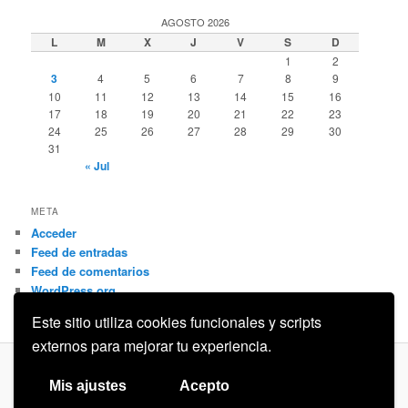
AGOSTO 2026
L
M
X
J
V
S
D
1
2
3
4
5
6
7
8
9
10
11
12
13
14
15
16
17
18
19
20
21
22
23
24
25
26
27
28
29
30
31
« Jul
META
Acceder
Feed de entradas
Feed de comentarios
WordPress.org
Este sitio utiliza cookies funcionales y scripts
externos para mejorar tu experiencia.
Privacidad
Funciona gracias a WordPress
Mis ajustes
Acepto