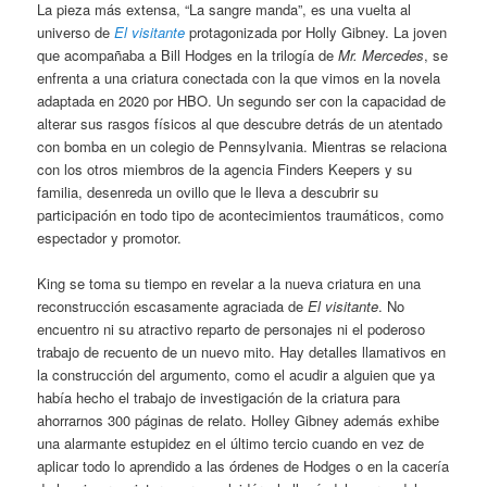
La pieza más extensa, “La sangre manda”, es una vuelta al
universo de
El visitante
protagonizada por Holly Gibney. La joven
que acompañaba a Bill Hodges en la trilogía de
Mr. Mercedes
, se
enfrenta a una criatura conectada con la que vimos en la novela
adaptada en 2020 por HBO. Un segundo ser con la capacidad de
alterar sus rasgos físicos al que descubre detrás de un atentado
con bomba en un colegio de Pennsylvania. Mientras se relaciona
con los otros miembros de la agencia Finders Keepers y su
familia, desenreda un ovillo que le lleva a descubrir su
participación en todo tipo de acontecimientos traumáticos, como
espectador y promotor.
King se toma su tiempo en revelar a la nueva criatura en una
reconstrucción escasamente agraciada de
El visitante
. No
encuentro ni su atractivo reparto de personajes ni el poderoso
trabajo de recuento de un nuevo mito. Hay detalles llamativos en
la construcción del argumento, como el acudir a alguien que ya
había hecho el trabajo de investigación de la criatura para
ahorrarnos 300 páginas de relato. Holley Gibney además exhibe
una alarmante estupidez en el último tercio cuando en vez de
aplicar todo lo aprendido a las órdenes de Hodges o en la cacería