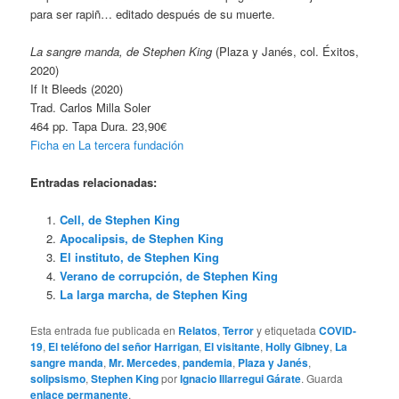
para ser rapiñ… editado después de su muerte.
La sangre manda, de Stephen King
(Plaza y Janés, col. Éxitos,
2020)
If It Bleeds (2020)
Trad. Carlos Milla Soler
464 pp. Tapa Dura. 23,90€
Ficha en La tercera fundación
Entradas relacionadas:
Cell, de Stephen King
Apocalipsis, de Stephen King
El instituto, de Stephen King
Verano de corrupción, de Stephen King
La larga marcha, de Stephen King
Esta entrada fue publicada en
Relatos
,
Terror
y etiquetada
COVID-
19
,
El teléfono del señor Harrigan
,
El visitante
,
Holly Gibney
,
La
sangre manda
,
Mr. Mercedes
,
pandemia
,
Plaza y Janés
,
solipsismo
,
Stephen King
por
Ignacio Illarregui Gárate
. Guarda
enlace permanente
.