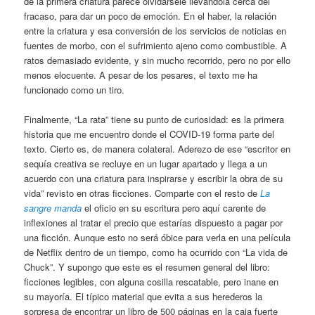
de la primera criatura parece olvidársele llevándola cerca del
fracaso, para dar un poco de emoción. En el haber, la relación
entre la criatura y esa conversión de los servicios de noticias en
fuentes de morbo, con el sufrimiento ajeno como combustible. A
ratos demasiado evidente, y sin mucho recorrido, pero no por ello
menos elocuente. A pesar de los pesares, el texto me ha
funcionado como un tiro.
Finalmente, “La rata” tiene su punto de curiosidad: es la primera
historia que me encuentro donde el COVID-19 forma parte del
texto. Cierto es, de manera colateral. Aderezo de ese “escritor en
sequía creativa se recluye en un lugar apartado y llega a un
acuerdo con una criatura para inspirarse y escribir la obra de su
vida” revisto en otras ficciones. Comparte con el resto de
La
sangre manda
el oficio en su escritura pero aquí carente de
inflexiones al tratar el precio que estarías dispuesto a pagar por
una ficción. Aunque esto no será óbice para verla en una película
de Netflix dentro de un tiempo, como ha ocurrido con “La vida de
Chuck”. Y supongo que este es el resumen general del libro:
ficciones legibles, con alguna cosilla rescatable, pero inane en
su mayoría. El típico material que evita a sus herederos la
sorpresa de encontrar un libro de 500 páginas en la caja fuerte