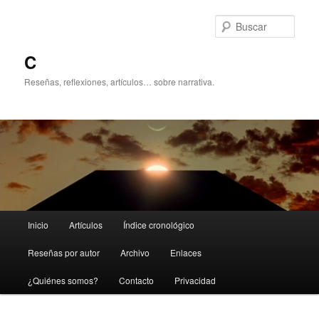
Ir
al
Busc
contenido
principal
C
Reseñas, reflexiones, artículos… sobre narrativa.
Menú
Inicio
Artículos
Índice cronológico
principal
Reseñas por autor
Archivo
Enlaces
¿Quiénes somos?
Contacto
Privacidad