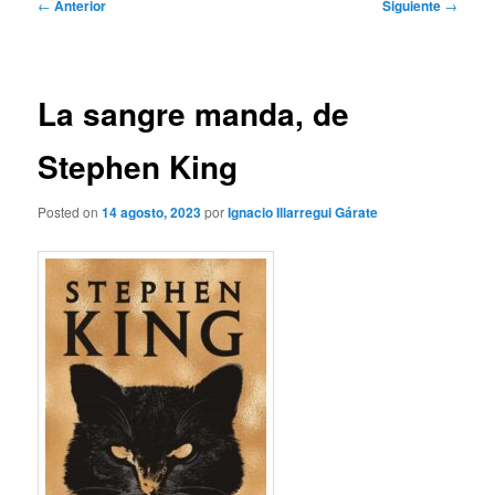
Navegación
←
Anterior
Siguiente
→
de
entradas
La sangre manda, de
Stephen King
Posted on
14 agosto, 2023
por
Ignacio Illarregui Gárate