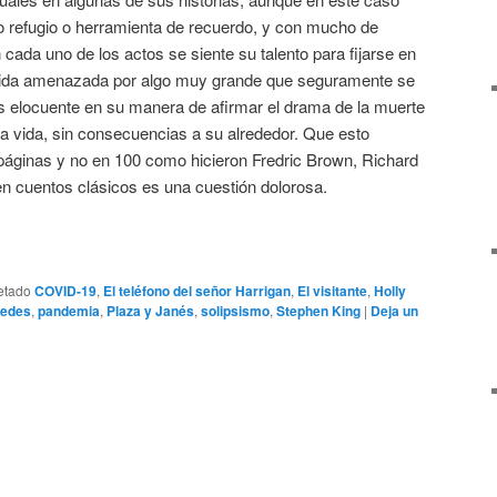
o refugio o herramienta de recuerdo, y con mucho de
 cada uno de los actos se siente su talento para fijarse en
da amenazada por algo muy grande que seguramente se
l es elocuente en su manera de afirmar el drama de la muerte
a vida, sin consecuencias a su alrededor. Que esto
 páginas y no en 100 como hicieron Fredric Brown, Richard
 cuentos clásicos es una cuestión dolorosa.
etado
COVID-19
,
El teléfono del señor Harrigan
,
El visitante
,
Holly
cedes
,
pandemia
,
Plaza y Janés
,
solipsismo
,
Stephen King
|
Deja un