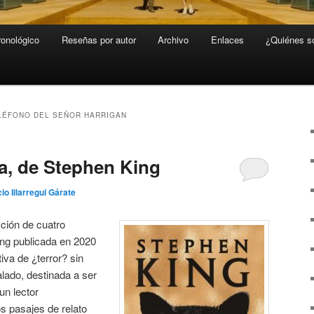
ronológico
Reseñas por autor
Archivo
Enlaces
¿Quiénes 
LÉFONO DEL SEÑOR HARRIGAN
a, de Stephen King
io Illarregui Gárate
ción de cuatro
ing publicada en 2020
va de ¿terror? sin
lado, destinada a ser
un lector
s pasajes de relato