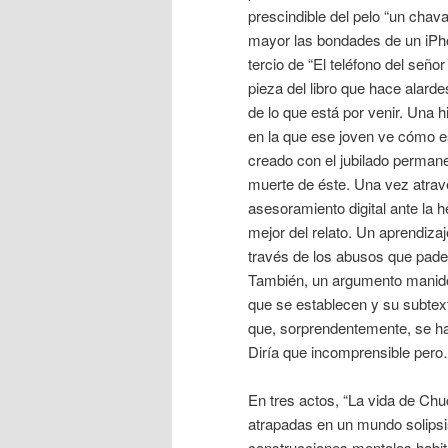
prescindible del pelo “un chav
mayor las bondades de un iPho
tercio de “El teléfono del seño
pieza del libro que hace alard
de lo que está por venir. Una 
en la que ese joven ve cómo e
creado con el jubilado perman
muerte de éste. Una vez atrav
asesoramiento digital ante la h
mejor del relato. Un aprendiza
través de los abusos que pade
También, un argumento manido 
que se establecen y su subte
que, sorprendentemente, se ha 
Diría que incomprensible pero
En tres actos, “La vida de Chu
atrapadas en un mundo solipsist
construcciones mentales habit