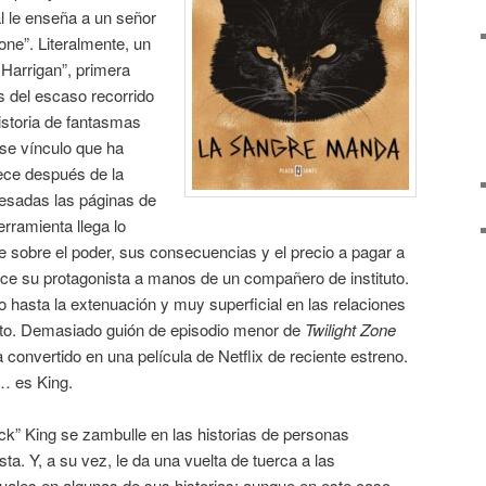
al le enseña a un señor
ne”. Literalmente, un
r Harrigan”, primera
es del escaso recorrido
historia de fantasmas
se vínculo que ha
ece después de la
esadas las páginas de
erramienta llega lo
je sobre el poder, sus consecuencias y el precio a pagar a
ce su protagonista a manos de un compañero de instituto.
hasta la extenuación y muy superficial en las relaciones
xto. Demasiado guión de episodio menor de
Twilight Zone
convertido en una película de Netflix de reciente estreno.
… es King.
ck” King se zambulle en las historias de personas
a. Y, a su vez, le da una vuelta de tuerca a las
uales en algunas de sus historias; aunque en este caso