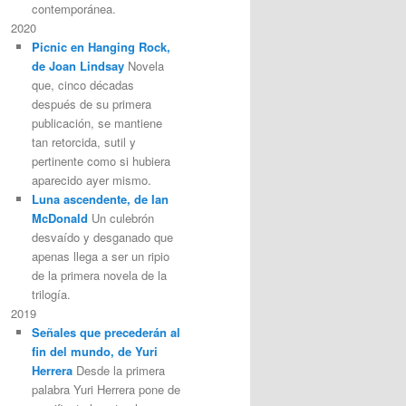
contemporánea.
2020
Picnic en Hanging Rock,
de Joan Lindsay
Novela
que, cinco décadas
después de su primera
publicación, se mantiene
tan retorcida, sutil y
pertinente como si hubiera
aparecido ayer mismo.
Luna ascendente, de Ian
McDonald
Un culebrón
desvaído y desganado que
apenas llega a ser un ripio
de la primera novela de la
trilogía.
2019
Señales que precederán al
fin del mundo, de Yuri
Herrera
Desde la primera
palabra Yuri Herrera pone de