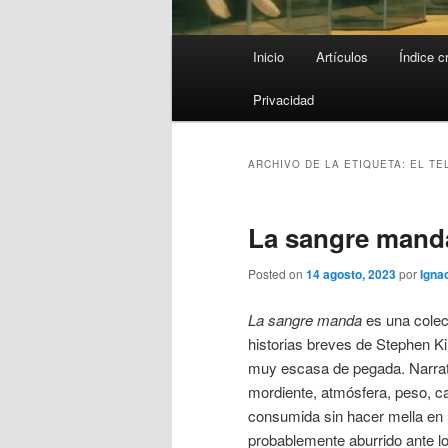
Menú
Inicio
Artículos
Índice c
principal
Privacidad
ARCHIVO DE LA ETIQUETA:
EL TE
La sangre mand
Posted on
14 agosto, 2023
por
Ignac
La sangre manda
es una colec
historias breves de Stephen K
muy escasa de pegada. Narrati
mordiente, atmósfera, peso, ca
consumida sin hacer mella en 
probablemente aburrido ante lo