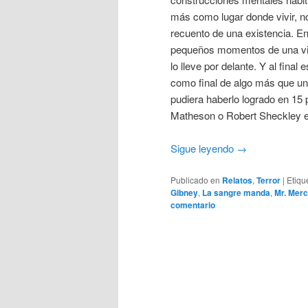
más como lugar donde vivir, n
recuento de una existencia. En
pequeños momentos de una vi
lo lleve por delante. Y al fina
como final de algo más que un
pudiera haberlo logrado en 15
Matheson o Robert Sheckley en
Sigue leyendo
→
Publicado en
Relatos
,
Terror
|
Etiqu
Gibney
,
La sangre manda
,
Mr. Mer
comentario