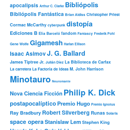
Bibliópolis
apocalipsis
Arthur C. Clarke
Bibliópolis Fantástica
Christopher Priest
Brian Aldiss
distopía
Cormac McCarthy
cyberpunk
Ediciones B
fandom
Elia Barceló
Fantascy
Frederik Pohl
Gigamesh
Gene Wolfe
Harlan Ellison
J. G. Ballard
Isaac Asimov
James Tiptree Jr.
La Biblioteca de Carfax
Julián Díez
M. John Harrison
La carretera
La Factoría de Ideas
Minotauro
Neuromante
Philip K. Dick
Nova Ciencia Ficción
postapocalíptico
Premio Hugo
Premio Ignotus
Robert Silverberg
Ray Bradbury
Runas
Solaris
space opera
Stanislaw Lem
Stephen King