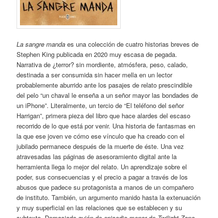
La sangre manda
es una colección de cuatro historias breves de
Stephen King publicada en 2020 muy escasa de pegada.
Narrativa de ¿terror? sin mordiente, atmósfera, peso, calado,
destinada a ser consumida sin hacer mella en un lector
probablemente aburrido ante los pasajes de relato prescindible
del pelo “un chaval le enseña a un señor mayor las bondades de
un iPhone”. Literalmente, un tercio de “El teléfono del señor
Harrigan”, primera pieza del libro que hace alardes del escaso
recorrido de lo que está por venir. Una historia de fantasmas en
la que ese joven ve cómo ese vínculo que ha creado con el
jubilado permanece después de la muerte de éste. Una vez
atravesadas las páginas de asesoramiento digital ante la
herramienta llega lo mejor del relato. Un aprendizaje sobre el
poder, sus consecuencias y el precio a pagar a través de los
abusos que padece su protagonista a manos de un compañero
de instituto. También, un argumento manido hasta la extenuación
y muy superficial en las relaciones que se establecen y su
subtexto. Demasiado guión de episodio menor de
Twilight Zone