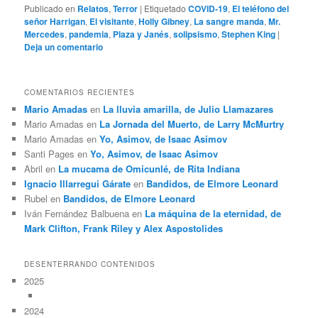
Publicado en
Relatos
,
Terror
|
Etiquetado
COVID-19
,
El teléfono del
señor Harrigan
,
El visitante
,
Holly Gibney
,
La sangre manda
,
Mr.
Mercedes
,
pandemia
,
Plaza y Janés
,
solipsismo
,
Stephen King
|
Deja un comentario
COMENTARIOS RECIENTES
Mario Amadas
en
La lluvia amarilla, de Julio Llamazares
Mario Amadas
en
La Jornada del Muerto, de Larry McMurtry
Mario Amadas
en
Yo, Asimov, de Isaac Asimov
Santi Pages
en
Yo, Asimov, de Isaac Asimov
Abril
en
La mucama de Omicunlé, de Rita Indiana
Ignacio Illarregui Gárate
en
Bandidos, de Elmore Leonard
Rubel
en
Bandidos, de Elmore Leonard
Iván Fernández Balbuena
en
La máquina de la eternidad, de
Mark Clifton, Frank Riley y Alex Aspostolides
DESENTERRANDO CONTENIDOS
2025
2024