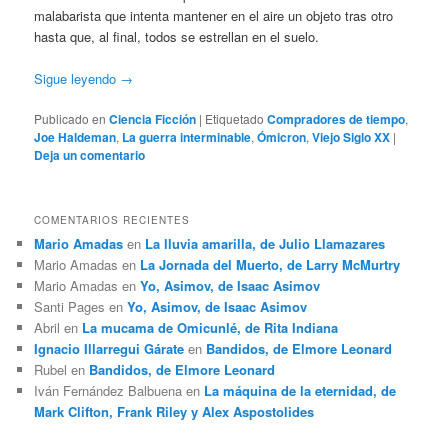
malabarista que intenta mantener en el aire un objeto tras otro
hasta que, al final, todos se estrellan en el suelo.
Sigue leyendo
→
Publicado en
Ciencia Ficción
|
Etiquetado
Compradores de tiempo
,
Joe Haldeman
,
La guerra interminable
,
Ómicron
,
Viejo Siglo XX
|
Deja un comentario
COMENTARIOS RECIENTES
Mario Amadas
en
La lluvia amarilla, de Julio Llamazares
Mario Amadas
en
La Jornada del Muerto, de Larry McMurtry
Mario Amadas
en
Yo, Asimov, de Isaac Asimov
Santi Pages
en
Yo, Asimov, de Isaac Asimov
Abril
en
La mucama de Omicunlé, de Rita Indiana
Ignacio Illarregui Gárate
en
Bandidos, de Elmore Leonard
Rubel
en
Bandidos, de Elmore Leonard
Iván Fernández Balbuena
en
La máquina de la eternidad, de
Mark Clifton, Frank Riley y Alex Aspostolides