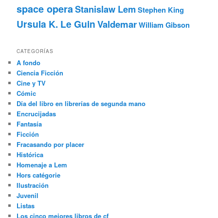
space opera
Stanislaw Lem
Stephen King
Ursula K. Le Guin
Valdemar
William Gibson
CATEGORÍAS
A fondo
Ciencia Ficción
Cine y TV
Cómic
Día del libro en librerías de segunda mano
Encrucijadas
Fantasía
Ficción
Fracasando por placer
Histórica
Homenaje a Lem
Hors catégorie
Ilustración
Juvenil
Listas
Los cinco mejores libros de cf