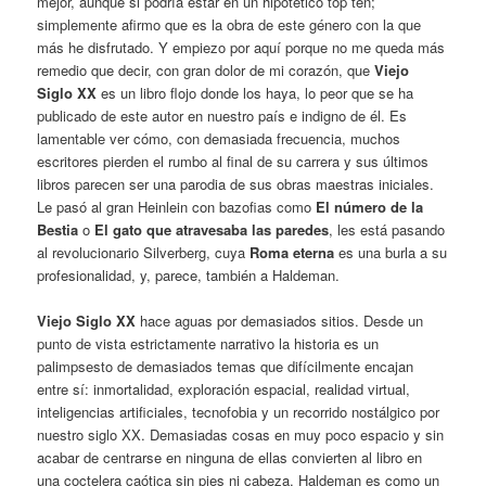
mejor, aunque si podría estar en un hipotético top ten;
simplemente afirmo que es la obra de este género con la que
más he disfrutado. Y empiezo por aquí porque no me queda más
remedio que decir, con gran dolor de mi corazón, que
Viejo
Siglo XX
es un libro flojo donde los haya, lo peor que se ha
publicado de este autor en nuestro país e indigno de él. Es
lamentable ver cómo, con demasiada frecuencia, muchos
escritores pierden el rumbo al final de su carrera y sus últimos
libros parecen ser una parodia de sus obras maestras iniciales.
Le pasó al gran Heinlein con bazofias como
El número de la
Bestia
o
El gato que atravesaba las paredes
, les está pasando
al revolucionario Silverberg, cuya
Roma eterna
es una burla a su
profesionalidad, y, parece, también a Haldeman.
Viejo Siglo XX
hace aguas por demasiados sitios. Desde un
punto de vista estrictamente narrativo la historia es un
palimpsesto de demasiados temas que difícilmente encajan
entre sí: inmortalidad, exploración espacial, realidad virtual,
inteligencias artificiales, tecnofobia y un recorrido nostálgico por
nuestro siglo XX. Demasiadas cosas en muy poco espacio y sin
acabar de centrarse en ninguna de ellas convierten al libro en
una coctelera caótica sin pies ni cabeza. Haldeman es como un