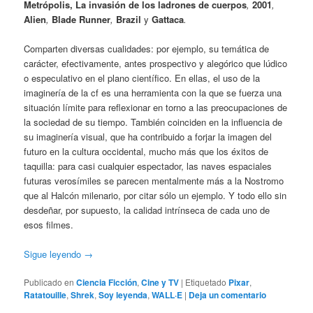
Metrópolis, La invasión de los ladrones de cuerpos
,
2001
,
Alien
,
Blade Runner
,
Brazil
y
Gattaca
.
Comparten diversas cualidades: por ejemplo, su temática de
carácter, efectivamente, antes prospectivo y alegórico que lúdico
o especulativo en el plano científico. En ellas, el uso de la
imaginería de la cf es una herramienta con la que se fuerza una
situación límite para reflexionar en torno a las preocupaciones de
la sociedad de su tiempo. También coinciden en la influencia de
su imaginería visual, que ha contribuido a forjar la imagen del
futuro en la cultura occidental, mucho más que los éxitos de
taquilla: para casi cualquier espectador, las naves espaciales
futuras verosímiles se parecen mentalmente más a la Nostromo
que al Halcón milenario, por citar sólo un ejemplo. Y todo ello sin
desdeñar, por supuesto, la calidad intrínseca de cada uno de
esos filmes.
Sigue leyendo
→
Publicado en
Ciencia Ficción
,
Cine y TV
|
Etiquetado
Pixar
,
Ratatouille
,
Shrek
,
Soy leyenda
,
WALL·E
|
Deja un comentario