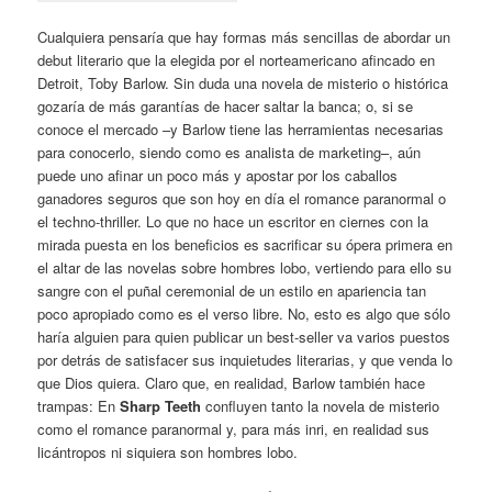
Cualquiera pensaría que hay formas más sencillas de abordar un
debut literario que la elegida por el norteamericano afincado en
Detroit, Toby Barlow. Sin duda una novela de misterio o histórica
gozaría de más garantías de hacer saltar la banca; o, si se
conoce el mercado ­–y Barlow tiene las herramientas necesarias
para conocerlo, siendo como es analista de marketing–, aún
puede uno afinar un poco más y apostar por los caballos
ganadores seguros que son hoy en día el romance paranormal o
el techno-thriller. Lo que no hace un escritor en ciernes con la
mirada puesta en los beneficios es sacrificar su ópera primera en
el altar de las novelas sobre hombres lobo, vertiendo para ello su
sangre con el puñal ceremonial de un estilo en apariencia tan
poco apropiado como es el verso libre. No, esto es algo que sólo
haría alguien para quien publicar un best-seller va varios puestos
por detrás de satisfacer sus inquietudes literarias, y que venda lo
que Dios quiera. Claro que, en realidad, Barlow también hace
trampas: En
Sharp Teeth
confluyen tanto la novela de misterio
como el romance paranormal y, para más inri, en realidad sus
licántropos ni siquiera son hombres lobo.