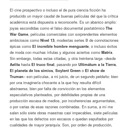
El cine prospectivo o incluso el de pura ciencia ficción ha
producido un mayor caudal de buenas películas del que la crítica
académica está dispuesta a reconocerle. Es un abanico amplio:
joyas escondidas como el falso documental postatómico
The
War Game
, películas comerciales con sorprendentes elementos
ambiciosos como
Nivel 13
, modestas series B de connotaciones
épicas como
El increíble hombre menguante
, o incluso éxitos
de moda con muchas ínfulas y algunos aciertos como
Matrix
.
Sin embargo, todas estas citadas, y otra treintena larga –desde
Aelita
hasta
El truco final
, pasando por
Ultimátum a la Tierra
,
El planeta de los simios
,
Soylent Green
o
El show de
Truman
– son películas, a mi juicio, de un segundo peldaño: bien
por una imaginería chocante a la que hoy resulta difícil
abstraerse, bien por falta de convicción en los elementos
especulativos planteados, por debilidades propias de una
producción escasa de medios, por incoherencias argumentales,
o por varias de esas razones combinadas. En suma, a mí me
salen sólo siete obras maestras casi impecables, siete películas
en las que los defectos son escasos o quedan sepultados por
cualidades de mayor jerarquía. Son, por orden de producción,