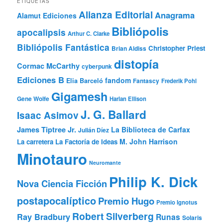
ETIQUETAS
Alianza Editorial
Anagrama
Alamut Ediciones
Bibliópolis
apocalipsis
Arthur C. Clarke
Bibliópolis Fantástica
Christopher Priest
Brian Aldiss
distopía
Cormac McCarthy
cyberpunk
Ediciones B
fandom
Elia Barceló
Fantascy
Frederik Pohl
Gigamesh
Gene Wolfe
Harlan Ellison
J. G. Ballard
Isaac Asimov
James Tiptree Jr.
La Biblioteca de Carfax
Julián Díez
M. John Harrison
La carretera
La Factoría de Ideas
Minotauro
Neuromante
Philip K. Dick
Nova Ciencia Ficción
postapocalíptico
Premio Hugo
Premio Ignotus
Robert Silverberg
Ray Bradbury
Runas
Solaris