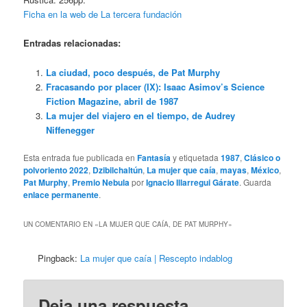
Ficha en la web de La tercera fundación
Entradas relacionadas:
La ciudad, poco después, de Pat Murphy
Fracasando por placer (IX): Isaac Asimov’s Science
Fiction Magazine, abril de 1987
La mujer del viajero en el tiempo, de Audrey
Niffenegger
Esta entrada fue publicada en
Fantasía
y etiquetada
1987
,
Clásico o
polvoriento 2022
,
Dzibilchaltún
,
La mujer que caía
,
mayas
,
México
,
Pat Murphy
,
Premio Nebula
por
Ignacio Illarregui Gárate
. Guarda
enlace permanente
.
UN COMENTARIO EN «
LA MUJER QUE CAÍA, DE PAT MURPHY
»
Pingback:
La mujer que caía | Rescepto indablog
Deja una respuesta