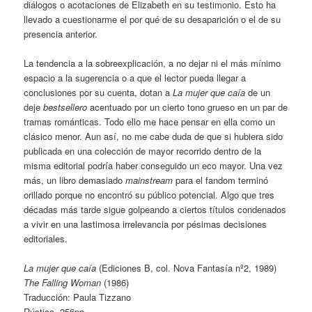
diálogos o acotaciones de Elizabeth en su testimonio. Esto ha
llevado a cuestionarme el por qué de su desaparición o el de su
presencia anterior.
La tendencia a la sobreexplicación, a no dejar ni el más mínimo
espacio a la sugerencia o a que el lector pueda llegar a
conclusiones por su cuenta, dotan a
La mujer que caía
de un
deje
bestsellero
acentuado por un cierto tono grueso en un par de
tramas románticas. Todo ello me hace pensar en ella como un
clásico menor. Aun así, no me cabe duda de que si hubiera sido
publicada en una colección de mayor recorrido dentro de la
misma editorial podría haber conseguido un eco mayor. Una vez
más, un libro demasiado
mainstream
para el fandom terminó
orillado porque no encontró su público potencial. Algo que tres
décadas más tarde sigue golpeando a ciertos títulos condenados
a vivir en una lastimosa irrelevancia por pésimas decisiones
editoriales.
La mujer que caía
(Ediciones B, col. Nova Fantasía nº2, 1989)
The Falling Woman
(1986)
Traducción: Paula Tizzano
Rústica. 256pp.