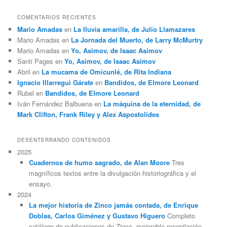
COMENTARIOS RECIENTES
Mario Amadas
en
La lluvia amarilla, de Julio Llamazares
Mario Amadas
en
La Jornada del Muerto, de Larry McMurtry
Mario Amadas
en
Yo, Asimov, de Isaac Asimov
Santi Pages
en
Yo, Asimov, de Isaac Asimov
Abril
en
La mucama de Omicunlé, de Rita Indiana
Ignacio Illarregui Gárate
en
Bandidos, de Elmore Leonard
Rubel
en
Bandidos, de Elmore Leonard
Iván Fernández Balbuena
en
La máquina de la eternidad, de
Mark Clifton, Frank Riley y Alex Aspostolides
DESENTERRANDO CONTENIDOS
2025
Cuadernos de humo sagrado, de Alan Moore
Tres
magníficos textos entre la divulgación historiográfica y el
ensayo.
2024
La mejor historia de Zinco jamás contada, de Enrique
Doblas, Carlos Giménez y Gustavo Higuero
Completo
catálogo de publicaciones de Zinco, mejorable recopilación