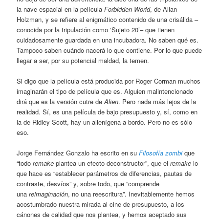
la nave espacial en la película
Forbidden World
, de Allan
Holzman, y se refiere al enigmático contenido de una crisálida –
conocida por la tripulación como ‘Sujeto 20’– que tienen
cuidadosamente guardada en una incubadora. No saben qué es.
Tampoco saben cuándo nacerá lo que contiene. Por lo que puede
llegar a ser, por su potencial maldad, la temen.
Si digo que la película está producida por Roger Corman muchos
imaginarán el tipo de película que es. Alguien malintencionado
dirá que es la versión cutre de
Alien
. Pero nada más lejos de la
realidad. Sí, es una película de bajo presupuesto y, sí, como en
la de Ridley Scott, hay un alienígena a bordo. Pero no es sólo
eso.
Jorge Fernández Gonzalo ha escrito en su
Filosofía zombi
que
“todo
remake
plantea un efecto deconstructor”, que el
remake
lo
que hace es “establecer parámetros de diferencias, pautas de
contraste, desvíos” y, sobre todo, que “comprende
una
reimaginación
, no una reescritura”. Inevitablemente hemos
acostumbrado nuestra mirada al cine de presupuesto, a los
cánones de calidad que nos plantea, y hemos aceptado sus