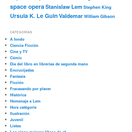
space opera
Stanislaw Lem
Stephen King
Ursula K. Le Guin
Valdemar
William Gibson
CATEGORÍAS
A fondo
Ciencia Ficción
Cine y TV
Cómic
Día del libro en librerías de segunda mano
Encrucijadas
Fantasía
Ficción
Fracasando por placer
Histórica
Homenaje a Lem
Hors catégorie
Ilustración
Juvenil
Listas
Los cinco mejores libros de cf