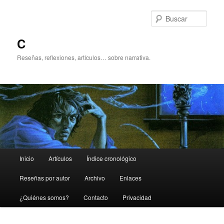
Ir
Ir
al
al
Busc
contenido
contenido
principal
secundario
C
Reseñas, reflexiones, artículos… sobre narrativa.
Menú
Inicio
Artículos
Índice cronológico
principal
Reseñas por autor
Archivo
Enlaces
¿Quiénes somos?
Contacto
Privacidad