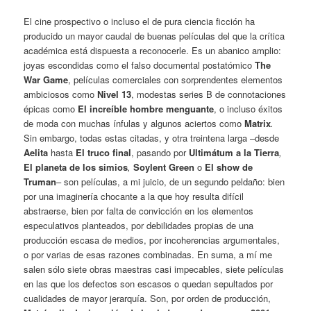
El cine prospectivo o incluso el de pura ciencia ficción ha
producido un mayor caudal de buenas películas del que la crítica
académica está dispuesta a reconocerle. Es un abanico amplio:
joyas escondidas como el falso documental postatómico
The
War Game
, películas comerciales con sorprendentes elementos
ambiciosos como
Nivel 13
, modestas series B de connotaciones
épicas como
El increíble hombre menguante
, o incluso éxitos
de moda con muchas ínfulas y algunos aciertos como
Matrix
.
Sin embargo, todas estas citadas, y otra treintena larga –desde
Aelita
hasta
El truco final
, pasando por
Ultimátum a la Tierra
,
El planeta de los simios
,
Soylent Green
o
El show de
Truman
– son películas, a mi juicio, de un segundo peldaño: bien
por una imaginería chocante a la que hoy resulta difícil
abstraerse, bien por falta de convicción en los elementos
especulativos planteados, por debilidades propias de una
producción escasa de medios, por incoherencias argumentales,
o por varias de esas razones combinadas. En suma, a mí me
salen sólo siete obras maestras casi impecables, siete películas
en las que los defectos son escasos o quedan sepultados por
cualidades de mayor jerarquía. Son, por orden de producción,