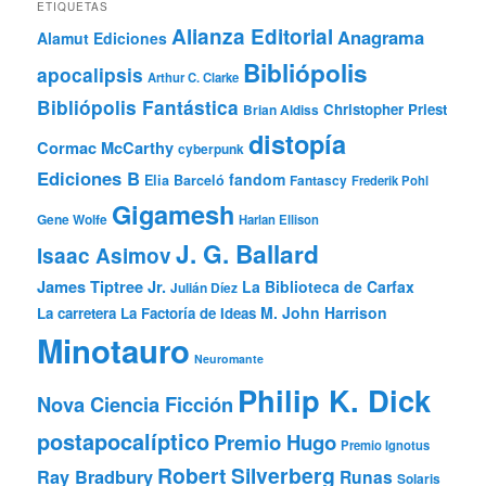
ETIQUETAS
Alianza Editorial
Anagrama
Alamut Ediciones
Bibliópolis
apocalipsis
Arthur C. Clarke
Bibliópolis Fantástica
Christopher Priest
Brian Aldiss
distopía
Cormac McCarthy
cyberpunk
Ediciones B
fandom
Elia Barceló
Fantascy
Frederik Pohl
Gigamesh
Gene Wolfe
Harlan Ellison
J. G. Ballard
Isaac Asimov
James Tiptree Jr.
La Biblioteca de Carfax
Julián Díez
M. John Harrison
La carretera
La Factoría de Ideas
Minotauro
Neuromante
Philip K. Dick
Nova Ciencia Ficción
postapocalíptico
Premio Hugo
Premio Ignotus
Robert Silverberg
Ray Bradbury
Runas
Solaris