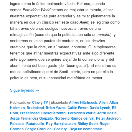
logros como lo único realmente válido. Por eso, cuando
vemos
Forbidden World
hemos de reajustar la mirada, afinar
nuestras expectativas para entender y asimilar plenamente la
manera en que un clásico (en este caso
Alien
) se legitima como
tal a través de unos códigos nuevos, a través de una
reimaginación (caso de que la película sea sólo un
remake
), y
centrarnos en esas pautas de contraste, en los desvíos
creativos que la obra, en sí misma, contiene. O, simplemente,
tenemos que afinar nuestras expectativas ante algo diferente,
ante algo nuevo que se quiere alejar de lo convencional y del
aburrimiento del buen gusto (del “buen gusto”). El monstruo es
menos sofisticado que el de Scott, cierto, pero no por ello la
película es peor, ni su capacidad metafórica es menor.
Sigue leyendo
→
Publicado en
Cine y TV
|
Etiquetado
Alfred Hitchcock
,
Alien
,
Allan
Holzman
,
Braindead
,
Brian Yuzna
,
Cabin Fever
,
David Lynch
,
Eli
Roth
,
Eraserhead
,
Filosofía zombi
,
Forbidden World
,
Jordi Costa
,
Jorge Fernández Gonzalo
,
Norberto Ramos del Val
,
Peter Jackson
,
Psicosis
,
Ratatouille
,
Ray Harryhausen
,
Ridley Scott
,
Roger
Corman
,
Sergio Corbucci
,
Society
|
Deja un comentario