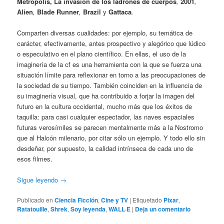
Metrópolis, La invasión de los ladrones de cuerpos
,
2001
,
Alien
,
Blade Runner
,
Brazil
y
Gattaca
.
Comparten diversas cualidades: por ejemplo, su temática de
carácter, efectivamente, antes prospectivo y alegórico que lúdico
o especulativo en el plano científico. En ellas, el uso de la
imaginería de la cf es una herramienta con la que se fuerza una
situación límite para reflexionar en torno a las preocupaciones de
la sociedad de su tiempo. También coinciden en la influencia de
su imaginería visual, que ha contribuido a forjar la imagen del
futuro en la cultura occidental, mucho más que los éxitos de
taquilla: para casi cualquier espectador, las naves espaciales
futuras verosímiles se parecen mentalmente más a la Nostromo
que al Halcón milenario, por citar sólo un ejemplo. Y todo ello sin
desdeñar, por supuesto, la calidad intrínseca de cada uno de
esos filmes.
Sigue leyendo
→
Publicado en
Ciencia Ficción
,
Cine y TV
|
Etiquetado
Pixar
,
Ratatouille
,
Shrek
,
Soy leyenda
,
WALL·E
|
Deja un comentario