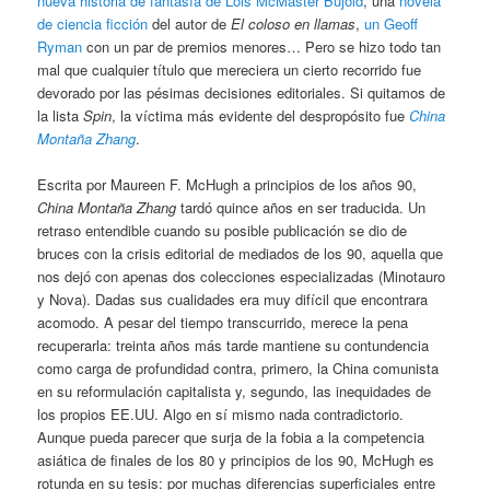
nueva historia de fantasía de Lois McMaster Bujold
, una
novela
de ciencia ficción
del autor de
El coloso en llamas
,
un Geoff
Ryman
con un par de premios menores… Pero se hizo todo tan
mal que cualquier título que mereciera un cierto recorrido fue
devorado por las pésimas decisiones editoriales. Si quitamos de
la lista
Spin
, la víctima más evidente del despropósito fue
China
Montaña Zhang
.
Escrita por Maureen F. McHugh a principios de los años 90,
China Montaña Zhang
tardó quince años en ser traducida. Un
retraso entendible cuando su posible publicación se dio de
bruces con la crisis editorial de mediados de los 90, aquella que
nos dejó con apenas dos colecciones especializadas (Minotauro
y Nova). Dadas sus cualidades era muy difícil que encontrara
acomodo. A pesar del tiempo transcurrido, merece la pena
recuperarla: treinta años más tarde mantiene su contundencia
como carga de profundidad contra, primero, la China comunista
en su reformulación capitalista y, segundo, las inequidades de
los propios EE.UU. Algo en sí mismo nada contradictorio.
Aunque pueda parecer que surja de la fobia a la competencia
asiática de finales de los 80 y principios de los 90, McHugh es
rotunda en su tesis: por muchas diferencias superficiales entre