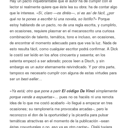
Hay un pacto inquebrantable que el autor ha de cumplir con el
lector si realmente quiere que éste lea su obra: ha de contar algo
que le interese. «
Sí, claro —os diréis—, si es así de fácil, ¿por
qué no te pones a escribir tú una novela, so listillo?
» Porque
estoy hablando de un pacto, no de una regla escrita, y cumplirlo,
en ocasiones, requiere plasmar en el mecanoscrito una curiosa
combinación de talento, temática, tono e incluso, en ocasiones,
de encontrar el momento adecuado para que vea la luz. Nada de
esto resulta fácil, como cualquier escritor podrá confirmar. A Dick
le costó ser leído en los años cincuenta y sesenta; en los
setenta empezó a ser adorado; pocos leen a Disch, y sin
embargo es un autor eternamente reivindicado. Y por otra parte,
tampoco es necesario cumplir con alguna de estas virtudes para
ser un
best-seller
…
«
Ya está; otro que pone a parir
El código Da Vinci
simplemente
porque vende a espuertas
»… pues no os hacéis ni una remota
idea de lo que me costó acabarlo –lo llegué a empezar en tres
ocasiones; su ramplonería me provocaba arcadas–, pero le
reconozco el don de la oportunidad y la picardía para pulsar
temáticas atractivas en el momento de la publicación –sean
éstas coyunturales o no, eso ya es otro cantar–. Ojalá tuviera