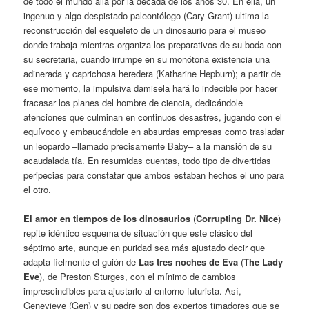
de todo el mundo allá por la década de los años 30. En ella, un
ingenuo y algo despistado paleontólogo (Cary Grant) ultima la
reconstrucción del esqueleto de un dinosaurio para el museo
donde trabaja mientras organiza los preparativos de su boda con
su secretaria, cuando irrumpe en su monótona existencia una
adinerada y caprichosa heredera (Katharine Hepburn); a partir de
ese momento, la impulsiva damisela hará lo indecible por hacer
fracasar los planes del hombre de ciencia, dedicándole
atenciones que culminan en continuos desastres, jugando con el
equívoco y embaucándole en absurdas empresas como trasladar
un leopardo –llamado precisamente Baby– a la mansión de su
acaudalada tía. En resumidas cuentas, todo tipo de divertidas
peripecias para constatar que ambos estaban hechos el uno para
el otro.
El amor en tiempos de los dinosaurios
(
Corrupting Dr. Nice
)
repite idéntico esquema de situación que este clásico del
séptimo arte, aunque en puridad sea más ajustado decir que
adapta fielmente el guión de
Las tres noches de Eva
(
The Lady
Eve
), de Preston Sturges, con el mínimo de cambios
imprescindibles para ajustarlo al entorno futurista. Así,
Genevieve (Gen) y su padre son dos expertos timadores que se