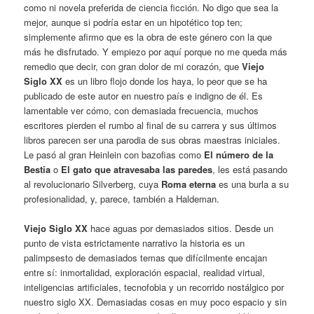
como ni novela preferida de ciencia ficción. No digo que sea la
mejor, aunque si podría estar en un hipotético top ten;
simplemente afirmo que es la obra de este género con la que
más he disfrutado. Y empiezo por aquí porque no me queda más
remedio que decir, con gran dolor de mi corazón, que
Viejo
Siglo XX
es un libro flojo donde los haya, lo peor que se ha
publicado de este autor en nuestro país e indigno de él. Es
lamentable ver cómo, con demasiada frecuencia, muchos
escritores pierden el rumbo al final de su carrera y sus últimos
libros parecen ser una parodia de sus obras maestras iniciales.
Le pasó al gran Heinlein con bazofias como
El número de la
Bestia
o
El gato que atravesaba las paredes
, les está pasando
al revolucionario Silverberg, cuya
Roma eterna
es una burla a su
profesionalidad, y, parece, también a Haldeman.
Viejo Siglo XX
hace aguas por demasiados sitios. Desde un
punto de vista estrictamente narrativo la historia es un
palimpsesto de demasiados temas que difícilmente encajan
entre sí: inmortalidad, exploración espacial, realidad virtual,
inteligencias artificiales, tecnofobia y un recorrido nostálgico por
nuestro siglo XX. Demasiadas cosas en muy poco espacio y sin