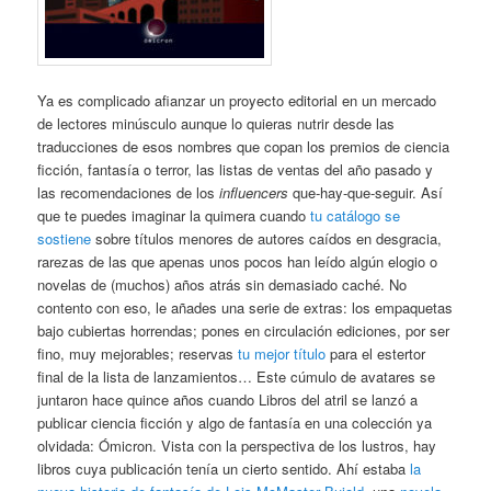
Ya es complicado afianzar un proyecto editorial en un mercado
de lectores minúsculo aunque lo quieras nutrir desde las
traducciones de esos nombres que copan los premios de ciencia
ficción, fantasía o terror, las listas de ventas del año pasado y
las recomendaciones de los
influencers
que-hay-que-seguir. Así
que te puedes imaginar la quimera cuando
tu catálogo se
sostiene
sobre títulos menores de autores caídos en desgracia,
rarezas de las que apenas unos pocos han leído algún elogio o
novelas de (muchos) años atrás sin demasiado caché. No
contento con eso, le añades una serie de extras: los empaquetas
bajo cubiertas horrendas; pones en circulación ediciones, por ser
fino, muy mejorables; reservas
tu mejor título
para el estertor
final de la lista de lanzamientos… Este cúmulo de avatares se
juntaron hace quince años cuando Libros del atril se lanzó a
publicar ciencia ficción y algo de fantasía en una colección ya
olvidada: Ómicron. Vista con la perspectiva de los lustros, hay
libros cuya publicación tenía un cierto sentido. Ahí estaba
la