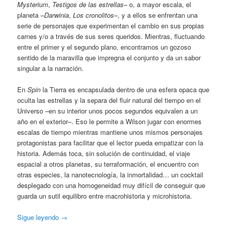
Mysterium
,
Testigos de las estrellas
– o, a mayor escala, el
planeta –
Darwinia
,
Los cronolitos
–, y a ellos se enfrentan una
serie de personajes que experimentan el cambio en sus propias
carnes y/o a través de sus seres queridos. Mientras, fluctuando
entre el primer y el segundo plano, encontramos un gozoso
sentido de la maravilla que impregna el conjunto y da un sabor
singular a la narración.
En
Spin
la Tierra es encapsulada dentro de una esfera opaca que
oculta las estrellas y la separa del fluir natural del tiempo en el
Universo –en su interior unos pocos segundos equivalen a un
año en el exterior–. Eso le permite a Wilson jugar con enormes
escalas de tiempo mientras mantiene unos mismos personajes
protagonistas para facilitar que el lector pueda empatizar con la
historia. Además toca, sin solución de continuidad, el viaje
espacial a otros planetas, su terraformación, el encuentro con
otras especies, la nanotecnología, la inmortalidad… un cocktail
desplegado con una homogeneidad muy difícil de conseguir que
guarda un sutil equilibro entre macrohistoria y microhistoria.
Sigue leyendo
→