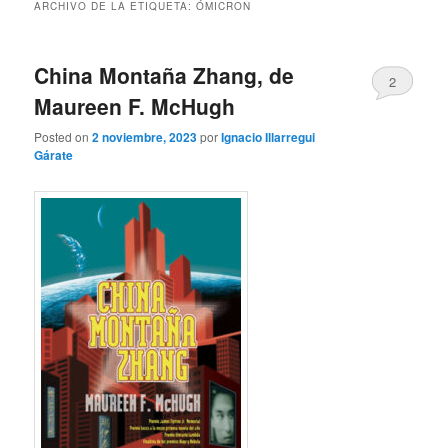
ARCHIVO DE LA ETIQUETA:
ÓMICRON
China Montaña Zhang, de
2
Maureen F. McHugh
Posted on
2 noviembre, 2023
por
Ignacio Illarregui
Gárate