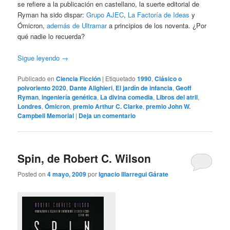
se refiere a la publicación en castellano, la suerte editorial de
Ryman ha sido dispar:
Grupo AJEC
,
La Factoría de Ideas
y
Ómicron,
además de Ultramar
a principios de los noventa. ¿Por
qué nadie lo recuerda?
Sigue leyendo
→
Publicado en
Ciencia Ficción
|
Etiquetado
1990
,
Clásico o
polvoriento 2020
,
Dante Alighieri
,
El jardín de infancia
,
Geoff
Ryman
,
ingeniería genética
,
La divina comedia
,
Libros del atril
,
Londres
,
Ómicron
,
premio Arthur C. Clarke
,
premio John W.
Campbell Memorial
|
Deja un comentario
Spin, de Robert C. Wilson
Posted on
4 mayo, 2009
por
Ignacio Illarregui Gárate