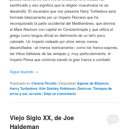
santificado y eso significa que la religión musulmana no se
desarrolló. El escenario que nos presenta Harry Turtledove está
formado básicamente por un Imperio Romano que ha
reconquistado la parte occidental del Mediterráneo, que domina
el
Mare Nostrum
con capital en Constantinopla y que utiliza el
griego como lengua oficial en detrimento de un latín poco
valorado. Un imperio rodeado por otros reinos menos
desarrollados –al menos teóricamente– como los franco-sajones,
las tribus bárbaras de las estepas y, muy particularmente, el
Imperio Persa que continúa siendo la gran fuerza a combatir.
Sigue leyendo
→
Publicado en
Ciencia Ficción
|
Etiquetado
Agente de Bizancio
,
Harry Turtledove
,
Kim Stanley Robinson
,
Ómicron
,
Tiempos de
arroz y sal
,
ucronía
|
Deja un comentario
Viejo Siglo XX, de Joe
Haldeman