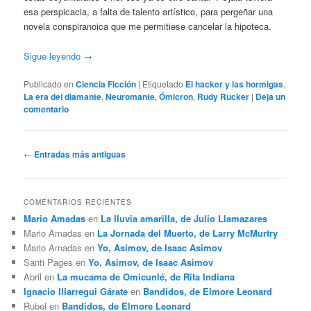
esa perspicacia, a falta de talento artístico, para pergeñar una
novela conspiranoica que me permitiese cancelar la hipoteca.
Sigue leyendo
→
Publicado en
Ciencia Ficción
|
Etiquetado
El hacker y las hormigas
,
La era del diamante
,
Neuromante
,
Ómicron
,
Rudy Rucker
|
Deja un
comentario
Navegación
←
Entradas más antiguas
de
entradas
COMENTARIOS RECIENTES
Mario Amadas
en
La lluvia amarilla, de Julio Llamazares
Mario Amadas
en
La Jornada del Muerto, de Larry McMurtry
Mario Amadas
en
Yo, Asimov, de Isaac Asimov
Santi Pages
en
Yo, Asimov, de Isaac Asimov
Abril
en
La mucama de Omicunlé, de Rita Indiana
Ignacio Illarregui Gárate
en
Bandidos, de Elmore Leonard
Rubel
en
Bandidos, de Elmore Leonard