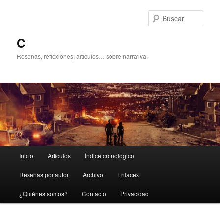
Ir
al
Busc
contenido
principal
C
Reseñas, reflexiones, artículos… sobre narrativa.
Menú
Inicio
Artículos
Índice cronológico
principal
Reseñas por autor
Archivo
Enlaces
¿Quiénes somos?
Contacto
Privacidad