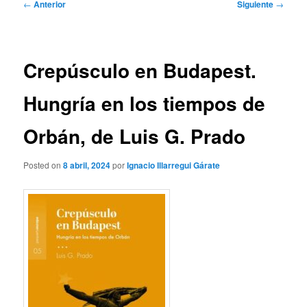
Navegación
←
Anterior
Siguiente
→
de
entradas
Crepúsculo en Budapest.
Hungría en los tiempos de
Orbán, de Luis G. Prado
Posted on
8 abril, 2024
por
Ignacio Illarregui Gárate