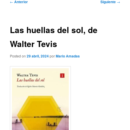
Navegación
←
Anterior
Siguiente
→
de
entradas
Las huellas del sol, de
Walter Tevis
Posted on
29 abril, 2024
por
Mario Amadas