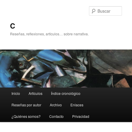
Ir
al
Busc
contenido
principal
C
Reseñas, reflexiones, artículos… sobre narrativa.
Menú
Inicio
Artículos
Índice cronológico
principal
Reseñas por autor
Archivo
Enlaces
¿Quiénes somos?
Contacto
Privacidad