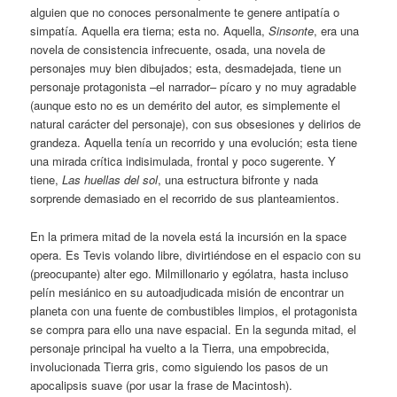
alguien que no conoces personalmente te genere antipatía o
simpatía. Aquella era tierna; esta no. Aquella,
Sinsonte
, era una
novela de consistencia infrecuente, osada, una novela de
personajes muy bien dibujados; esta, desmadejada, tiene un
personaje protagonista –el narrador– pícaro y no muy agradable
(aunque esto no es un demérito del autor, es simplemente el
natural carácter del personaje), con sus obsesiones y delirios de
grandeza. Aquella tenía un recorrido y una evolución; esta tiene
una mirada crítica indisimulada, frontal y poco sugerente. Y
tiene,
Las huellas del sol
, una estructura bifronte y nada
sorprende demasiado en el recorrido de sus planteamientos.
En la primera mitad de la novela está la incursión en la space
opera. Es Tevis volando libre, divirtiéndose en el espacio con su
(preocupante) alter ego. Milmillonario y ególatra, hasta incluso
pelín mesiánico en su autoadjudicada misión de encontrar un
planeta con una fuente de combustibles limpios, el protagonista
se compra para ello una nave espacial. En la segunda mitad, el
personaje principal ha vuelto a la Tierra, una empobrecida,
involucionada Tierra gris, como siguiendo los pasos de un
apocalipsis suave (por usar la frase de Macintosh).