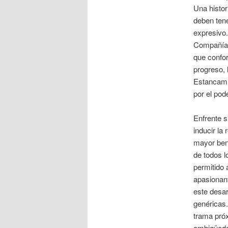
Una histor
deben tene
expresivo.
Compañía h
que confor
progreso, 
Estancamie
por el pode
Enfrente s
inducir la
mayor bene
de todos l
permitido 
apasionan
este desar
genéricas.
trama próx
ambigüedad