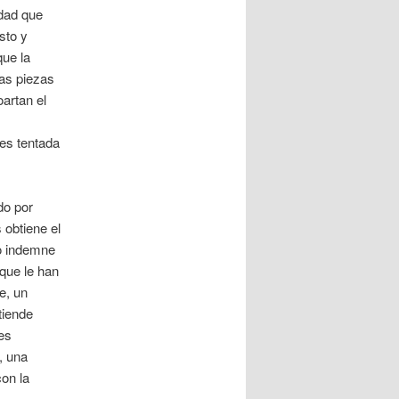
idad que
sto y
que la
as piezas
artan el
 es tentada
do por
 obtiene el
do indemne
 que le han
e, un
tiende
es
, una
con la