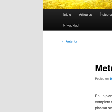
Menú
Inicio
Artículos
Índice c
principal
Privacidad
Navegación
←
Anterior
de
entradas
Met
Posted on
1
En un plan
completo d
plasma se 