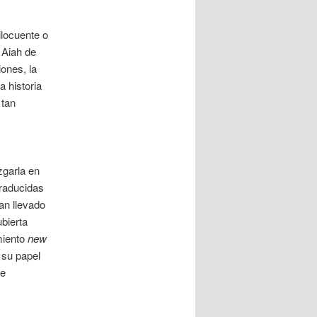
locuente o
 Aiah de
ones, la
a historia
 tan
zgarla en
traducidas
an llevado
bierta
miento
new
su papel
te