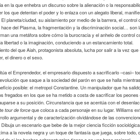
ia en la que enhebra un discurso sobre la alienación o la responsabil
r los que detentan el poder y lo enlaza con un alegato liberal, manifie
 El planeta/ciudad, su aislamiento por medio de la barrera, el control 
ace del Plasma, la fragmentación y la discriminación social… son l
man una metáfora sobre cómo la burocracia y el anhelo de control co
la libertad o la imaginación, conduciendo a un estancamiento total.
nto del que Aiah, protagonista absoluta, lucha por salir a la vez que
r, el dinero o el sexo.
itúa el Emprendedor, el empresario dispuesto a sacrificarlo –casi– to
 revolución que saque a la sociedad del parón en que se halla mientras
ficio posible: el metropol Constantine. Un manipulador que ha sali
os fregados en los que se ha metido a costa de sacrificar los peones
auparse a su posición. Circunstancia que se acentúa con el desenlac
te
tour de force
que coloca a cada personaje en su lugar. Williams ex
rollo argumental y de caracterización olvidándose de las convencion
 Dibuja un escenario que bebe de la mejor ciencia ficción sociológica
ima a la novela negra y un toque de fantasía que juega, sobre todo, 
 de si los hechos sobrenaturales tienen o no una base racional.