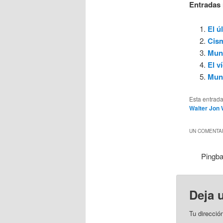
Entradas 
El ú
Cism
Mund
El v
Mund
Esta entrad
Walter Jon 
UN COMENTAR
Pingb
Deja 
Tu direcció