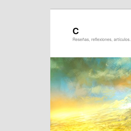
Ir
al
contenido
C
principal
Reseñas, reflexiones, artículos