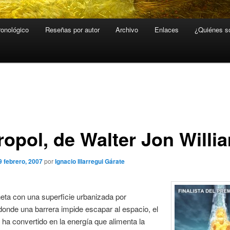
ronológico
Reseñas por autor
Archivo
Enlaces
¿Quiénes 
ropol, de Walter Jon Willi
9 febrero, 2007
por
Ignacio Illarregui Gárate
eta con una superficie urbanizada por
onde una barrera impide escapar al espacio, el
ha convertido en la energía que alimenta la