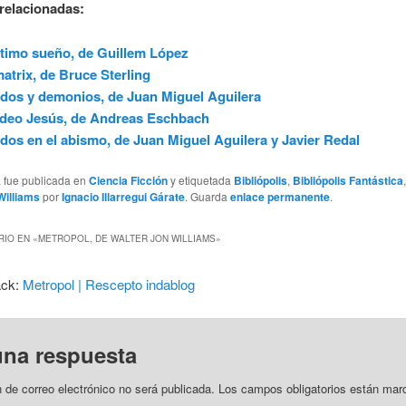
relacionadas:
ltimo sueño, de Guillem López
atrix, de Bruce Sterling
os y demonios, de Juan Miguel Aguilera
ídeo Jesús, de Andreas Eschbach
os en el abismo, de Juan Miguel Aguilera y Javier Redal
a fue publicada en
Ciencia Ficción
y etiquetada
Bibliópolis
,
Bibliópolis Fantástica
Williams
por
Ignacio Illarregui Gárate
. Guarda
enlace permanente
.
IO EN «
METROPOL, DE WALTER JON WILLIAMS
»
ack:
Metropol | Rescepto indablog
una respuesta
n de correo electrónico no será publicada.
Los campos obligatorios están mar