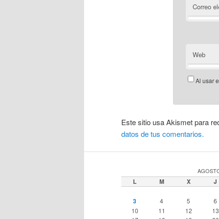
Correo el
Web
Al usar 
Este sitio usa Akismet para re
datos de tus comentarios.
AGOSTO
L
M
X
J
3
4
5
6
10
11
12
13