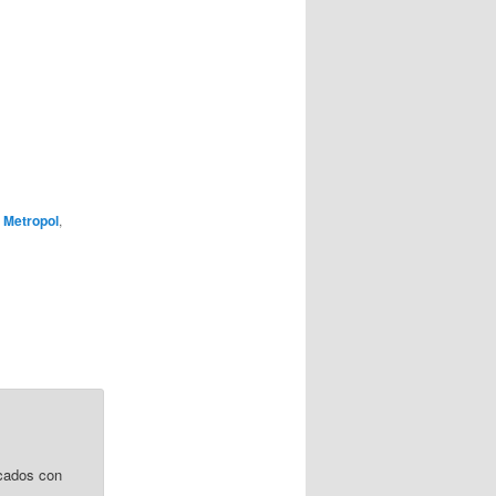
,
Metropol
,
cados con