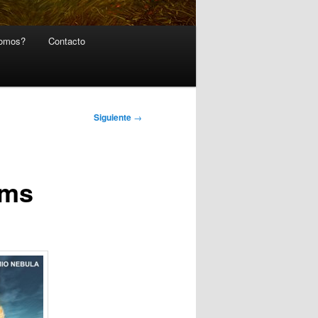
somos?
Contacto
Siguiente
→
ams