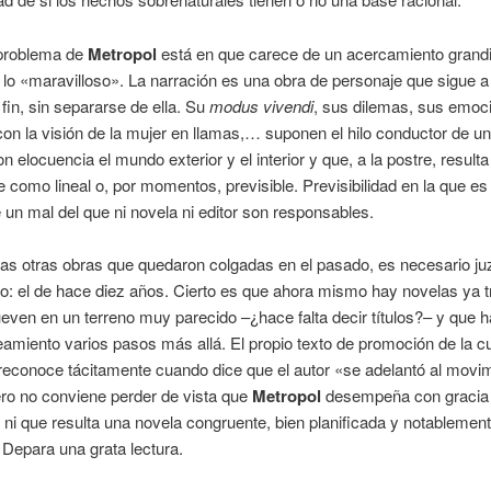
problema de
Metropol
está en que carece de un acercamiento grandi
a lo «maravilloso». La narración es una obra de personaje que sigue a
 fin, sin separarse de ella. Su
modus vivendi
, sus dilemas, sus emoci
on la visión de la mujer en llamas,… suponen el hilo conductor de un
n elocuencia el mundo exterior y el interior y que, a la postre, resulta
 como lineal o, por momentos, previsible. Previsibilidad en la que es
 un mal del que ni novela ni editor son responsables.
s otras obras que quedaron colgadas en el pasado, es necesario ju
o: el de hace diez años. Cierto es que ahora mismo hay novelas ya 
ven en un terreno muy parecido –¿hace falta decir títulos?– y que h
eamiento varios pasos más allá. El propio texto de promoción de la cu
 reconoce tácitamente cuando dice que el autor «se adelantó al movi
ero no conviene perder de vista que
Metropol
desempeña con gracia 
 ni que resulta una novela congruente, bien planificada y notablemen
Depara una grata lectura.