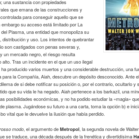
ón; una sustancia con propiedades
rales que emana de las construcciones y
controlada para conseguir aquello que se
n embargo su acceso está limitado por La
del Plasma, una entidad que monopoliza su
, distribución y uso. Los intentos de quebrantar
io son castigados con penas severas y,
 un mercado negro, el riesgo resulta
alto. Tras un incidente en el que un uso ilegal
ha producido varios muertos y una considerable destrucción, una fu
a para la Compañía, Aiah, descubre un depósito desconocido. Ante el
dilema de si debe notificar su posición o, por el contrario, ocultarlo y 
rtido que su vida le ha negado. Aiah pertenece a los barkazil, una min
s posibilidades económicas, y no ha podido estudiar la «magia» que 
de plasma. Jugándose su futuro a una carta, toma la opción b) e inici
o vital que le devuelve la ilusión que había perdido.
rosso modo
, el argumento de
Metropol
, la segunda novela de Walte
ue se traduce, una década después de la frenética y divertidísima
Ha