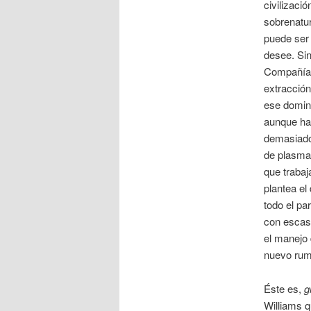
civilizaci
sobrenatu
puede ser 
desee. Si
Compañía 
extracción
ese domin
aunque hay
demasiado 
de plasma 
que trabaj
plantea el 
todo el pa
con escasa
el manejo 
nuevo rumb
Éste es,
g
Williams q