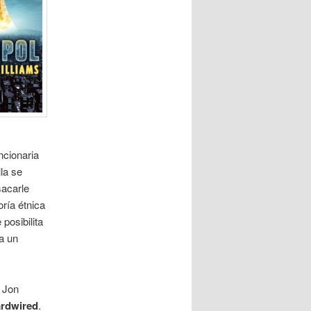
ncionaria
la se
sacarle
oría étnica
posibilita
a un
r Jon
rdwired
.