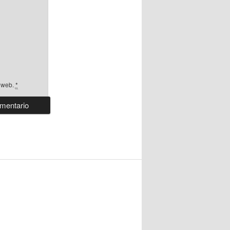
a web.
*