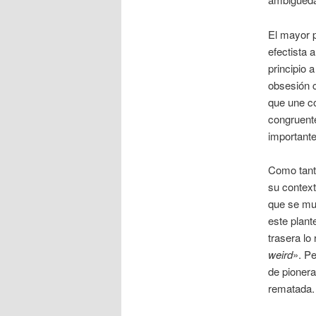
El mayor 
efectista 
principio a
obsesión c
que une co
congruente
importante
Como tanta
su context
que se mue
este plant
trasera lo
weird
». P
de pionera
rematada. 